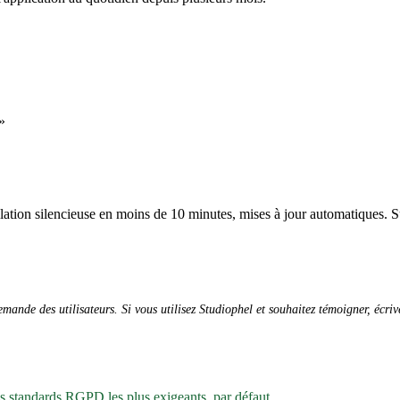
»
allation silencieuse en moins de 10 minutes, mises à jour automatiques. S
ande des utilisateurs. Si vous utilisez Studiophel et souhaitez témoigner, écri
es standards RGPD les plus exigeants, par défaut.