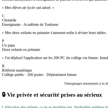
« Mes élèves de lycée ont adoré. »
C
Christelle
Enseignante · Académie de Toulouse
« Mes deux enfants en primaire s'amusent enfin à réviser leurs tables. 
P
Un papa
Deux enfants en primaire
« J'ai déployé l'application sur les 200 PC du collège via Intune. Inst
R
Référent numérique
Collège public · 200 postes · Déploiement Intune
Témoignages anonymisés à la dem
🔒
Vie privée et sécurité prises au sérieux
L'éducation des enfants, ça ne se monétise pas. Studiophel applique l