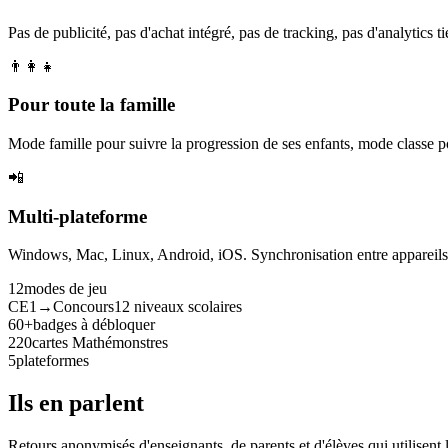
Pas de publicité, pas d'achat intégré, pas de tracking, pas d'analytics tie
👨‍👩‍👧
Pour toute la famille
Mode famille pour suivre la progression de ses enfants, mode classe p
📲
Multi-plateforme
Windows, Mac, Linux, Android, iOS. Synchronisation entre appareils. 
12
modes de jeu
CE1→Concours
12 niveaux scolaires
60+
badges à débloquer
220
cartes Mathémonstres
5
plateformes
Ils en parlent
Retours anonymisés d'enseignants, de parents et d'élèves qui utilisent 