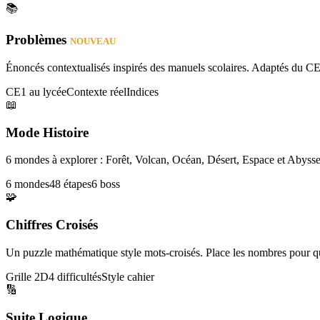
📚
Problèmes
NOUVEAU
Énoncés contextualisés inspirés des manuels scolaires. Adaptés du CE
CE1 au lycée
Contexte réel
Indices
📖
Mode Histoire
6 mondes à explorer : Forêt, Volcan, Océan, Désert, Espace et Abysse
6 mondes
48 étapes
6 boss
🧩
Chiffres Croisés
Un puzzle mathématique style mots-croisés. Place les nombres pour que
Grille 2D
4 difficultés
Style cahier
🔢
Suite Logique