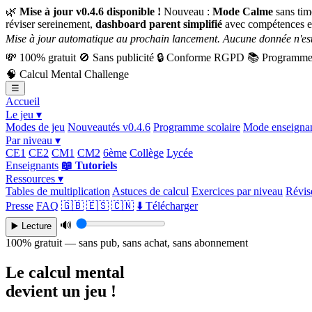
🌿
Mise à jour v0.4.6 disponible !
Nouveau :
Mode Calme
sans tim
réviser sereinement,
dashboard parent simplifié
avec compétences e
Mise à jour automatique au prochain lancement. Aucune donnée n'est
💸
100% gratuit
🚫
Sans publicité
🔒
Conforme RGPD
📚
Programme 
🧠
Calcul Mental Challenge
☰
Accueil
Le jeu ▾
Modes de jeu
Nouveautés v0.4.6
Programme scolaire
Mode enseigna
Par niveau ▾
CE1
CE2
CM1
CM2
6ème
Collège
Lycée
Enseignants
📖 Tutoriels
Ressources ▾
Tables de multiplication
Astuces de calcul
Exercices par niveau
Révise
Presse
FAQ
🇬🇧
🇪🇸
🇨🇳
⬇️ Télécharger
🔊
▶️ Lecture
100% gratuit — sans pub, sans achat, sans abonnement
Le calcul mental
devient un jeu !