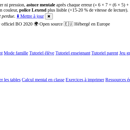
er ni pression,
astuce mentale
après chaque erreur (« 6 × 7 = (6 × 5) +
n couleur,
police Lexend
plus lisible (+15-20 % de vitesse de lecture).
 perdue.
⬇️ Mettre à jour
✖
officiel BO 2020
🌍
Open source
🇪🇺
Hébergé en Europe
nt
Mode famille
Tutoriel élève
Tutoriel enseignant
Tutoriel parent
Jeu gr
r les tables
Calcul mental en classe
Exercices à imprimer
Ressources é