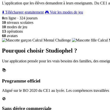
L'application que les élèves demandent à leurs enseignants. Du CE1 a
⬇️ Télécharger gratuitement
🎮 Voir les modes de jeu
0
en ligne · 324 joueurs
10
niveaux scolaires
10
modes de jeu
13
opérations
60
avatars
Pourquoi choisir Studiophel ?
Une application pensée pour les vrais besoins des familles, des enseign
📚
Programme officiel
Aligné sur le BO 2020 du CE1 au lycée. Les compétences travaillées c
🚫
Sans dérive commerciale