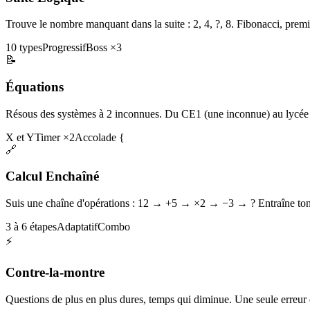
Trouve le nombre manquant dans la suite : 2, 4, ?, 8. Fibonacci, premi
10 types
Progressif
Boss ×3
📝
Équations
Résous des systèmes à 2 inconnues. Du CE1 (une inconnue) au lycée 
X et Y
Timer ×2
Accolade {
🔗
Calcul Enchaîné
Suis une chaîne d'opérations : 12 → +5 → ×2 → −3 → ? Entraîne ton 
3 à 6 étapes
Adaptatif
Combo
⚡
Contre-la-montre
Questions de plus en plus dures, temps qui diminue. Une seule erreur et