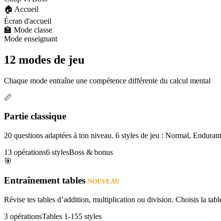
🏠 Accueil
Écran d'accueil
🏫 Mode classe
Mode enseignant
12 modes de jeu
Chaque mode entraîne une compétence différente du calcul mental
📏
Partie classique
20 questions adaptées à ton niveau. 6 styles de jeu : Normal, Enduran
13 opérations
6 styles
Boss & bonus
🎯
Entraînement tables
NOUVEAU
Révise tes tables d’addition, multiplication ou division. Choisis la table
3 opérations
Tables 1-15
5 styles