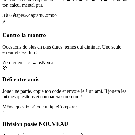
ton calcul mental pur.
3 à 6 étapes
Adaptatif
Combo
⚡
Contre-la-montre
Questions de plus en plus dures, temps qui diminue. Une seule
erreur et c'est fini !
Zéro erreur
15s → 5s
Niveau ↑
🎯
Défi entre amis
Joue une partie, copie ton code et envoie-le à un ami. Il jouera les
mêmes questions et comparera son score !
Même questions
Code unique
Comparer
÷
Division posée
NOUVEAU