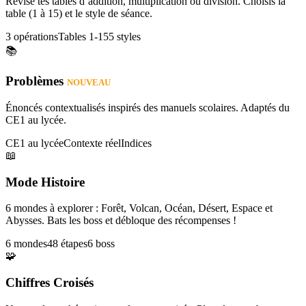
Révise tes tables d’addition, multiplication ou division. Choisis la
table (1 à 15) et le style de séance.
3 opérations
Tables 1-15
5 styles
📚
Problèmes
NOUVEAU
Énoncés contextualisés inspirés des manuels scolaires. Adaptés du
CE1 au lycée.
CE1 au lycée
Contexte réel
Indices
📖
Mode Histoire
6 mondes à explorer : Forêt, Volcan, Océan, Désert, Espace et
Abysses. Bats les boss et débloque des récompenses !
6 mondes
48 étapes
6 boss
🧩
Chiffres Croisés