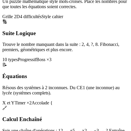
Un puzzle mathématique style mots-croisés. Place les nombres pour
que toutes les équations soient correctes.
Grille 2D
4 difficultés
Style cahier
🔢
Suite Logique
Trouve le nombre manquant dans la suite : 2, 4, ?, 8. Fibonacci,
premiers, géométriques et plus encore.
10 types
Progressif
Boss ×3
📝
Équations
Résous des systèmes à 2 inconnues. Du CE1 (une inconnue) au
lycée (systèmes complets).
X et Y
Timer ×2
Accolade {
🔗
Calcul Enchaîné
Suis une chaîne d'opérations : 12 → +5 → ×2 → −3 → ? Entraîne