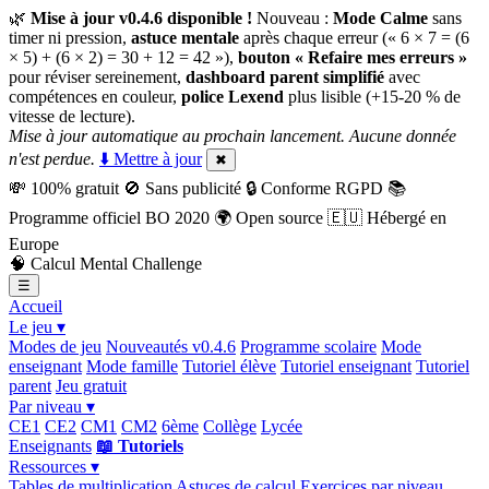
🌿
Mise à jour v0.4.6 disponible !
Nouveau :
Mode Calme
sans
timer ni pression,
astuce mentale
après chaque erreur (« 6 × 7 = (6
× 5) + (6 × 2) = 30 + 12 = 42 »),
bouton « Refaire mes erreurs »
pour réviser sereinement,
dashboard parent simplifié
avec
compétences en couleur,
police Lexend
plus lisible (+15-20 % de
vitesse de lecture).
Mise à jour automatique au prochain lancement. Aucune donnée
n'est perdue.
⬇️ Mettre à jour
✖
💸
100% gratuit
🚫
Sans publicité
🔒
Conforme RGPD
📚
Programme officiel BO 2020
🌍
Open source
🇪🇺
Hébergé en
Europe
🧠
Calcul Mental Challenge
☰
Accueil
Le jeu ▾
Modes de jeu
Nouveautés v0.4.6
Programme scolaire
Mode
enseignant
Mode famille
Tutoriel élève
Tutoriel enseignant
Tutoriel
parent
Jeu gratuit
Par niveau ▾
CE1
CE2
CM1
CM2
6ème
Collège
Lycée
Enseignants
📖 Tutoriels
Ressources ▾
Tables de multiplication
Astuces de calcul
Exercices par niveau