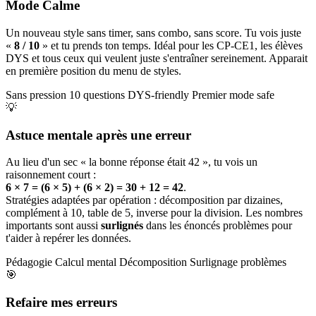
Mode Calme
Un nouveau style sans timer, sans combo, sans score. Tu vois juste
«
8 / 10
» et tu prends ton temps. Idéal pour les CP-CE1, les élèves
DYS et tous ceux qui veulent juste s'entraîner sereinement. Apparait
en première position du menu de styles.
Sans pression
10 questions
DYS-friendly
Premier mode safe
💡
Astuce mentale après une erreur
Au lieu d'un sec « la bonne réponse était 42 », tu vois un
raisonnement court :
6 × 7 = (6 × 5) + (6 × 2) = 30 + 12 = 42
.
Stratégies adaptées par opération : décomposition par dizaines,
complément à 10, table de 5, inverse pour la division. Les nombres
importants sont aussi
surlignés
dans les énoncés problèmes pour
t'aider à repérer les données.
Pédagogie
Calcul mental
Décomposition
Surlignage problèmes
🎯
Refaire mes erreurs