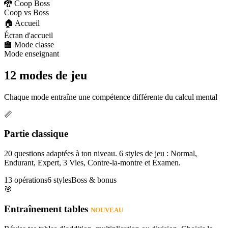
🐉 Coop Boss
Coop vs Boss
🏠 Accueil
Écran d'accueil
🏫 Mode classe
Mode enseignant
12 modes de jeu
Chaque mode entraîne une compétence différente du calcul mental
📏
Partie classique
20 questions adaptées à ton niveau. 6 styles de jeu : Normal,
Endurant, Expert, 3 Vies, Contre-la-montre et Examen.
13 opérations
6 styles
Boss & bonus
🎯
Entraînement tables
NOUVEAU