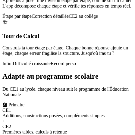
Apprends à poser une division étape par étape, comme sur un cahier.
L'app décompose chaque étape et vérifie tes réponses en temps réel.
Étape par étape
Correction détaillée
CE2 au collège
🏗️
Tour de Calcul
Construis ta tour étage par étage. Chaque bonne réponse ajoute un
étage, chaque erreur fragilise la structure. Jusqu'où iras-tu ?
Infini
Difficulté croissante
Record perso
Adapté au programme scolaire
Du CE1 au lycée, chaque niveau suit le programme de l'Éducation
Nationale
🏫
Primaire
CE1
Additions, soustractions posées, compléments simples
+ −
CE2
Premières tables, calculs à retenue