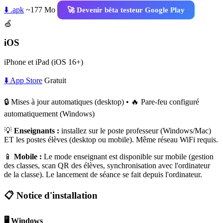
⬇️ .apk
~177 Mo
🚀 Devenir bêta testeur Google Play
🍏
iOS
iPhone et iPad (iOS 16+)
⬇️ App Store
Gratuit
🔒 Mises à jour automatiques (desktop) • 🔥 Pare-feu configuré
automatiquement (Windows)
💡
Enseignants :
installez sur le poste professeur (Windows/Mac)
ET les postes élèves (desktop ou mobile). Même réseau WiFi requis.
📱
Mobile :
Le mode enseignant est disponible sur mobile (gestion
des classes, scan QR des élèves, synchronisation avec l'ordinateur
de la classe). Le lancement de séance se fait depuis l'ordinateur.
📋 Notice d'installation
🖥️ Windows