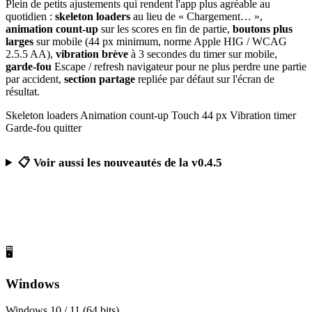
Plein de petits ajustements qui rendent l'app plus agréable au
quotidien :
skeleton loaders
au lieu de « Chargement… »,
animation count-up
sur les scores en fin de partie,
boutons plus
larges
sur mobile (44 px minimum, norme Apple HIG / WCAG
2.5.5 AA),
vibration brève
à 3 secondes du timer sur mobile,
garde-fou
Escape / refresh navigateur pour ne plus perdre une partie
par accident,
section partage
repliée par défaut sur l'écran de
résultat.
Skeleton loaders
Animation count-up
Touch 44 px
Vibration timer
Garde-fou quitter
📋 Voir aussi les nouveautés de la v0.4.5
Télécharger Calcul Mental Challenge
Gratuit, sans publicité, sans compte obligatoire
🖥️
Windows
Windows 10 / 11 (64 bits)