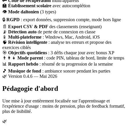
🔑
Code de récupération
multi-appareils
🏫
Établissement scolaire
avec autocomplétion
👁
Mode daltonien
(3 types)
🔒
RGPD
: export données, suppression compte, mode hors ligne
📄
Export CSV & PDF
des classements (enseignant)
📡
Détection auto
de perte de connexion en classe
📱
Multi-plateforme
: Windows, Mac, Android, iOS
🧠
Révision intelligente
: analyse tes erreurs et propose des
exercices ciblés
🎯
Objectifs quotidiens
: 3 défis chaque jour avec bonus XP
👨‍👩‍👧
Mode parent
: code PIN, tableau de bord, limite de temps
📊
Rapport hebdo
: résumé de ta progression de la semaine
🎵
Musique de fond
: ambiance sonore pendant les parties
🌿 Version 0.4.6 — Mai 2026
Pédagogie d'abord
Une mise à jour entièrement focalisée sur l'apprentissage et
l'expérience d'usage : moins de pression, plus de feedback formatif,
plus de lisibilité.
🌿