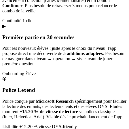
avancement collection (cartes Mathémonstres) et un bouton
Continuer
. Plus besoin de retraverser 3 menus pour relancer le
combo de la veille.
Continuité
1 clic
▶
Première partie en 30 secondes
Pour les nouveaux élèves : juste après le choix du niveau, l'app
propose direct une découverte de
5 additions adaptées
. Pas besoin
de naviguer dans niveau → opération → style avant de jouer la
première question.
Onboarding
Élève
📖
Police Lexend
Police conçue par
Microsoft Research
spécifiquement pour faciliter
la lecture des enfants, des lecteurs lents et des élèves DYS. Études
montrent
+15-20 % de vitesse de lecture
vs polices classiques
(Inter, Helvetica, Arial). Visible dès le prochain lancement de l'app.
Lisibilité
+15-20 % vitesse
DYS-friendly