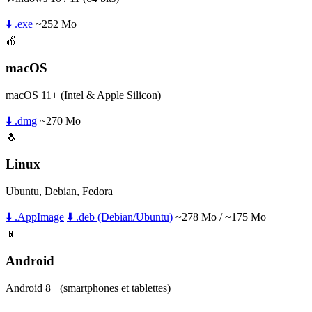
⬇️ .exe
~252 Mo
🍎
macOS
macOS 11+ (Intel & Apple Silicon)
⬇️ .dmg
~270 Mo
🐧
Linux
Ubuntu, Debian, Fedora
⬇️ .AppImage
⬇️ .deb (Debian/Ubuntu)
~278 Mo / ~175 Mo
📱
Android
Android 8+ (smartphones et tablettes)