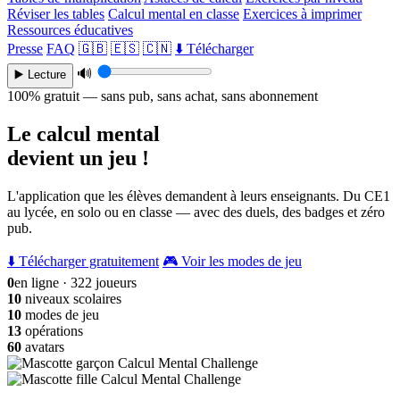
Réviser les tables
Calcul mental en classe
Exercices à imprimer
Ressources éducatives
Presse
FAQ
🇬🇧
🇪🇸
🇨🇳
⬇️ Télécharger
🔊
▶️ Lecture
100% gratuit — sans pub, sans achat, sans abonnement
Le calcul mental
devient un jeu !
L'application que les élèves demandent à leurs enseignants. Du CE1
au lycée, en solo ou en classe — avec des duels, des badges et zéro
pub.
⬇️ Télécharger gratuitement
🎮 Voir les modes de jeu
0
en ligne · 322 joueurs
10
niveaux scolaires
10
modes de jeu
13
opérations
60
avatars