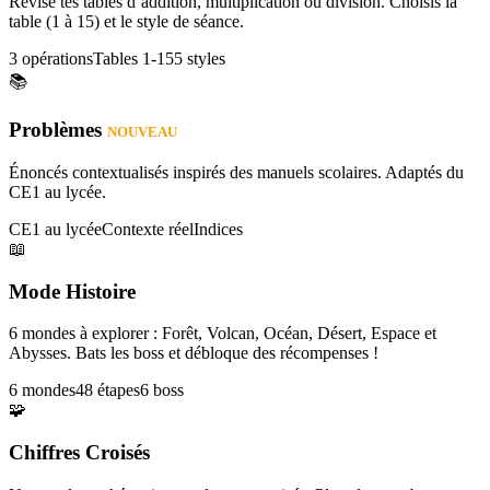
Révise tes tables d’addition, multiplication ou division. Choisis la
table (1 à 15) et le style de séance.
3 opérations
Tables 1-15
5 styles
📚
Problèmes
NOUVEAU
Énoncés contextualisés inspirés des manuels scolaires. Adaptés du
CE1 au lycée.
CE1 au lycée
Contexte réel
Indices
📖
Mode Histoire
6 mondes à explorer : Forêt, Volcan, Océan, Désert, Espace et
Abysses. Bats les boss et débloque des récompenses !
6 mondes
48 étapes
6 boss
🧩
Chiffres Croisés