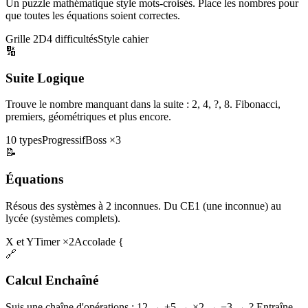
Un puzzle mathématique style mots-croisés. Place les nombres pour
que toutes les équations soient correctes.
Grille 2D
4 difficultés
Style cahier
🔢
Suite Logique
Trouve le nombre manquant dans la suite : 2, 4, ?, 8. Fibonacci,
premiers, géométriques et plus encore.
10 types
Progressif
Boss ×3
📝
Équations
Résous des systèmes à 2 inconnues. Du CE1 (une inconnue) au
lycée (systèmes complets).
X et Y
Timer ×2
Accolade {
🔗
Calcul Enchaîné
Suis une chaîne d'opérations : 12 → +5 → ×2 → −3 → ? Entraîne