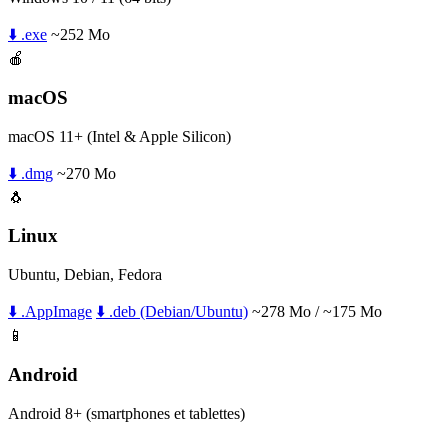
⬇️ .exe
~252 Mo
🍎
macOS
macOS 11+ (Intel & Apple Silicon)
⬇️ .dmg
~270 Mo
🐧
Linux
Ubuntu, Debian, Fedora
⬇️ .AppImage
⬇️ .deb (Debian/Ubuntu)
~278 Mo / ~175 Mo
📱
Android
Android 8+ (smartphones et tablettes)