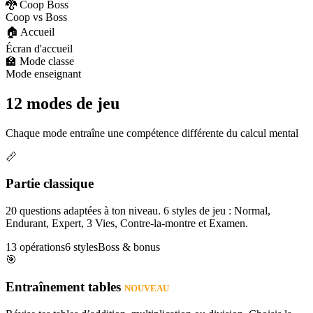
🐉 Coop Boss
Coop vs Boss
🏠 Accueil
Écran d'accueil
🏫 Mode classe
Mode enseignant
12 modes de jeu
Chaque mode entraîne une compétence différente du calcul mental
📏
Partie classique
20 questions adaptées à ton niveau. 6 styles de jeu : Normal,
Endurant, Expert, 3 Vies, Contre-la-montre et Examen.
13 opérations
6 styles
Boss & bonus
🎯
Entraînement tables
NOUVEAU