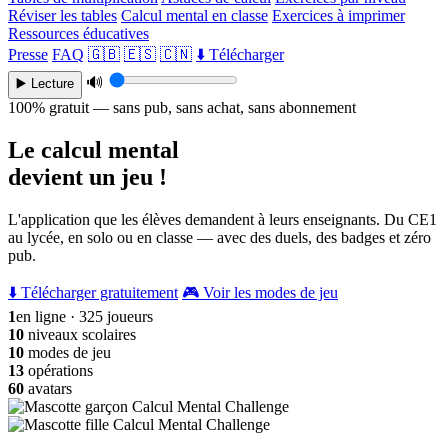
Réviser les tables
Calcul mental en classe
Exercices à imprimer
Ressources éducatives
Presse
FAQ
🇬🇧
🇪🇸
🇨🇳
⬇️ Télécharger
🔊
▶️ Lecture
100% gratuit — sans pub, sans achat, sans abonnement
Le calcul mental
devient un jeu !
L'application que les élèves demandent à leurs enseignants. Du CE1
au lycée, en solo ou en classe — avec des duels, des badges et zéro
pub.
⬇️ Télécharger gratuitement
🎮 Voir les modes de jeu
1
en ligne · 325 joueurs
10
niveaux scolaires
10
modes de jeu
13
opérations
60
avatars