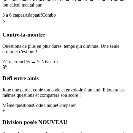
ton calcul mental pur.
3 à 6 étapes
Adaptatif
Combo
⚡
Contre-la-montre
Questions de plus en plus dures, temps qui diminue. Une seule
erreur et c'est fini !
Zéro erreur
15s → 5s
Niveau ↑
🎯
Défi entre amis
Joue une partie, copie ton code et envoie-le à un ami. Il jouera les
mêmes questions et comparera son score !
Même questions
Code unique
Comparer
÷
Division posée
NOUVEAU