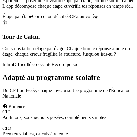
Apprends à poser une division étape par étape, comme sur un cahier.
L'app décompose chaque étape et vérifie tes réponses en temps réel.
Étape par étape
Correction détaillée
CE2 au collège
🏗️
Tour de Calcul
Construis ta tour étage par étage. Chaque bonne réponse ajoute un
étage, chaque erreur fragilise la structure. Jusqu'où iras-tu ?
Infini
Difficulté croissante
Record perso
Adapté au programme scolaire
Du CE1 au lycée, chaque niveau suit le programme de l'Éducation
Nationale
🏫
Primaire
CE1
Additions, soustractions posées, compléments simples
+ −
CE2
Premières tables, calculs à retenue