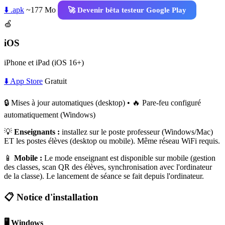
⬇️ .apk
~177 Mo
🚀 Devenir bêta testeur Google Play
🍏
iOS
iPhone et iPad (iOS 16+)
⬇️ App Store
Gratuit
🔒 Mises à jour automatiques (desktop) • 🔥 Pare-feu configuré
automatiquement (Windows)
💡
Enseignants :
installez sur le poste professeur (Windows/Mac)
ET les postes élèves (desktop ou mobile). Même réseau WiFi requis.
📱
Mobile :
Le mode enseignant est disponible sur mobile (gestion
des classes, scan QR des élèves, synchronisation avec l'ordinateur
de la classe). Le lancement de séance se fait depuis l'ordinateur.
📋 Notice d'installation
🖥️ Windows