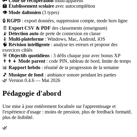
🔑
Code de récupération
multi-appareils
🏫
Établissement scolaire
avec autocomplétion
👁
Mode daltonien
(3 types)
🔒
RGPD
: export données, suppression compte, mode hors ligne
📄
Export CSV & PDF
des classements (enseignant)
📡
Détection auto
de perte de connexion en classe
📱
Multi-plateforme
: Windows, Mac, Android, iOS
🧠
Révision intelligente
: analyse tes erreurs et propose des
exercices ciblés
🎯
Objectifs quotidiens
: 3 défis chaque jour avec bonus XP
👨‍👩‍👧
Mode parent
: code PIN, tableau de bord, limite de temps
📊
Rapport hebdo
: résumé de ta progression de la semaine
🎵
Musique de fond
: ambiance sonore pendant les parties
🌿 Version 0.4.6 — Mai 2026
Pédagogie d'abord
Une mise à jour entièrement focalisée sur l'apprentissage et
l'expérience d'usage : moins de pression, plus de feedback formatif,
plus de lisibilité.
🌿