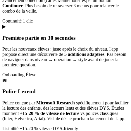
avancement collection (cartes Mathémonstres) et un bouton
Continuer
. Plus besoin de retraverser 3 menus pour relancer le
combo de la veille.
Continuité
1 clic
▶
Première partie en 30 secondes
Pour les nouveaux élèves : juste après le choix du niveau, l'app
propose direct une découverte de
5 additions adaptées
. Pas besoin
de naviguer dans niveau → opération → style avant de jouer la
première question.
Onboarding
Élève
📖
Police Lexend
Police conçue par
Microsoft Research
spécifiquement pour faciliter
la lecture des enfants, des lecteurs lents et des élèves DYS. Études
montrent
+15-20 % de vitesse de lecture
vs polices classiques
(Inter, Helvetica, Arial). Visible dès le prochain lancement de l'app.
Lisibilité
+15-20 % vitesse
DYS-friendly