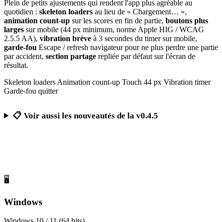
Plein de petits ajustements qui rendent l'app plus agréable au
quotidien :
skeleton loaders
au lieu de « Chargement… »,
animation count-up
sur les scores en fin de partie,
boutons plus
larges
sur mobile (44 px minimum, norme Apple HIG / WCAG
2.5.5 AA),
vibration brève
à 3 secondes du timer sur mobile,
garde-fou
Escape / refresh navigateur pour ne plus perdre une partie
par accident,
section partage
repliée par défaut sur l'écran de
résultat.
Skeleton loaders
Animation count-up
Touch 44 px
Vibration timer
Garde-fou quitter
📋 Voir aussi les nouveautés de la v0.4.5
Télécharger Calcul Mental Challenge
Gratuit, sans publicité, sans compte obligatoire
🖥️
Windows
Windows 10 / 11 (64 bits)