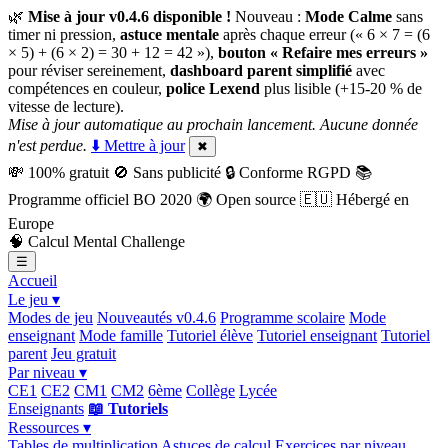
🌿
Mise à jour v0.4.6 disponible !
Nouveau :
Mode Calme
sans
timer ni pression,
astuce mentale
après chaque erreur (« 6 × 7 = (6
× 5) + (6 × 2) = 30 + 12 = 42 »),
bouton « Refaire mes erreurs »
pour réviser sereinement,
dashboard parent simplifié
avec
compétences en couleur,
police Lexend
plus lisible (+15-20 % de
vitesse de lecture).
Mise à jour automatique au prochain lancement. Aucune donnée
n'est perdue.
⬇️ Mettre à jour
✖
💸
100% gratuit
🚫
Sans publicité
🔒
Conforme RGPD
📚
Programme officiel BO 2020
🌍
Open source
🇪🇺
Hébergé en
Europe
🧠
Calcul Mental Challenge
☰
Accueil
Le jeu ▾
Modes de jeu
Nouveautés v0.4.6
Programme scolaire
Mode
enseignant
Mode famille
Tutoriel élève
Tutoriel enseignant
Tutoriel
parent
Jeu gratuit
Par niveau ▾
CE1
CE2
CM1
CM2
6ème
Collège
Lycée
Enseignants
📖 Tutoriels
Ressources ▾
Tables de multiplication
Astuces de calcul
Exercices par niveau