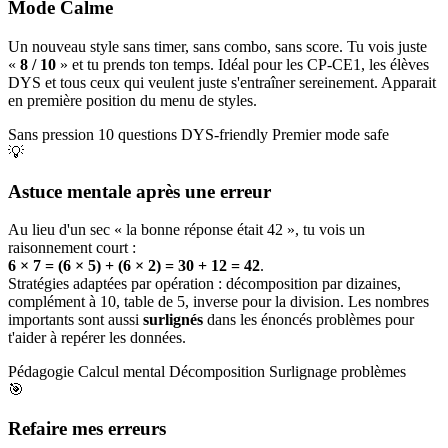
Mode Calme
Un nouveau style sans timer, sans combo, sans score. Tu vois juste
«
8 / 10
» et tu prends ton temps. Idéal pour les CP-CE1, les élèves
DYS et tous ceux qui veulent juste s'entraîner sereinement. Apparait
en première position du menu de styles.
Sans pression
10 questions
DYS-friendly
Premier mode safe
💡
Astuce mentale après une erreur
Au lieu d'un sec « la bonne réponse était 42 », tu vois un
raisonnement court :
6 × 7 = (6 × 5) + (6 × 2) = 30 + 12 = 42
.
Stratégies adaptées par opération : décomposition par dizaines,
complément à 10, table de 5, inverse pour la division. Les nombres
importants sont aussi
surlignés
dans les énoncés problèmes pour
t'aider à repérer les données.
Pédagogie
Calcul mental
Décomposition
Surlignage problèmes
🎯
Refaire mes erreurs