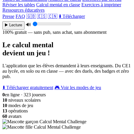
Réviser les tables
Calcul mental en classe
Exercices à imprimer
Ressources éducatives
Presse
FAQ
🇬🇧
🇪🇸
🇨🇳
⬇️ Télécharger
🔊
▶️ Lecture
100% gratuit — sans pub, sans achat, sans abonnement
Le calcul mental
devient un jeu !
L'application que les élèves demandent à leurs enseignants. Du CE1
au lycée, en solo ou en classe — avec des duels, des badges et zéro
pub.
⬇️ Télécharger gratuitement
🎮 Voir les modes de jeu
0
en ligne · 323 joueurs
10
niveaux scolaires
10
modes de jeu
13
opérations
60
avatars