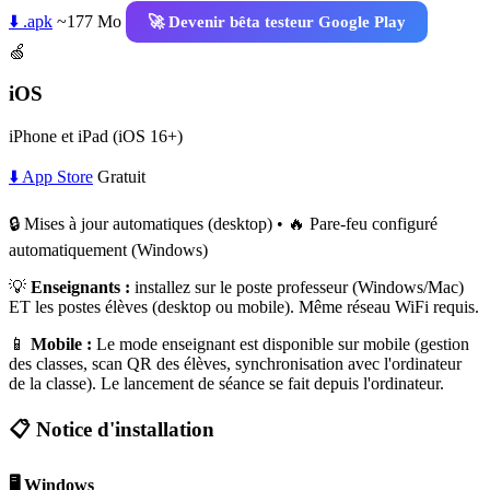
⬇️ .apk
~177 Mo
🚀 Devenir bêta testeur Google Play
🍏
iOS
iPhone et iPad (iOS 16+)
⬇️ App Store
Gratuit
🔒 Mises à jour automatiques (desktop) • 🔥 Pare-feu configuré
automatiquement (Windows)
💡
Enseignants :
installez sur le poste professeur (Windows/Mac)
ET les postes élèves (desktop ou mobile). Même réseau WiFi requis.
📱
Mobile :
Le mode enseignant est disponible sur mobile (gestion
des classes, scan QR des élèves, synchronisation avec l'ordinateur
de la classe). Le lancement de séance se fait depuis l'ordinateur.
📋 Notice d'installation
🖥️ Windows