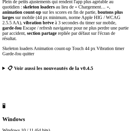
Plein de petits ajustements qui rendent l'app plus agréable au
quotidien :
skeleton loaders
au lieu de « Chargement… »,
animation count-up
sur les scores en fin de partie,
boutons plus
larges
sur mobile (44 px minimum, norme Apple HIG / WCAG
2.5.5 AA),
vibration brève
à 3 secondes du timer sur mobile,
garde-fou
Escape / refresh navigateur pour ne plus perdre une partie
par accident,
section partage
repliée par défaut sur l'écran de
résultat.
Skeleton loaders
Animation count-up
Touch 44 px
Vibration timer
Garde-fou quitter
📋 Voir aussi les nouveautés de la v0.4.5
Télécharger Calcul Mental Challenge
Gratuit, sans publicité, sans compte obligatoire
🖥️
Windows
Windows 10 / 11 (64 bits)