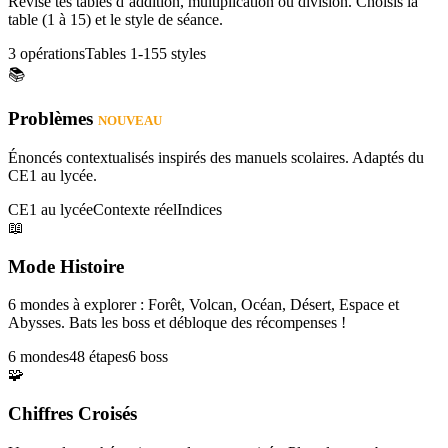
Révise tes tables d’addition, multiplication ou division. Choisis la
table (1 à 15) et le style de séance.
3 opérations
Tables 1-15
5 styles
📚
Problèmes
NOUVEAU
Énoncés contextualisés inspirés des manuels scolaires. Adaptés du
CE1 au lycée.
CE1 au lycée
Contexte réel
Indices
📖
Mode Histoire
6 mondes à explorer : Forêt, Volcan, Océan, Désert, Espace et
Abysses. Bats les boss et débloque des récompenses !
6 mondes
48 étapes
6 boss
🧩
Chiffres Croisés