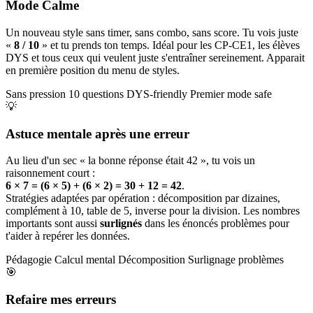
Mode Calme
Un nouveau style sans timer, sans combo, sans score. Tu vois juste
«
8 / 10
» et tu prends ton temps. Idéal pour les CP-CE1, les élèves
DYS et tous ceux qui veulent juste s'entraîner sereinement. Apparait
en première position du menu de styles.
Sans pression
10 questions
DYS-friendly
Premier mode safe
💡
Astuce mentale après une erreur
Au lieu d'un sec « la bonne réponse était 42 », tu vois un
raisonnement court :
6 × 7 = (6 × 5) + (6 × 2) = 30 + 12 = 42
.
Stratégies adaptées par opération : décomposition par dizaines,
complément à 10, table de 5, inverse pour la division. Les nombres
importants sont aussi
surlignés
dans les énoncés problèmes pour
t'aider à repérer les données.
Pédagogie
Calcul mental
Décomposition
Surlignage problèmes
🎯
Refaire mes erreurs