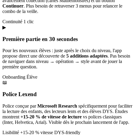
avancement collection (cartes Mathémonstres) et un bouton
Continuer
. Plus besoin de retraverser 3 menus pour relancer le
combo de la veille.
Continuité
1 clic
▶
Première partie en 30 secondes
Pour les nouveaux élèves : juste après le choix du niveau, l'app
propose direct une découverte de
5 additions adaptées
. Pas besoin
de naviguer dans niveau → opération → style avant de jouer la
première question.
Onboarding
Élève
📖
Police Lexend
Police conçue par
Microsoft Research
spécifiquement pour faciliter
la lecture des enfants, des lecteurs lents et des élèves DYS. Études
montrent
+15-20 % de vitesse de lecture
vs polices classiques
(Inter, Helvetica, Arial). Visible dès le prochain lancement de l'app.
Lisibilité
+15-20 % vitesse
DYS-friendly