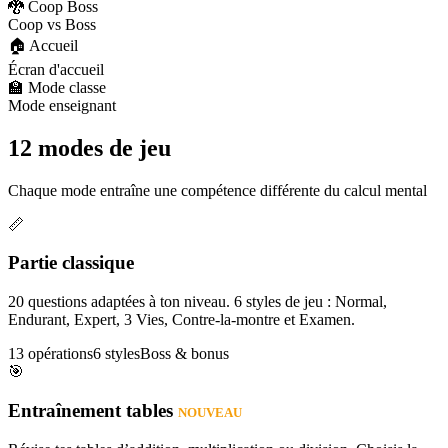
🐉 Coop Boss
Coop vs Boss
🏠 Accueil
Écran d'accueil
🏫 Mode classe
Mode enseignant
12 modes de jeu
Chaque mode entraîne une compétence différente du calcul mental
📏
Partie classique
20 questions adaptées à ton niveau. 6 styles de jeu : Normal,
Endurant, Expert, 3 Vies, Contre-la-montre et Examen.
13 opérations
6 styles
Boss & bonus
🎯
Entraînement tables
NOUVEAU