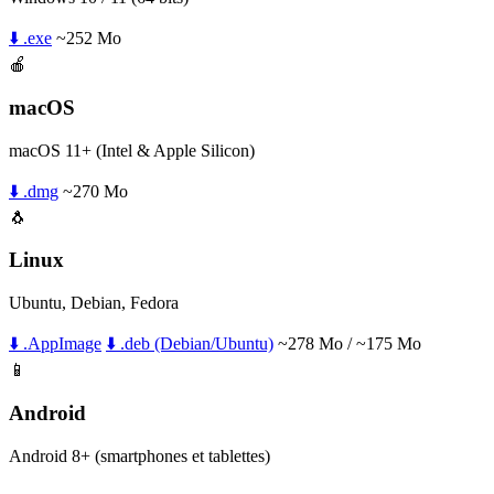
⬇️ .exe
~252 Mo
🍎
macOS
macOS 11+ (Intel & Apple Silicon)
⬇️ .dmg
~270 Mo
🐧
Linux
Ubuntu, Debian, Fedora
⬇️ .AppImage
⬇️ .deb (Debian/Ubuntu)
~278 Mo / ~175 Mo
📱
Android
Android 8+ (smartphones et tablettes)