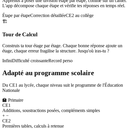
Apprends à poser une division étape par étape, comme sur un cahier.
L'app décompose chaque étape et vérifie tes réponses en temps réel.
Étape par étape
Correction détaillée
CE2 au collège
🏗️
Tour de Calcul
Construis ta tour étage par étage. Chaque bonne réponse ajoute un
étage, chaque erreur fragilise la structure. Jusqu'où iras-tu ?
Infini
Difficulté croissante
Record perso
Adapté au programme scolaire
Du CE1 au lycée, chaque niveau suit le programme de l'Éducation
Nationale
🏫
Primaire
CE1
Additions, soustractions posées, compléments simples
+ −
CE2
Premières tables, calculs à retenue