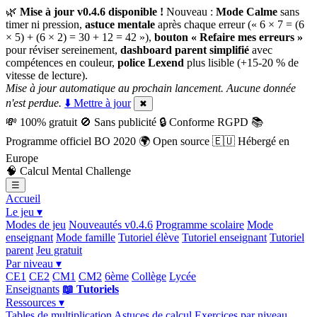
🌿
Mise à jour v0.4.6 disponible !
Nouveau :
Mode Calme
sans
timer ni pression,
astuce mentale
après chaque erreur (« 6 × 7 = (6
× 5) + (6 × 2) = 30 + 12 = 42 »),
bouton « Refaire mes erreurs »
pour réviser sereinement,
dashboard parent simplifié
avec
compétences en couleur,
police Lexend
plus lisible (+15-20 % de
vitesse de lecture).
Mise à jour automatique au prochain lancement. Aucune donnée
n'est perdue.
⬇️ Mettre à jour
✖
💸
100% gratuit
🚫
Sans publicité
🔒
Conforme RGPD
📚
Programme officiel BO 2020
🌍
Open source
🇪🇺
Hébergé en
Europe
🧠
Calcul Mental Challenge
☰
Accueil
Le jeu ▾
Modes de jeu
Nouveautés v0.4.6
Programme scolaire
Mode
enseignant
Mode famille
Tutoriel élève
Tutoriel enseignant
Tutoriel
parent
Jeu gratuit
Par niveau ▾
CE1
CE2
CM1
CM2
6ème
Collège
Lycée
Enseignants
📖 Tutoriels
Ressources ▾
Tables de multiplication
Astuces de calcul
Exercices par niveau