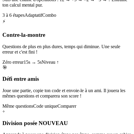
ton calcul mental pur.
3 à 6 étapes
Adaptatif
Combo
⚡
Contre-la-montre
Questions de plus en plus dures, temps qui diminue. Une seule
erreur et c'est fini !
Zéro erreur
15s → 5s
Niveau ↑
🎯
Défi entre amis
Joue une partie, copie ton code et envoie-le à un ami. Il jouera les
mêmes questions et comparera son score !
Même questions
Code unique
Comparer
÷
Division posée
NOUVEAU