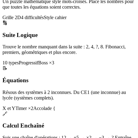
Un puzzle mathématique style mots-croisés. Place les nombres pour
que toutes les équations soient correctes.
Grille 2D
4 difficultés
Style cahier
🔢
Suite Logique
Trouve le nombre manquant dans la suite : 2, 4, ?, 8. Fibonacci,
premiers, géométriques et plus encore.
10 types
Progressif
Boss ×3
📝
Équations
Résous des systèmes à 2 inconnues. Du CE1 (une inconnue) au
lycée (systèmes complets).
X et Y
Timer ×2
Accolade {
🔗
Calcul Enchaîné
Suis une chaîne d'opérations : 12 → +5 → ×2 → −3 → ? Entraîne