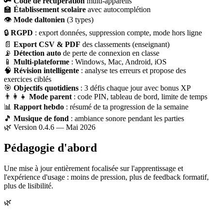
🔑
Code de récupération
multi-appareils
🏫
Établissement scolaire
avec autocomplétion
👁
Mode daltonien
(3 types)
🔒
RGPD
: export données, suppression compte, mode hors ligne
📄
Export CSV & PDF
des classements (enseignant)
📡
Détection auto
de perte de connexion en classe
📱
Multi-plateforme
: Windows, Mac, Android, iOS
🧠
Révision intelligente
: analyse tes erreurs et propose des
exercices ciblés
🎯
Objectifs quotidiens
: 3 défis chaque jour avec bonus XP
👨‍👩‍👧
Mode parent
: code PIN, tableau de bord, limite de temps
📊
Rapport hebdo
: résumé de ta progression de la semaine
🎵
Musique de fond
: ambiance sonore pendant les parties
🌿 Version 0.4.6 — Mai 2026
Pédagogie d'abord
Une mise à jour entièrement focalisée sur l'apprentissage et
l'expérience d'usage : moins de pression, plus de feedback formatif,
plus de lisibilité.
🌿