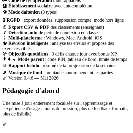
🔑
Code de récupération
multi-appareils
🏫
Établissement scolaire
avec autocomplétion
👁
Mode daltonien
(3 types)
🔒
RGPD
: export données, suppression compte, mode hors ligne
📄
Export CSV & PDF
des classements (enseignant)
📡
Détection auto
de perte de connexion en classe
📱
Multi-plateforme
: Windows, Mac, Android, iOS
🧠
Révision intelligente
: analyse tes erreurs et propose des
exercices ciblés
🎯
Objectifs quotidiens
: 3 défis chaque jour avec bonus XP
👨‍👩‍👧
Mode parent
: code PIN, tableau de bord, limite de temps
📊
Rapport hebdo
: résumé de ta progression de la semaine
🎵
Musique de fond
: ambiance sonore pendant les parties
🌿 Version 0.4.6 — Mai 2026
Pédagogie d'abord
Une mise à jour entièrement focalisée sur l'apprentissage et
l'expérience d'usage : moins de pression, plus de feedback formatif,
plus de lisibilité.
🌿