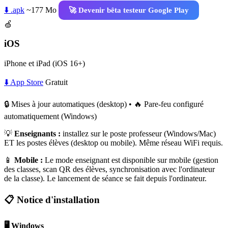
⬇️ .apk
~177 Mo
🚀 Devenir bêta testeur Google Play
🍏
iOS
iPhone et iPad (iOS 16+)
⬇️ App Store
Gratuit
🔒 Mises à jour automatiques (desktop) • 🔥 Pare-feu configuré
automatiquement (Windows)
💡
Enseignants :
installez sur le poste professeur (Windows/Mac)
ET les postes élèves (desktop ou mobile). Même réseau WiFi requis.
📱
Mobile :
Le mode enseignant est disponible sur mobile (gestion
des classes, scan QR des élèves, synchronisation avec l'ordinateur
de la classe). Le lancement de séance se fait depuis l'ordinateur.
📋 Notice d'installation
🖥️ Windows