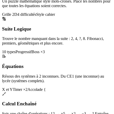
Un puzzle mathématique style mots-croisés. Place les nombres pour
que toutes les équations soient correctes.
Grille 2D
4 difficultés
Style cahier
🔢
Suite Logique
Trouve le nombre manquant dans la suite : 2, 4, ?, 8. Fibonacci,
premiers, géométriques et plus encore.
10 types
Progressif
Boss ×3
📝
Équations
Résous des systèmes à 2 inconnues. Du CE1 (une inconnue) au
lycée (systèmes complets).
X et Y
Timer ×2
Accolade {
🔗
Calcul Enchaîné
Suis une chaîne d'opérations : 12 → +5 → ×2 → −3 → ? Entraîne