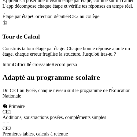
Apprends à poser une division étape par étape, comme sur un cahier.
L'app décompose chaque étape et vérifie tes réponses en temps réel.
Étape par étape
Correction détaillée
CE2 au collège
🏗️
Tour de Calcul
Construis ta tour étage par étage. Chaque bonne réponse ajoute un
étage, chaque erreur fragilise la structure. Jusqu'où iras-tu ?
Infini
Difficulté croissante
Record perso
Adapté au programme scolaire
Du CE1 au lycée, chaque niveau suit le programme de l'Éducation
Nationale
🏫
Primaire
CE1
Additions, soustractions posées, compléments simples
+ −
CE2
Premières tables, calculs à retenue