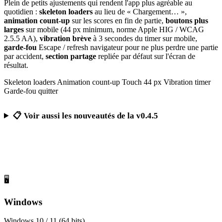
Plein de petits ajustements qui rendent l'app plus agréable au
quotidien :
skeleton loaders
au lieu de « Chargement… »,
animation count-up
sur les scores en fin de partie,
boutons plus
larges
sur mobile (44 px minimum, norme Apple HIG / WCAG
2.5.5 AA),
vibration brève
à 3 secondes du timer sur mobile,
garde-fou
Escape / refresh navigateur pour ne plus perdre une partie
par accident,
section partage
repliée par défaut sur l'écran de
résultat.
Skeleton loaders
Animation count-up
Touch 44 px
Vibration timer
Garde-fou quitter
📋 Voir aussi les nouveautés de la v0.4.5
Télécharger Calcul Mental Challenge
Gratuit, sans publicité, sans compte obligatoire
🖥️
Windows
Windows 10 / 11 (64 bits)