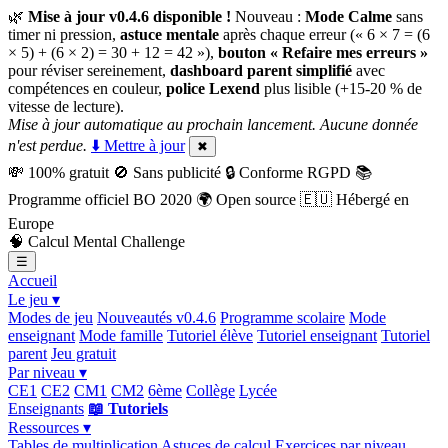
🌿
Mise à jour v0.4.6 disponible !
Nouveau :
Mode Calme
sans
timer ni pression,
astuce mentale
après chaque erreur (« 6 × 7 = (6
× 5) + (6 × 2) = 30 + 12 = 42 »),
bouton « Refaire mes erreurs »
pour réviser sereinement,
dashboard parent simplifié
avec
compétences en couleur,
police Lexend
plus lisible (+15-20 % de
vitesse de lecture).
Mise à jour automatique au prochain lancement. Aucune donnée
n'est perdue.
⬇️ Mettre à jour
✖
💸
100% gratuit
🚫
Sans publicité
🔒
Conforme RGPD
📚
Programme officiel BO 2020
🌍
Open source
🇪🇺
Hébergé en
Europe
🧠
Calcul Mental Challenge
☰
Accueil
Le jeu ▾
Modes de jeu
Nouveautés v0.4.6
Programme scolaire
Mode
enseignant
Mode famille
Tutoriel élève
Tutoriel enseignant
Tutoriel
parent
Jeu gratuit
Par niveau ▾
CE1
CE2
CM1
CM2
6ème
Collège
Lycée
Enseignants
📖 Tutoriels
Ressources ▾
Tables de multiplication
Astuces de calcul
Exercices par niveau