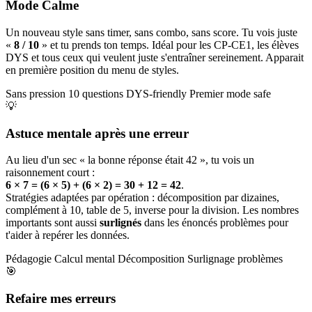
Mode Calme
Un nouveau style sans timer, sans combo, sans score. Tu vois juste
«
8 / 10
» et tu prends ton temps. Idéal pour les CP-CE1, les élèves
DYS et tous ceux qui veulent juste s'entraîner sereinement. Apparait
en première position du menu de styles.
Sans pression
10 questions
DYS-friendly
Premier mode safe
💡
Astuce mentale après une erreur
Au lieu d'un sec « la bonne réponse était 42 », tu vois un
raisonnement court :
6 × 7 = (6 × 5) + (6 × 2) = 30 + 12 = 42
.
Stratégies adaptées par opération : décomposition par dizaines,
complément à 10, table de 5, inverse pour la division. Les nombres
importants sont aussi
surlignés
dans les énoncés problèmes pour
t'aider à repérer les données.
Pédagogie
Calcul mental
Décomposition
Surlignage problèmes
🎯
Refaire mes erreurs