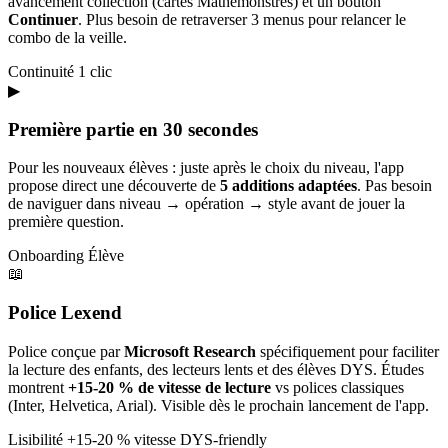
avancement collection (cartes Mathémonstres) et un bouton
Continuer
. Plus besoin de retraverser 3 menus pour relancer le
combo de la veille.
Continuité
1 clic
▶
Première partie en 30 secondes
Pour les nouveaux élèves : juste après le choix du niveau, l'app
propose direct une découverte de
5 additions adaptées
. Pas besoin
de naviguer dans niveau → opération → style avant de jouer la
première question.
Onboarding
Élève
📖
Police Lexend
Police conçue par
Microsoft Research
spécifiquement pour faciliter
la lecture des enfants, des lecteurs lents et des élèves DYS. Études
montrent
+15-20 % de vitesse de lecture
vs polices classiques
(Inter, Helvetica, Arial). Visible dès le prochain lancement de l'app.
Lisibilité
+15-20 % vitesse
DYS-friendly