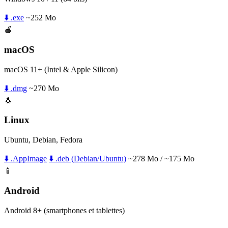
⬇️ .exe
~252 Mo
🍎
macOS
macOS 11+ (Intel & Apple Silicon)
⬇️ .dmg
~270 Mo
🐧
Linux
Ubuntu, Debian, Fedora
⬇️ .AppImage
⬇️ .deb (Debian/Ubuntu)
~278 Mo / ~175 Mo
📱
Android
Android 8+ (smartphones et tablettes)