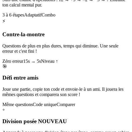
ton calcul mental pur.
3 à 6 étapes
Adaptatif
Combo
⚡
Contre-la-montre
Questions de plus en plus dures, temps qui diminue. Une seule
erreur et c'est fini !
Zéro erreur
15s → 5s
Niveau ↑
🎯
Défi entre amis
Joue une partie, copie ton code et envoie-le à un ami. Il jouera les
mêmes questions et comparera son score !
Même questions
Code unique
Comparer
÷
Division posée
NOUVEAU