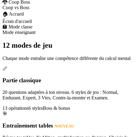
🐉 Coop Boss
Coop vs Boss
🏠 Accueil
Écran d'accueil
🏫 Mode classe
Mode enseignant
12 modes de jeu
Chaque mode entraîne une compétence différente du calcul mental
📏
Partie classique
20 questions adaptées à ton niveau. 6 styles de jeu : Normal,
Endurant, Expert, 3 Vies, Contre-la-montre et Examen.
13 opérations
6 styles
Boss & bonus
🎯
Entraînement tables
NOUVEAU