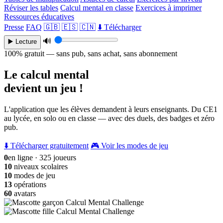
Réviser les tables
Calcul mental en classe
Exercices à imprimer
Ressources éducatives
Presse
FAQ
🇬🇧
🇪🇸
🇨🇳
⬇️ Télécharger
🔊
▶️ Lecture
100% gratuit — sans pub, sans achat, sans abonnement
Le calcul mental
devient un jeu !
L'application que les élèves demandent à leurs enseignants. Du CE1
au lycée, en solo ou en classe — avec des duels, des badges et zéro
pub.
⬇️ Télécharger gratuitement
🎮 Voir les modes de jeu
0
en ligne · 325 joueurs
10
niveaux scolaires
10
modes de jeu
13
opérations
60
avatars