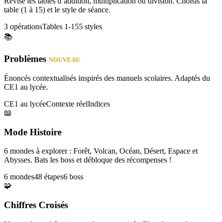
Révise tes tables d’addition, multiplication ou division. Choisis la
table (1 à 15) et le style de séance.
3 opérations
Tables 1-15
5 styles
📚
Problèmes
NOUVEAU
Énoncés contextualisés inspirés des manuels scolaires. Adaptés du
CE1 au lycée.
CE1 au lycée
Contexte réel
Indices
📖
Mode Histoire
6 mondes à explorer : Forêt, Volcan, Océan, Désert, Espace et
Abysses. Bats les boss et débloque des récompenses !
6 mondes
48 étapes
6 boss
🧩
Chiffres Croisés