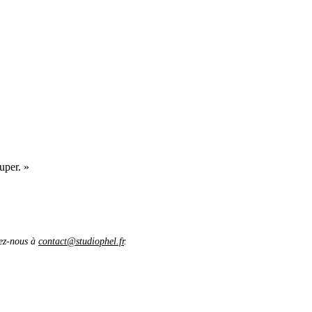
uper. »
vez-nous à
contact@studiophel.fr
.