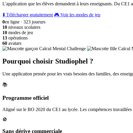
L'application que les élèves demandent à leurs enseignants. Du CE1 a
⬇️ Télécharger gratuitement
🎮 Voir les modes de jeu
0
en ligne · 323 joueurs
10
niveaux scolaires
10
modes de jeu
13
opérations
60
avatars
Pourquoi choisir Studiophel ?
Une application pensée pour les vrais besoins des familles, des enseign
📚
Programme officiel
Aligné sur le BO 2020 du CE1 au lycée. Les compétences travaillées c
🚫
Sans dérive commerciale