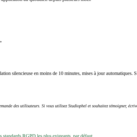
»
allation silencieuse en moins de 10 minutes, mises à jour automatiques. S
ande des utilisateurs. Si vous utilisez Studiophel et souhaitez témoigner, écri
es standards RGPD les plus exigeants, par défaut.