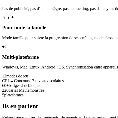
Pas de publicité, pas d'achat intégré, pas de tracking, pas d'analytics tie
👨‍👩‍👧
Pour toute la famille
Mode famille pour suivre la progression de ses enfants, mode classe p
📲
Multi-plateforme
Windows, Mac, Linux, Android, iOS. Synchronisation entre appareils. 
12
modes de jeu
CE1→Concours
12 niveaux scolaires
60+
badges à débloquer
220
cartes Mathémonstres
5
plateformes
Ils en parlent
Retours anonymisés d'enseignants, de parents et d'élèves qui utilisent 