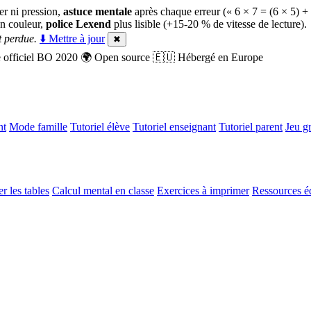
er ni pression,
astuce mentale
après chaque erreur (« 6 × 7 = (6 × 5) +
n couleur,
police Lexend
plus lisible (+15-20 % de vitesse de lecture).
 perdue.
⬇️ Mettre à jour
✖
officiel BO 2020
🌍
Open source
🇪🇺
Hébergé en Europe
nt
Mode famille
Tutoriel élève
Tutoriel enseignant
Tutoriel parent
Jeu gr
r les tables
Calcul mental en classe
Exercices à imprimer
Ressources é