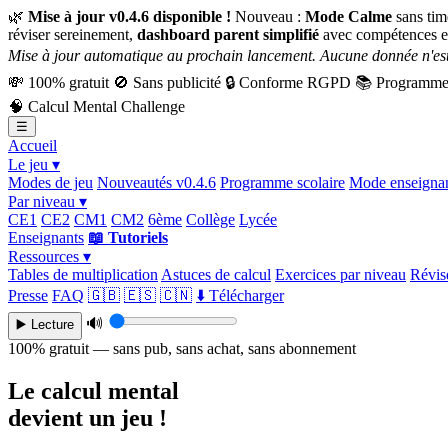
🌿
Mise à jour v0.4.6 disponible !
Nouveau :
Mode Calme
sans tim
réviser sereinement,
dashboard parent simplifié
avec compétences e
Mise à jour automatique au prochain lancement. Aucune donnée n'est
💸
100% gratuit
🚫
Sans publicité
🔒
Conforme RGPD
📚
Programme 
🧠
Calcul Mental Challenge
☰
Accueil
Le jeu ▾
Modes de jeu
Nouveautés v0.4.6
Programme scolaire
Mode enseigna
Par niveau ▾
CE1
CE2
CM1
CM2
6ème
Collège
Lycée
Enseignants
📖 Tutoriels
Ressources ▾
Tables de multiplication
Astuces de calcul
Exercices par niveau
Révise
Presse
FAQ
🇬🇧
🇪🇸
🇨🇳
⬇️ Télécharger
🔊
▶️ Lecture
100% gratuit — sans pub, sans achat, sans abonnement
Le calcul mental
devient un jeu !