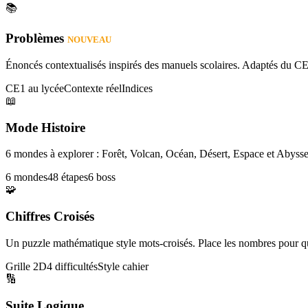
📚
Problèmes
NOUVEAU
Énoncés contextualisés inspirés des manuels scolaires. Adaptés du CE
CE1 au lycée
Contexte réel
Indices
📖
Mode Histoire
6 mondes à explorer : Forêt, Volcan, Océan, Désert, Espace et Abysse
6 mondes
48 étapes
6 boss
🧩
Chiffres Croisés
Un puzzle mathématique style mots-croisés. Place les nombres pour que
Grille 2D
4 difficultés
Style cahier
🔢
Suite Logique