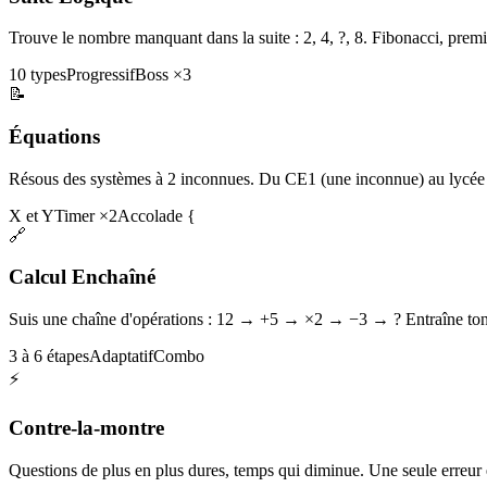
Trouve le nombre manquant dans la suite : 2, 4, ?, 8. Fibonacci, premi
10 types
Progressif
Boss ×3
📝
Équations
Résous des systèmes à 2 inconnues. Du CE1 (une inconnue) au lycée 
X et Y
Timer ×2
Accolade {
🔗
Calcul Enchaîné
Suis une chaîne d'opérations : 12 → +5 → ×2 → −3 → ? Entraîne ton 
3 à 6 étapes
Adaptatif
Combo
⚡
Contre-la-montre
Questions de plus en plus dures, temps qui diminue. Une seule erreur et