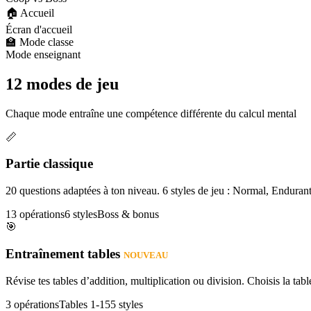
🏠 Accueil
Écran d'accueil
🏫 Mode classe
Mode enseignant
12 modes de jeu
Chaque mode entraîne une compétence différente du calcul mental
📏
Partie classique
20 questions adaptées à ton niveau. 6 styles de jeu : Normal, Enduran
13 opérations
6 styles
Boss & bonus
🎯
Entraînement tables
NOUVEAU
Révise tes tables d’addition, multiplication ou division. Choisis la table
3 opérations
Tables 1-15
5 styles