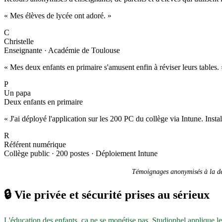
« Mes élèves de lycée ont adoré. »
C
Christelle
Enseignante · Académie de Toulouse
« Mes deux enfants en primaire s'amusent enfin à réviser leurs tables. 
P
Un papa
Deux enfants en primaire
« J'ai déployé l'application sur les 200 PC du collège via Intune. Inst
R
Référent numérique
Collège public · 200 postes · Déploiement Intune
Témoignages anonymisés à la dem
🔒
Vie privée et sécurité prises au sérieux
L'éducation des enfants, ça ne se monétise pas. Studiophel applique l