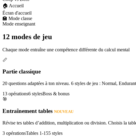
🏠 Accueil
Écran d'accueil
🏫 Mode classe
Mode enseignant
12 modes de jeu
Chaque mode entraîne une compétence différente du calcul mental
📏
Partie classique
20 questions adaptées à ton niveau. 6 styles de jeu : Normal, Enduran
13 opérations
6 styles
Boss & bonus
🎯
Entraînement tables
NOUVEAU
Révise tes tables d’addition, multiplication ou division. Choisis la table
3 opérations
Tables 1-15
5 styles