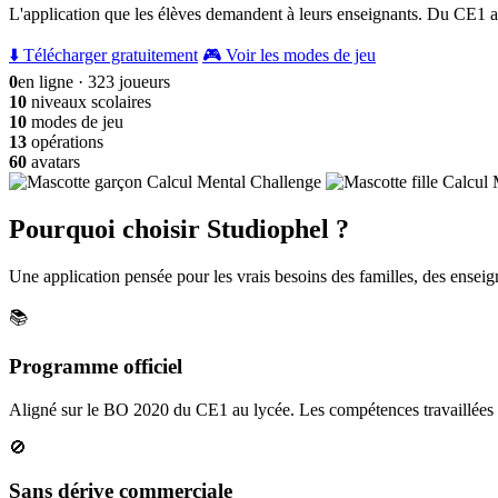
L'application que les élèves demandent à leurs enseignants. Du CE1 a
⬇️ Télécharger gratuitement
🎮 Voir les modes de jeu
0
en ligne · 323 joueurs
10
niveaux scolaires
10
modes de jeu
13
opérations
60
avatars
Pourquoi choisir Studiophel ?
Une application pensée pour les vrais besoins des familles, des enseign
📚
Programme officiel
Aligné sur le BO 2020 du CE1 au lycée. Les compétences travaillées c
🚫
Sans dérive commerciale