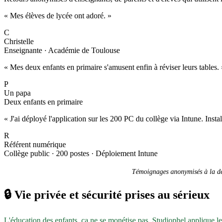
« Mes élèves de lycée ont adoré. »
C
Christelle
Enseignante · Académie de Toulouse
« Mes deux enfants en primaire s'amusent enfin à réviser leurs tables. 
P
Un papa
Deux enfants en primaire
« J'ai déployé l'application sur les 200 PC du collège via Intune. Inst
R
Référent numérique
Collège public · 200 postes · Déploiement Intune
Témoignages anonymisés à la dem
🔒
Vie privée et sécurité prises au sérieux
L'éducation des enfants, ça ne se monétise pas. Studiophel applique l