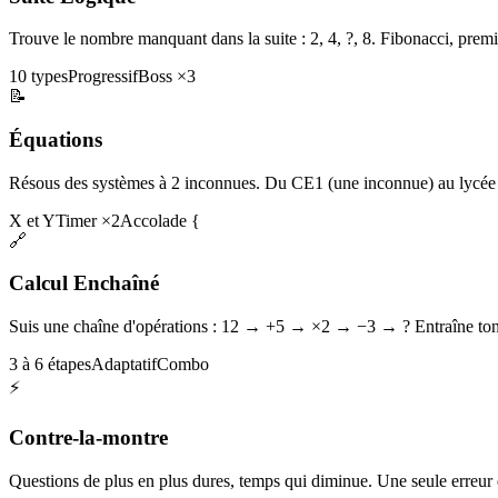
Trouve le nombre manquant dans la suite : 2, 4, ?, 8. Fibonacci, premi
10 types
Progressif
Boss ×3
📝
Équations
Résous des systèmes à 2 inconnues. Du CE1 (une inconnue) au lycée 
X et Y
Timer ×2
Accolade {
🔗
Calcul Enchaîné
Suis une chaîne d'opérations : 12 → +5 → ×2 → −3 → ? Entraîne ton 
3 à 6 étapes
Adaptatif
Combo
⚡
Contre-la-montre
Questions de plus en plus dures, temps qui diminue. Une seule erreur et