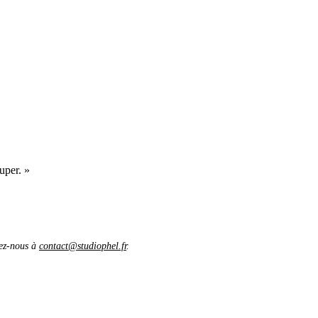
uper. »
vez-nous à
contact@studiophel.fr
.