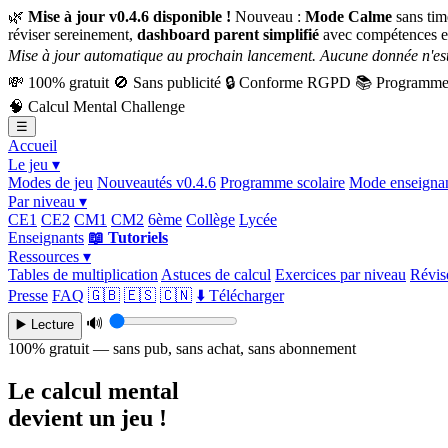
🌿
Mise à jour v0.4.6 disponible !
Nouveau :
Mode Calme
sans tim
réviser sereinement,
dashboard parent simplifié
avec compétences e
Mise à jour automatique au prochain lancement. Aucune donnée n'est
💸
100% gratuit
🚫
Sans publicité
🔒
Conforme RGPD
📚
Programme 
🧠
Calcul Mental Challenge
☰
Accueil
Le jeu ▾
Modes de jeu
Nouveautés v0.4.6
Programme scolaire
Mode enseigna
Par niveau ▾
CE1
CE2
CM1
CM2
6ème
Collège
Lycée
Enseignants
📖 Tutoriels
Ressources ▾
Tables de multiplication
Astuces de calcul
Exercices par niveau
Révise
Presse
FAQ
🇬🇧
🇪🇸
🇨🇳
⬇️ Télécharger
🔊
▶️ Lecture
100% gratuit — sans pub, sans achat, sans abonnement
Le calcul mental
devient un jeu !