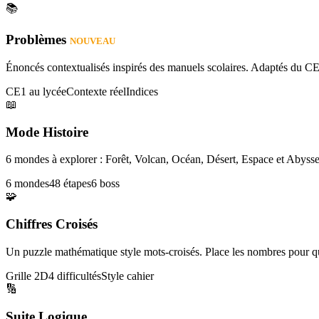
📚
Problèmes
NOUVEAU
Énoncés contextualisés inspirés des manuels scolaires. Adaptés du CE
CE1 au lycée
Contexte réel
Indices
📖
Mode Histoire
6 mondes à explorer : Forêt, Volcan, Océan, Désert, Espace et Abysse
6 mondes
48 étapes
6 boss
🧩
Chiffres Croisés
Un puzzle mathématique style mots-croisés. Place les nombres pour que
Grille 2D
4 difficultés
Style cahier
🔢
Suite Logique