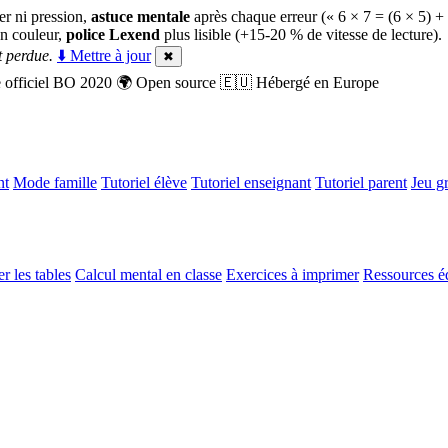
er ni pression,
astuce mentale
après chaque erreur (« 6 × 7 = (6 × 5) +
n couleur,
police Lexend
plus lisible (+15-20 % de vitesse de lecture).
 perdue.
⬇️ Mettre à jour
✖
officiel BO 2020
🌍
Open source
🇪🇺
Hébergé en Europe
nt
Mode famille
Tutoriel élève
Tutoriel enseignant
Tutoriel parent
Jeu gr
r les tables
Calcul mental en classe
Exercices à imprimer
Ressources é