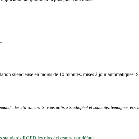
»
allation silencieuse en moins de 10 minutes, mises à jour automatiques. S
ande des utilisateurs. Si vous utilisez Studiophel et souhaitez témoigner, écri
es standards RGPD les plus exigeants, par défaut.