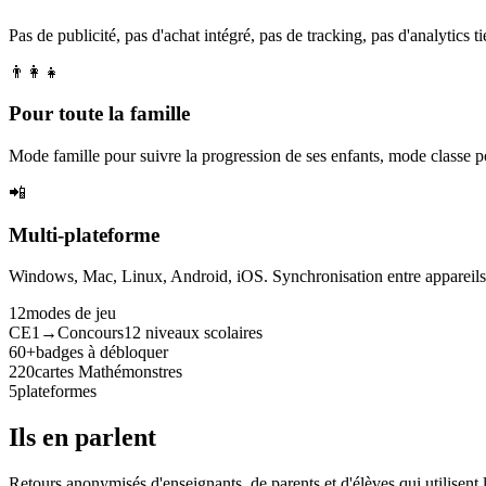
Pas de publicité, pas d'achat intégré, pas de tracking, pas d'analytics tie
👨‍👩‍👧
Pour toute la famille
Mode famille pour suivre la progression de ses enfants, mode classe p
📲
Multi-plateforme
Windows, Mac, Linux, Android, iOS. Synchronisation entre appareils. 
12
modes de jeu
CE1→Concours
12 niveaux scolaires
60+
badges à débloquer
220
cartes Mathémonstres
5
plateformes
Ils en parlent
Retours anonymisés d'enseignants, de parents et d'élèves qui utilisent 