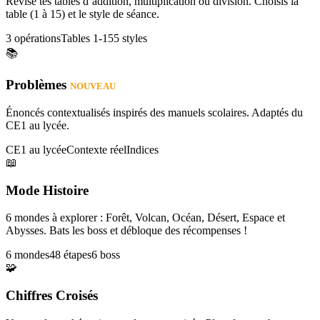
Révise tes tables d’addition, multiplication ou division. Choisis la
table (1 à 15) et le style de séance.
3 opérations
Tables 1-15
5 styles
📚
Problèmes
NOUVEAU
Énoncés contextualisés inspirés des manuels scolaires. Adaptés du
CE1 au lycée.
CE1 au lycée
Contexte réel
Indices
📖
Mode Histoire
6 mondes à explorer : Forêt, Volcan, Océan, Désert, Espace et
Abysses. Bats les boss et débloque des récompenses !
6 mondes
48 étapes
6 boss
🧩
Chiffres Croisés