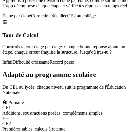
Apprends à poser une division étape par étape, comme sur un cahier.
L'app décompose chaque étape et vérifie tes réponses en temps réel.
Étape par étape
Correction détaillée
CE2 au collège
🏗️
Tour de Calcul
Construis ta tour étage par étage. Chaque bonne réponse ajoute un
étage, chaque erreur fragilise la structure. Jusqu'où iras-tu ?
Infini
Difficulté croissante
Record perso
Adapté au programme scolaire
Du CE1 au lycée, chaque niveau suit le programme de l'Éducation
Nationale
🏫
Primaire
CE1
Additions, soustractions posées, compléments simples
+ −
CE2
Premières tables, calculs à retenue