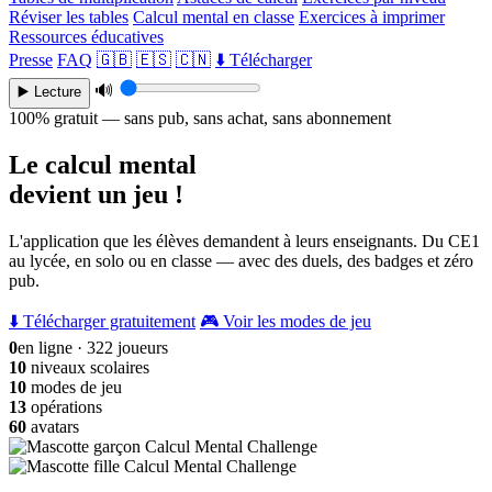
Réviser les tables
Calcul mental en classe
Exercices à imprimer
Ressources éducatives
Presse
FAQ
🇬🇧
🇪🇸
🇨🇳
⬇️ Télécharger
🔊
▶️ Lecture
100% gratuit — sans pub, sans achat, sans abonnement
Le calcul mental
devient un jeu !
L'application que les élèves demandent à leurs enseignants. Du CE1
au lycée, en solo ou en classe — avec des duels, des badges et zéro
pub.
⬇️ Télécharger gratuitement
🎮 Voir les modes de jeu
0
en ligne · 322 joueurs
10
niveaux scolaires
10
modes de jeu
13
opérations
60
avatars