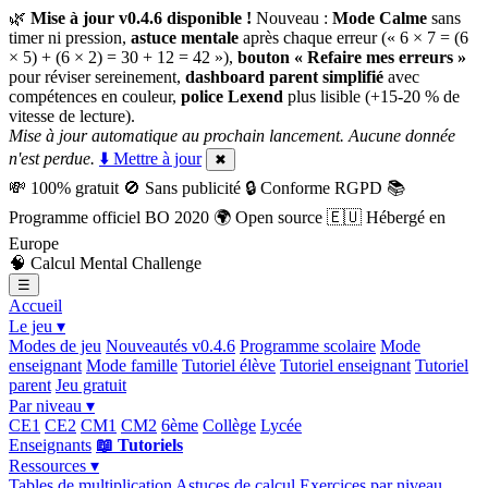
🌿
Mise à jour v0.4.6 disponible !
Nouveau :
Mode Calme
sans
timer ni pression,
astuce mentale
après chaque erreur (« 6 × 7 = (6
× 5) + (6 × 2) = 30 + 12 = 42 »),
bouton « Refaire mes erreurs »
pour réviser sereinement,
dashboard parent simplifié
avec
compétences en couleur,
police Lexend
plus lisible (+15-20 % de
vitesse de lecture).
Mise à jour automatique au prochain lancement. Aucune donnée
n'est perdue.
⬇️ Mettre à jour
✖
💸
100% gratuit
🚫
Sans publicité
🔒
Conforme RGPD
📚
Programme officiel BO 2020
🌍
Open source
🇪🇺
Hébergé en
Europe
🧠
Calcul Mental Challenge
☰
Accueil
Le jeu ▾
Modes de jeu
Nouveautés v0.4.6
Programme scolaire
Mode
enseignant
Mode famille
Tutoriel élève
Tutoriel enseignant
Tutoriel
parent
Jeu gratuit
Par niveau ▾
CE1
CE2
CM1
CM2
6ème
Collège
Lycée
Enseignants
📖 Tutoriels
Ressources ▾
Tables de multiplication
Astuces de calcul
Exercices par niveau