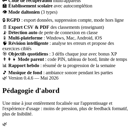
🔑
Code de récupération
multi-appareils
🏫
Établissement scolaire
avec autocomplétion
👁
Mode daltonien
(3 types)
🔒
RGPD
: export données, suppression compte, mode hors ligne
📄
Export CSV & PDF
des classements (enseignant)
📡
Détection auto
de perte de connexion en classe
📱
Multi-plateforme
: Windows, Mac, Android, iOS
🧠
Révision intelligente
: analyse tes erreurs et propose des
exercices ciblés
🎯
Objectifs quotidiens
: 3 défis chaque jour avec bonus XP
👨‍👩‍👧
Mode parent
: code PIN, tableau de bord, limite de temps
📊
Rapport hebdo
: résumé de ta progression de la semaine
🎵
Musique de fond
: ambiance sonore pendant les parties
🌿 Version 0.4.6 — Mai 2026
Pédagogie d'abord
Une mise à jour entièrement focalisée sur l'apprentissage et
l'expérience d'usage : moins de pression, plus de feedback formatif,
plus de lisibilité.
🌿