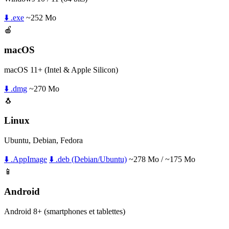
⬇️ .exe
~252 Mo
🍎
macOS
macOS 11+ (Intel & Apple Silicon)
⬇️ .dmg
~270 Mo
🐧
Linux
Ubuntu, Debian, Fedora
⬇️ .AppImage
⬇️ .deb (Debian/Ubuntu)
~278 Mo / ~175 Mo
📱
Android
Android 8+ (smartphones et tablettes)