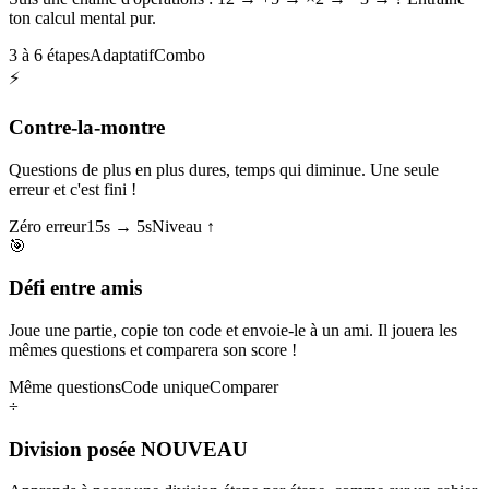
ton calcul mental pur.
3 à 6 étapes
Adaptatif
Combo
⚡
Contre-la-montre
Questions de plus en plus dures, temps qui diminue. Une seule
erreur et c'est fini !
Zéro erreur
15s → 5s
Niveau ↑
🎯
Défi entre amis
Joue une partie, copie ton code et envoie-le à un ami. Il jouera les
mêmes questions et comparera son score !
Même questions
Code unique
Comparer
÷
Division posée
NOUVEAU