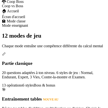
🐉 Coop Boss
Coop vs Boss
🏠 Accueil
Écran d'accueil
🏫 Mode classe
Mode enseignant
12 modes de jeu
Chaque mode entraîne une compétence différente du calcul mental
📏
Partie classique
20 questions adaptées à ton niveau. 6 styles de jeu : Normal,
Endurant, Expert, 3 Vies, Contre-la-montre et Examen.
13 opérations
6 styles
Boss & bonus
🎯
Entraînement tables
NOUVEAU