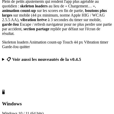
Plein de petits ajustements qui rendent l'app plus agréable au
quotidien :
skeleton loaders
au lieu de « Chargement… »,
animation count-up
sur les scores en fin de partie,
boutons plus
larges
sur mobile (44 px minimum, norme Apple HIG / WCAG
2.5.5 AA),
vibration brève
à 3 secondes du timer sur mobile,
garde-fou
Escape / refresh navigateur pour ne plus perdre une partie
par accident,
section partage
repliée par défaut sur l'écran de
résultat.
Skeleton loaders
Animation count-up
Touch 44 px
Vibration timer
Garde-fou quitter
📋 Voir aussi les nouveautés de la v0.4.5
Télécharger Calcul Mental Challenge
Gratuit, sans publicité, sans compte obligatoire
🖥️
Windows
Windows 10 / 11 (64 bits)