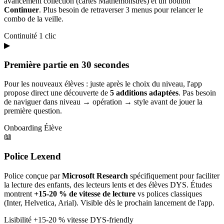
avancement collection (cartes Mathémonstres) et un bouton
Continuer
. Plus besoin de retraverser 3 menus pour relancer le
combo de la veille.
Continuité
1 clic
▶
Première partie en 30 secondes
Pour les nouveaux élèves : juste après le choix du niveau, l'app
propose direct une découverte de
5 additions adaptées
. Pas besoin
de naviguer dans niveau → opération → style avant de jouer la
première question.
Onboarding
Élève
📖
Police Lexend
Police conçue par
Microsoft Research
spécifiquement pour faciliter
la lecture des enfants, des lecteurs lents et des élèves DYS. Études
montrent
+15-20 % de vitesse de lecture
vs polices classiques
(Inter, Helvetica, Arial). Visible dès le prochain lancement de l'app.
Lisibilité
+15-20 % vitesse
DYS-friendly