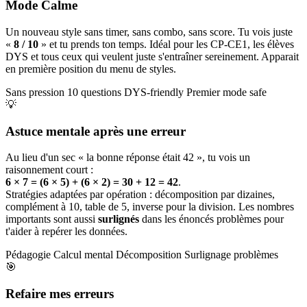
Mode Calme
Un nouveau style sans timer, sans combo, sans score. Tu vois juste
«
8 / 10
» et tu prends ton temps. Idéal pour les CP-CE1, les élèves
DYS et tous ceux qui veulent juste s'entraîner sereinement. Apparait
en première position du menu de styles.
Sans pression
10 questions
DYS-friendly
Premier mode safe
💡
Astuce mentale après une erreur
Au lieu d'un sec « la bonne réponse était 42 », tu vois un
raisonnement court :
6 × 7 = (6 × 5) + (6 × 2) = 30 + 12 = 42
.
Stratégies adaptées par opération : décomposition par dizaines,
complément à 10, table de 5, inverse pour la division. Les nombres
importants sont aussi
surlignés
dans les énoncés problèmes pour
t'aider à repérer les données.
Pédagogie
Calcul mental
Décomposition
Surlignage problèmes
🎯
Refaire mes erreurs