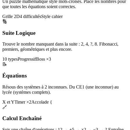
Un puzzle mathématique style mots-croisés. Place les nombres pour
que toutes les équations soient correctes.
Grille 2D
4 difficultés
Style cahier
🔢
Suite Logique
Trouve le nombre manquant dans la suite : 2, 4, ?, 8. Fibonacci,
premiers, géométriques et plus encore.
10 types
Progressif
Boss ×3
📝
Équations
Résous des systèmes à 2 inconnues. Du CE1 (une inconnue) au
lycée (systèmes complets).
X et Y
Timer ×2
Accolade {
🔗
Calcul Enchaîné
Suis une chaîne d'opérations : 12 → +5 → ×2 → −3 → ? Entraîne