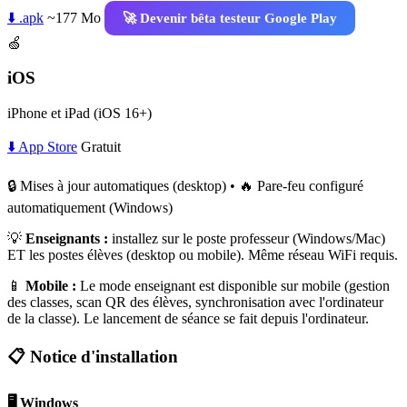
⬇️ .apk
~177 Mo
🚀 Devenir bêta testeur Google Play
🍏
iOS
iPhone et iPad (iOS 16+)
⬇️ App Store
Gratuit
🔒 Mises à jour automatiques (desktop) • 🔥 Pare-feu configuré
automatiquement (Windows)
💡
Enseignants :
installez sur le poste professeur (Windows/Mac)
ET les postes élèves (desktop ou mobile). Même réseau WiFi requis.
📱
Mobile :
Le mode enseignant est disponible sur mobile (gestion
des classes, scan QR des élèves, synchronisation avec l'ordinateur
de la classe). Le lancement de séance se fait depuis l'ordinateur.
📋 Notice d'installation
🖥️ Windows