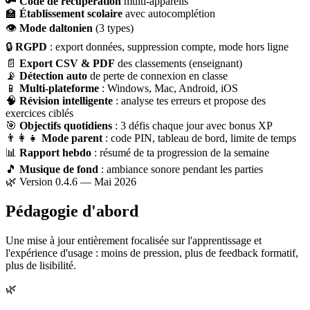
🔑
Code de récupération
multi-appareils
🏫
Établissement scolaire
avec autocomplétion
👁
Mode daltonien
(3 types)
🔒
RGPD
: export données, suppression compte, mode hors ligne
📄
Export CSV & PDF
des classements (enseignant)
📡
Détection auto
de perte de connexion en classe
📱
Multi-plateforme
: Windows, Mac, Android, iOS
🧠
Révision intelligente
: analyse tes erreurs et propose des
exercices ciblés
🎯
Objectifs quotidiens
: 3 défis chaque jour avec bonus XP
👨‍👩‍👧
Mode parent
: code PIN, tableau de bord, limite de temps
📊
Rapport hebdo
: résumé de ta progression de la semaine
🎵
Musique de fond
: ambiance sonore pendant les parties
🌿 Version 0.4.6 — Mai 2026
Pédagogie d'abord
Une mise à jour entièrement focalisée sur l'apprentissage et
l'expérience d'usage : moins de pression, plus de feedback formatif,
plus de lisibilité.
🌿