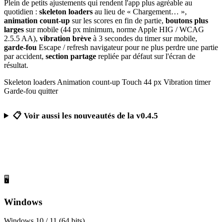
Plein de petits ajustements qui rendent l'app plus agréable au
quotidien :
skeleton loaders
au lieu de « Chargement… »,
animation count-up
sur les scores en fin de partie,
boutons plus
larges
sur mobile (44 px minimum, norme Apple HIG / WCAG
2.5.5 AA),
vibration brève
à 3 secondes du timer sur mobile,
garde-fou
Escape / refresh navigateur pour ne plus perdre une partie
par accident,
section partage
repliée par défaut sur l'écran de
résultat.
Skeleton loaders
Animation count-up
Touch 44 px
Vibration timer
Garde-fou quitter
📋 Voir aussi les nouveautés de la v0.4.5
Télécharger Calcul Mental Challenge
Gratuit, sans publicité, sans compte obligatoire
🖥️
Windows
Windows 10 / 11 (64 bits)