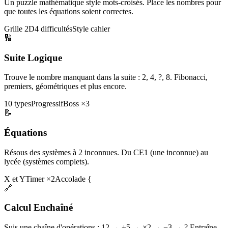
Un puzzle mathématique style mots-croisés. Place les nombres pour
que toutes les équations soient correctes.
Grille 2D
4 difficultés
Style cahier
🔢
Suite Logique
Trouve le nombre manquant dans la suite : 2, 4, ?, 8. Fibonacci,
premiers, géométriques et plus encore.
10 types
Progressif
Boss ×3
📝
Équations
Résous des systèmes à 2 inconnues. Du CE1 (une inconnue) au
lycée (systèmes complets).
X et Y
Timer ×2
Accolade {
🔗
Calcul Enchaîné
Suis une chaîne d'opérations : 12 → +5 → ×2 → −3 → ? Entraîne