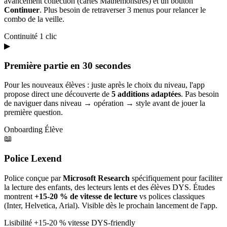
avancement collection (cartes Mathémonstres) et un bouton
Continuer
. Plus besoin de retraverser 3 menus pour relancer le
combo de la veille.
Continuité
1 clic
▶
Première partie en 30 secondes
Pour les nouveaux élèves : juste après le choix du niveau, l'app
propose direct une découverte de
5 additions adaptées
. Pas besoin
de naviguer dans niveau → opération → style avant de jouer la
première question.
Onboarding
Élève
📖
Police Lexend
Police conçue par
Microsoft Research
spécifiquement pour faciliter
la lecture des enfants, des lecteurs lents et des élèves DYS. Études
montrent
+15-20 % de vitesse de lecture
vs polices classiques
(Inter, Helvetica, Arial). Visible dès le prochain lancement de l'app.
Lisibilité
+15-20 % vitesse
DYS-friendly