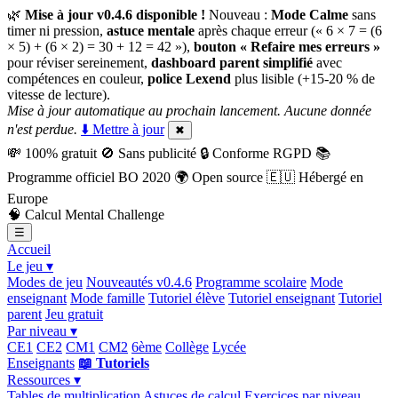
🌿
Mise à jour v0.4.6 disponible !
Nouveau :
Mode Calme
sans
timer ni pression,
astuce mentale
après chaque erreur (« 6 × 7 = (6
× 5) + (6 × 2) = 30 + 12 = 42 »),
bouton « Refaire mes erreurs »
pour réviser sereinement,
dashboard parent simplifié
avec
compétences en couleur,
police Lexend
plus lisible (+15-20 % de
vitesse de lecture).
Mise à jour automatique au prochain lancement. Aucune donnée
n'est perdue.
⬇️ Mettre à jour
✖
💸
100% gratuit
🚫
Sans publicité
🔒
Conforme RGPD
📚
Programme officiel BO 2020
🌍
Open source
🇪🇺
Hébergé en
Europe
🧠
Calcul Mental Challenge
☰
Accueil
Le jeu ▾
Modes de jeu
Nouveautés v0.4.6
Programme scolaire
Mode
enseignant
Mode famille
Tutoriel élève
Tutoriel enseignant
Tutoriel
parent
Jeu gratuit
Par niveau ▾
CE1
CE2
CM1
CM2
6ème
Collège
Lycée
Enseignants
📖 Tutoriels
Ressources ▾
Tables de multiplication
Astuces de calcul
Exercices par niveau