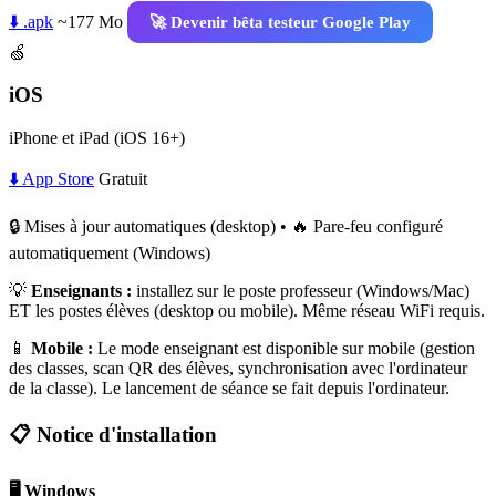
⬇️ .apk
~177 Mo
🚀 Devenir bêta testeur Google Play
🍏
iOS
iPhone et iPad (iOS 16+)
⬇️ App Store
Gratuit
🔒 Mises à jour automatiques (desktop) • 🔥 Pare-feu configuré
automatiquement (Windows)
💡
Enseignants :
installez sur le poste professeur (Windows/Mac)
ET les postes élèves (desktop ou mobile). Même réseau WiFi requis.
📱
Mobile :
Le mode enseignant est disponible sur mobile (gestion
des classes, scan QR des élèves, synchronisation avec l'ordinateur
de la classe). Le lancement de séance se fait depuis l'ordinateur.
📋 Notice d'installation
🖥️ Windows