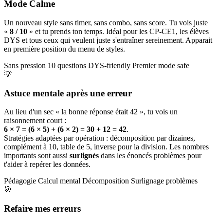
Mode Calme
Un nouveau style sans timer, sans combo, sans score. Tu vois juste
«
8 / 10
» et tu prends ton temps. Idéal pour les CP-CE1, les élèves
DYS et tous ceux qui veulent juste s'entraîner sereinement. Apparait
en première position du menu de styles.
Sans pression
10 questions
DYS-friendly
Premier mode safe
💡
Astuce mentale après une erreur
Au lieu d'un sec « la bonne réponse était 42 », tu vois un
raisonnement court :
6 × 7 = (6 × 5) + (6 × 2) = 30 + 12 = 42
.
Stratégies adaptées par opération : décomposition par dizaines,
complément à 10, table de 5, inverse pour la division. Les nombres
importants sont aussi
surlignés
dans les énoncés problèmes pour
t'aider à repérer les données.
Pédagogie
Calcul mental
Décomposition
Surlignage problèmes
🎯
Refaire mes erreurs