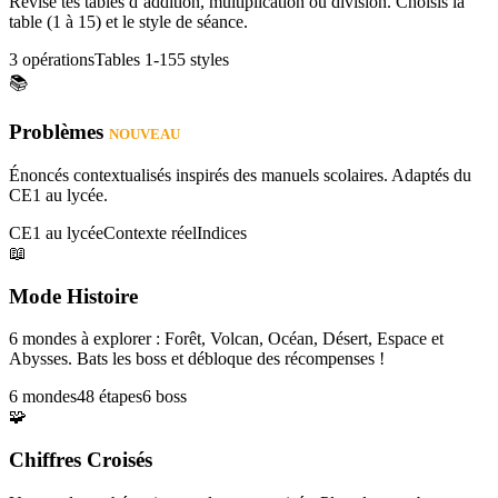
Révise tes tables d’addition, multiplication ou division. Choisis la
table (1 à 15) et le style de séance.
3 opérations
Tables 1-15
5 styles
📚
Problèmes
NOUVEAU
Énoncés contextualisés inspirés des manuels scolaires. Adaptés du
CE1 au lycée.
CE1 au lycée
Contexte réel
Indices
📖
Mode Histoire
6 mondes à explorer : Forêt, Volcan, Océan, Désert, Espace et
Abysses. Bats les boss et débloque des récompenses !
6 mondes
48 étapes
6 boss
🧩
Chiffres Croisés