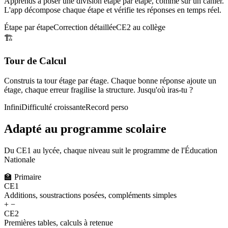
Apprends à poser une division étape par étape, comme sur un cahier.
L'app décompose chaque étape et vérifie tes réponses en temps réel.
Étape par étape
Correction détaillée
CE2 au collège
🏗️
Tour de Calcul
Construis ta tour étage par étage. Chaque bonne réponse ajoute un
étage, chaque erreur fragilise la structure. Jusqu'où iras-tu ?
Infini
Difficulté croissante
Record perso
Adapté au programme scolaire
Du CE1 au lycée, chaque niveau suit le programme de l'Éducation
Nationale
🏫
Primaire
CE1
Additions, soustractions posées, compléments simples
+ −
CE2
Premières tables, calculs à retenue