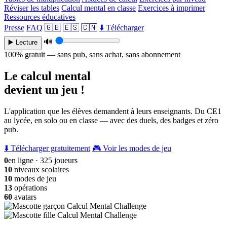
Réviser les tables
Calcul mental en classe
Exercices à imprimer
Ressources éducatives
Presse
FAQ
🇬🇧
🇪🇸
🇨🇳
⬇️ Télécharger
🔊
▶️ Lecture
100% gratuit — sans pub, sans achat, sans abonnement
Le calcul mental
devient un jeu !
L'application que les élèves demandent à leurs enseignants. Du CE1
au lycée, en solo ou en classe — avec des duels, des badges et zéro
pub.
⬇️ Télécharger gratuitement
🎮 Voir les modes de jeu
0
en ligne · 325 joueurs
10
niveaux scolaires
10
modes de jeu
13
opérations
60
avatars