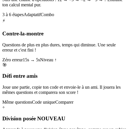
ton calcul mental pur.
3 à 6 étapes
Adaptatif
Combo
⚡
Contre-la-montre
Questions de plus en plus dures, temps qui diminue. Une seule
erreur et c'est fini !
Zéro erreur
15s → 5s
Niveau ↑
🎯
Défi entre amis
Joue une partie, copie ton code et envoie-le à un ami. Il jouera les
mêmes questions et comparera son score !
Même questions
Code unique
Comparer
÷
Division posée
NOUVEAU