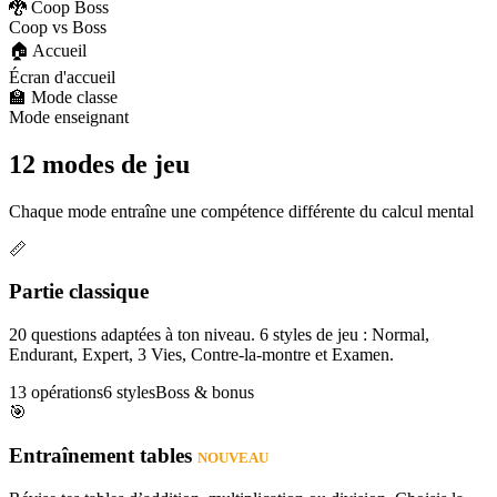
🐉 Coop Boss
Coop vs Boss
🏠 Accueil
Écran d'accueil
🏫 Mode classe
Mode enseignant
12 modes de jeu
Chaque mode entraîne une compétence différente du calcul mental
📏
Partie classique
20 questions adaptées à ton niveau. 6 styles de jeu : Normal,
Endurant, Expert, 3 Vies, Contre-la-montre et Examen.
13 opérations
6 styles
Boss & bonus
🎯
Entraînement tables
NOUVEAU