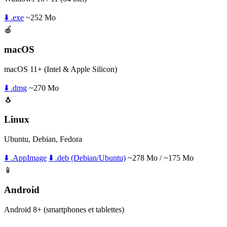
⬇️ .exe
~252 Mo
🍎
macOS
macOS 11+ (Intel & Apple Silicon)
⬇️ .dmg
~270 Mo
🐧
Linux
Ubuntu, Debian, Fedora
⬇️ .AppImage
⬇️ .deb (Debian/Ubuntu)
~278 Mo / ~175 Mo
📱
Android
Android 8+ (smartphones et tablettes)