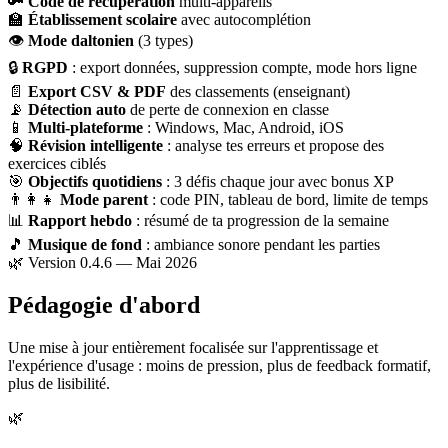
🔑
Code de récupération
multi-appareils
🏫
Établissement scolaire
avec autocomplétion
👁
Mode daltonien
(3 types)
🔒
RGPD
: export données, suppression compte, mode hors ligne
📄
Export CSV & PDF
des classements (enseignant)
📡
Détection auto
de perte de connexion en classe
📱
Multi-plateforme
: Windows, Mac, Android, iOS
🧠
Révision intelligente
: analyse tes erreurs et propose des
exercices ciblés
🎯
Objectifs quotidiens
: 3 défis chaque jour avec bonus XP
👨‍👩‍👧
Mode parent
: code PIN, tableau de bord, limite de temps
📊
Rapport hebdo
: résumé de ta progression de la semaine
🎵
Musique de fond
: ambiance sonore pendant les parties
🌿 Version 0.4.6 — Mai 2026
Pédagogie d'abord
Une mise à jour entièrement focalisée sur l'apprentissage et
l'expérience d'usage : moins de pression, plus de feedback formatif,
plus de lisibilité.
🌿