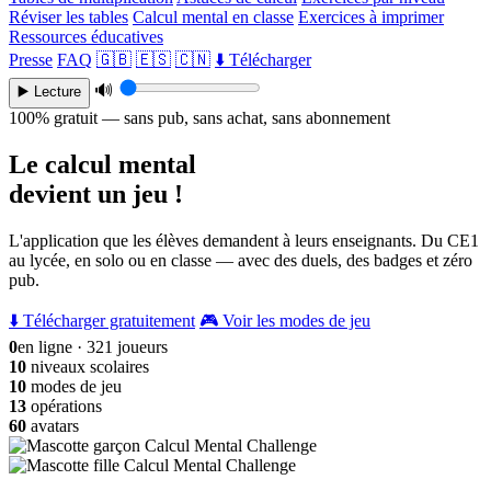
Réviser les tables
Calcul mental en classe
Exercices à imprimer
Ressources éducatives
Presse
FAQ
🇬🇧
🇪🇸
🇨🇳
⬇️ Télécharger
🔊
▶️ Lecture
100% gratuit — sans pub, sans achat, sans abonnement
Le calcul mental
devient un jeu !
L'application que les élèves demandent à leurs enseignants. Du CE1
au lycée, en solo ou en classe — avec des duels, des badges et zéro
pub.
⬇️ Télécharger gratuitement
🎮 Voir les modes de jeu
0
en ligne · 321 joueurs
10
niveaux scolaires
10
modes de jeu
13
opérations
60
avatars