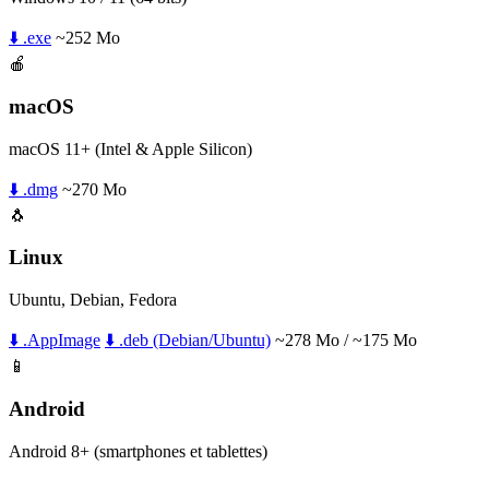
⬇️ .exe
~252 Mo
🍎
macOS
macOS 11+ (Intel & Apple Silicon)
⬇️ .dmg
~270 Mo
🐧
Linux
Ubuntu, Debian, Fedora
⬇️ .AppImage
⬇️ .deb (Debian/Ubuntu)
~278 Mo / ~175 Mo
📱
Android
Android 8+ (smartphones et tablettes)