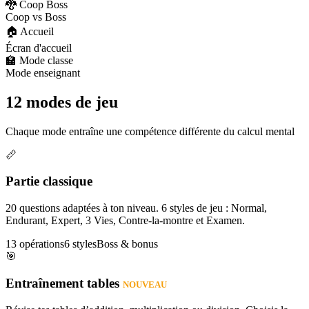
🐉 Coop Boss
Coop vs Boss
🏠 Accueil
Écran d'accueil
🏫 Mode classe
Mode enseignant
12 modes de jeu
Chaque mode entraîne une compétence différente du calcul mental
📏
Partie classique
20 questions adaptées à ton niveau. 6 styles de jeu : Normal,
Endurant, Expert, 3 Vies, Contre-la-montre et Examen.
13 opérations
6 styles
Boss & bonus
🎯
Entraînement tables
NOUVEAU