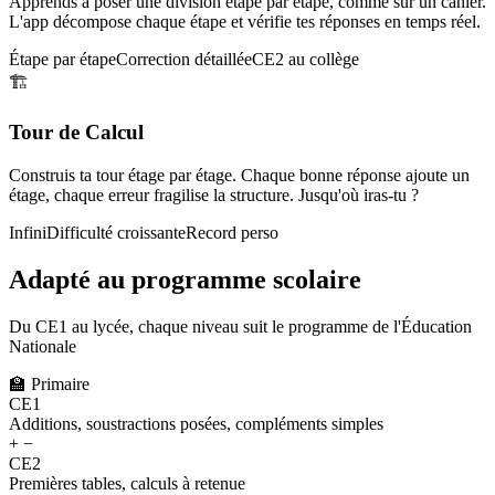
Apprends à poser une division étape par étape, comme sur un cahier.
L'app décompose chaque étape et vérifie tes réponses en temps réel.
Étape par étape
Correction détaillée
CE2 au collège
🏗️
Tour de Calcul
Construis ta tour étage par étage. Chaque bonne réponse ajoute un
étage, chaque erreur fragilise la structure. Jusqu'où iras-tu ?
Infini
Difficulté croissante
Record perso
Adapté au programme scolaire
Du CE1 au lycée, chaque niveau suit le programme de l'Éducation
Nationale
🏫
Primaire
CE1
Additions, soustractions posées, compléments simples
+ −
CE2
Premières tables, calculs à retenue