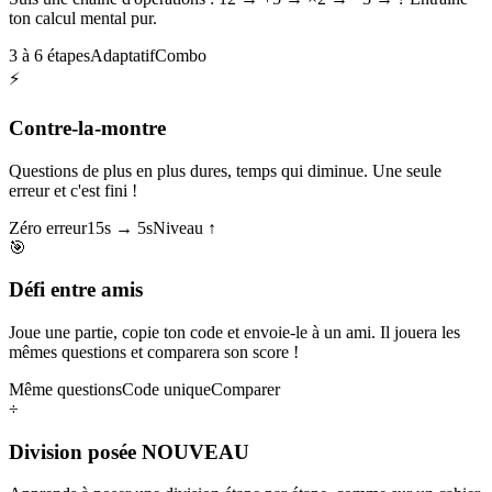
ton calcul mental pur.
3 à 6 étapes
Adaptatif
Combo
⚡
Contre-la-montre
Questions de plus en plus dures, temps qui diminue. Une seule
erreur et c'est fini !
Zéro erreur
15s → 5s
Niveau ↑
🎯
Défi entre amis
Joue une partie, copie ton code et envoie-le à un ami. Il jouera les
mêmes questions et comparera son score !
Même questions
Code unique
Comparer
÷
Division posée
NOUVEAU