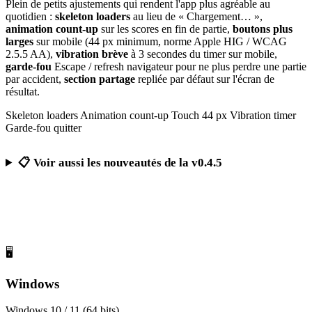
Plein de petits ajustements qui rendent l'app plus agréable au
quotidien :
skeleton loaders
au lieu de « Chargement… »,
animation count-up
sur les scores en fin de partie,
boutons plus
larges
sur mobile (44 px minimum, norme Apple HIG / WCAG
2.5.5 AA),
vibration brève
à 3 secondes du timer sur mobile,
garde-fou
Escape / refresh navigateur pour ne plus perdre une partie
par accident,
section partage
repliée par défaut sur l'écran de
résultat.
Skeleton loaders
Animation count-up
Touch 44 px
Vibration timer
Garde-fou quitter
📋 Voir aussi les nouveautés de la v0.4.5
Télécharger Calcul Mental Challenge
Gratuit, sans publicité, sans compte obligatoire
🖥️
Windows
Windows 10 / 11 (64 bits)