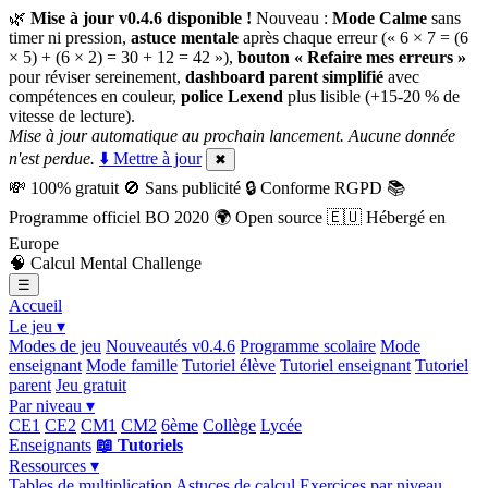
🌿
Mise à jour v0.4.6 disponible !
Nouveau :
Mode Calme
sans
timer ni pression,
astuce mentale
après chaque erreur (« 6 × 7 = (6
× 5) + (6 × 2) = 30 + 12 = 42 »),
bouton « Refaire mes erreurs »
pour réviser sereinement,
dashboard parent simplifié
avec
compétences en couleur,
police Lexend
plus lisible (+15-20 % de
vitesse de lecture).
Mise à jour automatique au prochain lancement. Aucune donnée
n'est perdue.
⬇️ Mettre à jour
✖
💸
100% gratuit
🚫
Sans publicité
🔒
Conforme RGPD
📚
Programme officiel BO 2020
🌍
Open source
🇪🇺
Hébergé en
Europe
🧠
Calcul Mental Challenge
☰
Accueil
Le jeu ▾
Modes de jeu
Nouveautés v0.4.6
Programme scolaire
Mode
enseignant
Mode famille
Tutoriel élève
Tutoriel enseignant
Tutoriel
parent
Jeu gratuit
Par niveau ▾
CE1
CE2
CM1
CM2
6ème
Collège
Lycée
Enseignants
📖 Tutoriels
Ressources ▾
Tables de multiplication
Astuces de calcul
Exercices par niveau