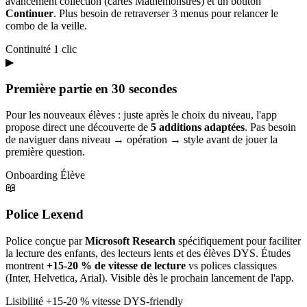
avancement collection (cartes Mathémonstres) et un bouton
Continuer
. Plus besoin de retraverser 3 menus pour relancer le
combo de la veille.
Continuité
1 clic
▶
Première partie en 30 secondes
Pour les nouveaux élèves : juste après le choix du niveau, l'app
propose direct une découverte de
5 additions adaptées
. Pas besoin
de naviguer dans niveau → opération → style avant de jouer la
première question.
Onboarding
Élève
📖
Police Lexend
Police conçue par
Microsoft Research
spécifiquement pour faciliter
la lecture des enfants, des lecteurs lents et des élèves DYS. Études
montrent
+15-20 % de vitesse de lecture
vs polices classiques
(Inter, Helvetica, Arial). Visible dès le prochain lancement de l'app.
Lisibilité
+15-20 % vitesse
DYS-friendly