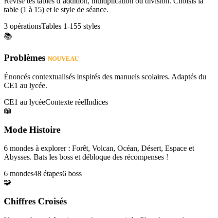
Révise tes tables d’addition, multiplication ou division. Choisis la
table (1 à 15) et le style de séance.
3 opérations
Tables 1-15
5 styles
📚
Problèmes
NOUVEAU
Énoncés contextualisés inspirés des manuels scolaires. Adaptés du
CE1 au lycée.
CE1 au lycée
Contexte réel
Indices
📖
Mode Histoire
6 mondes à explorer : Forêt, Volcan, Océan, Désert, Espace et
Abysses. Bats les boss et débloque des récompenses !
6 mondes
48 étapes
6 boss
🧩
Chiffres Croisés