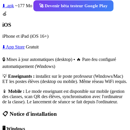
⬇️ .apk
~177 Mo
🚀 Devenir bêta testeur Google Play
🍏
iOS
iPhone et iPad (iOS 16+)
⬇️ App Store
Gratuit
🔒 Mises à jour automatiques (desktop) • 🔥 Pare-feu configuré
automatiquement (Windows)
💡
Enseignants :
installez sur le poste professeur (Windows/Mac)
ET les postes élèves (desktop ou mobile). Même réseau WiFi requis.
📱
Mobile :
Le mode enseignant est disponible sur mobile (gestion
des classes, scan QR des élèves, synchronisation avec l'ordinateur
de la classe). Le lancement de séance se fait depuis l'ordinateur.
📋 Notice d'installation
🖥️ Windows