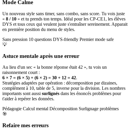
Mode Calme
Un nouveau style sans timer, sans combo, sans score. Tu vois juste
«
8 / 10
» et tu prends ton temps. Idéal pour les CP-CE1, les élèves
DYS et tous ceux qui veulent juste s'entraîner sereinement. Apparait
en première position du menu de styles.
Sans pression
10 questions
DYS-friendly
Premier mode safe
💡
Astuce mentale après une erreur
Au lieu d'un sec « la bonne réponse était 42 », tu vois un
raisonnement court :
6 × 7 = (6 × 5) + (6 × 2) = 30 + 12 = 42
.
Stratégies adaptées par opération : décomposition par dizaines,
complément à 10, table de 5, inverse pour la division. Les nombres
importants sont aussi
surlignés
dans les énoncés problèmes pour
t'aider à repérer les données.
Pédagogie
Calcul mental
Décomposition
Surlignage problèmes
🎯
Refaire mes erreurs