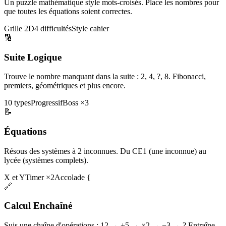
Un puzzle mathématique style mots-croisés. Place les nombres pour
que toutes les équations soient correctes.
Grille 2D
4 difficultés
Style cahier
🔢
Suite Logique
Trouve le nombre manquant dans la suite : 2, 4, ?, 8. Fibonacci,
premiers, géométriques et plus encore.
10 types
Progressif
Boss ×3
📝
Équations
Résous des systèmes à 2 inconnues. Du CE1 (une inconnue) au
lycée (systèmes complets).
X et Y
Timer ×2
Accolade {
🔗
Calcul Enchaîné
Suis une chaîne d'opérations : 12 → +5 → ×2 → −3 → ? Entraîne