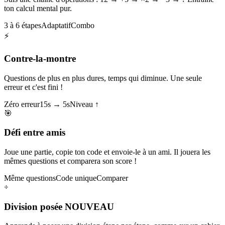
ton calcul mental pur.
3 à 6 étapes
Adaptatif
Combo
⚡
Contre-la-montre
Questions de plus en plus dures, temps qui diminue. Une seule
erreur et c'est fini !
Zéro erreur
15s → 5s
Niveau ↑
🎯
Défi entre amis
Joue une partie, copie ton code et envoie-le à un ami. Il jouera les
mêmes questions et comparera son score !
Même questions
Code unique
Comparer
÷
Division posée
NOUVEAU