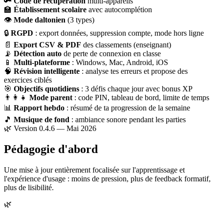
🔑
Code de récupération
multi-appareils
🏫
Établissement scolaire
avec autocomplétion
👁
Mode daltonien
(3 types)
🔒
RGPD
: export données, suppression compte, mode hors ligne
📄
Export CSV & PDF
des classements (enseignant)
📡
Détection auto
de perte de connexion en classe
📱
Multi-plateforme
: Windows, Mac, Android, iOS
🧠
Révision intelligente
: analyse tes erreurs et propose des
exercices ciblés
🎯
Objectifs quotidiens
: 3 défis chaque jour avec bonus XP
👨‍👩‍👧
Mode parent
: code PIN, tableau de bord, limite de temps
📊
Rapport hebdo
: résumé de ta progression de la semaine
🎵
Musique de fond
: ambiance sonore pendant les parties
🌿 Version 0.4.6 — Mai 2026
Pédagogie d'abord
Une mise à jour entièrement focalisée sur l'apprentissage et
l'expérience d'usage : moins de pression, plus de feedback formatif,
plus de lisibilité.
🌿