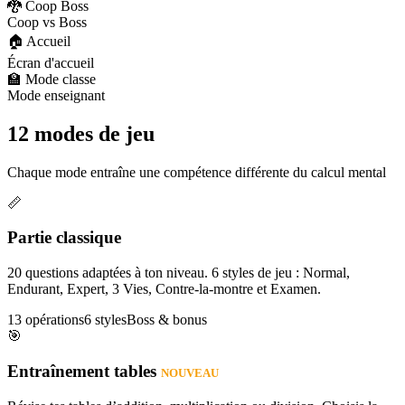
🐉 Coop Boss
Coop vs Boss
🏠 Accueil
Écran d'accueil
🏫 Mode classe
Mode enseignant
12 modes de jeu
Chaque mode entraîne une compétence différente du calcul mental
📏
Partie classique
20 questions adaptées à ton niveau. 6 styles de jeu : Normal,
Endurant, Expert, 3 Vies, Contre-la-montre et Examen.
13 opérations
6 styles
Boss & bonus
🎯
Entraînement tables
NOUVEAU