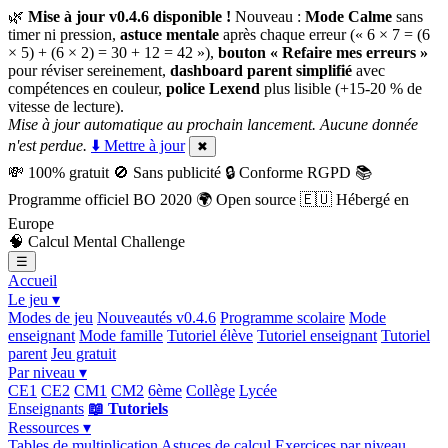
🌿
Mise à jour v0.4.6 disponible !
Nouveau :
Mode Calme
sans
timer ni pression,
astuce mentale
après chaque erreur (« 6 × 7 = (6
× 5) + (6 × 2) = 30 + 12 = 42 »),
bouton « Refaire mes erreurs »
pour réviser sereinement,
dashboard parent simplifié
avec
compétences en couleur,
police Lexend
plus lisible (+15-20 % de
vitesse de lecture).
Mise à jour automatique au prochain lancement. Aucune donnée
n'est perdue.
⬇️ Mettre à jour
✖
💸
100% gratuit
🚫
Sans publicité
🔒
Conforme RGPD
📚
Programme officiel BO 2020
🌍
Open source
🇪🇺
Hébergé en
Europe
🧠
Calcul Mental Challenge
☰
Accueil
Le jeu ▾
Modes de jeu
Nouveautés v0.4.6
Programme scolaire
Mode
enseignant
Mode famille
Tutoriel élève
Tutoriel enseignant
Tutoriel
parent
Jeu gratuit
Par niveau ▾
CE1
CE2
CM1
CM2
6ème
Collège
Lycée
Enseignants
📖 Tutoriels
Ressources ▾
Tables de multiplication
Astuces de calcul
Exercices par niveau