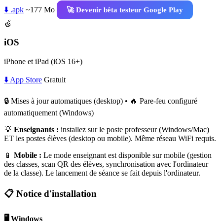
⬇️ .apk
~177 Mo
🚀 Devenir bêta testeur Google Play
🍏
iOS
iPhone et iPad (iOS 16+)
⬇️ App Store
Gratuit
🔒 Mises à jour automatiques (desktop) • 🔥 Pare-feu configuré
automatiquement (Windows)
💡
Enseignants :
installez sur le poste professeur (Windows/Mac)
ET les postes élèves (desktop ou mobile). Même réseau WiFi requis.
📱
Mobile :
Le mode enseignant est disponible sur mobile (gestion
des classes, scan QR des élèves, synchronisation avec l'ordinateur
de la classe). Le lancement de séance se fait depuis l'ordinateur.
📋 Notice d'installation
🖥️ Windows