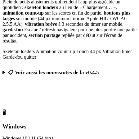
Plein de petits ajustements qui rendent l'app plus agréable au
quotidien :
skeleton loaders
au lieu de « Chargement… »,
animation count-up
sur les scores en fin de partie,
boutons plus
larges
sur mobile (44 px minimum, norme Apple HIG / WCAG
2.5.5 AA),
vibration brève
à 3 secondes du timer sur mobile,
garde-fou
Escape / refresh navigateur pour ne plus perdre une partie
par accident,
section partage
repliée par défaut sur l'écran de
résultat.
Skeleton loaders
Animation count-up
Touch 44 px
Vibration timer
Garde-fou quitter
📋 Voir aussi les nouveautés de la v0.4.5
Télécharger Calcul Mental Challenge
Gratuit, sans publicité, sans compte obligatoire
🖥️
Windows
Windows 10 / 11 (64 bits)