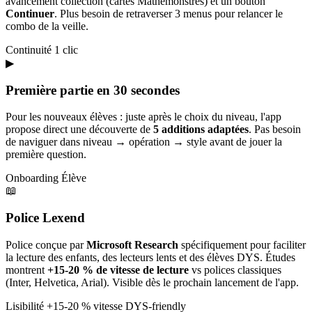
avancement collection (cartes Mathémonstres) et un bouton
Continuer
. Plus besoin de retraverser 3 menus pour relancer le
combo de la veille.
Continuité
1 clic
▶
Première partie en 30 secondes
Pour les nouveaux élèves : juste après le choix du niveau, l'app
propose direct une découverte de
5 additions adaptées
. Pas besoin
de naviguer dans niveau → opération → style avant de jouer la
première question.
Onboarding
Élève
📖
Police Lexend
Police conçue par
Microsoft Research
spécifiquement pour faciliter
la lecture des enfants, des lecteurs lents et des élèves DYS. Études
montrent
+15-20 % de vitesse de lecture
vs polices classiques
(Inter, Helvetica, Arial). Visible dès le prochain lancement de l'app.
Lisibilité
+15-20 % vitesse
DYS-friendly