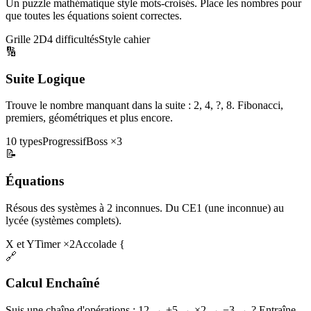
Un puzzle mathématique style mots-croisés. Place les nombres pour
que toutes les équations soient correctes.
Grille 2D
4 difficultés
Style cahier
🔢
Suite Logique
Trouve le nombre manquant dans la suite : 2, 4, ?, 8. Fibonacci,
premiers, géométriques et plus encore.
10 types
Progressif
Boss ×3
📝
Équations
Résous des systèmes à 2 inconnues. Du CE1 (une inconnue) au
lycée (systèmes complets).
X et Y
Timer ×2
Accolade {
🔗
Calcul Enchaîné
Suis une chaîne d'opérations : 12 → +5 → ×2 → −3 → ? Entraîne