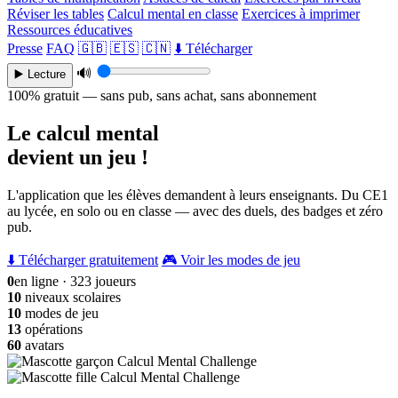
Réviser les tables
Calcul mental en classe
Exercices à imprimer
Ressources éducatives
Presse
FAQ
🇬🇧
🇪🇸
🇨🇳
⬇️ Télécharger
🔊
▶️ Lecture
100% gratuit — sans pub, sans achat, sans abonnement
Le calcul mental
devient un jeu !
L'application que les élèves demandent à leurs enseignants. Du CE1
au lycée, en solo ou en classe — avec des duels, des badges et zéro
pub.
⬇️ Télécharger gratuitement
🎮 Voir les modes de jeu
0
en ligne · 323 joueurs
10
niveaux scolaires
10
modes de jeu
13
opérations
60
avatars