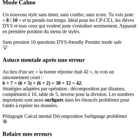
Mode Calme
Un nouveau style sans timer, sans combo, sans score. Tu vois juste
«
8 / 10
» et tu prends ton temps. Idéal pour les CP-CE1, les élèves
DYS et tous ceux qui veulent juste s'entraîner sereinement. Apparait
en première position du menu de styles.
Sans pression
10 questions
DYS-friendly
Premier mode safe
💡
Astuce mentale après une erreur
Au lieu d'un sec « la bonne réponse était 42 », tu vois un
raisonnement court :
6 × 7 = (6 × 5) + (6 × 2) = 30 + 12 = 42
.
Stratégies adaptées par opération : décomposition par dizaines,
complément à 10, table de 5, inverse pour la division. Les nombres
importants sont aussi
surlignés
dans les énoncés problèmes pour
t'aider à repérer les données.
Pédagogie
Calcul mental
Décomposition
Surlignage problèmes
🎯
Refaire mes erreurs