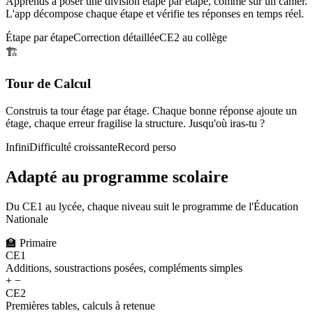
Apprends à poser une division étape par étape, comme sur un cahier.
L'app décompose chaque étape et vérifie tes réponses en temps réel.
Étape par étape
Correction détaillée
CE2 au collège
🏗️
Tour de Calcul
Construis ta tour étage par étage. Chaque bonne réponse ajoute un
étage, chaque erreur fragilise la structure. Jusqu'où iras-tu ?
Infini
Difficulté croissante
Record perso
Adapté au programme scolaire
Du CE1 au lycée, chaque niveau suit le programme de l'Éducation
Nationale
🏫
Primaire
CE1
Additions, soustractions posées, compléments simples
+ −
CE2
Premières tables, calculs à retenue