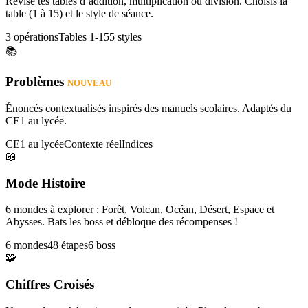
Révise tes tables d’addition, multiplication ou division. Choisis la
table (1 à 15) et le style de séance.
3 opérations
Tables 1-15
5 styles
📚
Problèmes
NOUVEAU
Énoncés contextualisés inspirés des manuels scolaires. Adaptés du
CE1 au lycée.
CE1 au lycée
Contexte réel
Indices
📖
Mode Histoire
6 mondes à explorer : Forêt, Volcan, Océan, Désert, Espace et
Abysses. Bats les boss et débloque des récompenses !
6 mondes
48 étapes
6 boss
🧩
Chiffres Croisés