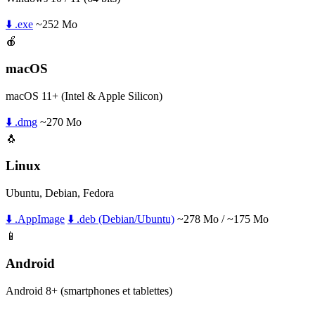
⬇️ .exe
~252 Mo
🍎
macOS
macOS 11+ (Intel & Apple Silicon)
⬇️ .dmg
~270 Mo
🐧
Linux
Ubuntu, Debian, Fedora
⬇️ .AppImage
⬇️ .deb (Debian/Ubuntu)
~278 Mo / ~175 Mo
📱
Android
Android 8+ (smartphones et tablettes)