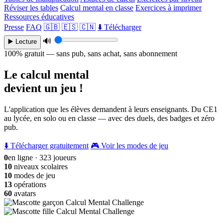
Réviser les tables
Calcul mental en classe
Exercices à imprimer
Ressources éducatives
Presse
FAQ
🇬🇧
🇪🇸
🇨🇳
⬇️ Télécharger
🔊
▶️ Lecture
100% gratuit — sans pub, sans achat, sans abonnement
Le calcul mental
devient un jeu !
L'application que les élèves demandent à leurs enseignants. Du CE1
au lycée, en solo ou en classe — avec des duels, des badges et zéro
pub.
⬇️ Télécharger gratuitement
🎮 Voir les modes de jeu
0
en ligne · 323 joueurs
10
niveaux scolaires
10
modes de jeu
13
opérations
60
avatars