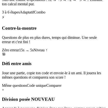
ton calcul mental pur.
3 à 6 étapes
Adaptatif
Combo
⚡
Contre-la-montre
Questions de plus en plus dures, temps qui diminue. Une seule
erreur et c'est fini !
Zéro erreur
15s → 5s
Niveau ↑
🎯
Défi entre amis
Joue une partie, copie ton code et envoie-le à un ami. Il jouera les
mêmes questions et comparera son score !
Même questions
Code unique
Comparer
÷
Division posée
NOUVEAU