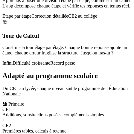
Apprends à poser une division étape par étape, comme sur un cahier.
L'app décompose chaque étape et vérifie tes réponses en temps réel.
Étape par étape
Correction détaillée
CE2 au collège
🏗️
Tour de Calcul
Construis ta tour étage par étage. Chaque bonne réponse ajoute un
étage, chaque erreur fragilise la structure. Jusqu'où iras-tu ?
Infini
Difficulté croissante
Record perso
Adapté au programme scolaire
Du CE1 au lycée, chaque niveau suit le programme de l'Éducation
Nationale
🏫
Primaire
CE1
Additions, soustractions posées, compléments simples
+ −
CE2
Premières tables, calculs à retenue