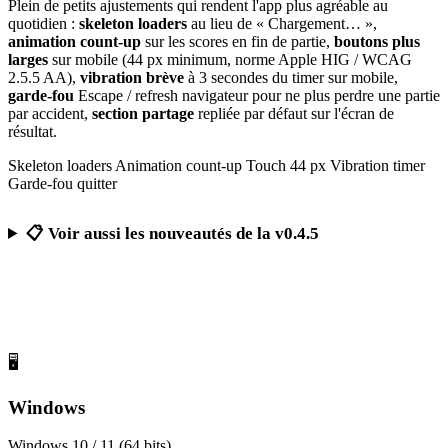
Plein de petits ajustements qui rendent l'app plus agréable au
quotidien :
skeleton loaders
au lieu de « Chargement… »,
animation count-up
sur les scores en fin de partie,
boutons plus
larges
sur mobile (44 px minimum, norme Apple HIG / WCAG
2.5.5 AA),
vibration brève
à 3 secondes du timer sur mobile,
garde-fou
Escape / refresh navigateur pour ne plus perdre une partie
par accident,
section partage
repliée par défaut sur l'écran de
résultat.
Skeleton loaders
Animation count-up
Touch 44 px
Vibration timer
Garde-fou quitter
📋 Voir aussi les nouveautés de la v0.4.5
Télécharger Calcul Mental Challenge
Gratuit, sans publicité, sans compte obligatoire
🖥️
Windows
Windows 10 / 11 (64 bits)