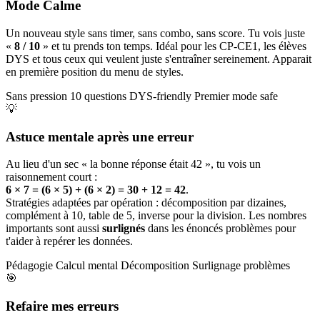
Mode Calme
Un nouveau style sans timer, sans combo, sans score. Tu vois juste
«
8 / 10
» et tu prends ton temps. Idéal pour les CP-CE1, les élèves
DYS et tous ceux qui veulent juste s'entraîner sereinement. Apparait
en première position du menu de styles.
Sans pression
10 questions
DYS-friendly
Premier mode safe
💡
Astuce mentale après une erreur
Au lieu d'un sec « la bonne réponse était 42 », tu vois un
raisonnement court :
6 × 7 = (6 × 5) + (6 × 2) = 30 + 12 = 42
.
Stratégies adaptées par opération : décomposition par dizaines,
complément à 10, table de 5, inverse pour la division. Les nombres
importants sont aussi
surlignés
dans les énoncés problèmes pour
t'aider à repérer les données.
Pédagogie
Calcul mental
Décomposition
Surlignage problèmes
🎯
Refaire mes erreurs