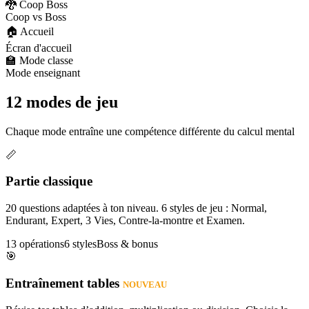
🐉 Coop Boss
Coop vs Boss
🏠 Accueil
Écran d'accueil
🏫 Mode classe
Mode enseignant
12 modes de jeu
Chaque mode entraîne une compétence différente du calcul mental
📏
Partie classique
20 questions adaptées à ton niveau. 6 styles de jeu : Normal,
Endurant, Expert, 3 Vies, Contre-la-montre et Examen.
13 opérations
6 styles
Boss & bonus
🎯
Entraînement tables
NOUVEAU