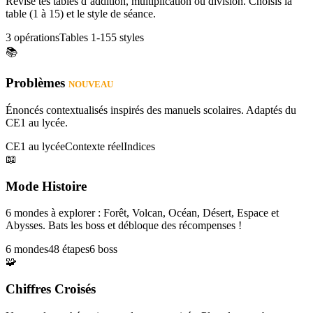
Révise tes tables d’addition, multiplication ou division. Choisis la
table (1 à 15) et le style de séance.
3 opérations
Tables 1-15
5 styles
📚
Problèmes
NOUVEAU
Énoncés contextualisés inspirés des manuels scolaires. Adaptés du
CE1 au lycée.
CE1 au lycée
Contexte réel
Indices
📖
Mode Histoire
6 mondes à explorer : Forêt, Volcan, Océan, Désert, Espace et
Abysses. Bats les boss et débloque des récompenses !
6 mondes
48 étapes
6 boss
🧩
Chiffres Croisés