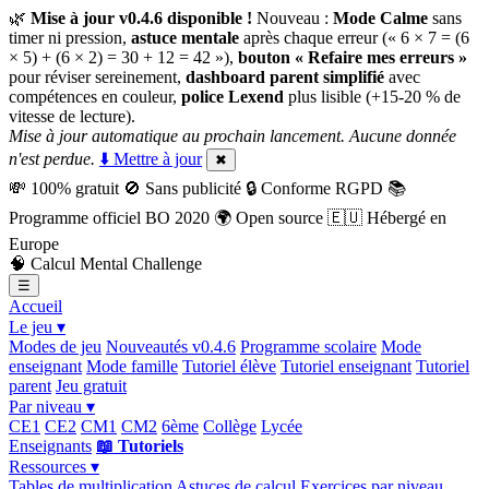
🌿
Mise à jour v0.4.6 disponible !
Nouveau :
Mode Calme
sans
timer ni pression,
astuce mentale
après chaque erreur (« 6 × 7 = (6
× 5) + (6 × 2) = 30 + 12 = 42 »),
bouton « Refaire mes erreurs »
pour réviser sereinement,
dashboard parent simplifié
avec
compétences en couleur,
police Lexend
plus lisible (+15-20 % de
vitesse de lecture).
Mise à jour automatique au prochain lancement. Aucune donnée
n'est perdue.
⬇️ Mettre à jour
✖
💸
100% gratuit
🚫
Sans publicité
🔒
Conforme RGPD
📚
Programme officiel BO 2020
🌍
Open source
🇪🇺
Hébergé en
Europe
🧠
Calcul Mental Challenge
☰
Accueil
Le jeu ▾
Modes de jeu
Nouveautés v0.4.6
Programme scolaire
Mode
enseignant
Mode famille
Tutoriel élève
Tutoriel enseignant
Tutoriel
parent
Jeu gratuit
Par niveau ▾
CE1
CE2
CM1
CM2
6ème
Collège
Lycée
Enseignants
📖 Tutoriels
Ressources ▾
Tables de multiplication
Astuces de calcul
Exercices par niveau