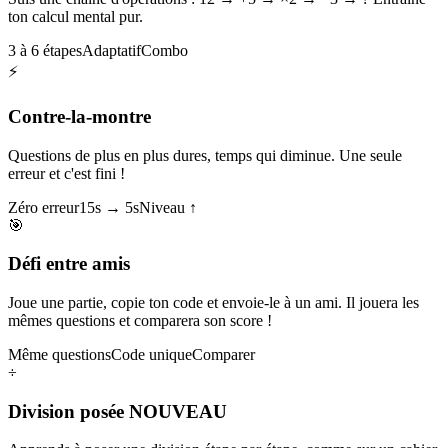
ton calcul mental pur.
3 à 6 étapes
Adaptatif
Combo
⚡
Contre-la-montre
Questions de plus en plus dures, temps qui diminue. Une seule
erreur et c'est fini !
Zéro erreur
15s → 5s
Niveau ↑
🎯
Défi entre amis
Joue une partie, copie ton code et envoie-le à un ami. Il jouera les
mêmes questions et comparera son score !
Même questions
Code unique
Comparer
÷
Division posée
NOUVEAU