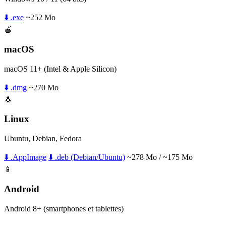
⬇️ .exe
~252 Mo
🍎
macOS
macOS 11+ (Intel & Apple Silicon)
⬇️ .dmg
~270 Mo
🐧
Linux
Ubuntu, Debian, Fedora
⬇️ .AppImage
⬇️ .deb (Debian/Ubuntu)
~278 Mo / ~175 Mo
📱
Android
Android 8+ (smartphones et tablettes)