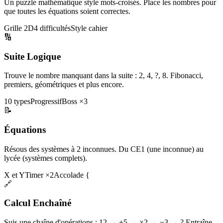
Un puzzle mathématique style mots-croisés. Place les nombres pour
que toutes les équations soient correctes.
Grille 2D
4 difficultés
Style cahier
🔢
Suite Logique
Trouve le nombre manquant dans la suite : 2, 4, ?, 8. Fibonacci,
premiers, géométriques et plus encore.
10 types
Progressif
Boss ×3
📝
Équations
Résous des systèmes à 2 inconnues. Du CE1 (une inconnue) au
lycée (systèmes complets).
X et Y
Timer ×2
Accolade {
🔗
Calcul Enchaîné
Suis une chaîne d'opérations : 12 → +5 → ×2 → −3 → ? Entraîne