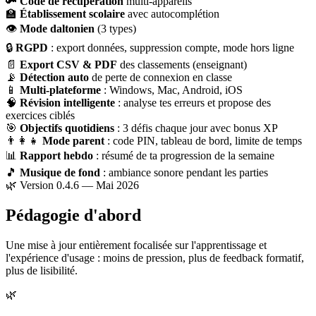
🔑
Code de récupération
multi-appareils
🏫
Établissement scolaire
avec autocomplétion
👁
Mode daltonien
(3 types)
🔒
RGPD
: export données, suppression compte, mode hors ligne
📄
Export CSV & PDF
des classements (enseignant)
📡
Détection auto
de perte de connexion en classe
📱
Multi-plateforme
: Windows, Mac, Android, iOS
🧠
Révision intelligente
: analyse tes erreurs et propose des
exercices ciblés
🎯
Objectifs quotidiens
: 3 défis chaque jour avec bonus XP
👨‍👩‍👧
Mode parent
: code PIN, tableau de bord, limite de temps
📊
Rapport hebdo
: résumé de ta progression de la semaine
🎵
Musique de fond
: ambiance sonore pendant les parties
🌿 Version 0.4.6 — Mai 2026
Pédagogie d'abord
Une mise à jour entièrement focalisée sur l'apprentissage et
l'expérience d'usage : moins de pression, plus de feedback formatif,
plus de lisibilité.
🌿