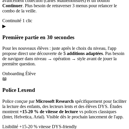
avancement collection (cartes Mathémonstres) et un bouton
Continuer
. Plus besoin de retraverser 3 menus pour relancer le
combo de la veille.
Continuité
1 clic
▶
Première partie en 30 secondes
Pour les nouveaux élèves : juste après le choix du niveau, l'app
propose direct une découverte de
5 additions adaptées
. Pas besoin
de naviguer dans niveau → opération → style avant de jouer la
première question.
Onboarding
Élève
📖
Police Lexend
Police conçue par
Microsoft Research
spécifiquement pour faciliter
la lecture des enfants, des lecteurs lents et des élèves DYS. Études
montrent
+15-20 % de vitesse de lecture
vs polices classiques
(Inter, Helvetica, Arial). Visible dès le prochain lancement de l'app.
Lisibilité
+15-20 % vitesse
DYS-friendly