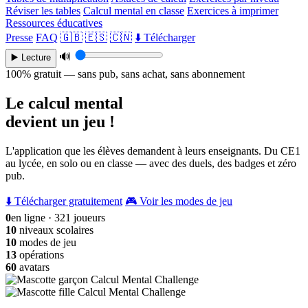
Réviser les tables
Calcul mental en classe
Exercices à imprimer
Ressources éducatives
Presse
FAQ
🇬🇧
🇪🇸
🇨🇳
⬇️ Télécharger
🔊
▶️ Lecture
100% gratuit — sans pub, sans achat, sans abonnement
Le calcul mental
devient un jeu !
L'application que les élèves demandent à leurs enseignants. Du CE1
au lycée, en solo ou en classe — avec des duels, des badges et zéro
pub.
⬇️ Télécharger gratuitement
🎮 Voir les modes de jeu
0
en ligne · 321 joueurs
10
niveaux scolaires
10
modes de jeu
13
opérations
60
avatars