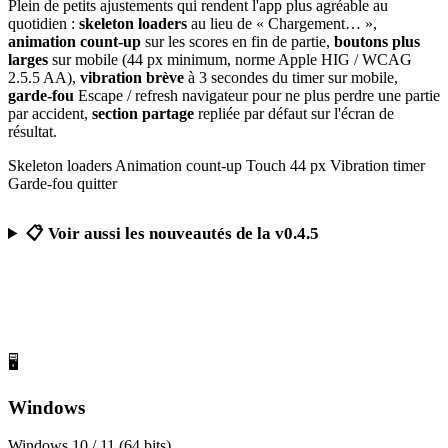
Plein de petits ajustements qui rendent l'app plus agréable au
quotidien :
skeleton loaders
au lieu de « Chargement… »,
animation count-up
sur les scores en fin de partie,
boutons plus
larges
sur mobile (44 px minimum, norme Apple HIG / WCAG
2.5.5 AA),
vibration brève
à 3 secondes du timer sur mobile,
garde-fou
Escape / refresh navigateur pour ne plus perdre une partie
par accident,
section partage
repliée par défaut sur l'écran de
résultat.
Skeleton loaders
Animation count-up
Touch 44 px
Vibration timer
Garde-fou quitter
📋 Voir aussi les nouveautés de la v0.4.5
Télécharger Calcul Mental Challenge
Gratuit, sans publicité, sans compte obligatoire
🖥️
Windows
Windows 10 / 11 (64 bits)