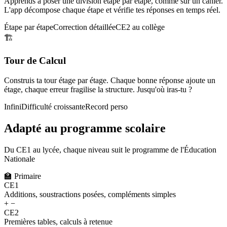
Apprends à poser une division étape par étape, comme sur un cahier.
L'app décompose chaque étape et vérifie tes réponses en temps réel.
Étape par étape
Correction détaillée
CE2 au collège
🏗️
Tour de Calcul
Construis ta tour étage par étage. Chaque bonne réponse ajoute un
étage, chaque erreur fragilise la structure. Jusqu'où iras-tu ?
Infini
Difficulté croissante
Record perso
Adapté au programme scolaire
Du CE1 au lycée, chaque niveau suit le programme de l'Éducation
Nationale
🏫
Primaire
CE1
Additions, soustractions posées, compléments simples
+ −
CE2
Premières tables, calculs à retenue