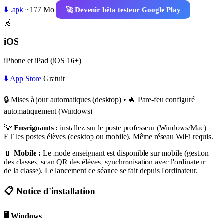
⬇️ .apk
~177 Mo
🚀 Devenir bêta testeur Google Play
🍏
iOS
iPhone et iPad (iOS 16+)
⬇️ App Store
Gratuit
🔒 Mises à jour automatiques (desktop) • 🔥 Pare-feu configuré
automatiquement (Windows)
💡
Enseignants :
installez sur le poste professeur (Windows/Mac)
ET les postes élèves (desktop ou mobile). Même réseau WiFi requis.
📱
Mobile :
Le mode enseignant est disponible sur mobile (gestion
des classes, scan QR des élèves, synchronisation avec l'ordinateur
de la classe). Le lancement de séance se fait depuis l'ordinateur.
📋 Notice d'installation
🖥️ Windows