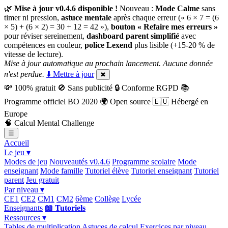
🌿
Mise à jour v0.4.6 disponible !
Nouveau :
Mode Calme
sans
timer ni pression,
astuce mentale
après chaque erreur (« 6 × 7 = (6
× 5) + (6 × 2) = 30 + 12 = 42 »),
bouton « Refaire mes erreurs »
pour réviser sereinement,
dashboard parent simplifié
avec
compétences en couleur,
police Lexend
plus lisible (+15-20 % de
vitesse de lecture).
Mise à jour automatique au prochain lancement. Aucune donnée
n'est perdue.
⬇️ Mettre à jour
✖
💸
100% gratuit
🚫
Sans publicité
🔒
Conforme RGPD
📚
Programme officiel BO 2020
🌍
Open source
🇪🇺
Hébergé en
Europe
🧠
Calcul Mental Challenge
☰
Accueil
Le jeu ▾
Modes de jeu
Nouveautés v0.4.6
Programme scolaire
Mode
enseignant
Mode famille
Tutoriel élève
Tutoriel enseignant
Tutoriel
parent
Jeu gratuit
Par niveau ▾
CE1
CE2
CM1
CM2
6ème
Collège
Lycée
Enseignants
📖 Tutoriels
Ressources ▾
Tables de multiplication
Astuces de calcul
Exercices par niveau