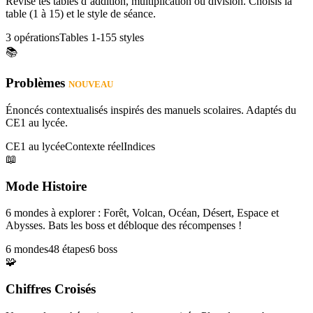
Révise tes tables d’addition, multiplication ou division. Choisis la
table (1 à 15) et le style de séance.
3 opérations
Tables 1-15
5 styles
📚
Problèmes
NOUVEAU
Énoncés contextualisés inspirés des manuels scolaires. Adaptés du
CE1 au lycée.
CE1 au lycée
Contexte réel
Indices
📖
Mode Histoire
6 mondes à explorer : Forêt, Volcan, Océan, Désert, Espace et
Abysses. Bats les boss et débloque des récompenses !
6 mondes
48 étapes
6 boss
🧩
Chiffres Croisés