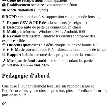
🔑
Code de récupération
multi-appareils
🏫
Établissement scolaire
avec autocomplétion
👁
Mode daltonien
(3 types)
🔒
RGPD
: export données, suppression compte, mode hors ligne
📄
Export CSV & PDF
des classements (enseignant)
📡
Détection auto
de perte de connexion en classe
📱
Multi-plateforme
: Windows, Mac, Android, iOS
🧠
Révision intelligente
: analyse tes erreurs et propose des
exercices ciblés
🎯
Objectifs quotidiens
: 3 défis chaque jour avec bonus XP
👨‍👩‍👧
Mode parent
: code PIN, tableau de bord, limite de temps
📊
Rapport hebdo
: résumé de ta progression de la semaine
🎵
Musique de fond
: ambiance sonore pendant les parties
🌿 Version 0.4.6 — Mai 2026
Pédagogie d'abord
Une mise à jour entièrement focalisée sur l'apprentissage et
l'expérience d'usage : moins de pression, plus de feedback formatif,
plus de lisibilité.
🌿