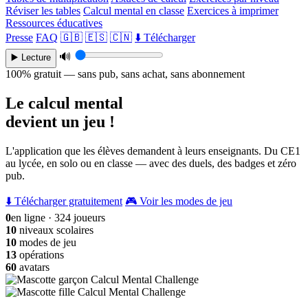
Réviser les tables
Calcul mental en classe
Exercices à imprimer
Ressources éducatives
Presse
FAQ
🇬🇧
🇪🇸
🇨🇳
⬇️ Télécharger
🔊
▶️ Lecture
100% gratuit — sans pub, sans achat, sans abonnement
Le calcul mental
devient un jeu !
L'application que les élèves demandent à leurs enseignants. Du CE1
au lycée, en solo ou en classe — avec des duels, des badges et zéro
pub.
⬇️ Télécharger gratuitement
🎮 Voir les modes de jeu
0
en ligne · 324 joueurs
10
niveaux scolaires
10
modes de jeu
13
opérations
60
avatars