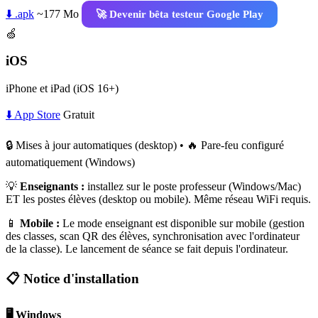
⬇️ .apk
~177 Mo
🚀 Devenir bêta testeur Google Play
🍏
iOS
iPhone et iPad (iOS 16+)
⬇️ App Store
Gratuit
🔒 Mises à jour automatiques (desktop) • 🔥 Pare-feu configuré
automatiquement (Windows)
💡
Enseignants :
installez sur le poste professeur (Windows/Mac)
ET les postes élèves (desktop ou mobile). Même réseau WiFi requis.
📱
Mobile :
Le mode enseignant est disponible sur mobile (gestion
des classes, scan QR des élèves, synchronisation avec l'ordinateur
de la classe). Le lancement de séance se fait depuis l'ordinateur.
📋 Notice d'installation
🖥️ Windows