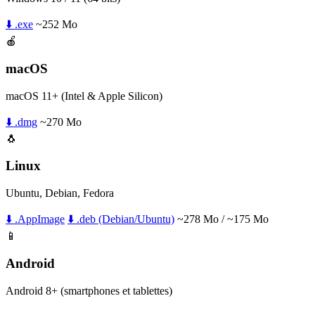
⬇️ .exe
~252 Mo
🍎
macOS
macOS 11+ (Intel & Apple Silicon)
⬇️ .dmg
~270 Mo
🐧
Linux
Ubuntu, Debian, Fedora
⬇️ .AppImage
⬇️ .deb (Debian/Ubuntu)
~278 Mo / ~175 Mo
📱
Android
Android 8+ (smartphones et tablettes)