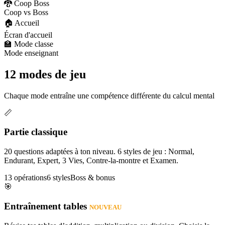
🐉 Coop Boss
Coop vs Boss
🏠 Accueil
Écran d'accueil
🏫 Mode classe
Mode enseignant
12 modes de jeu
Chaque mode entraîne une compétence différente du calcul mental
📏
Partie classique
20 questions adaptées à ton niveau. 6 styles de jeu : Normal,
Endurant, Expert, 3 Vies, Contre-la-montre et Examen.
13 opérations
6 styles
Boss & bonus
🎯
Entraînement tables
NOUVEAU