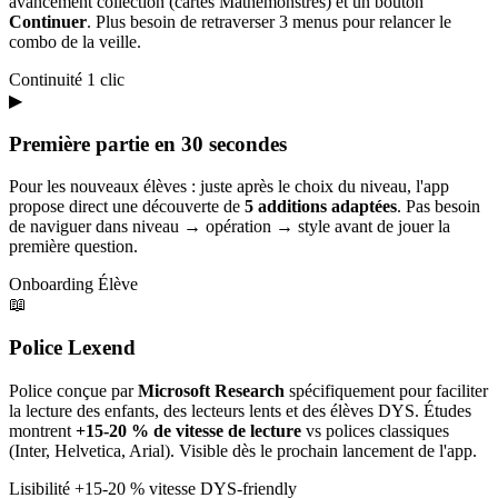
avancement collection (cartes Mathémonstres) et un bouton
Continuer
. Plus besoin de retraverser 3 menus pour relancer le
combo de la veille.
Continuité
1 clic
▶
Première partie en 30 secondes
Pour les nouveaux élèves : juste après le choix du niveau, l'app
propose direct une découverte de
5 additions adaptées
. Pas besoin
de naviguer dans niveau → opération → style avant de jouer la
première question.
Onboarding
Élève
📖
Police Lexend
Police conçue par
Microsoft Research
spécifiquement pour faciliter
la lecture des enfants, des lecteurs lents et des élèves DYS. Études
montrent
+15-20 % de vitesse de lecture
vs polices classiques
(Inter, Helvetica, Arial). Visible dès le prochain lancement de l'app.
Lisibilité
+15-20 % vitesse
DYS-friendly