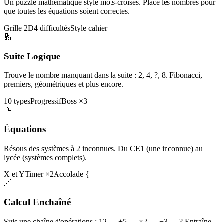
Un puzzle mathématique style mots-croisés. Place les nombres pour
que toutes les équations soient correctes.
Grille 2D
4 difficultés
Style cahier
🔢
Suite Logique
Trouve le nombre manquant dans la suite : 2, 4, ?, 8. Fibonacci,
premiers, géométriques et plus encore.
10 types
Progressif
Boss ×3
📝
Équations
Résous des systèmes à 2 inconnues. Du CE1 (une inconnue) au
lycée (systèmes complets).
X et Y
Timer ×2
Accolade {
🔗
Calcul Enchaîné
Suis une chaîne d'opérations : 12 → +5 → ×2 → −3 → ? Entraîne