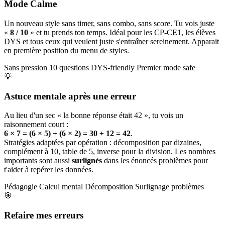
Mode Calme
Un nouveau style sans timer, sans combo, sans score. Tu vois juste
«
8 / 10
» et tu prends ton temps. Idéal pour les CP-CE1, les élèves
DYS et tous ceux qui veulent juste s'entraîner sereinement. Apparait
en première position du menu de styles.
Sans pression
10 questions
DYS-friendly
Premier mode safe
💡
Astuce mentale après une erreur
Au lieu d'un sec « la bonne réponse était 42 », tu vois un
raisonnement court :
6 × 7 = (6 × 5) + (6 × 2) = 30 + 12 = 42
.
Stratégies adaptées par opération : décomposition par dizaines,
complément à 10, table de 5, inverse pour la division. Les nombres
importants sont aussi
surlignés
dans les énoncés problèmes pour
t'aider à repérer les données.
Pédagogie
Calcul mental
Décomposition
Surlignage problèmes
🎯
Refaire mes erreurs