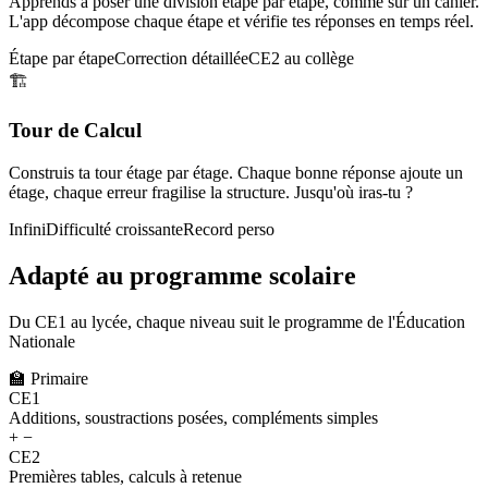
Apprends à poser une division étape par étape, comme sur un cahier.
L'app décompose chaque étape et vérifie tes réponses en temps réel.
Étape par étape
Correction détaillée
CE2 au collège
🏗️
Tour de Calcul
Construis ta tour étage par étage. Chaque bonne réponse ajoute un
étage, chaque erreur fragilise la structure. Jusqu'où iras-tu ?
Infini
Difficulté croissante
Record perso
Adapté au programme scolaire
Du CE1 au lycée, chaque niveau suit le programme de l'Éducation
Nationale
🏫
Primaire
CE1
Additions, soustractions posées, compléments simples
+ −
CE2
Premières tables, calculs à retenue