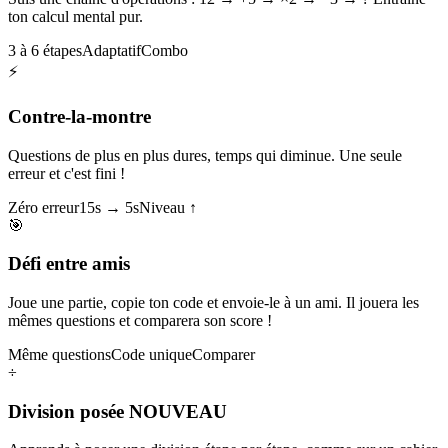
ton calcul mental pur.
3 à 6 étapes
Adaptatif
Combo
⚡
Contre-la-montre
Questions de plus en plus dures, temps qui diminue. Une seule
erreur et c'est fini !
Zéro erreur
15s → 5s
Niveau ↑
🎯
Défi entre amis
Joue une partie, copie ton code et envoie-le à un ami. Il jouera les
mêmes questions et comparera son score !
Même questions
Code unique
Comparer
÷
Division posée
NOUVEAU