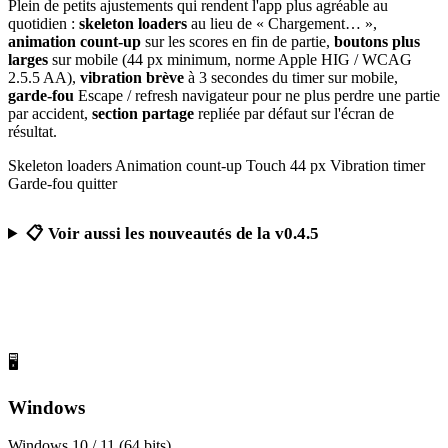
Plein de petits ajustements qui rendent l'app plus agréable au
quotidien :
skeleton loaders
au lieu de « Chargement… »,
animation count-up
sur les scores en fin de partie,
boutons plus
larges
sur mobile (44 px minimum, norme Apple HIG / WCAG
2.5.5 AA),
vibration brève
à 3 secondes du timer sur mobile,
garde-fou
Escape / refresh navigateur pour ne plus perdre une partie
par accident,
section partage
repliée par défaut sur l'écran de
résultat.
Skeleton loaders
Animation count-up
Touch 44 px
Vibration timer
Garde-fou quitter
📋 Voir aussi les nouveautés de la v0.4.5
Télécharger Calcul Mental Challenge
Gratuit, sans publicité, sans compte obligatoire
🖥️
Windows
Windows 10 / 11 (64 bits)