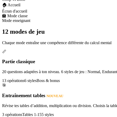
🏠 Accueil
Écran d'accueil
🏫 Mode classe
Mode enseignant
12 modes de jeu
Chaque mode entraîne une compétence différente du calcul mental
📏
Partie classique
20 questions adaptées à ton niveau. 6 styles de jeu : Normal, Enduran
13 opérations
6 styles
Boss & bonus
🎯
Entraînement tables
NOUVEAU
Révise tes tables d’addition, multiplication ou division. Choisis la table
3 opérations
Tables 1-15
5 styles