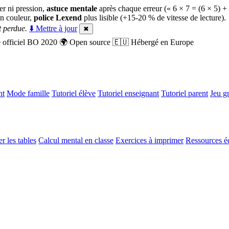
er ni pression,
astuce mentale
après chaque erreur (« 6 × 7 = (6 × 5) +
n couleur,
police Lexend
plus lisible (+15-20 % de vitesse de lecture).
 perdue.
⬇️ Mettre à jour
✖
officiel BO 2020
🌍
Open source
🇪🇺
Hébergé en Europe
nt
Mode famille
Tutoriel élève
Tutoriel enseignant
Tutoriel parent
Jeu gr
r les tables
Calcul mental en classe
Exercices à imprimer
Ressources é