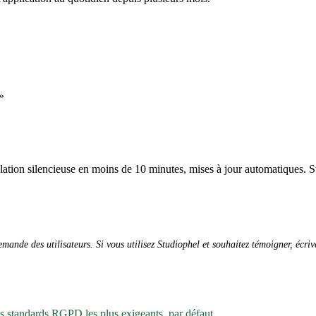
»
allation silencieuse en moins de 10 minutes, mises à jour automatiques. S
ande des utilisateurs. Si vous utilisez Studiophel et souhaitez témoigner, écri
es standards RGPD les plus exigeants, par défaut.