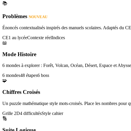
📚
Problèmes
NOUVEAU
Énoncés contextualisés inspirés des manuels scolaires. Adaptés du CE
CE1 au lycée
Contexte réel
Indices
📖
Mode Histoire
6 mondes à explorer : Forêt, Volcan, Océan, Désert, Espace et Abysse
6 mondes
48 étapes
6 boss
🧩
Chiffres Croisés
Un puzzle mathématique style mots-croisés. Place les nombres pour que
Grille 2D
4 difficultés
Style cahier
🔢
Suite Logique