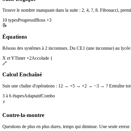
Trouve le nombre manquant dans la suite : 2, 4, ?, 8. Fibonacci, premi
10 types
Progressif
Boss ×3
📝
Équations
Résous des systèmes à 2 inconnues. Du CE1 (une inconnue) au lycée 
X et Y
Timer ×2
Accolade {
🔗
Calcul Enchaîné
Suis une chaîne d'opérations : 12 → +5 → ×2 → −3 → ? Entraîne ton 
3 à 6 étapes
Adaptatif
Combo
⚡
Contre-la-montre
Questions de plus en plus dures, temps qui diminue. Une seule erreur et