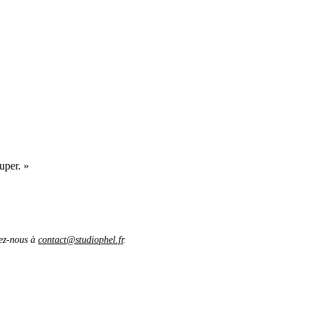
uper. »
vez-nous à
contact@studiophel.fr
.