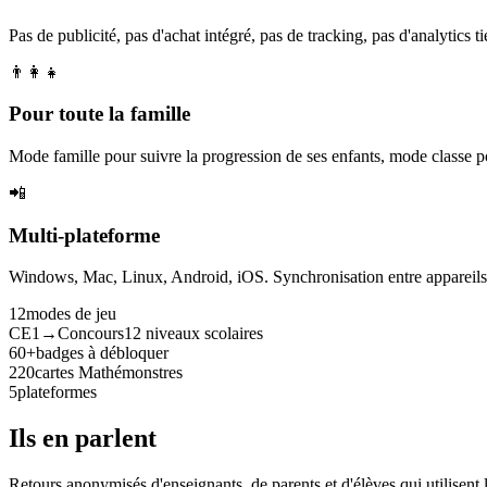
Pas de publicité, pas d'achat intégré, pas de tracking, pas d'analytics tie
👨‍👩‍👧
Pour toute la famille
Mode famille pour suivre la progression de ses enfants, mode classe p
📲
Multi-plateforme
Windows, Mac, Linux, Android, iOS. Synchronisation entre appareils. 
12
modes de jeu
CE1→Concours
12 niveaux scolaires
60+
badges à débloquer
220
cartes Mathémonstres
5
plateformes
Ils en parlent
Retours anonymisés d'enseignants, de parents et d'élèves qui utilisent 