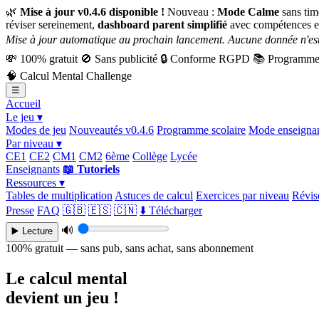
🌿
Mise à jour v0.4.6 disponible !
Nouveau :
Mode Calme
sans tim
réviser sereinement,
dashboard parent simplifié
avec compétences e
Mise à jour automatique au prochain lancement. Aucune donnée n'est
💸
100% gratuit
🚫
Sans publicité
🔒
Conforme RGPD
📚
Programme 
🧠
Calcul Mental Challenge
☰
Accueil
Le jeu ▾
Modes de jeu
Nouveautés v0.4.6
Programme scolaire
Mode enseigna
Par niveau ▾
CE1
CE2
CM1
CM2
6ème
Collège
Lycée
Enseignants
📖 Tutoriels
Ressources ▾
Tables de multiplication
Astuces de calcul
Exercices par niveau
Révise
Presse
FAQ
🇬🇧
🇪🇸
🇨🇳
⬇️ Télécharger
🔊
▶️ Lecture
100% gratuit — sans pub, sans achat, sans abonnement
Le calcul mental
devient un jeu !