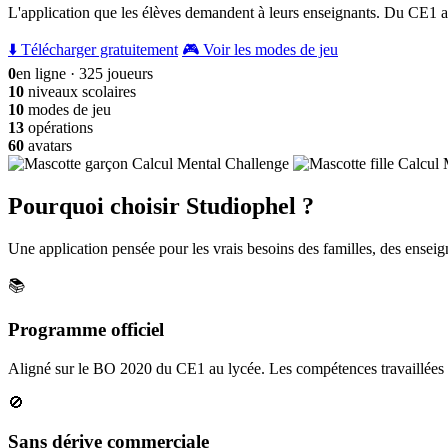
L'application que les élèves demandent à leurs enseignants. Du CE1 a
⬇️ Télécharger gratuitement
🎮 Voir les modes de jeu
0
en ligne · 325 joueurs
10
niveaux scolaires
10
modes de jeu
13
opérations
60
avatars
Pourquoi choisir Studiophel ?
Une application pensée pour les vrais besoins des familles, des enseign
📚
Programme officiel
Aligné sur le BO 2020 du CE1 au lycée. Les compétences travaillées c
🚫
Sans dérive commerciale