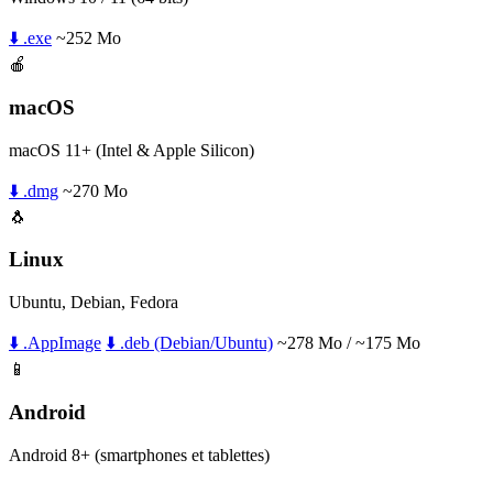
⬇️ .exe
~252 Mo
🍎
macOS
macOS 11+ (Intel & Apple Silicon)
⬇️ .dmg
~270 Mo
🐧
Linux
Ubuntu, Debian, Fedora
⬇️ .AppImage
⬇️ .deb (Debian/Ubuntu)
~278 Mo / ~175 Mo
📱
Android
Android 8+ (smartphones et tablettes)