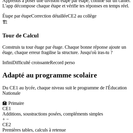
Apprends à poser une division étape par étape, comme sur un cahier.
L'app décompose chaque étape et vérifie tes réponses en temps réel.
Étape par étape
Correction détaillée
CE2 au collège
🏗️
Tour de Calcul
Construis ta tour étage par étage. Chaque bonne réponse ajoute un
étage, chaque erreur fragilise la structure. Jusqu'où iras-tu ?
Infini
Difficulté croissante
Record perso
Adapté au programme scolaire
Du CE1 au lycée, chaque niveau suit le programme de l'Éducation
Nationale
🏫
Primaire
CE1
Additions, soustractions posées, compléments simples
+ −
CE2
Premières tables, calculs à retenue