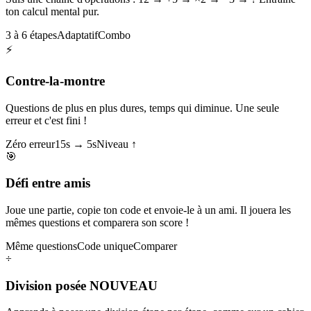
ton calcul mental pur.
3 à 6 étapes
Adaptatif
Combo
⚡
Contre-la-montre
Questions de plus en plus dures, temps qui diminue. Une seule
erreur et c'est fini !
Zéro erreur
15s → 5s
Niveau ↑
🎯
Défi entre amis
Joue une partie, copie ton code et envoie-le à un ami. Il jouera les
mêmes questions et comparera son score !
Même questions
Code unique
Comparer
÷
Division posée
NOUVEAU