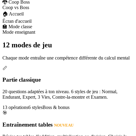
🐉 Coop Boss
Coop vs Boss
🏠 Accueil
Écran d'accueil
🏫 Mode classe
Mode enseignant
12 modes de jeu
Chaque mode entraîne une compétence différente du calcul mental
📏
Partie classique
20 questions adaptées à ton niveau. 6 styles de jeu : Normal,
Endurant, Expert, 3 Vies, Contre-la-montre et Examen.
13 opérations
6 styles
Boss & bonus
🎯
Entraînement tables
NOUVEAU