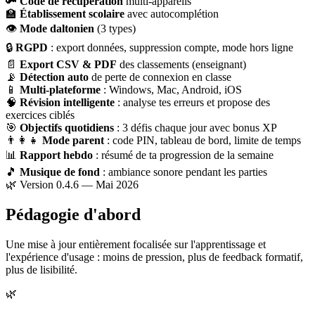
🔑
Code de récupération
multi-appareils
🏫
Établissement scolaire
avec autocomplétion
👁
Mode daltonien
(3 types)
🔒
RGPD
: export données, suppression compte, mode hors ligne
📄
Export CSV & PDF
des classements (enseignant)
📡
Détection auto
de perte de connexion en classe
📱
Multi-plateforme
: Windows, Mac, Android, iOS
🧠
Révision intelligente
: analyse tes erreurs et propose des
exercices ciblés
🎯
Objectifs quotidiens
: 3 défis chaque jour avec bonus XP
👨‍👩‍👧
Mode parent
: code PIN, tableau de bord, limite de temps
📊
Rapport hebdo
: résumé de ta progression de la semaine
🎵
Musique de fond
: ambiance sonore pendant les parties
🌿 Version 0.4.6 — Mai 2026
Pédagogie d'abord
Une mise à jour entièrement focalisée sur l'apprentissage et
l'expérience d'usage : moins de pression, plus de feedback formatif,
plus de lisibilité.
🌿