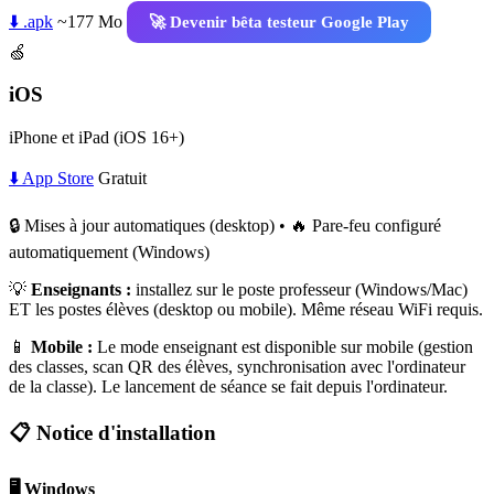
⬇️ .apk
~177 Mo
🚀 Devenir bêta testeur Google Play
🍏
iOS
iPhone et iPad (iOS 16+)
⬇️ App Store
Gratuit
🔒 Mises à jour automatiques (desktop) • 🔥 Pare-feu configuré
automatiquement (Windows)
💡
Enseignants :
installez sur le poste professeur (Windows/Mac)
ET les postes élèves (desktop ou mobile). Même réseau WiFi requis.
📱
Mobile :
Le mode enseignant est disponible sur mobile (gestion
des classes, scan QR des élèves, synchronisation avec l'ordinateur
de la classe). Le lancement de séance se fait depuis l'ordinateur.
📋 Notice d'installation
🖥️ Windows