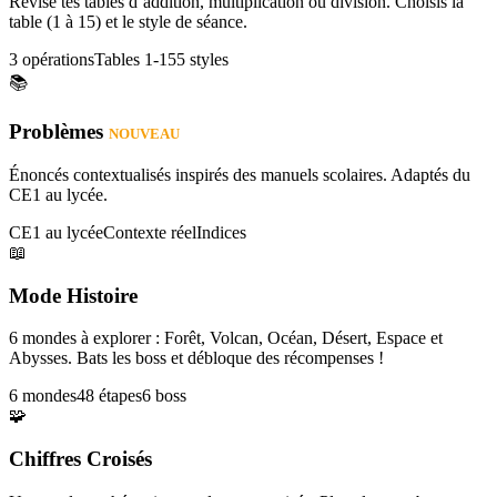
Révise tes tables d’addition, multiplication ou division. Choisis la
table (1 à 15) et le style de séance.
3 opérations
Tables 1-15
5 styles
📚
Problèmes
NOUVEAU
Énoncés contextualisés inspirés des manuels scolaires. Adaptés du
CE1 au lycée.
CE1 au lycée
Contexte réel
Indices
📖
Mode Histoire
6 mondes à explorer : Forêt, Volcan, Océan, Désert, Espace et
Abysses. Bats les boss et débloque des récompenses !
6 mondes
48 étapes
6 boss
🧩
Chiffres Croisés