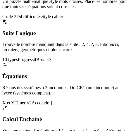
Un puzzle mathématique style mots-croisés. Place les nombres pour
que toutes les équations soient correctes.
Grille 2D
4 difficultés
Style cahier
🔢
Suite Logique
Trouve le nombre manquant dans la suite : 2, 4, ?, 8. Fibonacci,
premiers, géométriques et plus encore.
10 types
Progressif
Boss ×3
📝
Équations
Résous des systèmes à 2 inconnues. Du CE1 (une inconnue) au
lycée (systèmes complets).
X et Y
Timer ×2
Accolade {
🔗
Calcul Enchaîné
Suis une chaîne d'opérations : 12 → +5 → ×2 → −3 → ? Entraîne