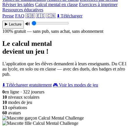
Réviser les tables
Calcul mental en classe
Exercices à imprimer
Ressources éducatives
Presse
FAQ
🇬🇧
🇪🇸
🇨🇳
⬇️ Télécharger
🔊
▶️ Lecture
100% gratuit — sans pub, sans achat, sans abonnement
Le calcul mental
devient un jeu !
L'application que les élèves demandent à leurs enseignants. Du CE1
au lycée, en solo ou en classe — avec des duels, des badges et zéro
pub.
⬇️ Télécharger gratuitement
🎮 Voir les modes de jeu
0
en ligne · 322 joueurs
10
niveaux scolaires
10
modes de jeu
13
opérations
60
avatars