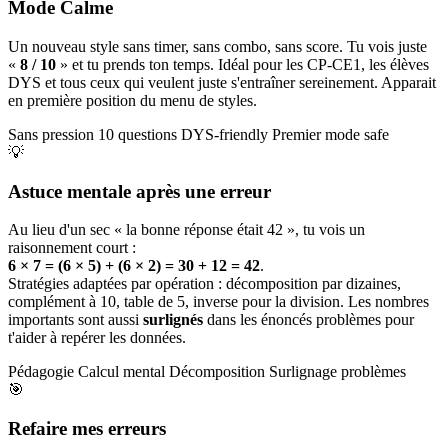
Mode Calme
Un nouveau style sans timer, sans combo, sans score. Tu vois juste
«
8 / 10
» et tu prends ton temps. Idéal pour les CP-CE1, les élèves
DYS et tous ceux qui veulent juste s'entraîner sereinement. Apparait
en première position du menu de styles.
Sans pression
10 questions
DYS-friendly
Premier mode safe
💡
Astuce mentale après une erreur
Au lieu d'un sec « la bonne réponse était 42 », tu vois un
raisonnement court :
6 × 7 = (6 × 5) + (6 × 2) = 30 + 12 = 42
.
Stratégies adaptées par opération : décomposition par dizaines,
complément à 10, table de 5, inverse pour la division. Les nombres
importants sont aussi
surlignés
dans les énoncés problèmes pour
t'aider à repérer les données.
Pédagogie
Calcul mental
Décomposition
Surlignage problèmes
🎯
Refaire mes erreurs