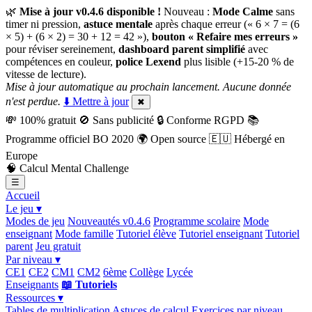
🌿
Mise à jour v0.4.6 disponible !
Nouveau :
Mode Calme
sans
timer ni pression,
astuce mentale
après chaque erreur (« 6 × 7 = (6
× 5) + (6 × 2) = 30 + 12 = 42 »),
bouton « Refaire mes erreurs »
pour réviser sereinement,
dashboard parent simplifié
avec
compétences en couleur,
police Lexend
plus lisible (+15-20 % de
vitesse de lecture).
Mise à jour automatique au prochain lancement. Aucune donnée
n'est perdue.
⬇️ Mettre à jour
✖
💸
100% gratuit
🚫
Sans publicité
🔒
Conforme RGPD
📚
Programme officiel BO 2020
🌍
Open source
🇪🇺
Hébergé en
Europe
🧠
Calcul Mental Challenge
☰
Accueil
Le jeu ▾
Modes de jeu
Nouveautés v0.4.6
Programme scolaire
Mode
enseignant
Mode famille
Tutoriel élève
Tutoriel enseignant
Tutoriel
parent
Jeu gratuit
Par niveau ▾
CE1
CE2
CM1
CM2
6ème
Collège
Lycée
Enseignants
📖 Tutoriels
Ressources ▾
Tables de multiplication
Astuces de calcul
Exercices par niveau