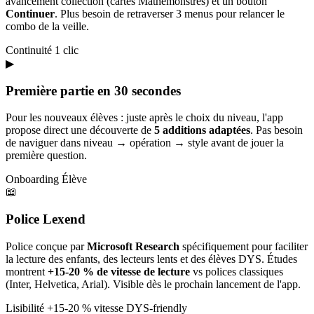
avancement collection (cartes Mathémonstres) et un bouton
Continuer
. Plus besoin de retraverser 3 menus pour relancer le
combo de la veille.
Continuité
1 clic
▶
Première partie en 30 secondes
Pour les nouveaux élèves : juste après le choix du niveau, l'app
propose direct une découverte de
5 additions adaptées
. Pas besoin
de naviguer dans niveau → opération → style avant de jouer la
première question.
Onboarding
Élève
📖
Police Lexend
Police conçue par
Microsoft Research
spécifiquement pour faciliter
la lecture des enfants, des lecteurs lents et des élèves DYS. Études
montrent
+15-20 % de vitesse de lecture
vs polices classiques
(Inter, Helvetica, Arial). Visible dès le prochain lancement de l'app.
Lisibilité
+15-20 % vitesse
DYS-friendly