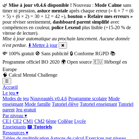
🌿
Mise à jour v0.4.6 disponible !
Nouveau :
Mode Calme
sans
timer ni pression,
astuce mentale
après chaque erreur (« 6 × 7 = (6
× 5) + (6 × 2) = 30 + 12 = 42 »),
bouton « Refaire mes erreurs »
pour réviser sereinement,
dashboard parent simplifié
avec
compétences en couleur,
police Lexend
plus lisible (+15-20 % de
vitesse de lecture).
Mise à jour automatique au prochain lancement. Aucune donnée
n'est perdue.
⬇️ Mettre à jour
✖
💸
100% gratuit
🚫
Sans publicité
🔒
Conforme RGPD
📚
Programme officiel BO 2020
🌍
Open source
🇪🇺
Hébergé en
Europe
🧠
Calcul Mental Challenge
☰
Accueil
Le jeu ▾
Modes de jeu
Nouveautés v0.4.6
Programme scolaire
Mode
enseignant
Mode famille
Tutoriel élève
Tutoriel enseignant
Tutoriel
parent
Jeu gratuit
Par niveau ▾
CE1
CE2
CM1
CM2
6ème
Collège
Lycée
Enseignants
📖 Tutoriels
Ressources ▾
Tables de multiplication
Astuces de calcul
Exercices par niveau