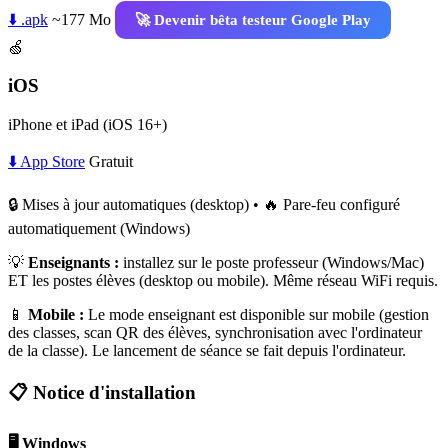
⬇️ .apk
~177 Mo
🚀 Devenir bêta testeur Google Play
🍏
iOS
iPhone et iPad (iOS 16+)
⬇️ App Store
Gratuit
🔒 Mises à jour automatiques (desktop) • 🔥 Pare-feu configuré
automatiquement (Windows)
💡
Enseignants :
installez sur le poste professeur (Windows/Mac)
ET les postes élèves (desktop ou mobile). Même réseau WiFi requis.
📱
Mobile :
Le mode enseignant est disponible sur mobile (gestion
des classes, scan QR des élèves, synchronisation avec l'ordinateur
de la classe). Le lancement de séance se fait depuis l'ordinateur.
📋 Notice d'installation
🖥️ Windows