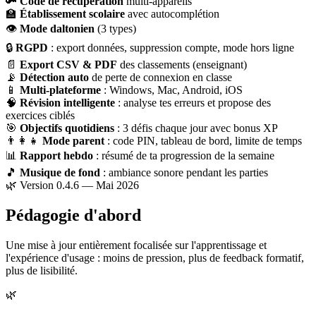
🔑
Code de récupération
multi-appareils
🏫
Établissement scolaire
avec autocomplétion
👁
Mode daltonien
(3 types)
🔒
RGPD
: export données, suppression compte, mode hors ligne
📄
Export CSV & PDF
des classements (enseignant)
📡
Détection auto
de perte de connexion en classe
📱
Multi-plateforme
: Windows, Mac, Android, iOS
🧠
Révision intelligente
: analyse tes erreurs et propose des
exercices ciblés
🎯
Objectifs quotidiens
: 3 défis chaque jour avec bonus XP
👨‍👩‍👧
Mode parent
: code PIN, tableau de bord, limite de temps
📊
Rapport hebdo
: résumé de ta progression de la semaine
🎵
Musique de fond
: ambiance sonore pendant les parties
🌿 Version 0.4.6 — Mai 2026
Pédagogie d'abord
Une mise à jour entièrement focalisée sur l'apprentissage et
l'expérience d'usage : moins de pression, plus de feedback formatif,
plus de lisibilité.
🌿