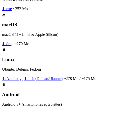
⬇️ .exe
~252 Mo
🍎
macOS
macOS 11+ (Intel & Apple Silicon)
⬇️ .dmg
~270 Mo
🐧
Linux
Ubuntu, Debian, Fedora
⬇️ .AppImage
⬇️ .deb (Debian/Ubuntu)
~278 Mo / ~175 Mo
📱
Android
Android 8+ (smartphones et tablettes)