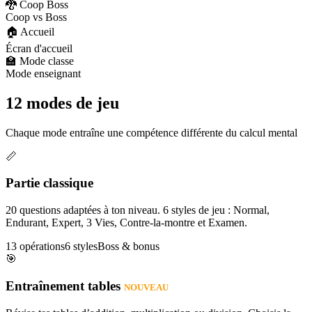
🐉 Coop Boss
Coop vs Boss
🏠 Accueil
Écran d'accueil
🏫 Mode classe
Mode enseignant
12 modes de jeu
Chaque mode entraîne une compétence différente du calcul mental
📏
Partie classique
20 questions adaptées à ton niveau. 6 styles de jeu : Normal,
Endurant, Expert, 3 Vies, Contre-la-montre et Examen.
13 opérations
6 styles
Boss & bonus
🎯
Entraînement tables
NOUVEAU