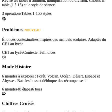
Révise tes tables d’addition, multiplication ou division. Choisis la
table (1 à 15) et le style de séance.
3 opérations
Tables 1-15
5 styles
📚
Problèmes
NOUVEAU
Énoncés contextualisés inspirés des manuels scolaires. Adaptés du
CE1 au lycée.
CE1 au lycée
Contexte réel
Indices
📖
Mode Histoire
6 mondes à explorer : Forêt, Volcan, Océan, Désert, Espace et
Abysses. Bats les boss et débloque des récompenses !
6 mondes
48 étapes
6 boss
🧩
Chiffres Croisés