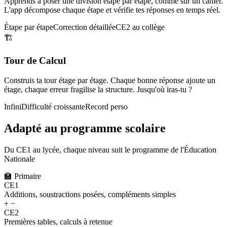
Apprends à poser une division étape par étape, comme sur un cahier.
L'app décompose chaque étape et vérifie tes réponses en temps réel.
Étape par étape
Correction détaillée
CE2 au collège
🏗️
Tour de Calcul
Construis ta tour étage par étage. Chaque bonne réponse ajoute un
étage, chaque erreur fragilise la structure. Jusqu'où iras-tu ?
Infini
Difficulté croissante
Record perso
Adapté au programme scolaire
Du CE1 au lycée, chaque niveau suit le programme de l'Éducation
Nationale
🏫
Primaire
CE1
Additions, soustractions posées, compléments simples
+ −
CE2
Premières tables, calculs à retenue