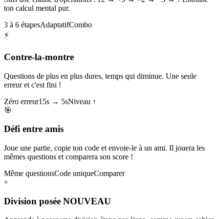
ton calcul mental pur.
3 à 6 étapes
Adaptatif
Combo
⚡
Contre-la-montre
Questions de plus en plus dures, temps qui diminue. Une seule
erreur et c'est fini !
Zéro erreur
15s → 5s
Niveau ↑
🎯
Défi entre amis
Joue une partie, copie ton code et envoie-le à un ami. Il jouera les
mêmes questions et comparera son score !
Même questions
Code unique
Comparer
÷
Division posée
NOUVEAU