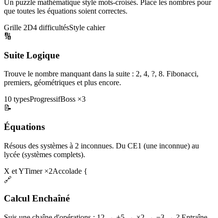
Un puzzle mathématique style mots-croisés. Place les nombres pour
que toutes les équations soient correctes.
Grille 2D
4 difficultés
Style cahier
🔢
Suite Logique
Trouve le nombre manquant dans la suite : 2, 4, ?, 8. Fibonacci,
premiers, géométriques et plus encore.
10 types
Progressif
Boss ×3
📝
Équations
Résous des systèmes à 2 inconnues. Du CE1 (une inconnue) au
lycée (systèmes complets).
X et Y
Timer ×2
Accolade {
🔗
Calcul Enchaîné
Suis une chaîne d'opérations : 12 → +5 → ×2 → −3 → ? Entraîne