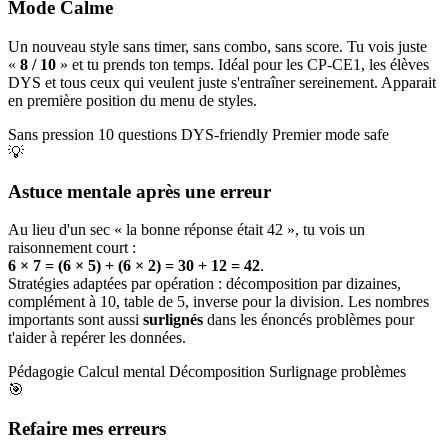
Mode Calme
Un nouveau style sans timer, sans combo, sans score. Tu vois juste
«
8 / 10
» et tu prends ton temps. Idéal pour les CP-CE1, les élèves
DYS et tous ceux qui veulent juste s'entraîner sereinement. Apparait
en première position du menu de styles.
Sans pression
10 questions
DYS-friendly
Premier mode safe
💡
Astuce mentale après une erreur
Au lieu d'un sec « la bonne réponse était 42 », tu vois un
raisonnement court :
6 × 7 = (6 × 5) + (6 × 2) = 30 + 12 = 42
.
Stratégies adaptées par opération : décomposition par dizaines,
complément à 10, table de 5, inverse pour la division. Les nombres
importants sont aussi
surlignés
dans les énoncés problèmes pour
t'aider à repérer les données.
Pédagogie
Calcul mental
Décomposition
Surlignage problèmes
🎯
Refaire mes erreurs