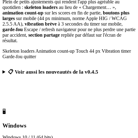
Plein de petits ajustements qui rendent l'app plus agréable au
quotidien :
skeleton loaders
au lieu de « Chargement… »,
animation count-up
sur les scores en fin de partie,
boutons plus
larges
sur mobile (44 px minimum, norme Apple HIG / WCAG
2.5.5 AA),
vibration brève
à 3 secondes du timer sur mobile,
garde-fou
Escape / refresh navigateur pour ne plus perdre une partie
par accident,
section partage
repliée par défaut sur l'écran de
résultat.
Skeleton loaders
Animation count-up
Touch 44 px
Vibration timer
Garde-fou quitter
📋 Voir aussi les nouveautés de la v0.4.5
Télécharger Calcul Mental Challenge
Gratuit, sans publicité, sans compte obligatoire
🖥️
Windows
Windows 10 / 11 (64 bits)