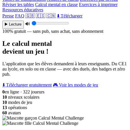
Réviser les tables
Calcul mental en classe
Exercices à imprimer
Ressources éducatives
Presse
FAQ
🇬🇧
🇪🇸
🇨🇳
⬇️ Télécharger
🔊
▶️ Lecture
100% gratuit — sans pub, sans achat, sans abonnement
Le calcul mental
devient un jeu !
L'application que les élèves demandent à leurs enseignants. Du CE1
au lycée, en solo ou en classe — avec des duels, des badges et zéro
pub.
⬇️ Télécharger gratuitement
🎮 Voir les modes de jeu
0
en ligne · 322 joueurs
10
niveaux scolaires
10
modes de jeu
13
opérations
60
avatars