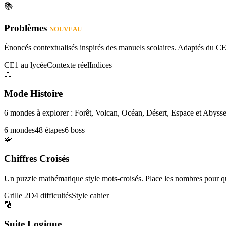
📚
Problèmes
NOUVEAU
Énoncés contextualisés inspirés des manuels scolaires. Adaptés du CE
CE1 au lycée
Contexte réel
Indices
📖
Mode Histoire
6 mondes à explorer : Forêt, Volcan, Océan, Désert, Espace et Abysse
6 mondes
48 étapes
6 boss
🧩
Chiffres Croisés
Un puzzle mathématique style mots-croisés. Place les nombres pour que
Grille 2D
4 difficultés
Style cahier
🔢
Suite Logique