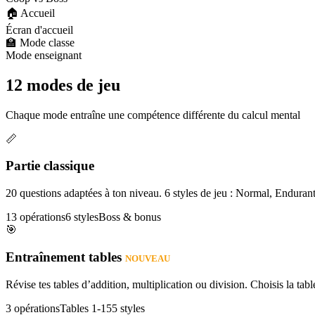
🏠 Accueil
Écran d'accueil
🏫 Mode classe
Mode enseignant
12 modes de jeu
Chaque mode entraîne une compétence différente du calcul mental
📏
Partie classique
20 questions adaptées à ton niveau. 6 styles de jeu : Normal, Enduran
13 opérations
6 styles
Boss & bonus
🎯
Entraînement tables
NOUVEAU
Révise tes tables d’addition, multiplication ou division. Choisis la table
3 opérations
Tables 1-15
5 styles