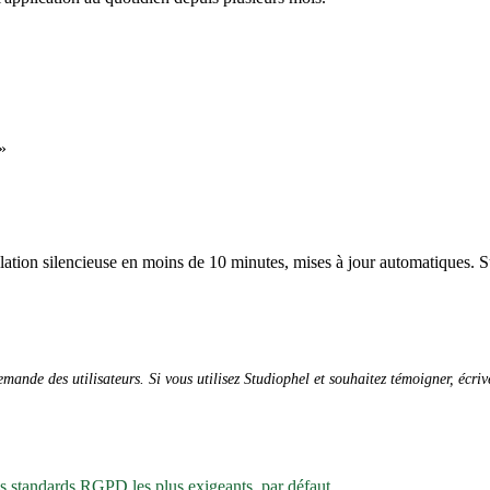
»
allation silencieuse en moins de 10 minutes, mises à jour automatiques. S
ande des utilisateurs. Si vous utilisez Studiophel et souhaitez témoigner, écri
es standards RGPD les plus exigeants, par défaut.