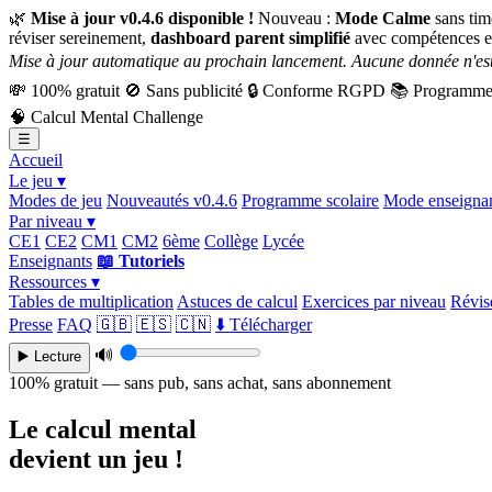
🌿
Mise à jour v0.4.6 disponible !
Nouveau :
Mode Calme
sans tim
réviser sereinement,
dashboard parent simplifié
avec compétences e
Mise à jour automatique au prochain lancement. Aucune donnée n'est
💸
100% gratuit
🚫
Sans publicité
🔒
Conforme RGPD
📚
Programme 
🧠
Calcul Mental Challenge
☰
Accueil
Le jeu ▾
Modes de jeu
Nouveautés v0.4.6
Programme scolaire
Mode enseigna
Par niveau ▾
CE1
CE2
CM1
CM2
6ème
Collège
Lycée
Enseignants
📖 Tutoriels
Ressources ▾
Tables de multiplication
Astuces de calcul
Exercices par niveau
Révise
Presse
FAQ
🇬🇧
🇪🇸
🇨🇳
⬇️ Télécharger
🔊
▶️ Lecture
100% gratuit — sans pub, sans achat, sans abonnement
Le calcul mental
devient un jeu !