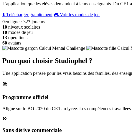
L'application que les élèves demandent à leurs enseignants. Du CE1 a
⬇️ Télécharger gratuitement
🎮 Voir les modes de jeu
0
en ligne · 323 joueurs
10
niveaux scolaires
10
modes de jeu
13
opérations
60
avatars
Pourquoi choisir Studiophel ?
Une application pensée pour les vrais besoins des familles, des enseign
📚
Programme officiel
Aligné sur le BO 2020 du CE1 au lycée. Les compétences travaillées c
🚫
Sans dérive commerciale