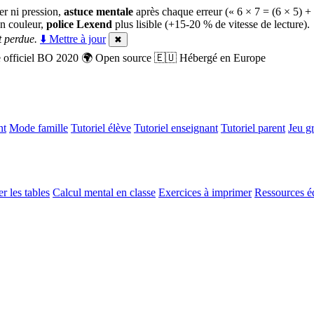
er ni pression,
astuce mentale
après chaque erreur (« 6 × 7 = (6 × 5) +
n couleur,
police Lexend
plus lisible (+15-20 % de vitesse de lecture).
 perdue.
⬇️ Mettre à jour
✖
officiel BO 2020
🌍
Open source
🇪🇺
Hébergé en Europe
nt
Mode famille
Tutoriel élève
Tutoriel enseignant
Tutoriel parent
Jeu gr
r les tables
Calcul mental en classe
Exercices à imprimer
Ressources é