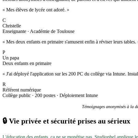
« Mes élèves de lycée ont adoré. »
C
Christelle
Enseignante · Académie de Toulouse
« Mes deux enfants en primaire s'amusent enfin à réviser leurs tables. 
P
Un papa
Deux enfants en primaire
« J'ai déployé l'application sur les 200 PC du collège via Intune. Inst
R
Référent numérique
Collège public · 200 postes · Déploiement Intune
Témoignages anonymisés à la dem
🔒
Vie privée et sécurité prises au sérieux
L'éducation des enfants, ça ne se monétise pas. Studiophel applique l