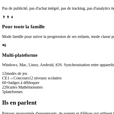
Pas de publicité, pas d'achat intégré, pas de tracking, pas d'analytics tie
👨‍👩‍👧
Pour toute la famille
Mode famille pour suivre la progression de ses enfants, mode classe p
📲
Multi-plateforme
Windows, Mac, Linux, Android, iOS. Synchronisation entre appareils. 
12
modes de jeu
CE1→Concours
12 niveaux scolaires
60+
badges à débloquer
220
cartes Mathémonstres
5
plateformes
Ils en parlent
Retours anonymisés d'enseignants, de parents et d'élèves qui utilisent 