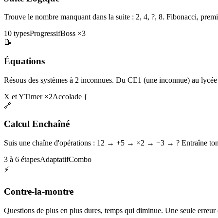
Trouve le nombre manquant dans la suite : 2, 4, ?, 8. Fibonacci, premi
10 types
Progressif
Boss ×3
📝
Équations
Résous des systèmes à 2 inconnues. Du CE1 (une inconnue) au lycée 
X et Y
Timer ×2
Accolade {
🔗
Calcul Enchaîné
Suis une chaîne d'opérations : 12 → +5 → ×2 → −3 → ? Entraîne ton 
3 à 6 étapes
Adaptatif
Combo
⚡
Contre-la-montre
Questions de plus en plus dures, temps qui diminue. Une seule erreur et