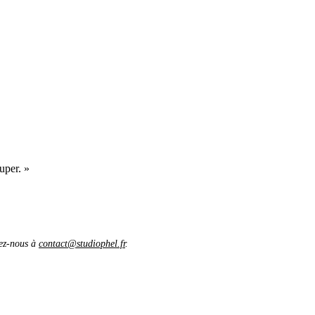
uper. »
vez-nous à
contact@studiophel.fr
.