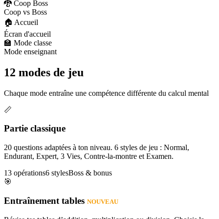
🐉 Coop Boss
Coop vs Boss
🏠 Accueil
Écran d'accueil
🏫 Mode classe
Mode enseignant
12 modes de jeu
Chaque mode entraîne une compétence différente du calcul mental
📏
Partie classique
20 questions adaptées à ton niveau. 6 styles de jeu : Normal,
Endurant, Expert, 3 Vies, Contre-la-montre et Examen.
13 opérations
6 styles
Boss & bonus
🎯
Entraînement tables
NOUVEAU