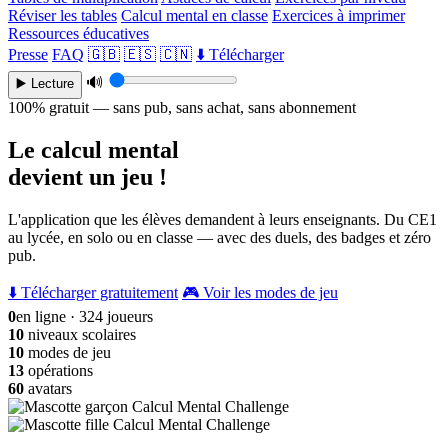
Réviser les tables
Calcul mental en classe
Exercices à imprimer
Ressources éducatives
Presse
FAQ
🇬🇧
🇪🇸
🇨🇳
⬇️ Télécharger
🔊
▶️ Lecture
100% gratuit — sans pub, sans achat, sans abonnement
Le calcul mental
devient un jeu !
L'application que les élèves demandent à leurs enseignants. Du CE1
au lycée, en solo ou en classe — avec des duels, des badges et zéro
pub.
⬇️ Télécharger gratuitement
🎮 Voir les modes de jeu
0
en ligne · 324 joueurs
10
niveaux scolaires
10
modes de jeu
13
opérations
60
avatars