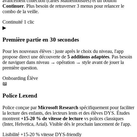
avancement collection (cartes Mathémonstres) et un bouton
Continuer
. Plus besoin de retraverser 3 menus pour relancer le
combo de la veille.
Continuité
1 clic
▶
Première partie en 30 secondes
Pour les nouveaux élèves : juste après le choix du niveau, l'app
propose direct une découverte de
5 additions adaptées
. Pas besoin
de naviguer dans niveau → opération → style avant de jouer la
première question.
Onboarding
Élève
📖
Police Lexend
Police conçue par
Microsoft Research
spécifiquement pour faciliter
la lecture des enfants, des lecteurs lents et des élèves DYS. Études
montrent
+15-20 % de vitesse de lecture
vs polices classiques
(Inter, Helvetica, Arial). Visible dès le prochain lancement de l'app.
Lisibilité
+15-20 % vitesse
DYS-friendly