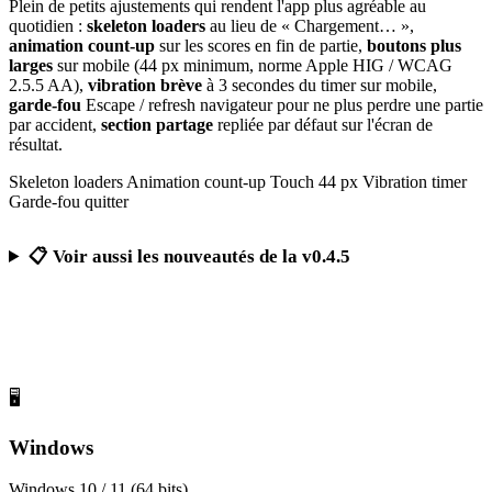
Plein de petits ajustements qui rendent l'app plus agréable au
quotidien :
skeleton loaders
au lieu de « Chargement… »,
animation count-up
sur les scores en fin de partie,
boutons plus
larges
sur mobile (44 px minimum, norme Apple HIG / WCAG
2.5.5 AA),
vibration brève
à 3 secondes du timer sur mobile,
garde-fou
Escape / refresh navigateur pour ne plus perdre une partie
par accident,
section partage
repliée par défaut sur l'écran de
résultat.
Skeleton loaders
Animation count-up
Touch 44 px
Vibration timer
Garde-fou quitter
📋 Voir aussi les nouveautés de la v0.4.5
Télécharger Calcul Mental Challenge
Gratuit, sans publicité, sans compte obligatoire
🖥️
Windows
Windows 10 / 11 (64 bits)