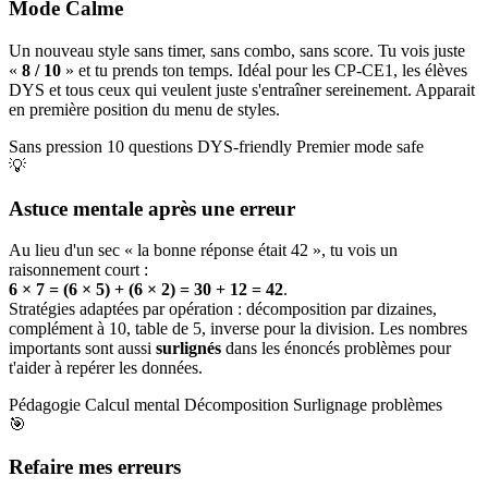
Mode Calme
Un nouveau style sans timer, sans combo, sans score. Tu vois juste
«
8 / 10
» et tu prends ton temps. Idéal pour les CP-CE1, les élèves
DYS et tous ceux qui veulent juste s'entraîner sereinement. Apparait
en première position du menu de styles.
Sans pression
10 questions
DYS-friendly
Premier mode safe
💡
Astuce mentale après une erreur
Au lieu d'un sec « la bonne réponse était 42 », tu vois un
raisonnement court :
6 × 7 = (6 × 5) + (6 × 2) = 30 + 12 = 42
.
Stratégies adaptées par opération : décomposition par dizaines,
complément à 10, table de 5, inverse pour la division. Les nombres
importants sont aussi
surlignés
dans les énoncés problèmes pour
t'aider à repérer les données.
Pédagogie
Calcul mental
Décomposition
Surlignage problèmes
🎯
Refaire mes erreurs