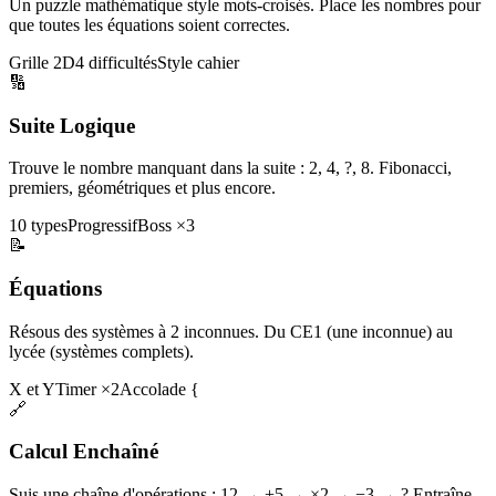
Un puzzle mathématique style mots-croisés. Place les nombres pour
que toutes les équations soient correctes.
Grille 2D
4 difficultés
Style cahier
🔢
Suite Logique
Trouve le nombre manquant dans la suite : 2, 4, ?, 8. Fibonacci,
premiers, géométriques et plus encore.
10 types
Progressif
Boss ×3
📝
Équations
Résous des systèmes à 2 inconnues. Du CE1 (une inconnue) au
lycée (systèmes complets).
X et Y
Timer ×2
Accolade {
🔗
Calcul Enchaîné
Suis une chaîne d'opérations : 12 → +5 → ×2 → −3 → ? Entraîne