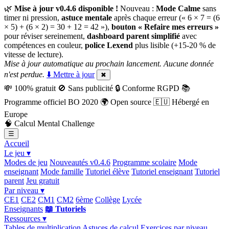
🌿
Mise à jour v0.4.6 disponible !
Nouveau :
Mode Calme
sans
timer ni pression,
astuce mentale
après chaque erreur (« 6 × 7 = (6
× 5) + (6 × 2) = 30 + 12 = 42 »),
bouton « Refaire mes erreurs »
pour réviser sereinement,
dashboard parent simplifié
avec
compétences en couleur,
police Lexend
plus lisible (+15-20 % de
vitesse de lecture).
Mise à jour automatique au prochain lancement. Aucune donnée
n'est perdue.
⬇️ Mettre à jour
✖
💸
100% gratuit
🚫
Sans publicité
🔒
Conforme RGPD
📚
Programme officiel BO 2020
🌍
Open source
🇪🇺
Hébergé en
Europe
🧠
Calcul Mental Challenge
☰
Accueil
Le jeu ▾
Modes de jeu
Nouveautés v0.4.6
Programme scolaire
Mode
enseignant
Mode famille
Tutoriel élève
Tutoriel enseignant
Tutoriel
parent
Jeu gratuit
Par niveau ▾
CE1
CE2
CM1
CM2
6ème
Collège
Lycée
Enseignants
📖 Tutoriels
Ressources ▾
Tables de multiplication
Astuces de calcul
Exercices par niveau