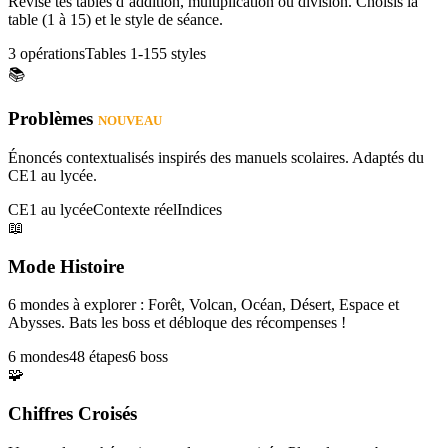
Révise tes tables d’addition, multiplication ou division. Choisis la
table (1 à 15) et le style de séance.
3 opérations
Tables 1-15
5 styles
📚
Problèmes
NOUVEAU
Énoncés contextualisés inspirés des manuels scolaires. Adaptés du
CE1 au lycée.
CE1 au lycée
Contexte réel
Indices
📖
Mode Histoire
6 mondes à explorer : Forêt, Volcan, Océan, Désert, Espace et
Abysses. Bats les boss et débloque des récompenses !
6 mondes
48 étapes
6 boss
🧩
Chiffres Croisés