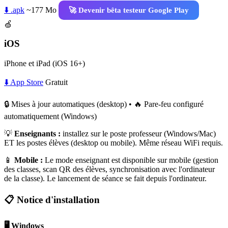
⬇️ .apk
~177 Mo
🚀 Devenir bêta testeur Google Play
🍏
iOS
iPhone et iPad (iOS 16+)
⬇️ App Store
Gratuit
🔒 Mises à jour automatiques (desktop) • 🔥 Pare-feu configuré
automatiquement (Windows)
💡
Enseignants :
installez sur le poste professeur (Windows/Mac)
ET les postes élèves (desktop ou mobile). Même réseau WiFi requis.
📱
Mobile :
Le mode enseignant est disponible sur mobile (gestion
des classes, scan QR des élèves, synchronisation avec l'ordinateur
de la classe). Le lancement de séance se fait depuis l'ordinateur.
📋 Notice d'installation
🖥️ Windows