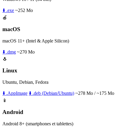
⬇️ .exe
~252 Mo
🍎
macOS
macOS 11+ (Intel & Apple Silicon)
⬇️ .dmg
~270 Mo
🐧
Linux
Ubuntu, Debian, Fedora
⬇️ .AppImage
⬇️ .deb (Debian/Ubuntu)
~278 Mo / ~175 Mo
📱
Android
Android 8+ (smartphones et tablettes)