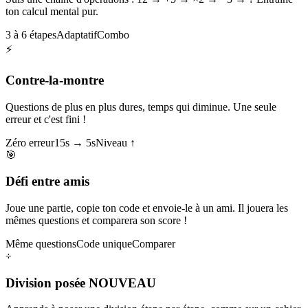
ton calcul mental pur.
3 à 6 étapes
Adaptatif
Combo
⚡
Contre-la-montre
Questions de plus en plus dures, temps qui diminue. Une seule
erreur et c'est fini !
Zéro erreur
15s → 5s
Niveau ↑
🎯
Défi entre amis
Joue une partie, copie ton code et envoie-le à un ami. Il jouera les
mêmes questions et comparera son score !
Même questions
Code unique
Comparer
÷
Division posée
NOUVEAU