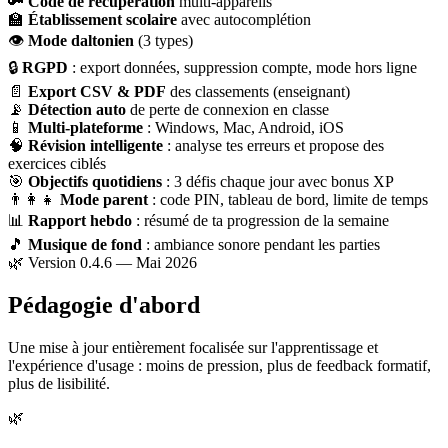
🔑
Code de récupération
multi-appareils
🏫
Établissement scolaire
avec autocomplétion
👁
Mode daltonien
(3 types)
🔒
RGPD
: export données, suppression compte, mode hors ligne
📄
Export CSV & PDF
des classements (enseignant)
📡
Détection auto
de perte de connexion en classe
📱
Multi-plateforme
: Windows, Mac, Android, iOS
🧠
Révision intelligente
: analyse tes erreurs et propose des
exercices ciblés
🎯
Objectifs quotidiens
: 3 défis chaque jour avec bonus XP
👨‍👩‍👧
Mode parent
: code PIN, tableau de bord, limite de temps
📊
Rapport hebdo
: résumé de ta progression de la semaine
🎵
Musique de fond
: ambiance sonore pendant les parties
🌿 Version 0.4.6 — Mai 2026
Pédagogie d'abord
Une mise à jour entièrement focalisée sur l'apprentissage et
l'expérience d'usage : moins de pression, plus de feedback formatif,
plus de lisibilité.
🌿