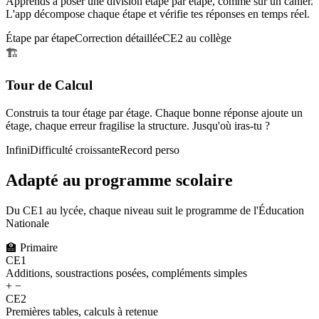
Apprends à poser une division étape par étape, comme sur un cahier.
L'app décompose chaque étape et vérifie tes réponses en temps réel.
Étape par étape
Correction détaillée
CE2 au collège
🏗️
Tour de Calcul
Construis ta tour étage par étage. Chaque bonne réponse ajoute un
étage, chaque erreur fragilise la structure. Jusqu'où iras-tu ?
Infini
Difficulté croissante
Record perso
Adapté au programme scolaire
Du CE1 au lycée, chaque niveau suit le programme de l'Éducation
Nationale
🏫
Primaire
CE1
Additions, soustractions posées, compléments simples
+ −
CE2
Premières tables, calculs à retenue