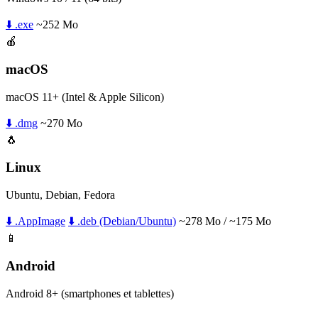
⬇️ .exe
~252 Mo
🍎
macOS
macOS 11+ (Intel & Apple Silicon)
⬇️ .dmg
~270 Mo
🐧
Linux
Ubuntu, Debian, Fedora
⬇️ .AppImage
⬇️ .deb (Debian/Ubuntu)
~278 Mo / ~175 Mo
📱
Android
Android 8+ (smartphones et tablettes)