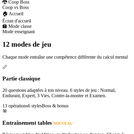
🐉 Coop Boss
Coop vs Boss
🏠 Accueil
Écran d'accueil
🏫 Mode classe
Mode enseignant
12 modes de jeu
Chaque mode entraîne une compétence différente du calcul mental
📏
Partie classique
20 questions adaptées à ton niveau. 6 styles de jeu : Normal,
Endurant, Expert, 3 Vies, Contre-la-montre et Examen.
13 opérations
6 styles
Boss & bonus
🎯
Entraînement tables
NOUVEAU