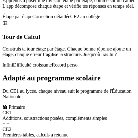
Apprends à poser une division étape par étape, comme sur un cahier.
L'app décompose chaque étape et vérifie tes réponses en temps réel.
Étape par étape
Correction détaillée
CE2 au collège
🏗️
Tour de Calcul
Construis ta tour étage par étage. Chaque bonne réponse ajoute un
étage, chaque erreur fragilise la structure. Jusqu'où iras-tu ?
Infini
Difficulté croissante
Record perso
Adapté au programme scolaire
Du CE1 au lycée, chaque niveau suit le programme de l'Éducation
Nationale
🏫
Primaire
CE1
Additions, soustractions posées, compléments simples
+ −
CE2
Premières tables, calculs à retenue