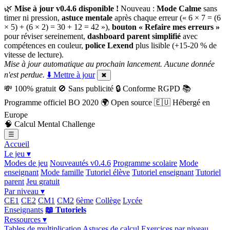
🌿
Mise à jour v0.4.6 disponible !
Nouveau :
Mode Calme
sans
timer ni pression,
astuce mentale
après chaque erreur (« 6 × 7 = (6
× 5) + (6 × 2) = 30 + 12 = 42 »),
bouton « Refaire mes erreurs »
pour réviser sereinement,
dashboard parent simplifié
avec
compétences en couleur,
police Lexend
plus lisible (+15-20 % de
vitesse de lecture).
Mise à jour automatique au prochain lancement. Aucune donnée
n'est perdue.
⬇️ Mettre à jour
✖
💸
100% gratuit
🚫
Sans publicité
🔒
Conforme RGPD
📚
Programme officiel BO 2020
🌍
Open source
🇪🇺
Hébergé en
Europe
🧠
Calcul Mental Challenge
☰
Accueil
Le jeu ▾
Modes de jeu
Nouveautés v0.4.6
Programme scolaire
Mode
enseignant
Mode famille
Tutoriel élève
Tutoriel enseignant
Tutoriel
parent
Jeu gratuit
Par niveau ▾
CE1
CE2
CM1
CM2
6ème
Collège
Lycée
Enseignants
📖 Tutoriels
Ressources ▾
Tables de multiplication
Astuces de calcul
Exercices par niveau