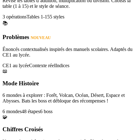
Révise tes tables d’addition, multiplication ou division. Choisis la
table (1 à 15) et le style de séance.
3 opérations
Tables 1-15
5 styles
📚
Problèmes
NOUVEAU
Énoncés contextualisés inspirés des manuels scolaires. Adaptés du
CE1 au lycée.
CE1 au lycée
Contexte réel
Indices
📖
Mode Histoire
6 mondes à explorer : Forêt, Volcan, Océan, Désert, Espace et
Abysses. Bats les boss et débloque des récompenses !
6 mondes
48 étapes
6 boss
🧩
Chiffres Croisés