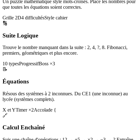
Un puzzle mathématique style mots-croisés. Place les nombres pour
que toutes les équations soient correctes.
Grille 2D
4 difficultés
Style cahier
🔢
Suite Logique
Trouve le nombre manquant dans la suite : 2, 4, ?, 8. Fibonacci,
premiers, géométriques et plus encore.
10 types
Progressif
Boss ×3
📝
Équations
Résous des systèmes à 2 inconnues. Du CE1 (une inconnue) au
lycée (systèmes complets).
X et Y
Timer ×2
Accolade {
🔗
Calcul Enchaîné
Suis une chaîne d'opérations : 12 → +5 → ×2 → −3 → ? Entraîne