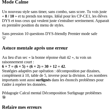
Mode Calme
Un nouveau style sans timer, sans combo, sans score. Tu vois juste
«
8 / 10
» et tu prends ton temps. Idéal pour les CP-CE1, les élèves
DYS et tous ceux qui veulent juste s'entraîner sereinement. Apparait
en première position du menu de styles.
Sans pression
10 questions
DYS-friendly
Premier mode safe
💡
Astuce mentale après une erreur
Au lieu d'un sec « la bonne réponse était 42 », tu vois un
raisonnement court :
6 × 7 = (6 × 5) + (6 × 2) = 30 + 12 = 42
.
Stratégies adaptées par opération : décomposition par dizaines,
complément à 10, table de 5, inverse pour la division. Les nombres
importants sont aussi
surlignés
dans les énoncés problèmes pour
t'aider à repérer les données.
Pédagogie
Calcul mental
Décomposition
Surlignage problèmes
🎯
Refaire mes erreurs