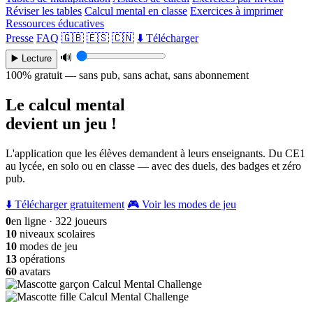
Réviser les tables
Calcul mental en classe
Exercices à imprimer
Ressources éducatives
Presse
FAQ
🇬🇧
🇪🇸
🇨🇳
⬇️ Télécharger
🔊
▶️ Lecture
100% gratuit — sans pub, sans achat, sans abonnement
Le calcul mental
devient un jeu !
L'application que les élèves demandent à leurs enseignants. Du CE1
au lycée, en solo ou en classe — avec des duels, des badges et zéro
pub.
⬇️ Télécharger gratuitement
🎮 Voir les modes de jeu
0
en ligne · 322 joueurs
10
niveaux scolaires
10
modes de jeu
13
opérations
60
avatars