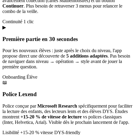
avancement collection (cartes Mathémonstres) et un bouton
Continuer
. Plus besoin de retraverser 3 menus pour relancer le
combo de la veille.
Continuité
1 clic
▶
Première partie en 30 secondes
Pour les nouveaux élèves : juste après le choix du niveau, l'app
propose direct une découverte de
5 additions adaptées
. Pas besoin
de naviguer dans niveau → opération → style avant de jouer la
première question.
Onboarding
Élève
📖
Police Lexend
Police conçue par
Microsoft Research
spécifiquement pour faciliter
la lecture des enfants, des lecteurs lents et des élèves DYS. Études
montrent
+15-20 % de vitesse de lecture
vs polices classiques
(Inter, Helvetica, Arial). Visible dès le prochain lancement de l'app.
Lisibilité
+15-20 % vitesse
DYS-friendly