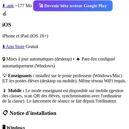
⬇️ .apk
~177 Mo
🚀 Devenir bêta testeur Google Play
🍏
iOS
iPhone et iPad (iOS 16+)
⬇️ App Store
Gratuit
🔒 Mises à jour automatiques (desktop) • 🔥 Pare-feu configuré
automatiquement (Windows)
💡
Enseignants :
installez sur le poste professeur (Windows/Mac)
ET les postes élèves (desktop ou mobile). Même réseau WiFi requis.
📱
Mobile :
Le mode enseignant est disponible sur mobile (gestion
des classes, scan QR des élèves, synchronisation avec l'ordinateur
de la classe). Le lancement de séance se fait depuis l'ordinateur.
📋 Notice d'installation
🖥️ Windows