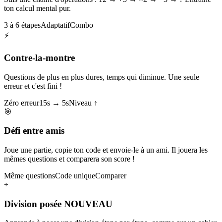
ton calcul mental pur.
3 à 6 étapes
Adaptatif
Combo
⚡
Contre-la-montre
Questions de plus en plus dures, temps qui diminue. Une seule
erreur et c'est fini !
Zéro erreur
15s → 5s
Niveau ↑
🎯
Défi entre amis
Joue une partie, copie ton code et envoie-le à un ami. Il jouera les
mêmes questions et comparera son score !
Même questions
Code unique
Comparer
÷
Division posée
NOUVEAU