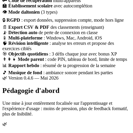
🔑
Code de récupération
multi-appareils
🏫
Établissement scolaire
avec autocomplétion
👁
Mode daltonien
(3 types)
🔒
RGPD
: export données, suppression compte, mode hors ligne
📄
Export CSV & PDF
des classements (enseignant)
📡
Détection auto
de perte de connexion en classe
📱
Multi-plateforme
: Windows, Mac, Android, iOS
🧠
Révision intelligente
: analyse tes erreurs et propose des
exercices ciblés
🎯
Objectifs quotidiens
: 3 défis chaque jour avec bonus XP
👨‍👩‍👧
Mode parent
: code PIN, tableau de bord, limite de temps
📊
Rapport hebdo
: résumé de ta progression de la semaine
🎵
Musique de fond
: ambiance sonore pendant les parties
🌿 Version 0.4.6 — Mai 2026
Pédagogie d'abord
Une mise à jour entièrement focalisée sur l'apprentissage et
l'expérience d'usage : moins de pression, plus de feedback formatif,
plus de lisibilité.
🌿