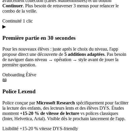
avancement collection (cartes Mathémonstres) et un bouton
Continuer
. Plus besoin de retraverser 3 menus pour relancer le
combo de la veille.
Continuité
1 clic
▶
Première partie en 30 secondes
Pour les nouveaux élèves : juste après le choix du niveau, l'app
propose direct une découverte de
5 additions adaptées
. Pas besoin
de naviguer dans niveau → opération → style avant de jouer la
première question.
Onboarding
Élève
📖
Police Lexend
Police conçue par
Microsoft Research
spécifiquement pour faciliter
la lecture des enfants, des lecteurs lents et des élèves DYS. Études
montrent
+15-20 % de vitesse de lecture
vs polices classiques
(Inter, Helvetica, Arial). Visible dès le prochain lancement de l'app.
Lisibilité
+15-20 % vitesse
DYS-friendly