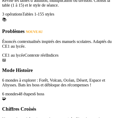
Révise tes tables d’addition, multiplication ou division. Choisis la
table (1 à 15) et le style de séance.
3 opérations
Tables 1-15
5 styles
📚
Problèmes
NOUVEAU
Énoncés contextualisés inspirés des manuels scolaires. Adaptés du
CE1 au lycée.
CE1 au lycée
Contexte réel
Indices
📖
Mode Histoire
6 mondes à explorer : Forêt, Volcan, Océan, Désert, Espace et
Abysses. Bats les boss et débloque des récompenses !
6 mondes
48 étapes
6 boss
🧩
Chiffres Croisés