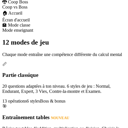
🐉 Coop Boss
Coop vs Boss
🏠 Accueil
Écran d'accueil
🏫 Mode classe
Mode enseignant
12 modes de jeu
Chaque mode entraîne une compétence différente du calcul mental
📏
Partie classique
20 questions adaptées à ton niveau. 6 styles de jeu : Normal,
Endurant, Expert, 3 Vies, Contre-la-montre et Examen.
13 opérations
6 styles
Boss & bonus
🎯
Entraînement tables
NOUVEAU