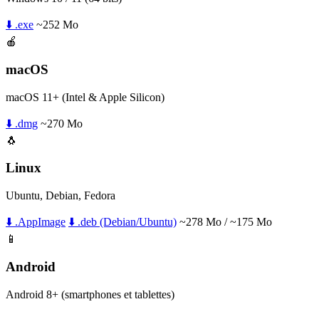
⬇️ .exe
~252 Mo
🍎
macOS
macOS 11+ (Intel & Apple Silicon)
⬇️ .dmg
~270 Mo
🐧
Linux
Ubuntu, Debian, Fedora
⬇️ .AppImage
⬇️ .deb (Debian/Ubuntu)
~278 Mo / ~175 Mo
📱
Android
Android 8+ (smartphones et tablettes)