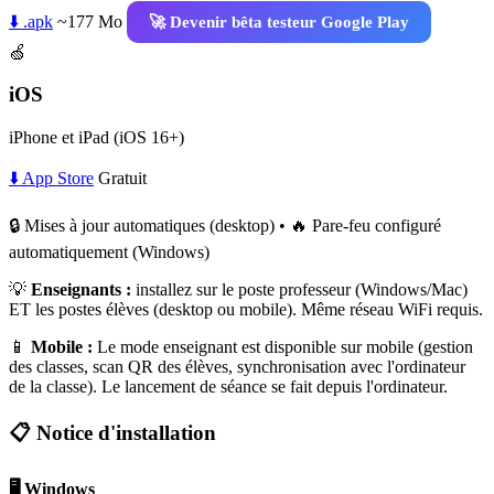
⬇️ .apk
~177 Mo
🚀 Devenir bêta testeur Google Play
🍏
iOS
iPhone et iPad (iOS 16+)
⬇️ App Store
Gratuit
🔒 Mises à jour automatiques (desktop) • 🔥 Pare-feu configuré
automatiquement (Windows)
💡
Enseignants :
installez sur le poste professeur (Windows/Mac)
ET les postes élèves (desktop ou mobile). Même réseau WiFi requis.
📱
Mobile :
Le mode enseignant est disponible sur mobile (gestion
des classes, scan QR des élèves, synchronisation avec l'ordinateur
de la classe). Le lancement de séance se fait depuis l'ordinateur.
📋 Notice d'installation
🖥️ Windows