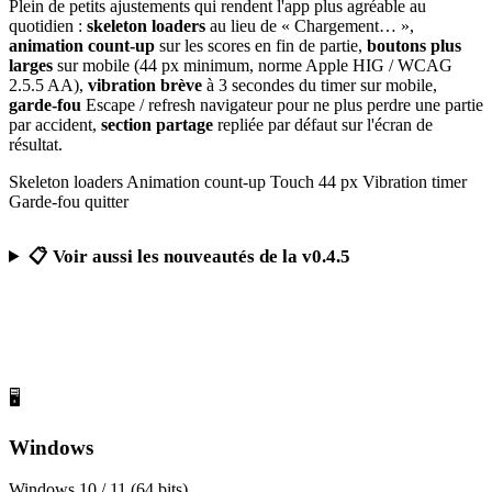
Plein de petits ajustements qui rendent l'app plus agréable au
quotidien :
skeleton loaders
au lieu de « Chargement… »,
animation count-up
sur les scores en fin de partie,
boutons plus
larges
sur mobile (44 px minimum, norme Apple HIG / WCAG
2.5.5 AA),
vibration brève
à 3 secondes du timer sur mobile,
garde-fou
Escape / refresh navigateur pour ne plus perdre une partie
par accident,
section partage
repliée par défaut sur l'écran de
résultat.
Skeleton loaders
Animation count-up
Touch 44 px
Vibration timer
Garde-fou quitter
📋 Voir aussi les nouveautés de la v0.4.5
Télécharger Calcul Mental Challenge
Gratuit, sans publicité, sans compte obligatoire
🖥️
Windows
Windows 10 / 11 (64 bits)