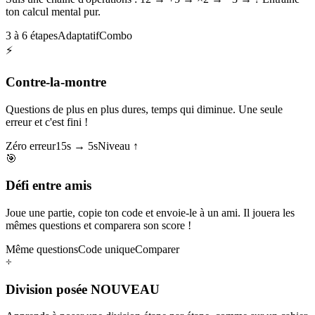
ton calcul mental pur.
3 à 6 étapes
Adaptatif
Combo
⚡
Contre-la-montre
Questions de plus en plus dures, temps qui diminue. Une seule
erreur et c'est fini !
Zéro erreur
15s → 5s
Niveau ↑
🎯
Défi entre amis
Joue une partie, copie ton code et envoie-le à un ami. Il jouera les
mêmes questions et comparera son score !
Même questions
Code unique
Comparer
÷
Division posée
NOUVEAU