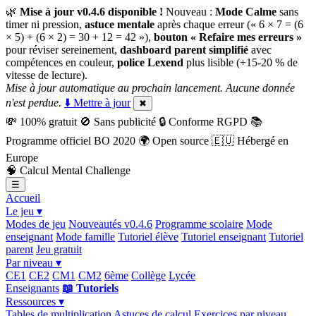
🌿
Mise à jour v0.4.6 disponible !
Nouveau :
Mode Calme
sans
timer ni pression,
astuce mentale
après chaque erreur (« 6 × 7 = (6
× 5) + (6 × 2) = 30 + 12 = 42 »),
bouton « Refaire mes erreurs »
pour réviser sereinement,
dashboard parent simplifié
avec
compétences en couleur,
police Lexend
plus lisible (+15-20 % de
vitesse de lecture).
Mise à jour automatique au prochain lancement. Aucune donnée
n'est perdue.
⬇️ Mettre à jour
✖
💸
100% gratuit
🚫
Sans publicité
🔒
Conforme RGPD
📚
Programme officiel BO 2020
🌍
Open source
🇪🇺
Hébergé en
Europe
🧠
Calcul Mental Challenge
☰
Accueil
Le jeu ▾
Modes de jeu
Nouveautés v0.4.6
Programme scolaire
Mode
enseignant
Mode famille
Tutoriel élève
Tutoriel enseignant
Tutoriel
parent
Jeu gratuit
Par niveau ▾
CE1
CE2
CM1
CM2
6ème
Collège
Lycée
Enseignants
📖 Tutoriels
Ressources ▾
Tables de multiplication
Astuces de calcul
Exercices par niveau