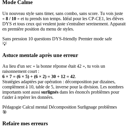
Mode Calme
Un nouveau style sans timer, sans combo, sans score. Tu vois juste
«
8 / 10
» et tu prends ton temps. Idéal pour les CP-CE1, les élèves
DYS et tous ceux qui veulent juste s'entraîner sereinement. Apparait
en première position du menu de styles.
Sans pression
10 questions
DYS-friendly
Premier mode safe
💡
Astuce mentale après une erreur
Au lieu d'un sec « la bonne réponse était 42 », tu vois un
raisonnement court :
6 × 7 = (6 × 5) + (6 × 2) = 30 + 12 = 42
.
Stratégies adaptées par opération : décomposition par dizaines,
complément à 10, table de 5, inverse pour la division. Les nombres
importants sont aussi
surlignés
dans les énoncés problèmes pour
t'aider à repérer les données.
Pédagogie
Calcul mental
Décomposition
Surlignage problèmes
🎯
Refaire mes erreurs