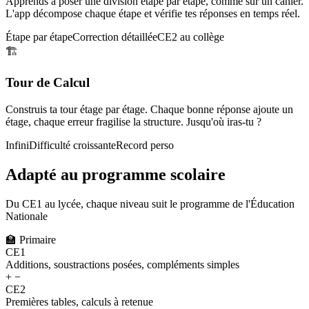
Apprends à poser une division étape par étape, comme sur un cahier.
L'app décompose chaque étape et vérifie tes réponses en temps réel.
Étape par étape
Correction détaillée
CE2 au collège
🏗️
Tour de Calcul
Construis ta tour étage par étage. Chaque bonne réponse ajoute un
étage, chaque erreur fragilise la structure. Jusqu'où iras-tu ?
Infini
Difficulté croissante
Record perso
Adapté au programme scolaire
Du CE1 au lycée, chaque niveau suit le programme de l'Éducation
Nationale
🏫
Primaire
CE1
Additions, soustractions posées, compléments simples
+ −
CE2
Premières tables, calculs à retenue