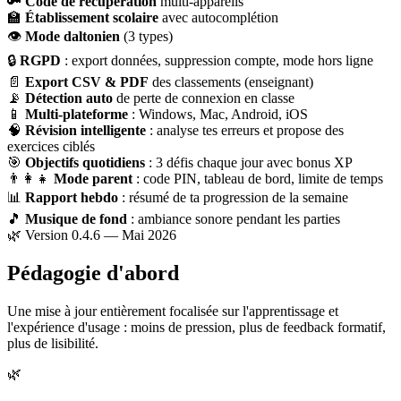
🔑
Code de récupération
multi-appareils
🏫
Établissement scolaire
avec autocomplétion
👁
Mode daltonien
(3 types)
🔒
RGPD
: export données, suppression compte, mode hors ligne
📄
Export CSV & PDF
des classements (enseignant)
📡
Détection auto
de perte de connexion en classe
📱
Multi-plateforme
: Windows, Mac, Android, iOS
🧠
Révision intelligente
: analyse tes erreurs et propose des
exercices ciblés
🎯
Objectifs quotidiens
: 3 défis chaque jour avec bonus XP
👨‍👩‍👧
Mode parent
: code PIN, tableau de bord, limite de temps
📊
Rapport hebdo
: résumé de ta progression de la semaine
🎵
Musique de fond
: ambiance sonore pendant les parties
🌿 Version 0.4.6 — Mai 2026
Pédagogie d'abord
Une mise à jour entièrement focalisée sur l'apprentissage et
l'expérience d'usage : moins de pression, plus de feedback formatif,
plus de lisibilité.
🌿