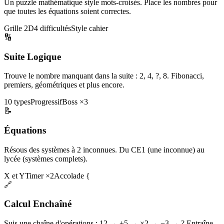
Un puzzle mathématique style mots-croisés. Place les nombres pour
que toutes les équations soient correctes.
Grille 2D
4 difficultés
Style cahier
🔢
Suite Logique
Trouve le nombre manquant dans la suite : 2, 4, ?, 8. Fibonacci,
premiers, géométriques et plus encore.
10 types
Progressif
Boss ×3
📝
Équations
Résous des systèmes à 2 inconnues. Du CE1 (une inconnue) au
lycée (systèmes complets).
X et Y
Timer ×2
Accolade {
🔗
Calcul Enchaîné
Suis une chaîne d'opérations : 12 → +5 → ×2 → −3 → ? Entraîne