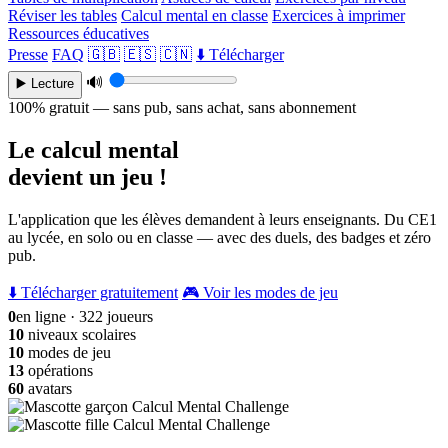
Réviser les tables
Calcul mental en classe
Exercices à imprimer
Ressources éducatives
Presse
FAQ
🇬🇧
🇪🇸
🇨🇳
⬇️ Télécharger
🔊
▶️ Lecture
100% gratuit — sans pub, sans achat, sans abonnement
Le calcul mental
devient un jeu !
L'application que les élèves demandent à leurs enseignants. Du CE1
au lycée, en solo ou en classe — avec des duels, des badges et zéro
pub.
⬇️ Télécharger gratuitement
🎮 Voir les modes de jeu
0
en ligne · 322 joueurs
10
niveaux scolaires
10
modes de jeu
13
opérations
60
avatars