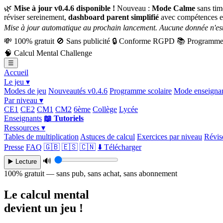
🌿
Mise à jour v0.4.6 disponible !
Nouveau :
Mode Calme
sans tim
réviser sereinement,
dashboard parent simplifié
avec compétences e
Mise à jour automatique au prochain lancement. Aucune donnée n'est
💸
100% gratuit
🚫
Sans publicité
🔒
Conforme RGPD
📚
Programme 
🧠
Calcul Mental Challenge
☰
Accueil
Le jeu ▾
Modes de jeu
Nouveautés v0.4.6
Programme scolaire
Mode enseigna
Par niveau ▾
CE1
CE2
CM1
CM2
6ème
Collège
Lycée
Enseignants
📖 Tutoriels
Ressources ▾
Tables de multiplication
Astuces de calcul
Exercices par niveau
Révise
Presse
FAQ
🇬🇧
🇪🇸
🇨🇳
⬇️ Télécharger
🔊
▶️ Lecture
100% gratuit — sans pub, sans achat, sans abonnement
Le calcul mental
devient un jeu !