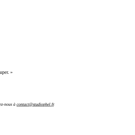
uper. »
vez-nous à
contact@studiophel.fr
.