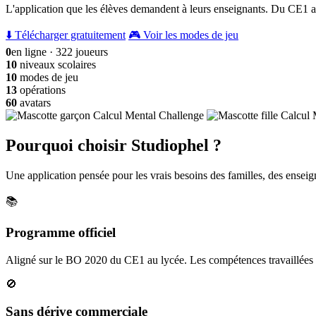
L'application que les élèves demandent à leurs enseignants. Du CE1 a
⬇️ Télécharger gratuitement
🎮 Voir les modes de jeu
0
en ligne · 322 joueurs
10
niveaux scolaires
10
modes de jeu
13
opérations
60
avatars
Pourquoi choisir Studiophel ?
Une application pensée pour les vrais besoins des familles, des enseign
📚
Programme officiel
Aligné sur le BO 2020 du CE1 au lycée. Les compétences travaillées c
🚫
Sans dérive commerciale