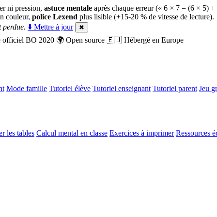
er ni pression,
astuce mentale
après chaque erreur (« 6 × 7 = (6 × 5) +
n couleur,
police Lexend
plus lisible (+15-20 % de vitesse de lecture).
 perdue.
⬇️ Mettre à jour
✖
officiel BO 2020
🌍
Open source
🇪🇺
Hébergé en Europe
nt
Mode famille
Tutoriel élève
Tutoriel enseignant
Tutoriel parent
Jeu gr
r les tables
Calcul mental en classe
Exercices à imprimer
Ressources é