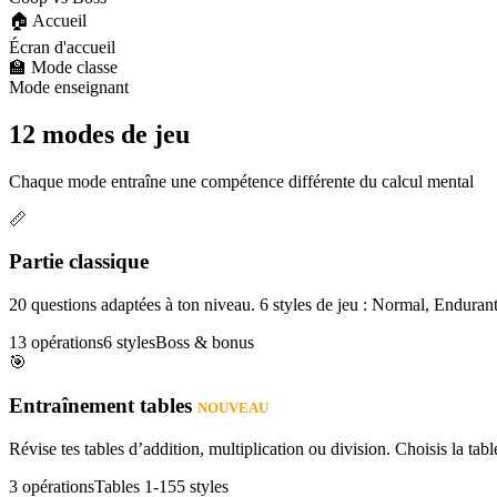
🏠 Accueil
Écran d'accueil
🏫 Mode classe
Mode enseignant
12 modes de jeu
Chaque mode entraîne une compétence différente du calcul mental
📏
Partie classique
20 questions adaptées à ton niveau. 6 styles de jeu : Normal, Enduran
13 opérations
6 styles
Boss & bonus
🎯
Entraînement tables
NOUVEAU
Révise tes tables d’addition, multiplication ou division. Choisis la table
3 opérations
Tables 1-15
5 styles