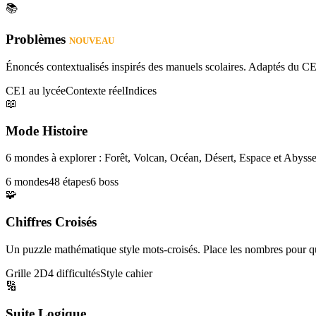
📚
Problèmes
NOUVEAU
Énoncés contextualisés inspirés des manuels scolaires. Adaptés du CE
CE1 au lycée
Contexte réel
Indices
📖
Mode Histoire
6 mondes à explorer : Forêt, Volcan, Océan, Désert, Espace et Abysse
6 mondes
48 étapes
6 boss
🧩
Chiffres Croisés
Un puzzle mathématique style mots-croisés. Place les nombres pour que
Grille 2D
4 difficultés
Style cahier
🔢
Suite Logique