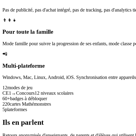
Pas de publicité, pas d'achat intégré, pas de tracking, pas d'analytics tie
👨‍👩‍👧
Pour toute la famille
Mode famille pour suivre la progression de ses enfants, mode classe p
📲
Multi-plateforme
Windows, Mac, Linux, Android, iOS. Synchronisation entre appareils. 
12
modes de jeu
CE1→Concours
12 niveaux scolaires
60+
badges à débloquer
220
cartes Mathémonstres
5
plateformes
Ils en parlent
Retours anonymisés d'enseignants, de parents et d'élèves qui utilisent 