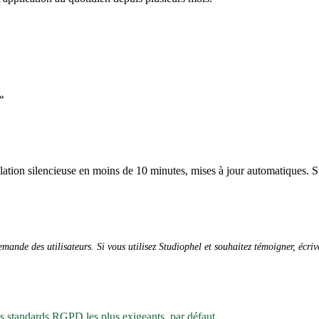
»
allation silencieuse en moins de 10 minutes, mises à jour automatiques. S
ande des utilisateurs. Si vous utilisez Studiophel et souhaitez témoigner, écri
es standards RGPD les plus exigeants, par défaut.