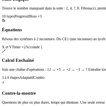
Trouve le nombre manquant dans la suite : 2, 4, ?, 8. Fibonacci, premi
10 types
Progressif
Boss ×3
📝
Équations
Résous des systèmes à 2 inconnues. Du CE1 (une inconnue) au lycée 
X et Y
Timer ×2
Accolade {
🔗
Calcul Enchaîné
Suis une chaîne d'opérations : 12 → +5 → ×2 → −3 → ? Entraîne ton 
3 à 6 étapes
Adaptatif
Combo
⚡
Contre-la-montre
Questions de plus en plus dures, temps qui diminue. Une seule erreur et