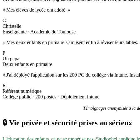
« Mes élèves de lycée ont adoré. »
C
Christelle
Enseignante · Académie de Toulouse
« Mes deux enfants en primaire s'amusent enfin à réviser leurs tables. 
P
Un papa
Deux enfants en primaire
« J'ai déployé l'application sur les 200 PC du collège via Intune. Inst
R
Référent numérique
Collège public · 200 postes · Déploiement Intune
Témoignages anonymisés à la dem
🔒
Vie privée et sécurité prises au sérieux
L'éducation des enfants, ça ne se monétise pas. Studiophel applique l