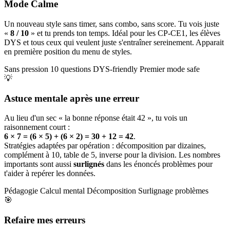
Mode Calme
Un nouveau style sans timer, sans combo, sans score. Tu vois juste
«
8 / 10
» et tu prends ton temps. Idéal pour les CP-CE1, les élèves
DYS et tous ceux qui veulent juste s'entraîner sereinement. Apparait
en première position du menu de styles.
Sans pression
10 questions
DYS-friendly
Premier mode safe
💡
Astuce mentale après une erreur
Au lieu d'un sec « la bonne réponse était 42 », tu vois un
raisonnement court :
6 × 7 = (6 × 5) + (6 × 2) = 30 + 12 = 42
.
Stratégies adaptées par opération : décomposition par dizaines,
complément à 10, table de 5, inverse pour la division. Les nombres
importants sont aussi
surlignés
dans les énoncés problèmes pour
t'aider à repérer les données.
Pédagogie
Calcul mental
Décomposition
Surlignage problèmes
🎯
Refaire mes erreurs