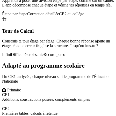
Apprends à poser une division étape par étape, comme sur un cahier.
L'app décompose chaque étape et vérifie tes réponses en temps réel.
Étape par étape
Correction détaillée
CE2 au collège
🏗️
Tour de Calcul
Construis ta tour étage par étage. Chaque bonne réponse ajoute un
étage, chaque erreur fragilise la structure. Jusqu'où iras-tu ?
Infini
Difficulté croissante
Record perso
Adapté au programme scolaire
Du CE1 au lycée, chaque niveau suit le programme de l'Éducation
Nationale
🏫
Primaire
CE1
Additions, soustractions posées, compléments simples
+ −
CE2
Premières tables, calculs à retenue