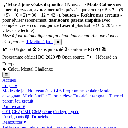
🌿
Mise à jour v0.4.6 disponible !
Nouveau :
Mode Calme
sans
timer ni pression,
astuce mentale
après chaque erreur (« 6 × 7 = (6
× 5) + (6 × 2) = 30 + 12 = 42 »),
bouton « Refaire mes erreurs »
pour réviser sereinement,
dashboard parent simplifié
avec
compétences en couleur,
police Lexend
plus lisible (+15-20 % de
vitesse de lecture).
Mise à jour automatique au prochain lancement. Aucune donnée
n'est perdue.
⬇️ Mettre à jour
✖
💸
100% gratuit
🚫
Sans publicité
🔒
Conforme RGPD
📚
Programme officiel BO 2020
🌍
Open source
🇪🇺
Hébergé en
Europe
🧠
Calcul Mental Challenge
☰
Accueil
Le jeu ▾
Modes de jeu
Nouveautés v0.4.6
Programme scolaire
Mode
enseignant
Mode famille
Tutoriel élève
Tutoriel enseignant
Tutoriel
parent
Jeu gratuit
Par niveau ▾
CE1
CE2
CM1
CM2
6ème
Collège
Lycée
Enseignants
📖 Tutoriels
Ressources ▾
Tables de multiplication
Astuces de calcul
Exercices par niveau