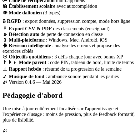
🔑
Code de récupération
multi-appareils
🏫
Établissement scolaire
avec autocomplétion
👁
Mode daltonien
(3 types)
🔒
RGPD
: export données, suppression compte, mode hors ligne
📄
Export CSV & PDF
des classements (enseignant)
📡
Détection auto
de perte de connexion en classe
📱
Multi-plateforme
: Windows, Mac, Android, iOS
🧠
Révision intelligente
: analyse tes erreurs et propose des
exercices ciblés
🎯
Objectifs quotidiens
: 3 défis chaque jour avec bonus XP
👨‍👩‍👧
Mode parent
: code PIN, tableau de bord, limite de temps
📊
Rapport hebdo
: résumé de ta progression de la semaine
🎵
Musique de fond
: ambiance sonore pendant les parties
🌿 Version 0.4.6 — Mai 2026
Pédagogie d'abord
Une mise à jour entièrement focalisée sur l'apprentissage et
l'expérience d'usage : moins de pression, plus de feedback formatif,
plus de lisibilité.
🌿