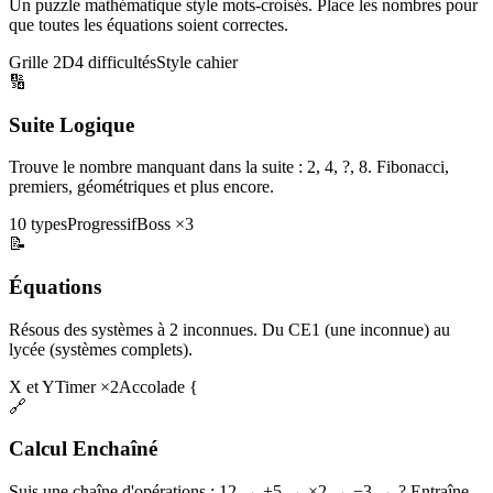
Un puzzle mathématique style mots-croisés. Place les nombres pour
que toutes les équations soient correctes.
Grille 2D
4 difficultés
Style cahier
🔢
Suite Logique
Trouve le nombre manquant dans la suite : 2, 4, ?, 8. Fibonacci,
premiers, géométriques et plus encore.
10 types
Progressif
Boss ×3
📝
Équations
Résous des systèmes à 2 inconnues. Du CE1 (une inconnue) au
lycée (systèmes complets).
X et Y
Timer ×2
Accolade {
🔗
Calcul Enchaîné
Suis une chaîne d'opérations : 12 → +5 → ×2 → −3 → ? Entraîne