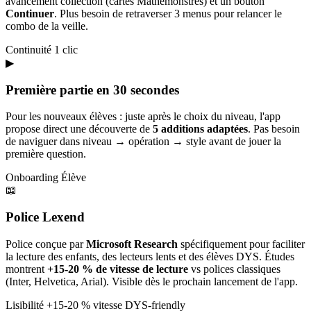
avancement collection (cartes Mathémonstres) et un bouton
Continuer
. Plus besoin de retraverser 3 menus pour relancer le
combo de la veille.
Continuité
1 clic
▶
Première partie en 30 secondes
Pour les nouveaux élèves : juste après le choix du niveau, l'app
propose direct une découverte de
5 additions adaptées
. Pas besoin
de naviguer dans niveau → opération → style avant de jouer la
première question.
Onboarding
Élève
📖
Police Lexend
Police conçue par
Microsoft Research
spécifiquement pour faciliter
la lecture des enfants, des lecteurs lents et des élèves DYS. Études
montrent
+15-20 % de vitesse de lecture
vs polices classiques
(Inter, Helvetica, Arial). Visible dès le prochain lancement de l'app.
Lisibilité
+15-20 % vitesse
DYS-friendly