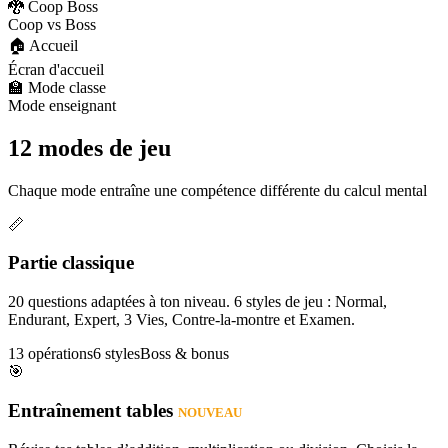
🐉 Coop Boss
Coop vs Boss
🏠 Accueil
Écran d'accueil
🏫 Mode classe
Mode enseignant
12 modes de jeu
Chaque mode entraîne une compétence différente du calcul mental
📏
Partie classique
20 questions adaptées à ton niveau. 6 styles de jeu : Normal,
Endurant, Expert, 3 Vies, Contre-la-montre et Examen.
13 opérations
6 styles
Boss & bonus
🎯
Entraînement tables
NOUVEAU