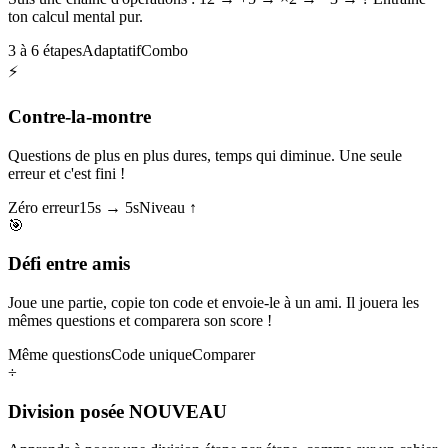
ton calcul mental pur.
3 à 6 étapes
Adaptatif
Combo
⚡
Contre-la-montre
Questions de plus en plus dures, temps qui diminue. Une seule
erreur et c'est fini !
Zéro erreur
15s → 5s
Niveau ↑
🎯
Défi entre amis
Joue une partie, copie ton code et envoie-le à un ami. Il jouera les
mêmes questions et comparera son score !
Même questions
Code unique
Comparer
÷
Division posée
NOUVEAU