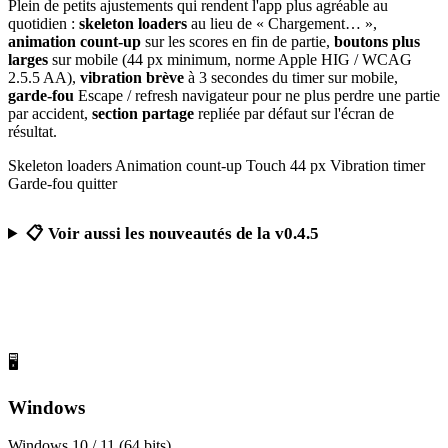
Plein de petits ajustements qui rendent l'app plus agréable au
quotidien :
skeleton loaders
au lieu de « Chargement… »,
animation count-up
sur les scores en fin de partie,
boutons plus
larges
sur mobile (44 px minimum, norme Apple HIG / WCAG
2.5.5 AA),
vibration brève
à 3 secondes du timer sur mobile,
garde-fou
Escape / refresh navigateur pour ne plus perdre une partie
par accident,
section partage
repliée par défaut sur l'écran de
résultat.
Skeleton loaders
Animation count-up
Touch 44 px
Vibration timer
Garde-fou quitter
📋 Voir aussi les nouveautés de la v0.4.5
Télécharger Calcul Mental Challenge
Gratuit, sans publicité, sans compte obligatoire
🖥️
Windows
Windows 10 / 11 (64 bits)