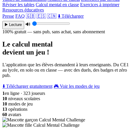
Réviser les tables
Calcul mental en classe
Exercices à imprimer
Ressources éducatives
Presse
FAQ
🇬🇧
🇪🇸
🇨🇳
⬇️ Télécharger
🔊
▶️ Lecture
100% gratuit — sans pub, sans achat, sans abonnement
Le calcul mental
devient un jeu !
L'application que les élèves demandent à leurs enseignants. Du CE1
au lycée, en solo ou en classe — avec des duels, des badges et zéro
pub.
⬇️ Télécharger gratuitement
🎮 Voir les modes de jeu
1
en ligne · 323 joueurs
10
niveaux scolaires
10
modes de jeu
13
opérations
60
avatars