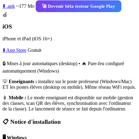
⬇️ .apk
~177 Mo
🚀 Devenir bêta testeur Google Play
🍏
iOS
iPhone et iPad (iOS 16+)
⬇️ App Store
Gratuit
🔒 Mises à jour automatiques (desktop) • 🔥 Pare-feu configuré
automatiquement (Windows)
💡
Enseignants :
installez sur le poste professeur (Windows/Mac)
ET les postes élèves (desktop ou mobile). Même réseau WiFi requis.
📱
Mobile :
Le mode enseignant est disponible sur mobile (gestion
des classes, scan QR des élèves, synchronisation avec l'ordinateur
de la classe). Le lancement de séance se fait depuis l'ordinateur.
📋 Notice d'installation
🖥️ Windows