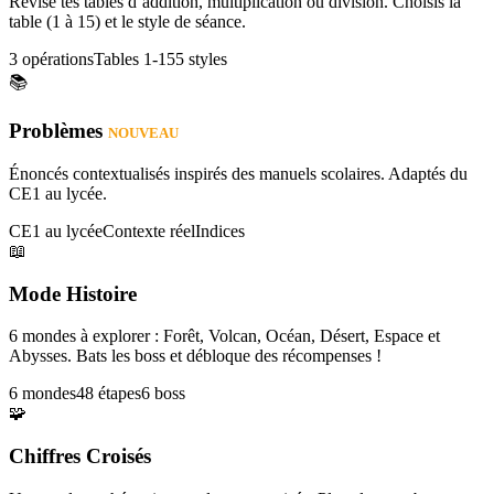
Révise tes tables d’addition, multiplication ou division. Choisis la
table (1 à 15) et le style de séance.
3 opérations
Tables 1-15
5 styles
📚
Problèmes
NOUVEAU
Énoncés contextualisés inspirés des manuels scolaires. Adaptés du
CE1 au lycée.
CE1 au lycée
Contexte réel
Indices
📖
Mode Histoire
6 mondes à explorer : Forêt, Volcan, Océan, Désert, Espace et
Abysses. Bats les boss et débloque des récompenses !
6 mondes
48 étapes
6 boss
🧩
Chiffres Croisés