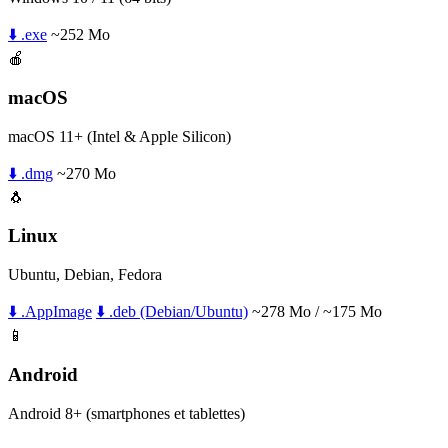
⬇️ .exe
~252 Mo
🍎
macOS
macOS 11+ (Intel & Apple Silicon)
⬇️ .dmg
~270 Mo
🐧
Linux
Ubuntu, Debian, Fedora
⬇️ .AppImage
⬇️ .deb (Debian/Ubuntu)
~278 Mo / ~175 Mo
📱
Android
Android 8+ (smartphones et tablettes)