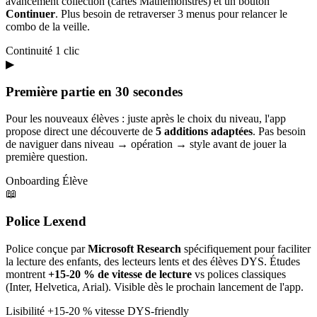
avancement collection (cartes Mathémonstres) et un bouton
Continuer
. Plus besoin de retraverser 3 menus pour relancer le
combo de la veille.
Continuité
1 clic
▶
Première partie en 30 secondes
Pour les nouveaux élèves : juste après le choix du niveau, l'app
propose direct une découverte de
5 additions adaptées
. Pas besoin
de naviguer dans niveau → opération → style avant de jouer la
première question.
Onboarding
Élève
📖
Police Lexend
Police conçue par
Microsoft Research
spécifiquement pour faciliter
la lecture des enfants, des lecteurs lents et des élèves DYS. Études
montrent
+15-20 % de vitesse de lecture
vs polices classiques
(Inter, Helvetica, Arial). Visible dès le prochain lancement de l'app.
Lisibilité
+15-20 % vitesse
DYS-friendly