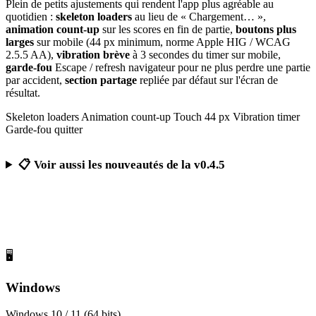
Plein de petits ajustements qui rendent l'app plus agréable au
quotidien :
skeleton loaders
au lieu de « Chargement… »,
animation count-up
sur les scores en fin de partie,
boutons plus
larges
sur mobile (44 px minimum, norme Apple HIG / WCAG
2.5.5 AA),
vibration brève
à 3 secondes du timer sur mobile,
garde-fou
Escape / refresh navigateur pour ne plus perdre une partie
par accident,
section partage
repliée par défaut sur l'écran de
résultat.
Skeleton loaders
Animation count-up
Touch 44 px
Vibration timer
Garde-fou quitter
📋 Voir aussi les nouveautés de la v0.4.5
Télécharger Calcul Mental Challenge
Gratuit, sans publicité, sans compte obligatoire
🖥️
Windows
Windows 10 / 11 (64 bits)