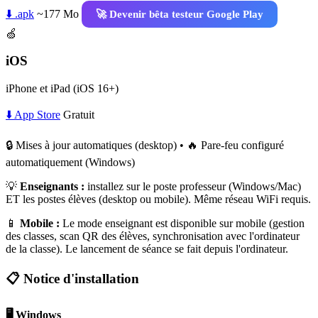
⬇️ .apk
~177 Mo
🚀 Devenir bêta testeur Google Play
🍏
iOS
iPhone et iPad (iOS 16+)
⬇️ App Store
Gratuit
🔒 Mises à jour automatiques (desktop) • 🔥 Pare-feu configuré
automatiquement (Windows)
💡
Enseignants :
installez sur le poste professeur (Windows/Mac)
ET les postes élèves (desktop ou mobile). Même réseau WiFi requis.
📱
Mobile :
Le mode enseignant est disponible sur mobile (gestion
des classes, scan QR des élèves, synchronisation avec l'ordinateur
de la classe). Le lancement de séance se fait depuis l'ordinateur.
📋 Notice d'installation
🖥️ Windows