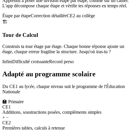
Apprends à poser une division étape par étape, comme sur un cahier.
L'app décompose chaque étape et vérifie tes réponses en temps réel.
Étape par étape
Correction détaillée
CE2 au collège
🏗️
Tour de Calcul
Construis ta tour étage par étage. Chaque bonne réponse ajoute un
étage, chaque erreur fragilise la structure. Jusqu'où iras-tu ?
Infini
Difficulté croissante
Record perso
Adapté au programme scolaire
Du CE1 au lycée, chaque niveau suit le programme de l'Éducation
Nationale
🏫
Primaire
CE1
Additions, soustractions posées, compléments simples
+ −
CE2
Premières tables, calculs à retenue