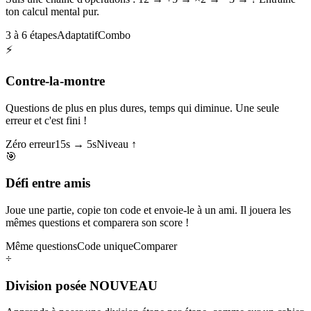
ton calcul mental pur.
3 à 6 étapes
Adaptatif
Combo
⚡
Contre-la-montre
Questions de plus en plus dures, temps qui diminue. Une seule
erreur et c'est fini !
Zéro erreur
15s → 5s
Niveau ↑
🎯
Défi entre amis
Joue une partie, copie ton code et envoie-le à un ami. Il jouera les
mêmes questions et comparera son score !
Même questions
Code unique
Comparer
÷
Division posée
NOUVEAU