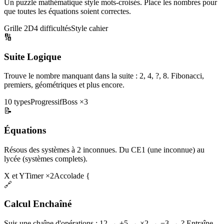
Un puzzle mathématique style mots-croisés. Place les nombres pour
que toutes les équations soient correctes.
Grille 2D
4 difficultés
Style cahier
🔢
Suite Logique
Trouve le nombre manquant dans la suite : 2, 4, ?, 8. Fibonacci,
premiers, géométriques et plus encore.
10 types
Progressif
Boss ×3
📝
Équations
Résous des systèmes à 2 inconnues. Du CE1 (une inconnue) au
lycée (systèmes complets).
X et Y
Timer ×2
Accolade {
🔗
Calcul Enchaîné
Suis une chaîne d'opérations : 12 → +5 → ×2 → −3 → ? Entraîne