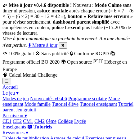
🌿
Mise à jour v0.4.6 disponible !
Nouveau :
Mode Calme
sans
timer ni pression,
astuce mentale
après chaque erreur (« 6 × 7 = (6
× 5) + (6 × 2) = 30 + 12 = 42 »),
bouton « Refaire mes erreurs »
pour réviser sereinement,
dashboard parent simplifié
avec
compétences en couleur,
police Lexend
plus lisible (+15-20 % de
vitesse de lecture).
Mise à jour automatique au prochain lancement. Aucune donnée
n'est perdue.
⬇️ Mettre à jour
✖
💸
100% gratuit
🚫
Sans publicité
🔒
Conforme RGPD
📚
Programme officiel BO 2020
🌍
Open source
🇪🇺
Hébergé en
Europe
🧠
Calcul Mental Challenge
☰
Accueil
Le jeu ▾
Modes de jeu
Nouveautés v0.4.6
Programme scolaire
Mode
enseignant
Mode famille
Tutoriel élève
Tutoriel enseignant
Tutoriel
parent
Jeu gratuit
Par niveau ▾
CE1
CE2
CM1
CM2
6ème
Collège
Lycée
Enseignants
📖 Tutoriels
Ressources ▾
Tables de multiplication
Astuces de calcul
Exercices par niveau