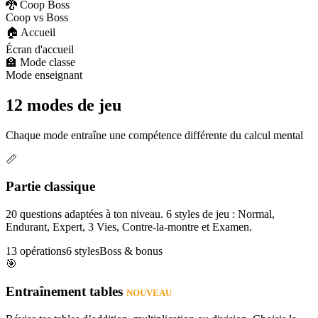
🐉 Coop Boss
Coop vs Boss
🏠 Accueil
Écran d'accueil
🏫 Mode classe
Mode enseignant
12 modes de jeu
Chaque mode entraîne une compétence différente du calcul mental
📏
Partie classique
20 questions adaptées à ton niveau. 6 styles de jeu : Normal,
Endurant, Expert, 3 Vies, Contre-la-montre et Examen.
13 opérations
6 styles
Boss & bonus
🎯
Entraînement tables
NOUVEAU