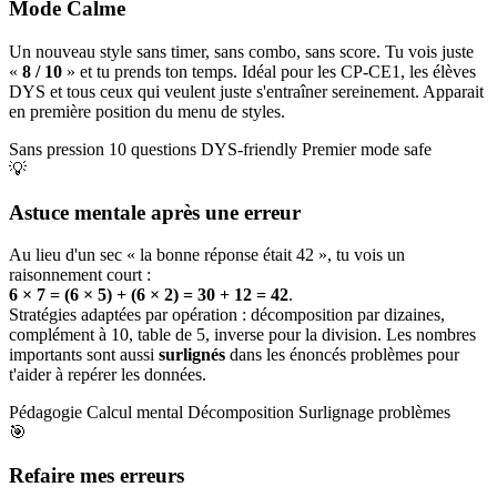
Mode Calme
Un nouveau style sans timer, sans combo, sans score. Tu vois juste
«
8 / 10
» et tu prends ton temps. Idéal pour les CP-CE1, les élèves
DYS et tous ceux qui veulent juste s'entraîner sereinement. Apparait
en première position du menu de styles.
Sans pression
10 questions
DYS-friendly
Premier mode safe
💡
Astuce mentale après une erreur
Au lieu d'un sec « la bonne réponse était 42 », tu vois un
raisonnement court :
6 × 7 = (6 × 5) + (6 × 2) = 30 + 12 = 42
.
Stratégies adaptées par opération : décomposition par dizaines,
complément à 10, table de 5, inverse pour la division. Les nombres
importants sont aussi
surlignés
dans les énoncés problèmes pour
t'aider à repérer les données.
Pédagogie
Calcul mental
Décomposition
Surlignage problèmes
🎯
Refaire mes erreurs