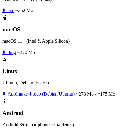
⬇️ .exe
~252 Mo
🍎
macOS
macOS 11+ (Intel & Apple Silicon)
⬇️ .dmg
~270 Mo
🐧
Linux
Ubuntu, Debian, Fedora
⬇️ .AppImage
⬇️ .deb (Debian/Ubuntu)
~278 Mo / ~175 Mo
📱
Android
Android 8+ (smartphones et tablettes)