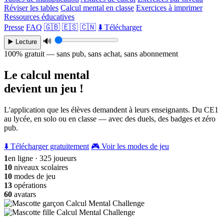
Réviser les tables
Calcul mental en classe
Exercices à imprimer
Ressources éducatives
Presse
FAQ
🇬🇧
🇪🇸
🇨🇳
⬇️ Télécharger
🔊
▶️ Lecture
100% gratuit — sans pub, sans achat, sans abonnement
Le calcul mental
devient un jeu !
L'application que les élèves demandent à leurs enseignants. Du CE1
au lycée, en solo ou en classe — avec des duels, des badges et zéro
pub.
⬇️ Télécharger gratuitement
🎮 Voir les modes de jeu
1
en ligne · 325 joueurs
10
niveaux scolaires
10
modes de jeu
13
opérations
60
avatars