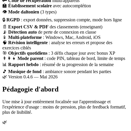
🔑
Code de récupération
multi-appareils
🏫
Établissement scolaire
avec autocomplétion
👁
Mode daltonien
(3 types)
🔒
RGPD
: export données, suppression compte, mode hors ligne
📄
Export CSV & PDF
des classements (enseignant)
📡
Détection auto
de perte de connexion en classe
📱
Multi-plateforme
: Windows, Mac, Android, iOS
🧠
Révision intelligente
: analyse tes erreurs et propose des
exercices ciblés
🎯
Objectifs quotidiens
: 3 défis chaque jour avec bonus XP
👨‍👩‍👧
Mode parent
: code PIN, tableau de bord, limite de temps
📊
Rapport hebdo
: résumé de ta progression de la semaine
🎵
Musique de fond
: ambiance sonore pendant les parties
🌿 Version 0.4.6 — Mai 2026
Pédagogie d'abord
Une mise à jour entièrement focalisée sur l'apprentissage et
l'expérience d'usage : moins de pression, plus de feedback formatif,
plus de lisibilité.
🌿