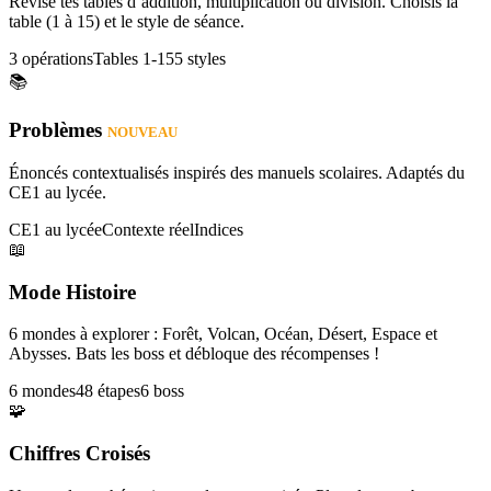
Révise tes tables d’addition, multiplication ou division. Choisis la
table (1 à 15) et le style de séance.
3 opérations
Tables 1-15
5 styles
📚
Problèmes
NOUVEAU
Énoncés contextualisés inspirés des manuels scolaires. Adaptés du
CE1 au lycée.
CE1 au lycée
Contexte réel
Indices
📖
Mode Histoire
6 mondes à explorer : Forêt, Volcan, Océan, Désert, Espace et
Abysses. Bats les boss et débloque des récompenses !
6 mondes
48 étapes
6 boss
🧩
Chiffres Croisés