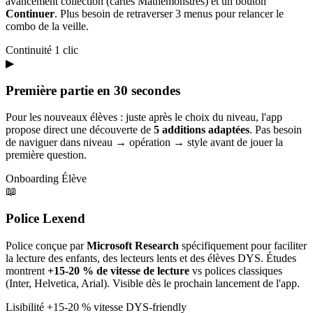
avancement collection (cartes Mathémonstres) et un bouton
Continuer
. Plus besoin de retraverser 3 menus pour relancer le
combo de la veille.
Continuité
1 clic
▶
Première partie en 30 secondes
Pour les nouveaux élèves : juste après le choix du niveau, l'app
propose direct une découverte de
5 additions adaptées
. Pas besoin
de naviguer dans niveau → opération → style avant de jouer la
première question.
Onboarding
Élève
📖
Police Lexend
Police conçue par
Microsoft Research
spécifiquement pour faciliter
la lecture des enfants, des lecteurs lents et des élèves DYS. Études
montrent
+15-20 % de vitesse de lecture
vs polices classiques
(Inter, Helvetica, Arial). Visible dès le prochain lancement de l'app.
Lisibilité
+15-20 % vitesse
DYS-friendly