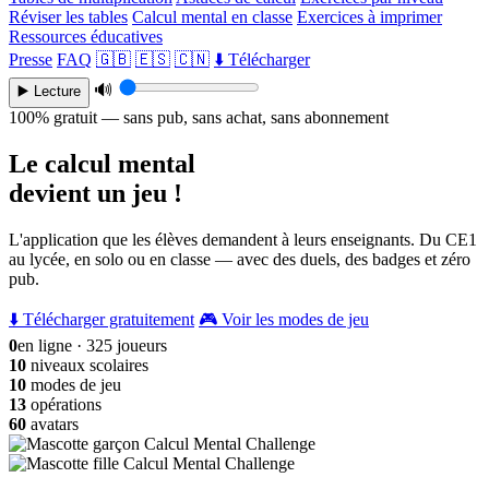
Réviser les tables
Calcul mental en classe
Exercices à imprimer
Ressources éducatives
Presse
FAQ
🇬🇧
🇪🇸
🇨🇳
⬇️ Télécharger
🔊
▶️ Lecture
100% gratuit — sans pub, sans achat, sans abonnement
Le calcul mental
devient un jeu !
L'application que les élèves demandent à leurs enseignants. Du CE1
au lycée, en solo ou en classe — avec des duels, des badges et zéro
pub.
⬇️ Télécharger gratuitement
🎮 Voir les modes de jeu
0
en ligne · 325 joueurs
10
niveaux scolaires
10
modes de jeu
13
opérations
60
avatars