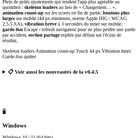
Plein de petits ajustements qui rendent l'app plus agréable au
quotidien :
skeleton loaders
au lieu de « Chargement… »,
animation count-up
sur les scores en fin de partie,
boutons plus
larges
sur mobile (44 px minimum, norme Apple HIG / WCAG
2.5.5 AA),
vibration brève
à 3 secondes du timer sur mobile,
garde-fou
Escape / refresh navigateur pour ne plus perdre une partie
par accident,
section partage
repliée par défaut sur l'écran de
résultat.
Skeleton loaders
Animation count-up
Touch 44 px
Vibration timer
Garde-fou quitter
📋 Voir aussi les nouveautés de la v0.4.5
Télécharger Calcul Mental Challenge
Gratuit, sans publicité, sans compte obligatoire
🖥️
Windows
Windows 10 / 11 (64 bits)