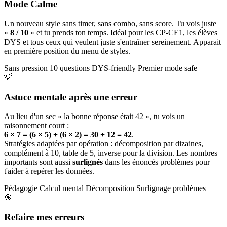
Mode Calme
Un nouveau style sans timer, sans combo, sans score. Tu vois juste
«
8 / 10
» et tu prends ton temps. Idéal pour les CP-CE1, les élèves
DYS et tous ceux qui veulent juste s'entraîner sereinement. Apparait
en première position du menu de styles.
Sans pression
10 questions
DYS-friendly
Premier mode safe
💡
Astuce mentale après une erreur
Au lieu d'un sec « la bonne réponse était 42 », tu vois un
raisonnement court :
6 × 7 = (6 × 5) + (6 × 2) = 30 + 12 = 42
.
Stratégies adaptées par opération : décomposition par dizaines,
complément à 10, table de 5, inverse pour la division. Les nombres
importants sont aussi
surlignés
dans les énoncés problèmes pour
t'aider à repérer les données.
Pédagogie
Calcul mental
Décomposition
Surlignage problèmes
🎯
Refaire mes erreurs