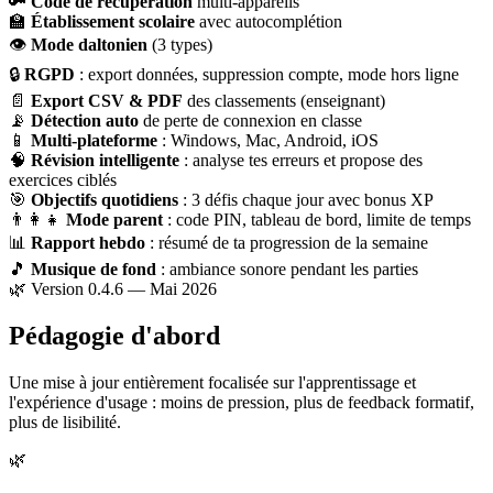
🔑
Code de récupération
multi-appareils
🏫
Établissement scolaire
avec autocomplétion
👁
Mode daltonien
(3 types)
🔒
RGPD
: export données, suppression compte, mode hors ligne
📄
Export CSV & PDF
des classements (enseignant)
📡
Détection auto
de perte de connexion en classe
📱
Multi-plateforme
: Windows, Mac, Android, iOS
🧠
Révision intelligente
: analyse tes erreurs et propose des
exercices ciblés
🎯
Objectifs quotidiens
: 3 défis chaque jour avec bonus XP
👨‍👩‍👧
Mode parent
: code PIN, tableau de bord, limite de temps
📊
Rapport hebdo
: résumé de ta progression de la semaine
🎵
Musique de fond
: ambiance sonore pendant les parties
🌿 Version 0.4.6 — Mai 2026
Pédagogie d'abord
Une mise à jour entièrement focalisée sur l'apprentissage et
l'expérience d'usage : moins de pression, plus de feedback formatif,
plus de lisibilité.
🌿