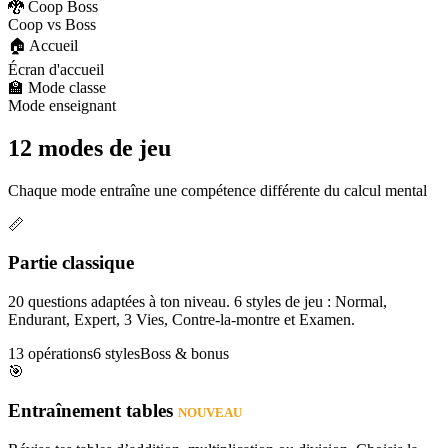
🐉 Coop Boss
Coop vs Boss
🏠 Accueil
Écran d'accueil
🏫 Mode classe
Mode enseignant
12 modes de jeu
Chaque mode entraîne une compétence différente du calcul mental
📏
Partie classique
20 questions adaptées à ton niveau. 6 styles de jeu : Normal,
Endurant, Expert, 3 Vies, Contre-la-montre et Examen.
13 opérations
6 styles
Boss & bonus
🎯
Entraînement tables
NOUVEAU