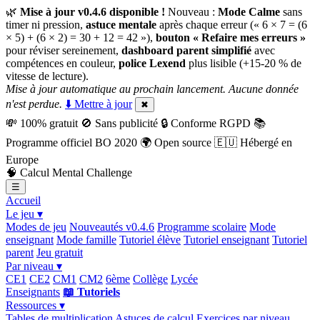
🌿
Mise à jour v0.4.6 disponible !
Nouveau :
Mode Calme
sans
timer ni pression,
astuce mentale
après chaque erreur (« 6 × 7 = (6
× 5) + (6 × 2) = 30 + 12 = 42 »),
bouton « Refaire mes erreurs »
pour réviser sereinement,
dashboard parent simplifié
avec
compétences en couleur,
police Lexend
plus lisible (+15-20 % de
vitesse de lecture).
Mise à jour automatique au prochain lancement. Aucune donnée
n'est perdue.
⬇️ Mettre à jour
✖
💸
100% gratuit
🚫
Sans publicité
🔒
Conforme RGPD
📚
Programme officiel BO 2020
🌍
Open source
🇪🇺
Hébergé en
Europe
🧠
Calcul Mental Challenge
☰
Accueil
Le jeu ▾
Modes de jeu
Nouveautés v0.4.6
Programme scolaire
Mode
enseignant
Mode famille
Tutoriel élève
Tutoriel enseignant
Tutoriel
parent
Jeu gratuit
Par niveau ▾
CE1
CE2
CM1
CM2
6ème
Collège
Lycée
Enseignants
📖 Tutoriels
Ressources ▾
Tables de multiplication
Astuces de calcul
Exercices par niveau