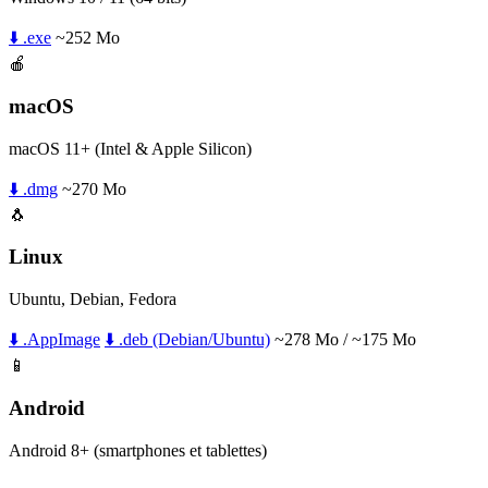
⬇️ .exe
~252 Mo
🍎
macOS
macOS 11+ (Intel & Apple Silicon)
⬇️ .dmg
~270 Mo
🐧
Linux
Ubuntu, Debian, Fedora
⬇️ .AppImage
⬇️ .deb (Debian/Ubuntu)
~278 Mo / ~175 Mo
📱
Android
Android 8+ (smartphones et tablettes)