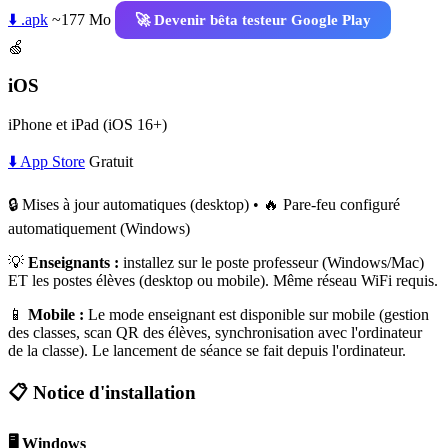
⬇️ .apk
~177 Mo
🚀 Devenir bêta testeur Google Play
🍏
iOS
iPhone et iPad (iOS 16+)
⬇️ App Store
Gratuit
🔒 Mises à jour automatiques (desktop) • 🔥 Pare-feu configuré
automatiquement (Windows)
💡
Enseignants :
installez sur le poste professeur (Windows/Mac)
ET les postes élèves (desktop ou mobile). Même réseau WiFi requis.
📱
Mobile :
Le mode enseignant est disponible sur mobile (gestion
des classes, scan QR des élèves, synchronisation avec l'ordinateur
de la classe). Le lancement de séance se fait depuis l'ordinateur.
📋 Notice d'installation
🖥️ Windows