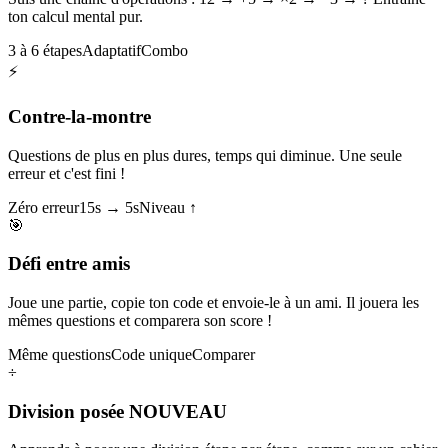
ton calcul mental pur.
3 à 6 étapes
Adaptatif
Combo
⚡
Contre-la-montre
Questions de plus en plus dures, temps qui diminue. Une seule
erreur et c'est fini !
Zéro erreur
15s → 5s
Niveau ↑
🎯
Défi entre amis
Joue une partie, copie ton code et envoie-le à un ami. Il jouera les
mêmes questions et comparera son score !
Même questions
Code unique
Comparer
÷
Division posée
NOUVEAU