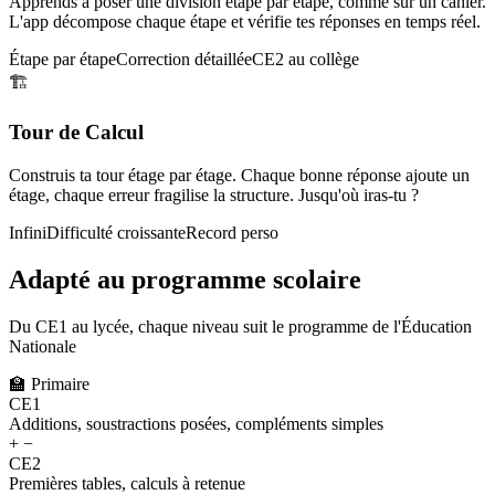
Apprends à poser une division étape par étape, comme sur un cahier.
L'app décompose chaque étape et vérifie tes réponses en temps réel.
Étape par étape
Correction détaillée
CE2 au collège
🏗️
Tour de Calcul
Construis ta tour étage par étage. Chaque bonne réponse ajoute un
étage, chaque erreur fragilise la structure. Jusqu'où iras-tu ?
Infini
Difficulté croissante
Record perso
Adapté au programme scolaire
Du CE1 au lycée, chaque niveau suit le programme de l'Éducation
Nationale
🏫
Primaire
CE1
Additions, soustractions posées, compléments simples
+ −
CE2
Premières tables, calculs à retenue