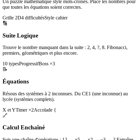
Un puzzle mathématique style mots-croisés. Place les nombres pour
que toutes les équations soient correctes.
Grille 2D
4 difficultés
Style cahier
🔢
Suite Logique
Trouve le nombre manquant dans la suite : 2, 4, ?, 8. Fibonacci,
premiers, géométriques et plus encore.
10 types
Progressif
Boss ×3
📝
Équations
Résous des systèmes à 2 inconnues. Du CE1 (une inconnue) au
lycée (systèmes complets).
X et Y
Timer ×2
Accolade {
🔗
Calcul Enchaîné
Suis une chaîne d'opérations : 12 → +5 → ×2 → −3 → ? Entraîne