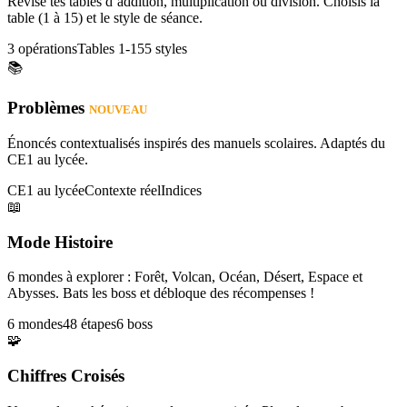
Révise tes tables d’addition, multiplication ou division. Choisis la
table (1 à 15) et le style de séance.
3 opérations
Tables 1-15
5 styles
📚
Problèmes
NOUVEAU
Énoncés contextualisés inspirés des manuels scolaires. Adaptés du
CE1 au lycée.
CE1 au lycée
Contexte réel
Indices
📖
Mode Histoire
6 mondes à explorer : Forêt, Volcan, Océan, Désert, Espace et
Abysses. Bats les boss et débloque des récompenses !
6 mondes
48 étapes
6 boss
🧩
Chiffres Croisés