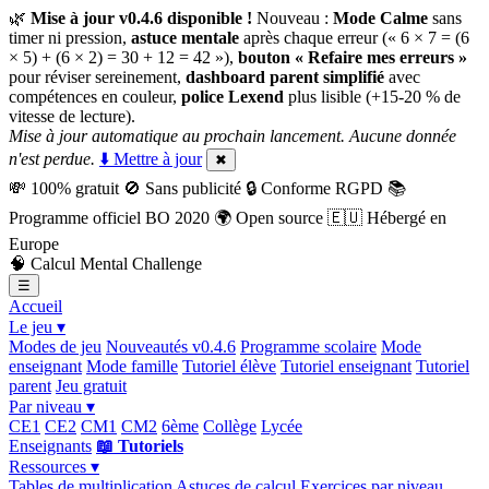
🌿
Mise à jour v0.4.6 disponible !
Nouveau :
Mode Calme
sans
timer ni pression,
astuce mentale
après chaque erreur (« 6 × 7 = (6
× 5) + (6 × 2) = 30 + 12 = 42 »),
bouton « Refaire mes erreurs »
pour réviser sereinement,
dashboard parent simplifié
avec
compétences en couleur,
police Lexend
plus lisible (+15-20 % de
vitesse de lecture).
Mise à jour automatique au prochain lancement. Aucune donnée
n'est perdue.
⬇️ Mettre à jour
✖
💸
100% gratuit
🚫
Sans publicité
🔒
Conforme RGPD
📚
Programme officiel BO 2020
🌍
Open source
🇪🇺
Hébergé en
Europe
🧠
Calcul Mental Challenge
☰
Accueil
Le jeu ▾
Modes de jeu
Nouveautés v0.4.6
Programme scolaire
Mode
enseignant
Mode famille
Tutoriel élève
Tutoriel enseignant
Tutoriel
parent
Jeu gratuit
Par niveau ▾
CE1
CE2
CM1
CM2
6ème
Collège
Lycée
Enseignants
📖 Tutoriels
Ressources ▾
Tables de multiplication
Astuces de calcul
Exercices par niveau