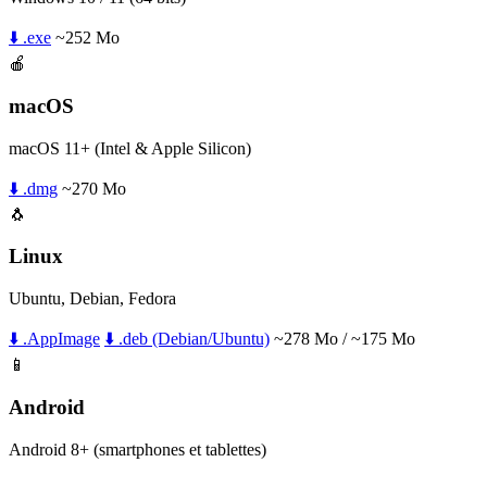
⬇️ .exe
~252 Mo
🍎
macOS
macOS 11+ (Intel & Apple Silicon)
⬇️ .dmg
~270 Mo
🐧
Linux
Ubuntu, Debian, Fedora
⬇️ .AppImage
⬇️ .deb (Debian/Ubuntu)
~278 Mo / ~175 Mo
📱
Android
Android 8+ (smartphones et tablettes)