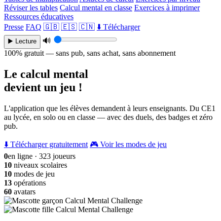
Réviser les tables
Calcul mental en classe
Exercices à imprimer
Ressources éducatives
Presse
FAQ
🇬🇧
🇪🇸
🇨🇳
⬇️ Télécharger
🔊
▶️ Lecture
100% gratuit — sans pub, sans achat, sans abonnement
Le calcul mental
devient un jeu !
L'application que les élèves demandent à leurs enseignants. Du CE1
au lycée, en solo ou en classe — avec des duels, des badges et zéro
pub.
⬇️ Télécharger gratuitement
🎮 Voir les modes de jeu
0
en ligne · 323 joueurs
10
niveaux scolaires
10
modes de jeu
13
opérations
60
avatars