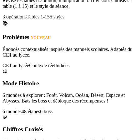
Révise tes tables d’addition, multiplication ou division. Choisis la
table (1 à 15) et le style de séance.
3 opérations
Tables 1-15
5 styles
📚
Problèmes
NOUVEAU
Énoncés contextualisés inspirés des manuels scolaires. Adaptés du
CE1 au lycée.
CE1 au lycée
Contexte réel
Indices
📖
Mode Histoire
6 mondes à explorer : Forêt, Volcan, Océan, Désert, Espace et
Abysses. Bats les boss et débloque des récompenses !
6 mondes
48 étapes
6 boss
🧩
Chiffres Croisés