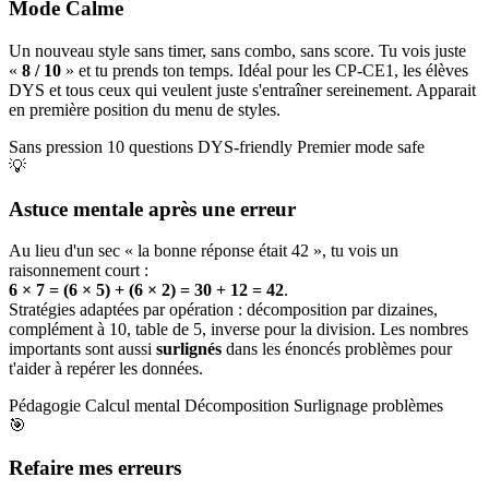
Mode Calme
Un nouveau style sans timer, sans combo, sans score. Tu vois juste
«
8 / 10
» et tu prends ton temps. Idéal pour les CP-CE1, les élèves
DYS et tous ceux qui veulent juste s'entraîner sereinement. Apparait
en première position du menu de styles.
Sans pression
10 questions
DYS-friendly
Premier mode safe
💡
Astuce mentale après une erreur
Au lieu d'un sec « la bonne réponse était 42 », tu vois un
raisonnement court :
6 × 7 = (6 × 5) + (6 × 2) = 30 + 12 = 42
.
Stratégies adaptées par opération : décomposition par dizaines,
complément à 10, table de 5, inverse pour la division. Les nombres
importants sont aussi
surlignés
dans les énoncés problèmes pour
t'aider à repérer les données.
Pédagogie
Calcul mental
Décomposition
Surlignage problèmes
🎯
Refaire mes erreurs