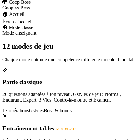
🐉 Coop Boss
Coop vs Boss
🏠 Accueil
Écran d'accueil
🏫 Mode classe
Mode enseignant
12 modes de jeu
Chaque mode entraîne une compétence différente du calcul mental
📏
Partie classique
20 questions adaptées à ton niveau. 6 styles de jeu : Normal,
Endurant, Expert, 3 Vies, Contre-la-montre et Examen.
13 opérations
6 styles
Boss & bonus
🎯
Entraînement tables
NOUVEAU