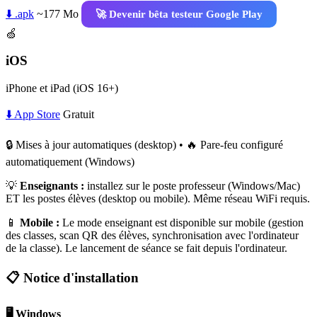
⬇️ .apk
~177 Mo
🚀 Devenir bêta testeur Google Play
🍏
iOS
iPhone et iPad (iOS 16+)
⬇️ App Store
Gratuit
🔒 Mises à jour automatiques (desktop) • 🔥 Pare-feu configuré
automatiquement (Windows)
💡
Enseignants :
installez sur le poste professeur (Windows/Mac)
ET les postes élèves (desktop ou mobile). Même réseau WiFi requis.
📱
Mobile :
Le mode enseignant est disponible sur mobile (gestion
des classes, scan QR des élèves, synchronisation avec l'ordinateur
de la classe). Le lancement de séance se fait depuis l'ordinateur.
📋 Notice d'installation
🖥️ Windows