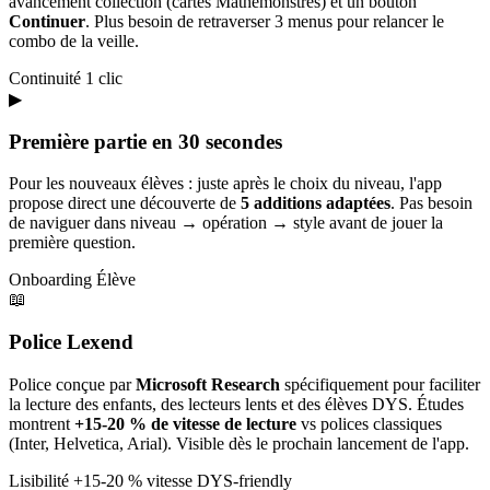
avancement collection (cartes Mathémonstres) et un bouton
Continuer
. Plus besoin de retraverser 3 menus pour relancer le
combo de la veille.
Continuité
1 clic
▶
Première partie en 30 secondes
Pour les nouveaux élèves : juste après le choix du niveau, l'app
propose direct une découverte de
5 additions adaptées
. Pas besoin
de naviguer dans niveau → opération → style avant de jouer la
première question.
Onboarding
Élève
📖
Police Lexend
Police conçue par
Microsoft Research
spécifiquement pour faciliter
la lecture des enfants, des lecteurs lents et des élèves DYS. Études
montrent
+15-20 % de vitesse de lecture
vs polices classiques
(Inter, Helvetica, Arial). Visible dès le prochain lancement de l'app.
Lisibilité
+15-20 % vitesse
DYS-friendly