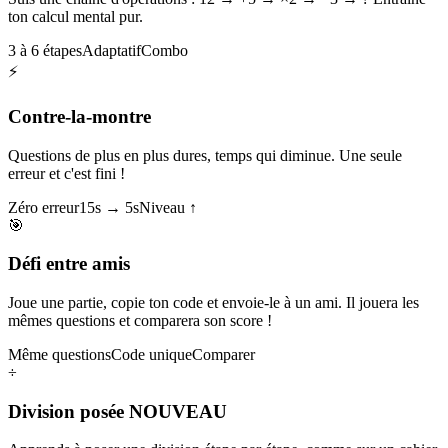
ton calcul mental pur.
3 à 6 étapes
Adaptatif
Combo
⚡
Contre-la-montre
Questions de plus en plus dures, temps qui diminue. Une seule
erreur et c'est fini !
Zéro erreur
15s → 5s
Niveau ↑
🎯
Défi entre amis
Joue une partie, copie ton code et envoie-le à un ami. Il jouera les
mêmes questions et comparera son score !
Même questions
Code unique
Comparer
÷
Division posée
NOUVEAU