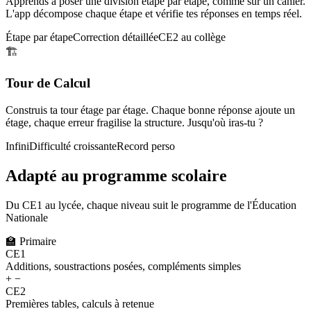
Apprends à poser une division étape par étape, comme sur un cahier.
L'app décompose chaque étape et vérifie tes réponses en temps réel.
Étape par étape
Correction détaillée
CE2 au collège
🏗️
Tour de Calcul
Construis ta tour étage par étage. Chaque bonne réponse ajoute un
étage, chaque erreur fragilise la structure. Jusqu'où iras-tu ?
Infini
Difficulté croissante
Record perso
Adapté au programme scolaire
Du CE1 au lycée, chaque niveau suit le programme de l'Éducation
Nationale
🏫
Primaire
CE1
Additions, soustractions posées, compléments simples
+ −
CE2
Premières tables, calculs à retenue