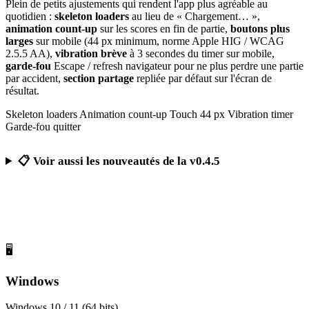
Plein de petits ajustements qui rendent l'app plus agréable au
quotidien :
skeleton loaders
au lieu de « Chargement… »,
animation count-up
sur les scores en fin de partie,
boutons plus
larges
sur mobile (44 px minimum, norme Apple HIG / WCAG
2.5.5 AA),
vibration brève
à 3 secondes du timer sur mobile,
garde-fou
Escape / refresh navigateur pour ne plus perdre une partie
par accident,
section partage
repliée par défaut sur l'écran de
résultat.
Skeleton loaders
Animation count-up
Touch 44 px
Vibration timer
Garde-fou quitter
📋 Voir aussi les nouveautés de la v0.4.5
Télécharger Calcul Mental Challenge
Gratuit, sans publicité, sans compte obligatoire
🖥️
Windows
Windows 10 / 11 (64 bits)