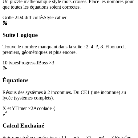
Un puzzle mathématique style mots-croisés. Place les nombres pour
que toutes les équations soient correctes.
Grille 2D
4 difficultés
Style cahier
🔢
Suite Logique
Trouve le nombre manquant dans la suite : 2, 4, ?, 8. Fibonacci,
premiers, géométriques et plus encore.
10 types
Progressif
Boss ×3
📝
Équations
Résous des systèmes à 2 inconnues. Du CE1 (une inconnue) au
lycée (systèmes complets).
X et Y
Timer ×2
Accolade {
🔗
Calcul Enchaîné
Suis une chaîne d'opérations : 12 → +5 → ×2 → −3 → ? Entraîne