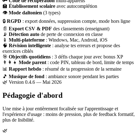
🔑
Code de récupération
multi-appareils
🏫
Établissement scolaire
avec autocomplétion
👁
Mode daltonien
(3 types)
🔒
RGPD
: export données, suppression compte, mode hors ligne
📄
Export CSV & PDF
des classements (enseignant)
📡
Détection auto
de perte de connexion en classe
📱
Multi-plateforme
: Windows, Mac, Android, iOS
🧠
Révision intelligente
: analyse tes erreurs et propose des
exercices ciblés
🎯
Objectifs quotidiens
: 3 défis chaque jour avec bonus XP
👨‍👩‍👧
Mode parent
: code PIN, tableau de bord, limite de temps
📊
Rapport hebdo
: résumé de ta progression de la semaine
🎵
Musique de fond
: ambiance sonore pendant les parties
🌿 Version 0.4.6 — Mai 2026
Pédagogie d'abord
Une mise à jour entièrement focalisée sur l'apprentissage et
l'expérience d'usage : moins de pression, plus de feedback formatif,
plus de lisibilité.
🌿