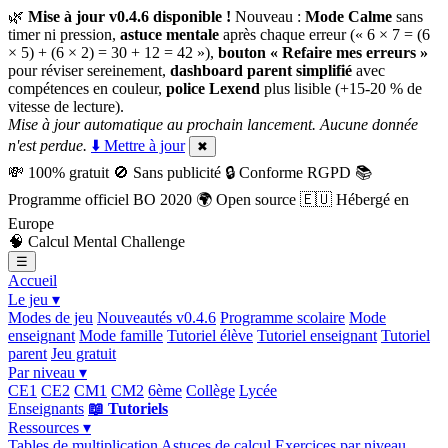
🌿
Mise à jour v0.4.6 disponible !
Nouveau :
Mode Calme
sans
timer ni pression,
astuce mentale
après chaque erreur (« 6 × 7 = (6
× 5) + (6 × 2) = 30 + 12 = 42 »),
bouton « Refaire mes erreurs »
pour réviser sereinement,
dashboard parent simplifié
avec
compétences en couleur,
police Lexend
plus lisible (+15-20 % de
vitesse de lecture).
Mise à jour automatique au prochain lancement. Aucune donnée
n'est perdue.
⬇️ Mettre à jour
✖
💸
100% gratuit
🚫
Sans publicité
🔒
Conforme RGPD
📚
Programme officiel BO 2020
🌍
Open source
🇪🇺
Hébergé en
Europe
🧠
Calcul Mental Challenge
☰
Accueil
Le jeu ▾
Modes de jeu
Nouveautés v0.4.6
Programme scolaire
Mode
enseignant
Mode famille
Tutoriel élève
Tutoriel enseignant
Tutoriel
parent
Jeu gratuit
Par niveau ▾
CE1
CE2
CM1
CM2
6ème
Collège
Lycée
Enseignants
📖 Tutoriels
Ressources ▾
Tables de multiplication
Astuces de calcul
Exercices par niveau