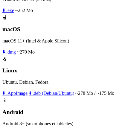
⬇️ .exe
~252 Mo
🍎
macOS
macOS 11+ (Intel & Apple Silicon)
⬇️ .dmg
~270 Mo
🐧
Linux
Ubuntu, Debian, Fedora
⬇️ .AppImage
⬇️ .deb (Debian/Ubuntu)
~278 Mo / ~175 Mo
📱
Android
Android 8+ (smartphones et tablettes)