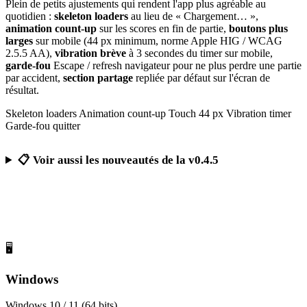
Plein de petits ajustements qui rendent l'app plus agréable au
quotidien :
skeleton loaders
au lieu de « Chargement… »,
animation count-up
sur les scores en fin de partie,
boutons plus
larges
sur mobile (44 px minimum, norme Apple HIG / WCAG
2.5.5 AA),
vibration brève
à 3 secondes du timer sur mobile,
garde-fou
Escape / refresh navigateur pour ne plus perdre une partie
par accident,
section partage
repliée par défaut sur l'écran de
résultat.
Skeleton loaders
Animation count-up
Touch 44 px
Vibration timer
Garde-fou quitter
📋 Voir aussi les nouveautés de la v0.4.5
Télécharger Calcul Mental Challenge
Gratuit, sans publicité, sans compte obligatoire
🖥️
Windows
Windows 10 / 11 (64 bits)