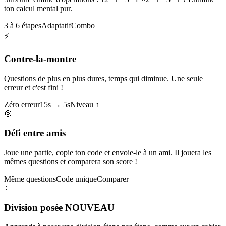
ton calcul mental pur.
3 à 6 étapes
Adaptatif
Combo
⚡
Contre-la-montre
Questions de plus en plus dures, temps qui diminue. Une seule
erreur et c'est fini !
Zéro erreur
15s → 5s
Niveau ↑
🎯
Défi entre amis
Joue une partie, copie ton code et envoie-le à un ami. Il jouera les
mêmes questions et comparera son score !
Même questions
Code unique
Comparer
÷
Division posée
NOUVEAU