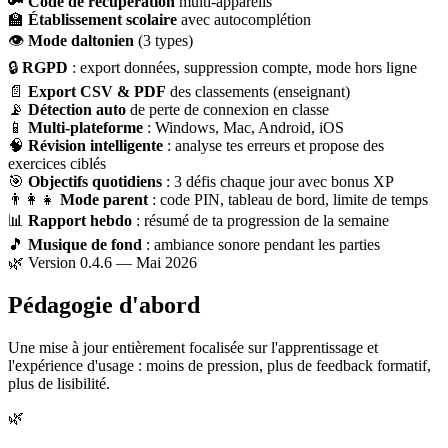
🔑
Code de récupération
multi-appareils
🏫
Établissement scolaire
avec autocomplétion
👁
Mode daltonien
(3 types)
🔒
RGPD
: export données, suppression compte, mode hors ligne
📄
Export CSV & PDF
des classements (enseignant)
📡
Détection auto
de perte de connexion en classe
📱
Multi-plateforme
: Windows, Mac, Android, iOS
🧠
Révision intelligente
: analyse tes erreurs et propose des
exercices ciblés
🎯
Objectifs quotidiens
: 3 défis chaque jour avec bonus XP
👨‍👩‍👧
Mode parent
: code PIN, tableau de bord, limite de temps
📊
Rapport hebdo
: résumé de ta progression de la semaine
🎵
Musique de fond
: ambiance sonore pendant les parties
🌿 Version 0.4.6 — Mai 2026
Pédagogie d'abord
Une mise à jour entièrement focalisée sur l'apprentissage et
l'expérience d'usage : moins de pression, plus de feedback formatif,
plus de lisibilité.
🌿