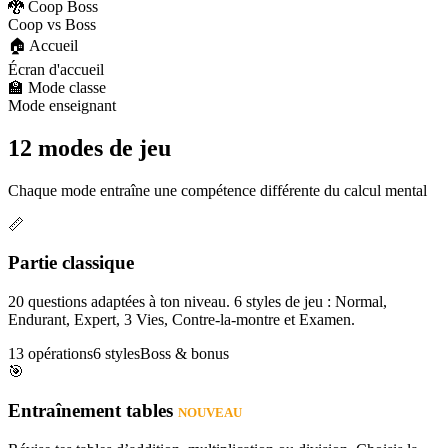
🐉 Coop Boss
Coop vs Boss
🏠 Accueil
Écran d'accueil
🏫 Mode classe
Mode enseignant
12 modes de jeu
Chaque mode entraîne une compétence différente du calcul mental
📏
Partie classique
20 questions adaptées à ton niveau. 6 styles de jeu : Normal,
Endurant, Expert, 3 Vies, Contre-la-montre et Examen.
13 opérations
6 styles
Boss & bonus
🎯
Entraînement tables
NOUVEAU