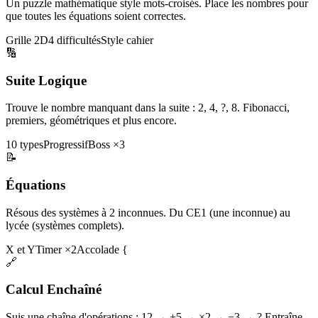
Un puzzle mathématique style mots-croisés. Place les nombres pour
que toutes les équations soient correctes.
Grille 2D
4 difficultés
Style cahier
🔢
Suite Logique
Trouve le nombre manquant dans la suite : 2, 4, ?, 8. Fibonacci,
premiers, géométriques et plus encore.
10 types
Progressif
Boss ×3
📝
Équations
Résous des systèmes à 2 inconnues. Du CE1 (une inconnue) au
lycée (systèmes complets).
X et Y
Timer ×2
Accolade {
🔗
Calcul Enchaîné
Suis une chaîne d'opérations : 12 → +5 → ×2 → −3 → ? Entraîne