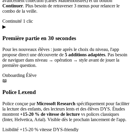
avancement collection (cartes Mathémonstres) et un bouton
Continuer
. Plus besoin de retraverser 3 menus pour relancer le
combo de la veille.
Continuité
1 clic
▶
Première partie en 30 secondes
Pour les nouveaux élèves : juste après le choix du niveau, l'app
propose direct une découverte de
5 additions adaptées
. Pas besoin
de naviguer dans niveau → opération → style avant de jouer la
première question.
Onboarding
Élève
📖
Police Lexend
Police conçue par
Microsoft Research
spécifiquement pour faciliter
la lecture des enfants, des lecteurs lents et des élèves DYS. Études
montrent
+15-20 % de vitesse de lecture
vs polices classiques
(Inter, Helvetica, Arial). Visible dès le prochain lancement de l'app.
Lisibilité
+15-20 % vitesse
DYS-friendly