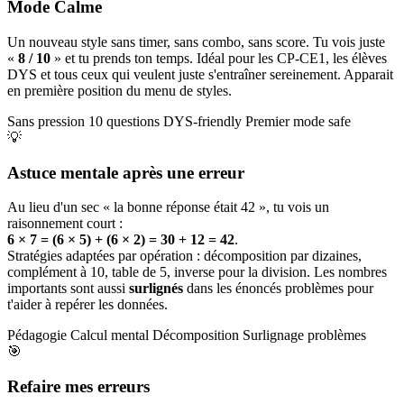
Mode Calme
Un nouveau style sans timer, sans combo, sans score. Tu vois juste
«
8 / 10
» et tu prends ton temps. Idéal pour les CP-CE1, les élèves
DYS et tous ceux qui veulent juste s'entraîner sereinement. Apparait
en première position du menu de styles.
Sans pression
10 questions
DYS-friendly
Premier mode safe
💡
Astuce mentale après une erreur
Au lieu d'un sec « la bonne réponse était 42 », tu vois un
raisonnement court :
6 × 7 = (6 × 5) + (6 × 2) = 30 + 12 = 42
.
Stratégies adaptées par opération : décomposition par dizaines,
complément à 10, table de 5, inverse pour la division. Les nombres
importants sont aussi
surlignés
dans les énoncés problèmes pour
t'aider à repérer les données.
Pédagogie
Calcul mental
Décomposition
Surlignage problèmes
🎯
Refaire mes erreurs