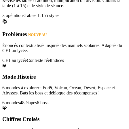
Révise tes tables d’addition, multiplication ou division. Choisis la
table (1 à 15) et le style de séance.
3 opérations
Tables 1-15
5 styles
📚
Problèmes
NOUVEAU
Énoncés contextualisés inspirés des manuels scolaires. Adaptés du
CE1 au lycée.
CE1 au lycée
Contexte réel
Indices
📖
Mode Histoire
6 mondes à explorer : Forêt, Volcan, Océan, Désert, Espace et
Abysses. Bats les boss et débloque des récompenses !
6 mondes
48 étapes
6 boss
🧩
Chiffres Croisés