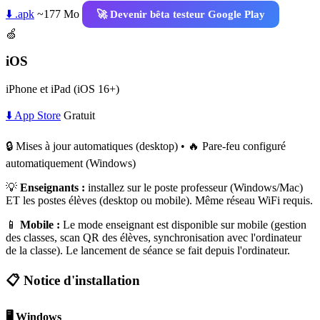
⬇️ .apk
~177 Mo
🚀 Devenir bêta testeur Google Play
🍏
iOS
iPhone et iPad (iOS 16+)
⬇️ App Store
Gratuit
🔒 Mises à jour automatiques (desktop) • 🔥 Pare-feu configuré
automatiquement (Windows)
💡
Enseignants :
installez sur le poste professeur (Windows/Mac)
ET les postes élèves (desktop ou mobile). Même réseau WiFi requis.
📱
Mobile :
Le mode enseignant est disponible sur mobile (gestion
des classes, scan QR des élèves, synchronisation avec l'ordinateur
de la classe). Le lancement de séance se fait depuis l'ordinateur.
📋 Notice d'installation
🖥️ Windows