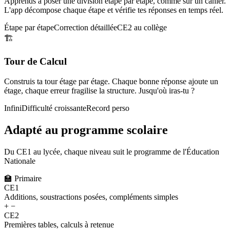
Apprends à poser une division étape par étape, comme sur un cahier.
L'app décompose chaque étape et vérifie tes réponses en temps réel.
Étape par étape
Correction détaillée
CE2 au collège
🏗️
Tour de Calcul
Construis ta tour étage par étage. Chaque bonne réponse ajoute un
étage, chaque erreur fragilise la structure. Jusqu'où iras-tu ?
Infini
Difficulté croissante
Record perso
Adapté au programme scolaire
Du CE1 au lycée, chaque niveau suit le programme de l'Éducation
Nationale
🏫
Primaire
CE1
Additions, soustractions posées, compléments simples
+ −
CE2
Premières tables, calculs à retenue