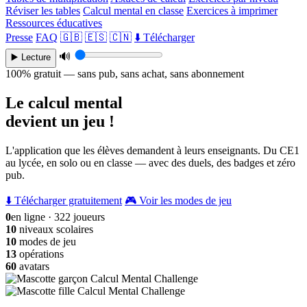
Réviser les tables
Calcul mental en classe
Exercices à imprimer
Ressources éducatives
Presse
FAQ
🇬🇧
🇪🇸
🇨🇳
⬇️ Télécharger
🔊
▶️ Lecture
100% gratuit — sans pub, sans achat, sans abonnement
Le calcul mental
devient un jeu !
L'application que les élèves demandent à leurs enseignants. Du CE1
au lycée, en solo ou en classe — avec des duels, des badges et zéro
pub.
⬇️ Télécharger gratuitement
🎮 Voir les modes de jeu
0
en ligne · 322 joueurs
10
niveaux scolaires
10
modes de jeu
13
opérations
60
avatars