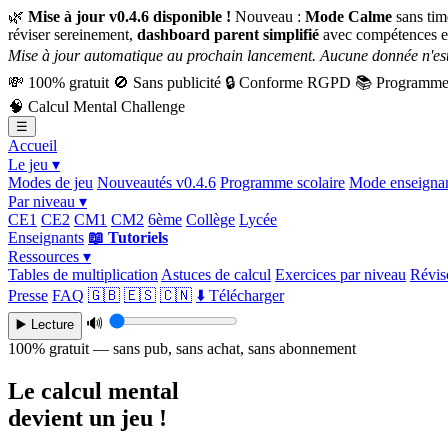
🌿
Mise à jour v0.4.6 disponible !
Nouveau :
Mode Calme
sans tim
réviser sereinement,
dashboard parent simplifié
avec compétences e
Mise à jour automatique au prochain lancement. Aucune donnée n'est
💸
100% gratuit
🚫
Sans publicité
🔒
Conforme RGPD
📚
Programme 
🧠
Calcul Mental Challenge
☰
Accueil
Le jeu ▾
Modes de jeu
Nouveautés v0.4.6
Programme scolaire
Mode enseigna
Par niveau ▾
CE1
CE2
CM1
CM2
6ème
Collège
Lycée
Enseignants
📖 Tutoriels
Ressources ▾
Tables de multiplication
Astuces de calcul
Exercices par niveau
Révise
Presse
FAQ
🇬🇧
🇪🇸
🇨🇳
⬇️ Télécharger
🔊
▶️ Lecture
100% gratuit — sans pub, sans achat, sans abonnement
Le calcul mental
devient un jeu !