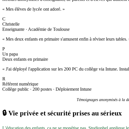
« Mes élèves de lycée ont adoré. »
C
Christelle
Enseignante · Académie de Toulouse
« Mes deux enfants en primaire s'amusent enfin à réviser leurs tables. 
P
Un papa
Deux enfants en primaire
« J'ai déployé l'application sur les 200 PC du collège via Intune. Inst
R
Référent numérique
Collège public · 200 postes · Déploiement Intune
Témoignages anonymisés à la dem
🔒
Vie privée et sécurité prises au sérieux
L'éducation des enfants, ça ne se monétise pas. Studiophel applique l