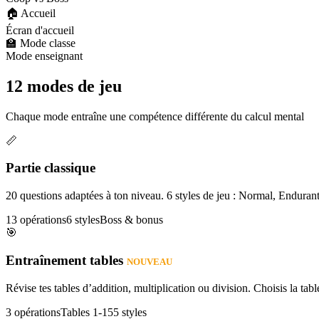
🏠 Accueil
Écran d'accueil
🏫 Mode classe
Mode enseignant
12 modes de jeu
Chaque mode entraîne une compétence différente du calcul mental
📏
Partie classique
20 questions adaptées à ton niveau. 6 styles de jeu : Normal, Enduran
13 opérations
6 styles
Boss & bonus
🎯
Entraînement tables
NOUVEAU
Révise tes tables d’addition, multiplication ou division. Choisis la table
3 opérations
Tables 1-15
5 styles