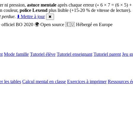
er ni pression,
astuce mentale
après chaque erreur (« 6 × 7 = (6 × 5) +
n couleur,
police Lexend
plus lisible (+15-20 % de vitesse de lecture).
 perdue.
⬇️ Mettre à jour
✖
officiel BO 2020
🌍
Open source
🇪🇺
Hébergé en Europe
nt
Mode famille
Tutoriel élève
Tutoriel enseignant
Tutoriel parent
Jeu gr
r les tables
Calcul mental en classe
Exercices à imprimer
Ressources é