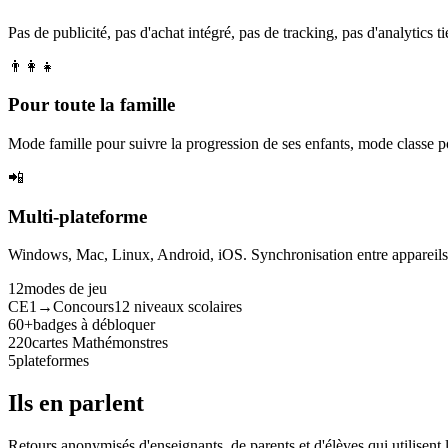
Pas de publicité, pas d'achat intégré, pas de tracking, pas d'analytics tie
👨‍👩‍👧
Pour toute la famille
Mode famille pour suivre la progression de ses enfants, mode classe p
📲
Multi-plateforme
Windows, Mac, Linux, Android, iOS. Synchronisation entre appareils. 
12
modes de jeu
CE1→Concours
12 niveaux scolaires
60+
badges à débloquer
220
cartes Mathémonstres
5
plateformes
Ils en parlent
Retours anonymisés d'enseignants, de parents et d'élèves qui utilisent 