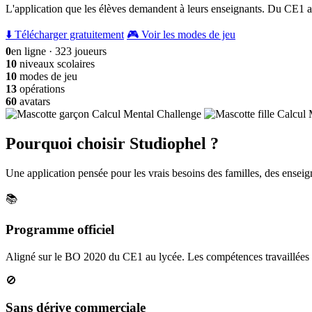
L'application que les élèves demandent à leurs enseignants. Du CE1 a
⬇️ Télécharger gratuitement
🎮 Voir les modes de jeu
0
en ligne · 323 joueurs
10
niveaux scolaires
10
modes de jeu
13
opérations
60
avatars
Pourquoi choisir Studiophel ?
Une application pensée pour les vrais besoins des familles, des enseign
📚
Programme officiel
Aligné sur le BO 2020 du CE1 au lycée. Les compétences travaillées c
🚫
Sans dérive commerciale