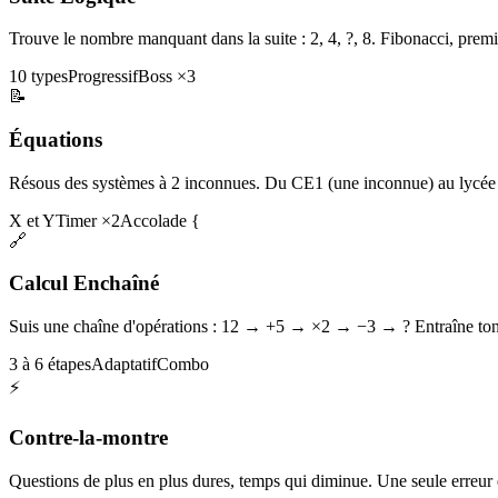
Trouve le nombre manquant dans la suite : 2, 4, ?, 8. Fibonacci, premi
10 types
Progressif
Boss ×3
📝
Équations
Résous des systèmes à 2 inconnues. Du CE1 (une inconnue) au lycée 
X et Y
Timer ×2
Accolade {
🔗
Calcul Enchaîné
Suis une chaîne d'opérations : 12 → +5 → ×2 → −3 → ? Entraîne ton 
3 à 6 étapes
Adaptatif
Combo
⚡
Contre-la-montre
Questions de plus en plus dures, temps qui diminue. Une seule erreur et