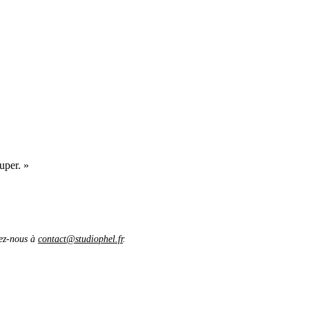
uper. »
vez-nous à
contact@studiophel.fr
.