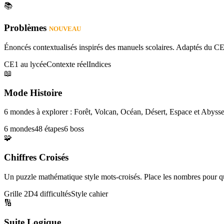
📚
Problèmes
NOUVEAU
Énoncés contextualisés inspirés des manuels scolaires. Adaptés du CE
CE1 au lycée
Contexte réel
Indices
📖
Mode Histoire
6 mondes à explorer : Forêt, Volcan, Océan, Désert, Espace et Abysse
6 mondes
48 étapes
6 boss
🧩
Chiffres Croisés
Un puzzle mathématique style mots-croisés. Place les nombres pour que
Grille 2D
4 difficultés
Style cahier
🔢
Suite Logique