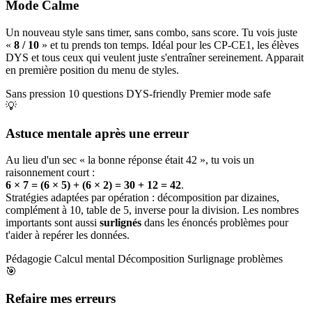
Mode Calme
Un nouveau style sans timer, sans combo, sans score. Tu vois juste
«
8 / 10
» et tu prends ton temps. Idéal pour les CP-CE1, les élèves
DYS et tous ceux qui veulent juste s'entraîner sereinement. Apparait
en première position du menu de styles.
Sans pression
10 questions
DYS-friendly
Premier mode safe
💡
Astuce mentale après une erreur
Au lieu d'un sec « la bonne réponse était 42 », tu vois un
raisonnement court :
6 × 7 = (6 × 5) + (6 × 2) = 30 + 12 = 42
.
Stratégies adaptées par opération : décomposition par dizaines,
complément à 10, table de 5, inverse pour la division. Les nombres
importants sont aussi
surlignés
dans les énoncés problèmes pour
t'aider à repérer les données.
Pédagogie
Calcul mental
Décomposition
Surlignage problèmes
🎯
Refaire mes erreurs