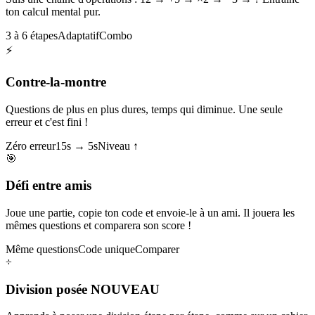
ton calcul mental pur.
3 à 6 étapes
Adaptatif
Combo
⚡
Contre-la-montre
Questions de plus en plus dures, temps qui diminue. Une seule
erreur et c'est fini !
Zéro erreur
15s → 5s
Niveau ↑
🎯
Défi entre amis
Joue une partie, copie ton code et envoie-le à un ami. Il jouera les
mêmes questions et comparera son score !
Même questions
Code unique
Comparer
÷
Division posée
NOUVEAU