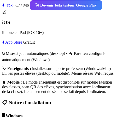
⬇️ .apk
~177 Mo
🚀 Devenir bêta testeur Google Play
🍏
iOS
iPhone et iPad (iOS 16+)
⬇️ App Store
Gratuit
🔒 Mises à jour automatiques (desktop) • 🔥 Pare-feu configuré
automatiquement (Windows)
💡
Enseignants :
installez sur le poste professeur (Windows/Mac)
ET les postes élèves (desktop ou mobile). Même réseau WiFi requis.
📱
Mobile :
Le mode enseignant est disponible sur mobile (gestion
des classes, scan QR des élèves, synchronisation avec l'ordinateur
de la classe). Le lancement de séance se fait depuis l'ordinateur.
📋 Notice d'installation
🖥️ Windows