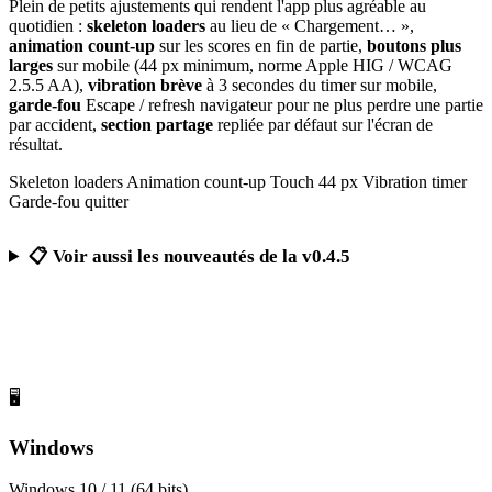
Plein de petits ajustements qui rendent l'app plus agréable au
quotidien :
skeleton loaders
au lieu de « Chargement… »,
animation count-up
sur les scores en fin de partie,
boutons plus
larges
sur mobile (44 px minimum, norme Apple HIG / WCAG
2.5.5 AA),
vibration brève
à 3 secondes du timer sur mobile,
garde-fou
Escape / refresh navigateur pour ne plus perdre une partie
par accident,
section partage
repliée par défaut sur l'écran de
résultat.
Skeleton loaders
Animation count-up
Touch 44 px
Vibration timer
Garde-fou quitter
📋 Voir aussi les nouveautés de la v0.4.5
Télécharger Calcul Mental Challenge
Gratuit, sans publicité, sans compte obligatoire
🖥️
Windows
Windows 10 / 11 (64 bits)