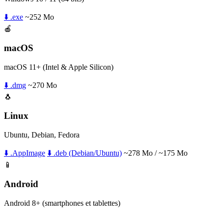
⬇️ .exe
~252 Mo
🍎
macOS
macOS 11+ (Intel & Apple Silicon)
⬇️ .dmg
~270 Mo
🐧
Linux
Ubuntu, Debian, Fedora
⬇️ .AppImage
⬇️ .deb (Debian/Ubuntu)
~278 Mo / ~175 Mo
📱
Android
Android 8+ (smartphones et tablettes)