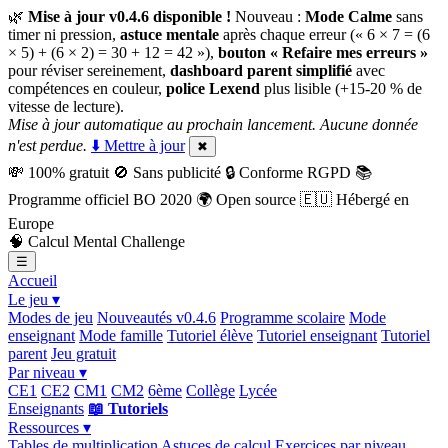
🌿
Mise à jour v0.4.6 disponible !
Nouveau :
Mode Calme
sans
timer ni pression,
astuce mentale
après chaque erreur (« 6 × 7 = (6
× 5) + (6 × 2) = 30 + 12 = 42 »),
bouton « Refaire mes erreurs »
pour réviser sereinement,
dashboard parent simplifié
avec
compétences en couleur,
police Lexend
plus lisible (+15-20 % de
vitesse de lecture).
Mise à jour automatique au prochain lancement. Aucune donnée
n'est perdue.
⬇️ Mettre à jour
✖
💸
100% gratuit
🚫
Sans publicité
🔒
Conforme RGPD
📚
Programme officiel BO 2020
🌍
Open source
🇪🇺
Hébergé en
Europe
🧠
Calcul Mental Challenge
☰
Accueil
Le jeu ▾
Modes de jeu
Nouveautés v0.4.6
Programme scolaire
Mode
enseignant
Mode famille
Tutoriel élève
Tutoriel enseignant
Tutoriel
parent
Jeu gratuit
Par niveau ▾
CE1
CE2
CM1
CM2
6ème
Collège
Lycée
Enseignants
📖 Tutoriels
Ressources ▾
Tables de multiplication
Astuces de calcul
Exercices par niveau