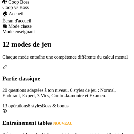
🐉 Coop Boss
Coop vs Boss
🏠 Accueil
Écran d'accueil
🏫 Mode classe
Mode enseignant
12 modes de jeu
Chaque mode entraîne une compétence différente du calcul mental
📏
Partie classique
20 questions adaptées à ton niveau. 6 styles de jeu : Normal,
Endurant, Expert, 3 Vies, Contre-la-montre et Examen.
13 opérations
6 styles
Boss & bonus
🎯
Entraînement tables
NOUVEAU