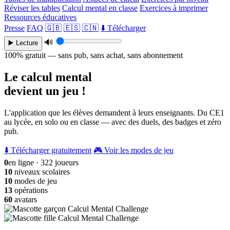
Réviser les tables
Calcul mental en classe
Exercices à imprimer
Ressources éducatives
Presse
FAQ
🇬🇧
🇪🇸
🇨🇳
⬇️ Télécharger
🔊
▶️ Lecture
100% gratuit — sans pub, sans achat, sans abonnement
Le calcul mental
devient un jeu !
L'application que les élèves demandent à leurs enseignants. Du CE1
au lycée, en solo ou en classe — avec des duels, des badges et zéro
pub.
⬇️ Télécharger gratuitement
🎮 Voir les modes de jeu
0
en ligne · 322 joueurs
10
niveaux scolaires
10
modes de jeu
13
opérations
60
avatars