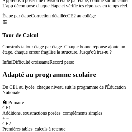
Apprends à poser une division étape par étape, comme sur un cahier.
L'app décompose chaque étape et vérifie tes réponses en temps réel.
Étape par étape
Correction détaillée
CE2 au collège
🏗️
Tour de Calcul
Construis ta tour étage par étage. Chaque bonne réponse ajoute un
étage, chaque erreur fragilise la structure. Jusqu'où iras-tu ?
Infini
Difficulté croissante
Record perso
Adapté au programme scolaire
Du CE1 au lycée, chaque niveau suit le programme de l'Éducation
Nationale
🏫
Primaire
CE1
Additions, soustractions posées, compléments simples
+ −
CE2
Premières tables, calculs à retenue