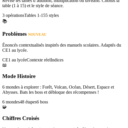
Révise tes tables d’addition, multiplication ou division. Choisis la
table (1 à 15) et le style de séance.
3 opérations
Tables 1-15
5 styles
📚
Problèmes
NOUVEAU
Énoncés contextualisés inspirés des manuels scolaires. Adaptés du
CE1 au lycée.
CE1 au lycée
Contexte réel
Indices
📖
Mode Histoire
6 mondes à explorer : Forêt, Volcan, Océan, Désert, Espace et
Abysses. Bats les boss et débloque des récompenses !
6 mondes
48 étapes
6 boss
🧩
Chiffres Croisés