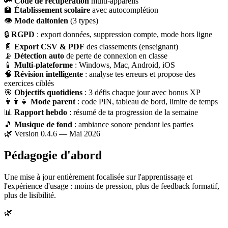
🔑
Code de récupération
multi-appareils
🏫
Établissement scolaire
avec autocomplétion
👁
Mode daltonien
(3 types)
🔒
RGPD
: export données, suppression compte, mode hors ligne
📄
Export CSV & PDF
des classements (enseignant)
📡
Détection auto
de perte de connexion en classe
📱
Multi-plateforme
: Windows, Mac, Android, iOS
🧠
Révision intelligente
: analyse tes erreurs et propose des
exercices ciblés
🎯
Objectifs quotidiens
: 3 défis chaque jour avec bonus XP
👨‍👩‍👧
Mode parent
: code PIN, tableau de bord, limite de temps
📊
Rapport hebdo
: résumé de ta progression de la semaine
🎵
Musique de fond
: ambiance sonore pendant les parties
🌿 Version 0.4.6 — Mai 2026
Pédagogie d'abord
Une mise à jour entièrement focalisée sur l'apprentissage et
l'expérience d'usage : moins de pression, plus de feedback formatif,
plus de lisibilité.
🌿