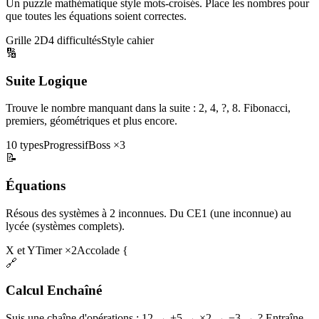
Un puzzle mathématique style mots-croisés. Place les nombres pour
que toutes les équations soient correctes.
Grille 2D
4 difficultés
Style cahier
🔢
Suite Logique
Trouve le nombre manquant dans la suite : 2, 4, ?, 8. Fibonacci,
premiers, géométriques et plus encore.
10 types
Progressif
Boss ×3
📝
Équations
Résous des systèmes à 2 inconnues. Du CE1 (une inconnue) au
lycée (systèmes complets).
X et Y
Timer ×2
Accolade {
🔗
Calcul Enchaîné
Suis une chaîne d'opérations : 12 → +5 → ×2 → −3 → ? Entraîne