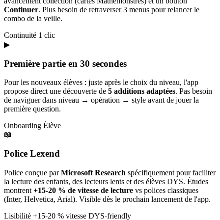
avancement collection (cartes Mathémonstres) et un bouton
Continuer
. Plus besoin de retraverser 3 menus pour relancer le
combo de la veille.
Continuité
1 clic
▶
Première partie en 30 secondes
Pour les nouveaux élèves : juste après le choix du niveau, l'app
propose direct une découverte de
5 additions adaptées
. Pas besoin
de naviguer dans niveau → opération → style avant de jouer la
première question.
Onboarding
Élève
📖
Police Lexend
Police conçue par
Microsoft Research
spécifiquement pour faciliter
la lecture des enfants, des lecteurs lents et des élèves DYS. Études
montrent
+15-20 % de vitesse de lecture
vs polices classiques
(Inter, Helvetica, Arial). Visible dès le prochain lancement de l'app.
Lisibilité
+15-20 % vitesse
DYS-friendly