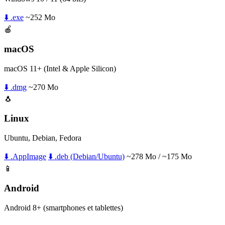
⬇️ .exe
~252 Mo
🍎
macOS
macOS 11+ (Intel & Apple Silicon)
⬇️ .dmg
~270 Mo
🐧
Linux
Ubuntu, Debian, Fedora
⬇️ .AppImage
⬇️ .deb (Debian/Ubuntu)
~278 Mo / ~175 Mo
📱
Android
Android 8+ (smartphones et tablettes)