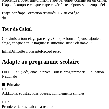
Apprends à poser une division étape par étape, comme sur un cahier.
L'app décompose chaque étape et vérifie tes réponses en temps réel.
Étape par étape
Correction détaillée
CE2 au collège
🏗️
Tour de Calcul
Construis ta tour étage par étage. Chaque bonne réponse ajoute un
étage, chaque erreur fragilise la structure. Jusqu'où iras-tu ?
Infini
Difficulté croissante
Record perso
Adapté au programme scolaire
Du CE1 au lycée, chaque niveau suit le programme de l'Éducation
Nationale
🏫
Primaire
CE1
Additions, soustractions posées, compléments simples
+ −
CE2
Premières tables, calculs à retenue