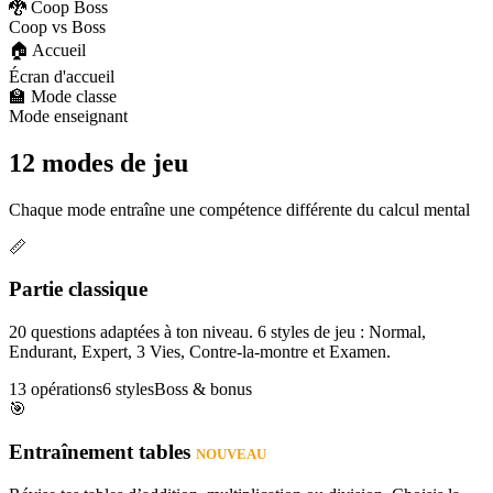
🐉 Coop Boss
Coop vs Boss
🏠 Accueil
Écran d'accueil
🏫 Mode classe
Mode enseignant
12 modes de jeu
Chaque mode entraîne une compétence différente du calcul mental
📏
Partie classique
20 questions adaptées à ton niveau. 6 styles de jeu : Normal,
Endurant, Expert, 3 Vies, Contre-la-montre et Examen.
13 opérations
6 styles
Boss & bonus
🎯
Entraînement tables
NOUVEAU