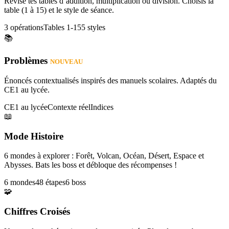
Révise tes tables d’addition, multiplication ou division. Choisis la
table (1 à 15) et le style de séance.
3 opérations
Tables 1-15
5 styles
📚
Problèmes
NOUVEAU
Énoncés contextualisés inspirés des manuels scolaires. Adaptés du
CE1 au lycée.
CE1 au lycée
Contexte réel
Indices
📖
Mode Histoire
6 mondes à explorer : Forêt, Volcan, Océan, Désert, Espace et
Abysses. Bats les boss et débloque des récompenses !
6 mondes
48 étapes
6 boss
🧩
Chiffres Croisés