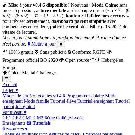
🌿
Mise à jour v0.4.6 disponible !
Nouveau :
Mode Calme
sans
timer ni pression,
astuce mentale
après chaque erreur (« 6 × 7 = (6
× 5) + (6 × 2) = 30 + 12 = 42 »),
bouton « Refaire mes erreurs »
pour réviser sereinement,
dashboard parent simplifié
avec
compétences en couleur,
police Lexend
plus lisible (+15-20 % de
vitesse de lecture).
Mise à jour automatique au prochain lancement. Aucune donnée
n'est perdue.
⬇️ Mettre à jour
✖
💸
100% gratuit
🚫
Sans publicité
🔒
Conforme RGPD
📚
Programme officiel BO 2020
🌍
Open source
🇪🇺
Hébergé en
Europe
🧠
Calcul Mental Challenge
☰
Accueil
Le jeu ▾
Modes de jeu
Nouveautés v0.4.6
Programme scolaire
Mode
enseignant
Mode famille
Tutoriel élève
Tutoriel enseignant
Tutoriel
parent
Jeu gratuit
Par niveau ▾
CE1
CE2
CM1
CM2
6ème
Collège
Lycée
Enseignants
📖 Tutoriels
Ressources ▾
Tables de multiplication
Astuces de calcul
Exercices par niveau