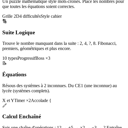
Un puzzle mathématique style mots-croisés. Place les nombres pour
que toutes les équations soient correctes.
Grille 2D
4 difficultés
Style cahier
🔢
Suite Logique
Trouve le nombre manquant dans la suite : 2, 4, ?, 8. Fibonacci,
premiers, géométriques et plus encore.
10 types
Progressif
Boss ×3
📝
Équations
Résous des systèmes à 2 inconnues. Du CE1 (une inconnue) au
lycée (systèmes complets).
X et Y
Timer ×2
Accolade {
🔗
Calcul Enchaîné
Suis une chaîne d'opérations : 12 → +5 → ×2 → −3 → ? Entraîne