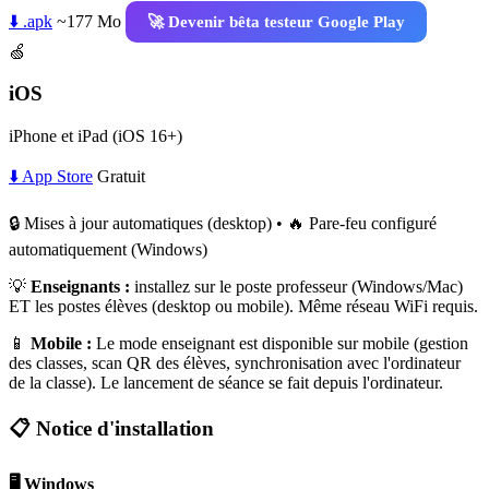
⬇️ .apk
~177 Mo
🚀 Devenir bêta testeur Google Play
🍏
iOS
iPhone et iPad (iOS 16+)
⬇️ App Store
Gratuit
🔒 Mises à jour automatiques (desktop) • 🔥 Pare-feu configuré
automatiquement (Windows)
💡
Enseignants :
installez sur le poste professeur (Windows/Mac)
ET les postes élèves (desktop ou mobile). Même réseau WiFi requis.
📱
Mobile :
Le mode enseignant est disponible sur mobile (gestion
des classes, scan QR des élèves, synchronisation avec l'ordinateur
de la classe). Le lancement de séance se fait depuis l'ordinateur.
📋 Notice d'installation
🖥️ Windows