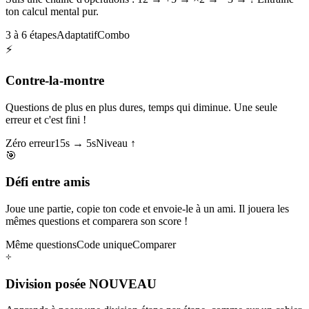
ton calcul mental pur.
3 à 6 étapes
Adaptatif
Combo
⚡
Contre-la-montre
Questions de plus en plus dures, temps qui diminue. Une seule
erreur et c'est fini !
Zéro erreur
15s → 5s
Niveau ↑
🎯
Défi entre amis
Joue une partie, copie ton code et envoie-le à un ami. Il jouera les
mêmes questions et comparera son score !
Même questions
Code unique
Comparer
÷
Division posée
NOUVEAU