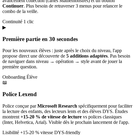
avancement collection (cartes Mathémonstres) et un bouton
Continuer
. Plus besoin de retraverser 3 menus pour relancer le
combo de la veille.
Continuité
1 clic
▶
Première partie en 30 secondes
Pour les nouveaux élèves : juste après le choix du niveau, l'app
propose direct une découverte de
5 additions adaptées
. Pas besoin
de naviguer dans niveau → opération → style avant de jouer la
première question.
Onboarding
Élève
📖
Police Lexend
Police conçue par
Microsoft Research
spécifiquement pour faciliter
la lecture des enfants, des lecteurs lents et des élèves DYS. Études
montrent
+15-20 % de vitesse de lecture
vs polices classiques
(Inter, Helvetica, Arial). Visible dès le prochain lancement de l'app.
Lisibilité
+15-20 % vitesse
DYS-friendly