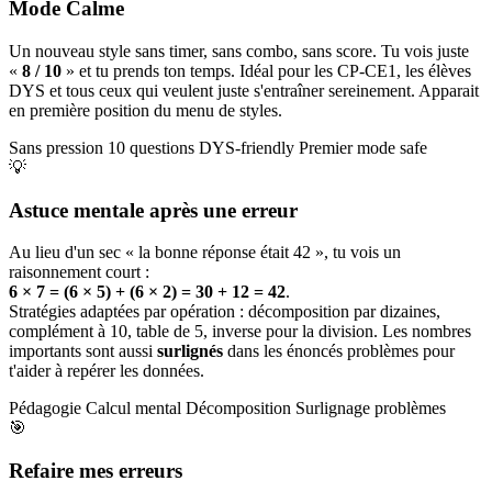
Mode Calme
Un nouveau style sans timer, sans combo, sans score. Tu vois juste
«
8 / 10
» et tu prends ton temps. Idéal pour les CP-CE1, les élèves
DYS et tous ceux qui veulent juste s'entraîner sereinement. Apparait
en première position du menu de styles.
Sans pression
10 questions
DYS-friendly
Premier mode safe
💡
Astuce mentale après une erreur
Au lieu d'un sec « la bonne réponse était 42 », tu vois un
raisonnement court :
6 × 7 = (6 × 5) + (6 × 2) = 30 + 12 = 42
.
Stratégies adaptées par opération : décomposition par dizaines,
complément à 10, table de 5, inverse pour la division. Les nombres
importants sont aussi
surlignés
dans les énoncés problèmes pour
t'aider à repérer les données.
Pédagogie
Calcul mental
Décomposition
Surlignage problèmes
🎯
Refaire mes erreurs