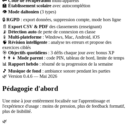
🔑
Code de récupération
multi-appareils
🏫
Établissement scolaire
avec autocomplétion
👁
Mode daltonien
(3 types)
🔒
RGPD
: export données, suppression compte, mode hors ligne
📄
Export CSV & PDF
des classements (enseignant)
📡
Détection auto
de perte de connexion en classe
📱
Multi-plateforme
: Windows, Mac, Android, iOS
🧠
Révision intelligente
: analyse tes erreurs et propose des
exercices ciblés
🎯
Objectifs quotidiens
: 3 défis chaque jour avec bonus XP
👨‍👩‍👧
Mode parent
: code PIN, tableau de bord, limite de temps
📊
Rapport hebdo
: résumé de ta progression de la semaine
🎵
Musique de fond
: ambiance sonore pendant les parties
🌿 Version 0.4.6 — Mai 2026
Pédagogie d'abord
Une mise à jour entièrement focalisée sur l'apprentissage et
l'expérience d'usage : moins de pression, plus de feedback formatif,
plus de lisibilité.
🌿