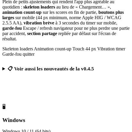
Plein de petits ajustements qui rendent l'app plus agréable au
quotidien :
skeleton loaders
au lieu de « Chargement… »,
animation count-up
sur les scores en fin de partie,
boutons plus
larges
sur mobile (44 px minimum, norme Apple HIG / WCAG
2.5.5 AA),
vibration brève
à 3 secondes du timer sur mobile,
garde-fou
Escape / refresh navigateur pour ne plus perdre une partie
par accident,
section partage
repliée par défaut sur l'écran de
résultat.
Skeleton loaders
Animation count-up
Touch 44 px
Vibration timer
Garde-fou quitter
📋 Voir aussi les nouveautés de la v0.4.5
Télécharger Calcul Mental Challenge
Gratuit, sans publicité, sans compte obligatoire
🖥️
Windows
Windows 10 / 11 (64 bits)