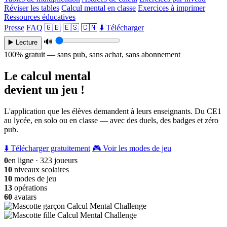
Réviser les tables
Calcul mental en classe
Exercices à imprimer
Ressources éducatives
Presse
FAQ
🇬🇧
🇪🇸
🇨🇳
⬇️ Télécharger
🔊
▶️ Lecture
100% gratuit — sans pub, sans achat, sans abonnement
Le calcul mental
devient un jeu !
L'application que les élèves demandent à leurs enseignants. Du CE1
au lycée, en solo ou en classe — avec des duels, des badges et zéro
pub.
⬇️ Télécharger gratuitement
🎮 Voir les modes de jeu
0
en ligne · 323 joueurs
10
niveaux scolaires
10
modes de jeu
13
opérations
60
avatars