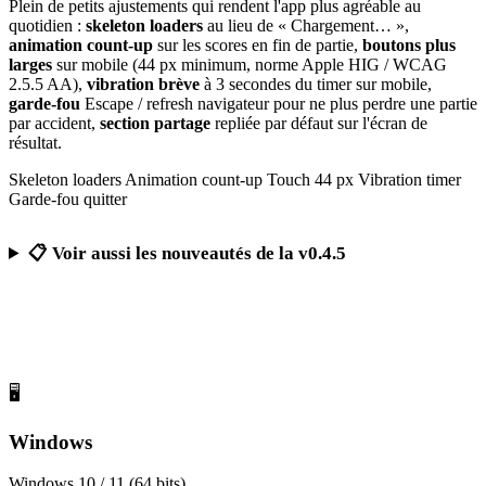
Plein de petits ajustements qui rendent l'app plus agréable au
quotidien :
skeleton loaders
au lieu de « Chargement… »,
animation count-up
sur les scores en fin de partie,
boutons plus
larges
sur mobile (44 px minimum, norme Apple HIG / WCAG
2.5.5 AA),
vibration brève
à 3 secondes du timer sur mobile,
garde-fou
Escape / refresh navigateur pour ne plus perdre une partie
par accident,
section partage
repliée par défaut sur l'écran de
résultat.
Skeleton loaders
Animation count-up
Touch 44 px
Vibration timer
Garde-fou quitter
📋 Voir aussi les nouveautés de la v0.4.5
Télécharger Calcul Mental Challenge
Gratuit, sans publicité, sans compte obligatoire
🖥️
Windows
Windows 10 / 11 (64 bits)