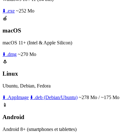
⬇️ .exe
~252 Mo
🍎
macOS
macOS 11+ (Intel & Apple Silicon)
⬇️ .dmg
~270 Mo
🐧
Linux
Ubuntu, Debian, Fedora
⬇️ .AppImage
⬇️ .deb (Debian/Ubuntu)
~278 Mo / ~175 Mo
📱
Android
Android 8+ (smartphones et tablettes)