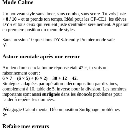
Mode Calme
Un nouveau style sans timer, sans combo, sans score. Tu vois juste
«
8 / 10
» et tu prends ton temps. Idéal pour les CP-CE1, les élèves
DYS et tous ceux qui veulent juste s'entraîner sereinement. Apparait
en première position du menu de styles.
Sans pression
10 questions
DYS-friendly
Premier mode safe
💡
Astuce mentale après une erreur
Au lieu d'un sec « la bonne réponse était 42 », tu vois un
raisonnement court :
6 × 7 = (6 × 5) + (6 × 2) = 30 + 12 = 42
.
Stratégies adaptées par opération : décomposition par dizaines,
complément à 10, table de 5, inverse pour la division. Les nombres
importants sont aussi
surlignés
dans les énoncés problèmes pour
t'aider à repérer les données.
Pédagogie
Calcul mental
Décomposition
Surlignage problèmes
🎯
Refaire mes erreurs