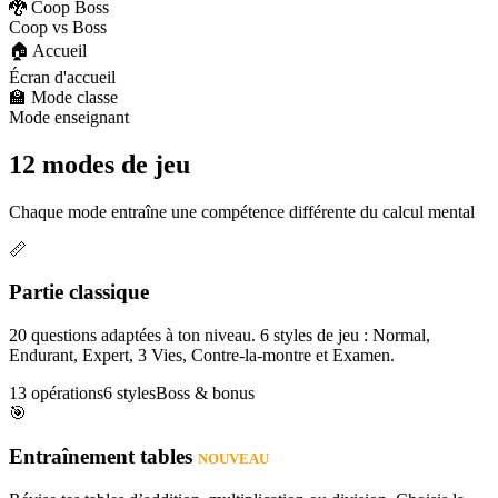
🐉 Coop Boss
Coop vs Boss
🏠 Accueil
Écran d'accueil
🏫 Mode classe
Mode enseignant
12 modes de jeu
Chaque mode entraîne une compétence différente du calcul mental
📏
Partie classique
20 questions adaptées à ton niveau. 6 styles de jeu : Normal,
Endurant, Expert, 3 Vies, Contre-la-montre et Examen.
13 opérations
6 styles
Boss & bonus
🎯
Entraînement tables
NOUVEAU