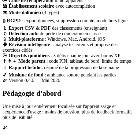
🔑
Code de récupération
multi-appareils
🏫
Établissement scolaire
avec autocomplétion
👁
Mode daltonien
(3 types)
🔒
RGPD
: export données, suppression compte, mode hors ligne
📄
Export CSV & PDF
des classements (enseignant)
📡
Détection auto
de perte de connexion en classe
📱
Multi-plateforme
: Windows, Mac, Android, iOS
🧠
Révision intelligente
: analyse tes erreurs et propose des
exercices ciblés
🎯
Objectifs quotidiens
: 3 défis chaque jour avec bonus XP
👨‍👩‍👧
Mode parent
: code PIN, tableau de bord, limite de temps
📊
Rapport hebdo
: résumé de ta progression de la semaine
🎵
Musique de fond
: ambiance sonore pendant les parties
🌿 Version 0.4.6 — Mai 2026
Pédagogie d'abord
Une mise à jour entièrement focalisée sur l'apprentissage et
l'expérience d'usage : moins de pression, plus de feedback formatif,
plus de lisibilité.
🌿