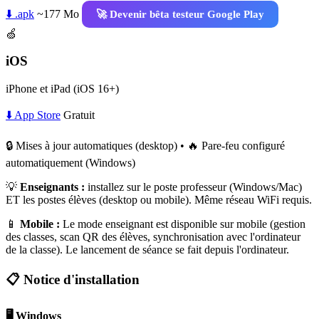
⬇️ .apk
~177 Mo
🚀 Devenir bêta testeur Google Play
🍏
iOS
iPhone et iPad (iOS 16+)
⬇️ App Store
Gratuit
🔒 Mises à jour automatiques (desktop) • 🔥 Pare-feu configuré
automatiquement (Windows)
💡
Enseignants :
installez sur le poste professeur (Windows/Mac)
ET les postes élèves (desktop ou mobile). Même réseau WiFi requis.
📱
Mobile :
Le mode enseignant est disponible sur mobile (gestion
des classes, scan QR des élèves, synchronisation avec l'ordinateur
de la classe). Le lancement de séance se fait depuis l'ordinateur.
📋 Notice d'installation
🖥️ Windows