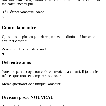
ton calcul mental pur.
3 à 6 étapes
Adaptatif
Combo
⚡
Contre-la-montre
Questions de plus en plus dures, temps qui diminue. Une seule
erreur et c'est fini !
Zéro erreur
15s → 5s
Niveau ↑
🎯
Défi entre amis
Joue une partie, copie ton code et envoie-le à un ami. Il jouera les
mêmes questions et comparera son score !
Même questions
Code unique
Comparer
÷
Division posée
NOUVEAU