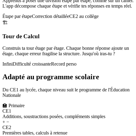
Apprends à poser une division étape par étape, comme sur un cahier.
L'app décompose chaque étape et vérifie tes réponses en temps réel.
Étape par étape
Correction détaillée
CE2 au collège
🏗️
Tour de Calcul
Construis ta tour étage par étage. Chaque bonne réponse ajoute un
étage, chaque erreur fragilise la structure. Jusqu'où iras-tu ?
Infini
Difficulté croissante
Record perso
Adapté au programme scolaire
Du CE1 au lycée, chaque niveau suit le programme de l'Éducation
Nationale
🏫
Primaire
CE1
Additions, soustractions posées, compléments simples
+ −
CE2
Premières tables, calculs à retenue