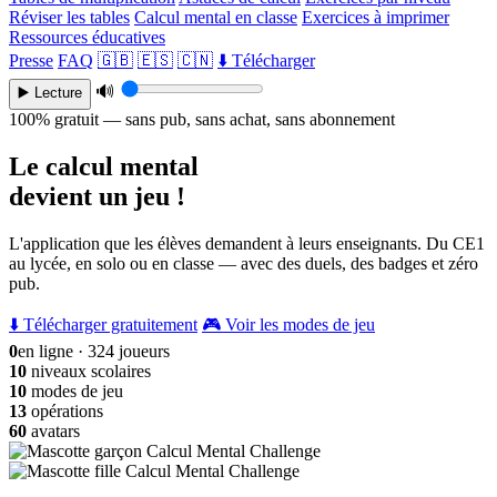
Réviser les tables
Calcul mental en classe
Exercices à imprimer
Ressources éducatives
Presse
FAQ
🇬🇧
🇪🇸
🇨🇳
⬇️ Télécharger
🔊
▶️ Lecture
100% gratuit — sans pub, sans achat, sans abonnement
Le calcul mental
devient un jeu !
L'application que les élèves demandent à leurs enseignants. Du CE1
au lycée, en solo ou en classe — avec des duels, des badges et zéro
pub.
⬇️ Télécharger gratuitement
🎮 Voir les modes de jeu
0
en ligne · 324 joueurs
10
niveaux scolaires
10
modes de jeu
13
opérations
60
avatars