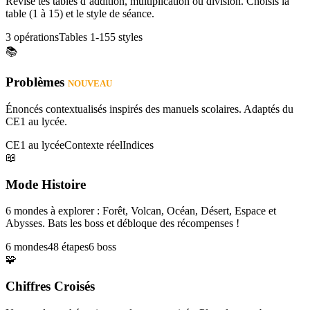
Révise tes tables d’addition, multiplication ou division. Choisis la
table (1 à 15) et le style de séance.
3 opérations
Tables 1-15
5 styles
📚
Problèmes
NOUVEAU
Énoncés contextualisés inspirés des manuels scolaires. Adaptés du
CE1 au lycée.
CE1 au lycée
Contexte réel
Indices
📖
Mode Histoire
6 mondes à explorer : Forêt, Volcan, Océan, Désert, Espace et
Abysses. Bats les boss et débloque des récompenses !
6 mondes
48 étapes
6 boss
🧩
Chiffres Croisés