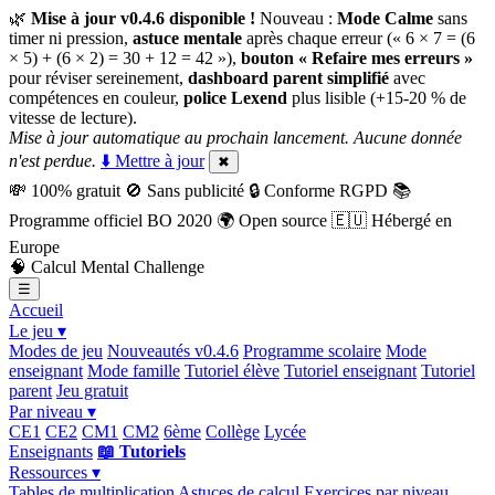
🌿
Mise à jour v0.4.6 disponible !
Nouveau :
Mode Calme
sans
timer ni pression,
astuce mentale
après chaque erreur (« 6 × 7 = (6
× 5) + (6 × 2) = 30 + 12 = 42 »),
bouton « Refaire mes erreurs »
pour réviser sereinement,
dashboard parent simplifié
avec
compétences en couleur,
police Lexend
plus lisible (+15-20 % de
vitesse de lecture).
Mise à jour automatique au prochain lancement. Aucune donnée
n'est perdue.
⬇️ Mettre à jour
✖
💸
100% gratuit
🚫
Sans publicité
🔒
Conforme RGPD
📚
Programme officiel BO 2020
🌍
Open source
🇪🇺
Hébergé en
Europe
🧠
Calcul Mental Challenge
☰
Accueil
Le jeu ▾
Modes de jeu
Nouveautés v0.4.6
Programme scolaire
Mode
enseignant
Mode famille
Tutoriel élève
Tutoriel enseignant
Tutoriel
parent
Jeu gratuit
Par niveau ▾
CE1
CE2
CM1
CM2
6ème
Collège
Lycée
Enseignants
📖 Tutoriels
Ressources ▾
Tables de multiplication
Astuces de calcul
Exercices par niveau