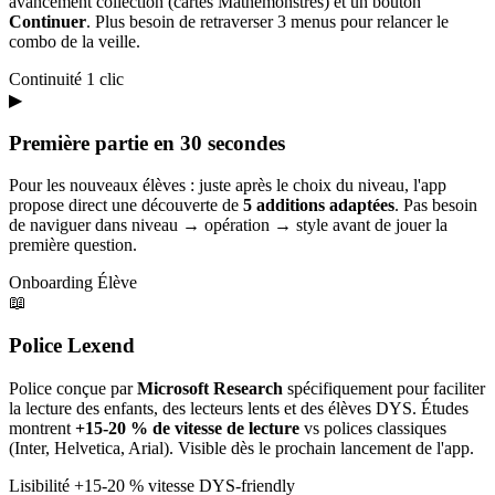
avancement collection (cartes Mathémonstres) et un bouton
Continuer
. Plus besoin de retraverser 3 menus pour relancer le
combo de la veille.
Continuité
1 clic
▶
Première partie en 30 secondes
Pour les nouveaux élèves : juste après le choix du niveau, l'app
propose direct une découverte de
5 additions adaptées
. Pas besoin
de naviguer dans niveau → opération → style avant de jouer la
première question.
Onboarding
Élève
📖
Police Lexend
Police conçue par
Microsoft Research
spécifiquement pour faciliter
la lecture des enfants, des lecteurs lents et des élèves DYS. Études
montrent
+15-20 % de vitesse de lecture
vs polices classiques
(Inter, Helvetica, Arial). Visible dès le prochain lancement de l'app.
Lisibilité
+15-20 % vitesse
DYS-friendly