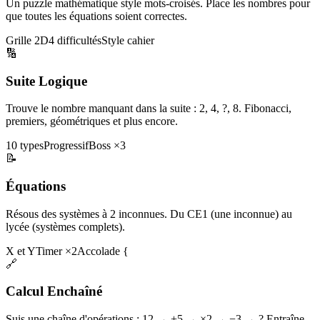
Un puzzle mathématique style mots-croisés. Place les nombres pour
que toutes les équations soient correctes.
Grille 2D
4 difficultés
Style cahier
🔢
Suite Logique
Trouve le nombre manquant dans la suite : 2, 4, ?, 8. Fibonacci,
premiers, géométriques et plus encore.
10 types
Progressif
Boss ×3
📝
Équations
Résous des systèmes à 2 inconnues. Du CE1 (une inconnue) au
lycée (systèmes complets).
X et Y
Timer ×2
Accolade {
🔗
Calcul Enchaîné
Suis une chaîne d'opérations : 12 → +5 → ×2 → −3 → ? Entraîne