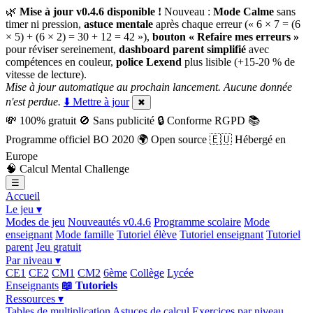
🌿
Mise à jour v0.4.6 disponible !
Nouveau :
Mode Calme
sans
timer ni pression,
astuce mentale
après chaque erreur (« 6 × 7 = (6
× 5) + (6 × 2) = 30 + 12 = 42 »),
bouton « Refaire mes erreurs »
pour réviser sereinement,
dashboard parent simplifié
avec
compétences en couleur,
police Lexend
plus lisible (+15-20 % de
vitesse de lecture).
Mise à jour automatique au prochain lancement. Aucune donnée
n'est perdue.
⬇️ Mettre à jour
✖
💸
100% gratuit
🚫
Sans publicité
🔒
Conforme RGPD
📚
Programme officiel BO 2020
🌍
Open source
🇪🇺
Hébergé en
Europe
🧠
Calcul Mental Challenge
☰
Accueil
Le jeu ▾
Modes de jeu
Nouveautés v0.4.6
Programme scolaire
Mode
enseignant
Mode famille
Tutoriel élève
Tutoriel enseignant
Tutoriel
parent
Jeu gratuit
Par niveau ▾
CE1
CE2
CM1
CM2
6ème
Collège
Lycée
Enseignants
📖 Tutoriels
Ressources ▾
Tables de multiplication
Astuces de calcul
Exercices par niveau