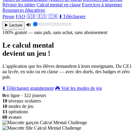
Réviser les tables
Calcul mental en classe
Exercices à imprimer
Ressources éducatives
Presse
FAQ
🇬🇧
🇪🇸
🇨🇳
⬇️ Télécharger
🔊
▶️ Lecture
100% gratuit — sans pub, sans achat, sans abonnement
Le calcul mental
devient un jeu !
L'application que les élèves demandent à leurs enseignants. Du CE1
au lycée, en solo ou en classe — avec des duels, des badges et zéro
pub.
⬇️ Télécharger gratuitement
🎮 Voir les modes de jeu
0
en ligne · 322 joueurs
10
niveaux scolaires
10
modes de jeu
13
opérations
60
avatars