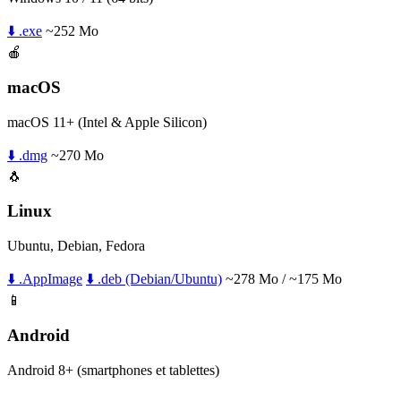
⬇️ .exe
~252 Mo
🍎
macOS
macOS 11+ (Intel & Apple Silicon)
⬇️ .dmg
~270 Mo
🐧
Linux
Ubuntu, Debian, Fedora
⬇️ .AppImage
⬇️ .deb (Debian/Ubuntu)
~278 Mo / ~175 Mo
📱
Android
Android 8+ (smartphones et tablettes)