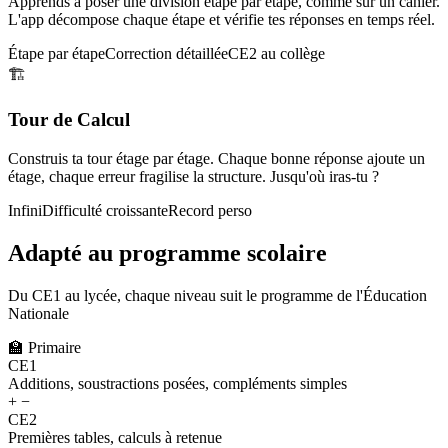
Apprends à poser une division étape par étape, comme sur un cahier.
L'app décompose chaque étape et vérifie tes réponses en temps réel.
Étape par étape
Correction détaillée
CE2 au collège
🏗️
Tour de Calcul
Construis ta tour étage par étage. Chaque bonne réponse ajoute un
étage, chaque erreur fragilise la structure. Jusqu'où iras-tu ?
Infini
Difficulté croissante
Record perso
Adapté au programme scolaire
Du CE1 au lycée, chaque niveau suit le programme de l'Éducation
Nationale
🏫
Primaire
CE1
Additions, soustractions posées, compléments simples
+ −
CE2
Premières tables, calculs à retenue