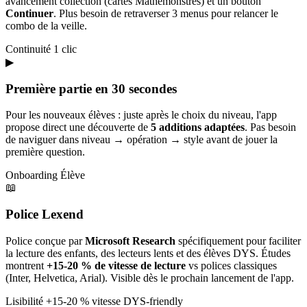
avancement collection (cartes Mathémonstres) et un bouton
Continuer
. Plus besoin de retraverser 3 menus pour relancer le
combo de la veille.
Continuité
1 clic
▶
Première partie en 30 secondes
Pour les nouveaux élèves : juste après le choix du niveau, l'app
propose direct une découverte de
5 additions adaptées
. Pas besoin
de naviguer dans niveau → opération → style avant de jouer la
première question.
Onboarding
Élève
📖
Police Lexend
Police conçue par
Microsoft Research
spécifiquement pour faciliter
la lecture des enfants, des lecteurs lents et des élèves DYS. Études
montrent
+15-20 % de vitesse de lecture
vs polices classiques
(Inter, Helvetica, Arial). Visible dès le prochain lancement de l'app.
Lisibilité
+15-20 % vitesse
DYS-friendly