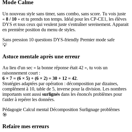
Mode Calme
Un nouveau style sans timer, sans combo, sans score. Tu vois juste
«
8 / 10
» et tu prends ton temps. Idéal pour les CP-CE1, les élèves
DYS et tous ceux qui veulent juste s'entraîner sereinement. Apparait
en première position du menu de styles.
Sans pression
10 questions
DYS-friendly
Premier mode safe
💡
Astuce mentale après une erreur
Au lieu d'un sec « la bonne réponse était 42 », tu vois un
raisonnement court :
6 × 7 = (6 × 5) + (6 × 2) = 30 + 12 = 42
.
Stratégies adaptées par opération : décomposition par dizaines,
complément à 10, table de 5, inverse pour la division. Les nombres
importants sont aussi
surlignés
dans les énoncés problèmes pour
t'aider à repérer les données.
Pédagogie
Calcul mental
Décomposition
Surlignage problèmes
🎯
Refaire mes erreurs