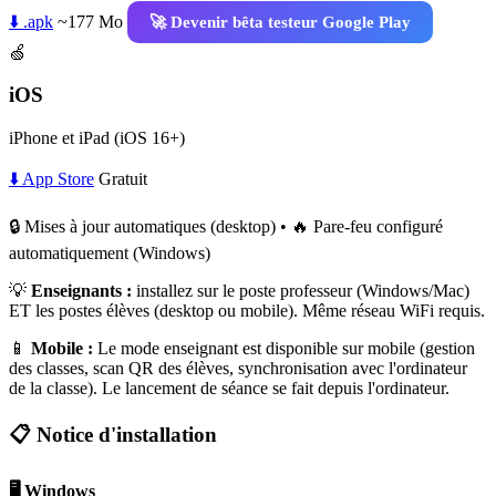
⬇️ .apk
~177 Mo
🚀 Devenir bêta testeur Google Play
🍏
iOS
iPhone et iPad (iOS 16+)
⬇️ App Store
Gratuit
🔒 Mises à jour automatiques (desktop) • 🔥 Pare-feu configuré
automatiquement (Windows)
💡
Enseignants :
installez sur le poste professeur (Windows/Mac)
ET les postes élèves (desktop ou mobile). Même réseau WiFi requis.
📱
Mobile :
Le mode enseignant est disponible sur mobile (gestion
des classes, scan QR des élèves, synchronisation avec l'ordinateur
de la classe). Le lancement de séance se fait depuis l'ordinateur.
📋 Notice d'installation
🖥️ Windows