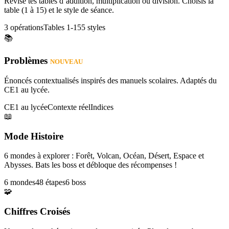
Révise tes tables d’addition, multiplication ou division. Choisis la
table (1 à 15) et le style de séance.
3 opérations
Tables 1-15
5 styles
📚
Problèmes
NOUVEAU
Énoncés contextualisés inspirés des manuels scolaires. Adaptés du
CE1 au lycée.
CE1 au lycée
Contexte réel
Indices
📖
Mode Histoire
6 mondes à explorer : Forêt, Volcan, Océan, Désert, Espace et
Abysses. Bats les boss et débloque des récompenses !
6 mondes
48 étapes
6 boss
🧩
Chiffres Croisés