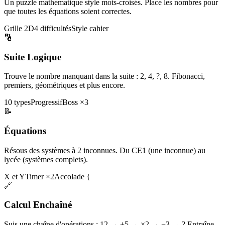
Un puzzle mathématique style mots-croisés. Place les nombres pour
que toutes les équations soient correctes.
Grille 2D
4 difficultés
Style cahier
🔢
Suite Logique
Trouve le nombre manquant dans la suite : 2, 4, ?, 8. Fibonacci,
premiers, géométriques et plus encore.
10 types
Progressif
Boss ×3
📝
Équations
Résous des systèmes à 2 inconnues. Du CE1 (une inconnue) au
lycée (systèmes complets).
X et Y
Timer ×2
Accolade {
🔗
Calcul Enchaîné
Suis une chaîne d'opérations : 12 → +5 → ×2 → −3 → ? Entraîne