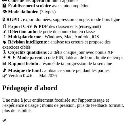
🔑
Code de récupération
multi-appareils
🏫
Établissement scolaire
avec autocomplétion
👁
Mode daltonien
(3 types)
🔒
RGPD
: export données, suppression compte, mode hors ligne
📄
Export CSV & PDF
des classements (enseignant)
📡
Détection auto
de perte de connexion en classe
📱
Multi-plateforme
: Windows, Mac, Android, iOS
🧠
Révision intelligente
: analyse tes erreurs et propose des
exercices ciblés
🎯
Objectifs quotidiens
: 3 défis chaque jour avec bonus XP
👨‍👩‍👧
Mode parent
: code PIN, tableau de bord, limite de temps
📊
Rapport hebdo
: résumé de ta progression de la semaine
🎵
Musique de fond
: ambiance sonore pendant les parties
🌿 Version 0.4.6 — Mai 2026
Pédagogie d'abord
Une mise à jour entièrement focalisée sur l'apprentissage et
l'expérience d'usage : moins de pression, plus de feedback formatif,
plus de lisibilité.
🌿