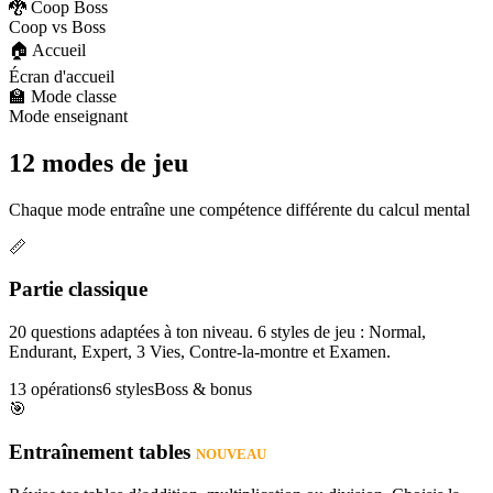
🐉 Coop Boss
Coop vs Boss
🏠 Accueil
Écran d'accueil
🏫 Mode classe
Mode enseignant
12 modes de jeu
Chaque mode entraîne une compétence différente du calcul mental
📏
Partie classique
20 questions adaptées à ton niveau. 6 styles de jeu : Normal,
Endurant, Expert, 3 Vies, Contre-la-montre et Examen.
13 opérations
6 styles
Boss & bonus
🎯
Entraînement tables
NOUVEAU