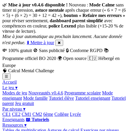
🌿
Mise à jour v0.4.6 disponible !
Nouveau :
Mode Calme
sans
timer ni pression,
astuce mentale
après chaque erreur (« 6 × 7 = (6
× 5) + (6 × 2) = 30 + 12 = 42 »),
bouton « Refaire mes erreurs »
pour réviser sereinement,
dashboard parent simplifié
avec
compétences en couleur,
police Lexend
plus lisible (+15-20 % de
vitesse de lecture).
Mise à jour automatique au prochain lancement. Aucune donnée
n'est perdue.
⬇️ Mettre à jour
✖
💸
100% gratuit
🚫
Sans publicité
🔒
Conforme RGPD
📚
Programme officiel BO 2020
🌍
Open source
🇪🇺
Hébergé en
Europe
🧠
Calcul Mental Challenge
☰
Accueil
Le jeu ▾
Modes de jeu
Nouveautés v0.4.6
Programme scolaire
Mode
enseignant
Mode famille
Tutoriel élève
Tutoriel enseignant
Tutoriel
parent
Jeu gratuit
Par niveau ▾
CE1
CE2
CM1
CM2
6ème
Collège
Lycée
Enseignants
📖 Tutoriels
Ressources ▾
Tables de multiplication
Astuces de calcul
Exercices par niveau