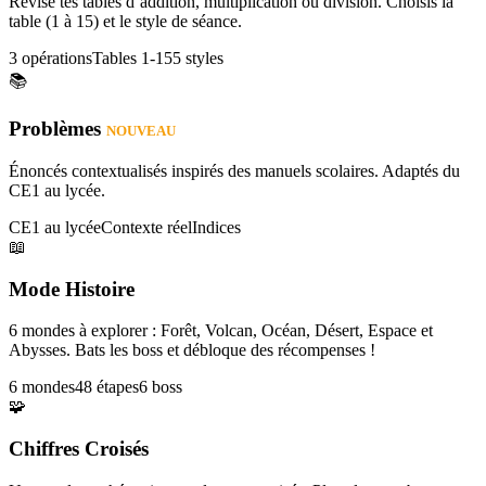
Révise tes tables d’addition, multiplication ou division. Choisis la
table (1 à 15) et le style de séance.
3 opérations
Tables 1-15
5 styles
📚
Problèmes
NOUVEAU
Énoncés contextualisés inspirés des manuels scolaires. Adaptés du
CE1 au lycée.
CE1 au lycée
Contexte réel
Indices
📖
Mode Histoire
6 mondes à explorer : Forêt, Volcan, Océan, Désert, Espace et
Abysses. Bats les boss et débloque des récompenses !
6 mondes
48 étapes
6 boss
🧩
Chiffres Croisés