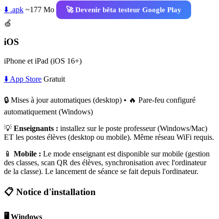
⬇️ .apk
~177 Mo
🚀 Devenir bêta testeur Google Play
🍏
iOS
iPhone et iPad (iOS 16+)
⬇️ App Store
Gratuit
🔒 Mises à jour automatiques (desktop) • 🔥 Pare-feu configuré
automatiquement (Windows)
💡
Enseignants :
installez sur le poste professeur (Windows/Mac)
ET les postes élèves (desktop ou mobile). Même réseau WiFi requis.
📱
Mobile :
Le mode enseignant est disponible sur mobile (gestion
des classes, scan QR des élèves, synchronisation avec l'ordinateur
de la classe). Le lancement de séance se fait depuis l'ordinateur.
📋 Notice d'installation
🖥️ Windows