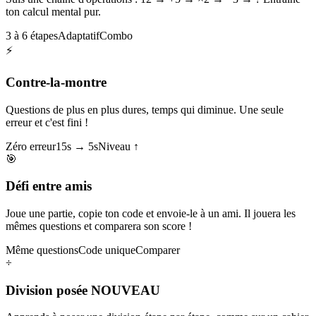
ton calcul mental pur.
3 à 6 étapes
Adaptatif
Combo
⚡
Contre-la-montre
Questions de plus en plus dures, temps qui diminue. Une seule
erreur et c'est fini !
Zéro erreur
15s → 5s
Niveau ↑
🎯
Défi entre amis
Joue une partie, copie ton code et envoie-le à un ami. Il jouera les
mêmes questions et comparera son score !
Même questions
Code unique
Comparer
÷
Division posée
NOUVEAU