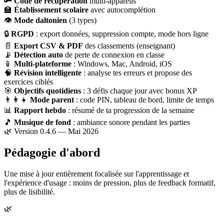
🔑
Code de récupération
multi-appareils
🏫
Établissement scolaire
avec autocomplétion
👁
Mode daltonien
(3 types)
🔒
RGPD
: export données, suppression compte, mode hors ligne
📄
Export CSV & PDF
des classements (enseignant)
📡
Détection auto
de perte de connexion en classe
📱
Multi-plateforme
: Windows, Mac, Android, iOS
🧠
Révision intelligente
: analyse tes erreurs et propose des
exercices ciblés
🎯
Objectifs quotidiens
: 3 défis chaque jour avec bonus XP
👨‍👩‍👧
Mode parent
: code PIN, tableau de bord, limite de temps
📊
Rapport hebdo
: résumé de ta progression de la semaine
🎵
Musique de fond
: ambiance sonore pendant les parties
🌿 Version 0.4.6 — Mai 2026
Pédagogie d'abord
Une mise à jour entièrement focalisée sur l'apprentissage et
l'expérience d'usage : moins de pression, plus de feedback formatif,
plus de lisibilité.
🌿