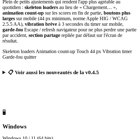
Plein de petits ajustements qui rendent l'app plus agréable au
quotidien :
skeleton loaders
au lieu de « Chargement… »,
animation count-up
sur les scores en fin de partie,
boutons plus
larges
sur mobile (44 px minimum, norme Apple HIG / WCAG
2.5.5 AA),
vibration brève
à 3 secondes du timer sur mobile,
garde-fou
Escape / refresh navigateur pour ne plus perdre une partie
par accident,
section partage
repliée par défaut sur l'écran de
résultat.
Skeleton loaders
Animation count-up
Touch 44 px
Vibration timer
Garde-fou quitter
📋 Voir aussi les nouveautés de la v0.4.5
Télécharger Calcul Mental Challenge
Gratuit, sans publicité, sans compte obligatoire
🖥️
Windows
Windows 10 / 11 (64 bits)