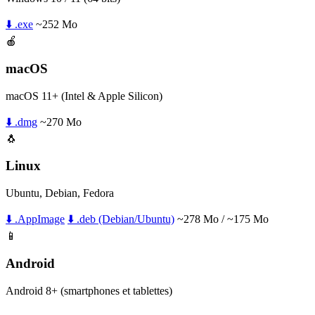
⬇️ .exe
~252 Mo
🍎
macOS
macOS 11+ (Intel & Apple Silicon)
⬇️ .dmg
~270 Mo
🐧
Linux
Ubuntu, Debian, Fedora
⬇️ .AppImage
⬇️ .deb (Debian/Ubuntu)
~278 Mo / ~175 Mo
📱
Android
Android 8+ (smartphones et tablettes)