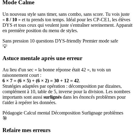
Mode Calme
Un nouveau style sans timer, sans combo, sans score. Tu vois juste
«
8 / 10
» et tu prends ton temps. Idéal pour les CP-CE1, les élèves
DYS et tous ceux qui veulent juste s'entraîner sereinement. Apparait
en première position du menu de styles.
Sans pression
10 questions
DYS-friendly
Premier mode safe
💡
Astuce mentale après une erreur
Au lieu d'un sec « la bonne réponse était 42 », tu vois un
raisonnement court :
6 × 7 = (6 × 5) + (6 × 2) = 30 + 12 = 42
.
Stratégies adaptées par opération : décomposition par dizaines,
complément à 10, table de 5, inverse pour la division. Les nombres
importants sont aussi
surlignés
dans les énoncés problèmes pour
t'aider à repérer les données.
Pédagogie
Calcul mental
Décomposition
Surlignage problèmes
🎯
Refaire mes erreurs