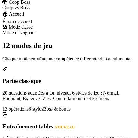
🐉 Coop Boss
Coop vs Boss
🏠 Accueil
Écran d'accueil
🏫 Mode classe
Mode enseignant
12 modes de jeu
Chaque mode entraîne une compétence différente du calcul mental
📏
Partie classique
20 questions adaptées à ton niveau. 6 styles de jeu : Normal,
Endurant, Expert, 3 Vies, Contre-la-montre et Examen.
13 opérations
6 styles
Boss & bonus
🎯
Entraînement tables
NOUVEAU