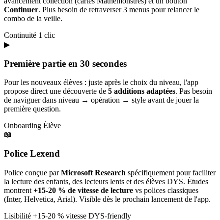
avancement collection (cartes Mathémonstres) et un bouton
Continuer
. Plus besoin de retraverser 3 menus pour relancer le
combo de la veille.
Continuité
1 clic
▶
Première partie en 30 secondes
Pour les nouveaux élèves : juste après le choix du niveau, l'app
propose direct une découverte de
5 additions adaptées
. Pas besoin
de naviguer dans niveau → opération → style avant de jouer la
première question.
Onboarding
Élève
📖
Police Lexend
Police conçue par
Microsoft Research
spécifiquement pour faciliter
la lecture des enfants, des lecteurs lents et des élèves DYS. Études
montrent
+15-20 % de vitesse de lecture
vs polices classiques
(Inter, Helvetica, Arial). Visible dès le prochain lancement de l'app.
Lisibilité
+15-20 % vitesse
DYS-friendly