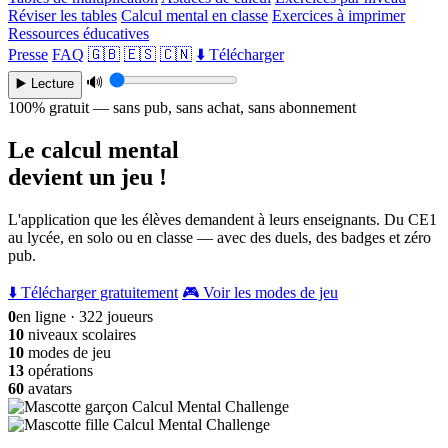
Réviser les tables
Calcul mental en classe
Exercices à imprimer
Ressources éducatives
Presse
FAQ
🇬🇧
🇪🇸
🇨🇳
⬇️ Télécharger
🔊
▶️ Lecture
100% gratuit — sans pub, sans achat, sans abonnement
Le calcul mental
devient un jeu !
L'application que les élèves demandent à leurs enseignants. Du CE1
au lycée, en solo ou en classe — avec des duels, des badges et zéro
pub.
⬇️ Télécharger gratuitement
🎮 Voir les modes de jeu
0
en ligne · 322 joueurs
10
niveaux scolaires
10
modes de jeu
13
opérations
60
avatars