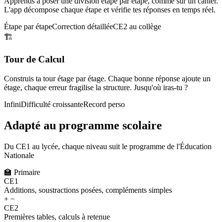
Apprends à poser une division étape par étape, comme sur un cahier.
L'app décompose chaque étape et vérifie tes réponses en temps réel.
Étape par étape
Correction détaillée
CE2 au collège
🏗️
Tour de Calcul
Construis ta tour étage par étage. Chaque bonne réponse ajoute un
étage, chaque erreur fragilise la structure. Jusqu'où iras-tu ?
Infini
Difficulté croissante
Record perso
Adapté au programme scolaire
Du CE1 au lycée, chaque niveau suit le programme de l'Éducation
Nationale
🏫
Primaire
CE1
Additions, soustractions posées, compléments simples
+ −
CE2
Premières tables, calculs à retenue