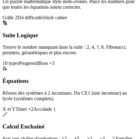
Un puzzle mathématique style mots-croisés. Place les nombres pour
que toutes les équations soient correctes.
Grille 2D
4 difficultés
Style cahier
🔢
Suite Logique
Trouve le nombre manquant dans la suite : 2, 4, ?, 8. Fibonacci,
premiers, géométriques et plus encore.
10 types
Progressif
Boss ×3
📝
Équations
Résous des systèmes à 2 inconnues. Du CE1 (une inconnue) au
lycée (systèmes complets).
X et Y
Timer ×2
Accolade {
🔗
Calcul Enchaîné
Suis une chaîne d'opérations : 12 → +5 → ×2 → −3 → ? Entraîne