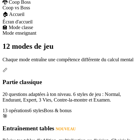
🐉 Coop Boss
Coop vs Boss
🏠 Accueil
Écran d'accueil
🏫 Mode classe
Mode enseignant
12 modes de jeu
Chaque mode entraîne une compétence différente du calcul mental
📏
Partie classique
20 questions adaptées à ton niveau. 6 styles de jeu : Normal,
Endurant, Expert, 3 Vies, Contre-la-montre et Examen.
13 opérations
6 styles
Boss & bonus
🎯
Entraînement tables
NOUVEAU