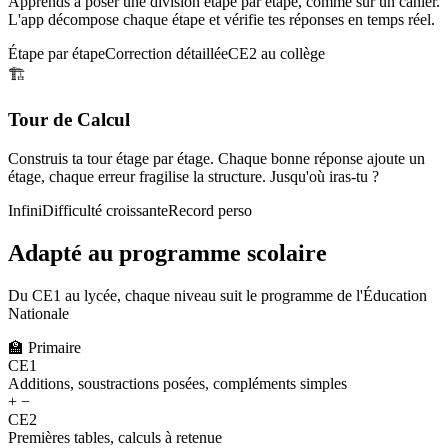
Apprends à poser une division étape par étape, comme sur un cahier.
L'app décompose chaque étape et vérifie tes réponses en temps réel.
Étape par étape
Correction détaillée
CE2 au collège
🏗️
Tour de Calcul
Construis ta tour étage par étage. Chaque bonne réponse ajoute un
étage, chaque erreur fragilise la structure. Jusqu'où iras-tu ?
Infini
Difficulté croissante
Record perso
Adapté au programme scolaire
Du CE1 au lycée, chaque niveau suit le programme de l'Éducation
Nationale
🏫
Primaire
CE1
Additions, soustractions posées, compléments simples
+ −
CE2
Premières tables, calculs à retenue