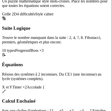
Un puzzle mathématique style mots-croisés. Place les nombres pour
que toutes les équations soient correctes.
Grille 2D
4 difficultés
Style cahier
🔢
Suite Logique
Trouve le nombre manquant dans la suite : 2, 4, ?, 8. Fibonacci,
premiers, géométriques et plus encore.
10 types
Progressif
Boss ×3
📝
Équations
Résous des systèmes à 2 inconnues. Du CE1 (une inconnue) au
lycée (systèmes complets).
X et Y
Timer ×2
Accolade {
🔗
Calcul Enchaîné
Suis une chaîne d'opérations : 12 → +5 → ×2 → −3 → ? Entraîne