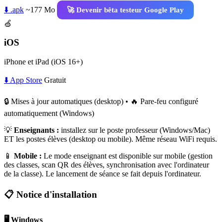
⬇️ .apk
~177 Mo
🚀 Devenir bêta testeur Google Play
🍏
iOS
iPhone et iPad (iOS 16+)
⬇️ App Store
Gratuit
🔒 Mises à jour automatiques (desktop) • 🔥 Pare-feu configuré
automatiquement (Windows)
💡
Enseignants :
installez sur le poste professeur (Windows/Mac)
ET les postes élèves (desktop ou mobile). Même réseau WiFi requis.
📱
Mobile :
Le mode enseignant est disponible sur mobile (gestion
des classes, scan QR des élèves, synchronisation avec l'ordinateur
de la classe). Le lancement de séance se fait depuis l'ordinateur.
📋 Notice d'installation
🖥️ Windows