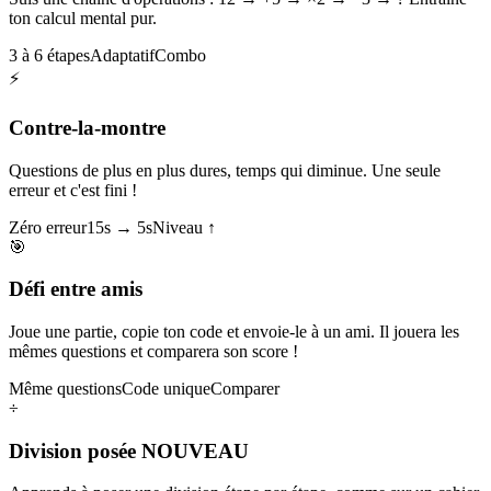
ton calcul mental pur.
3 à 6 étapes
Adaptatif
Combo
⚡
Contre-la-montre
Questions de plus en plus dures, temps qui diminue. Une seule
erreur et c'est fini !
Zéro erreur
15s → 5s
Niveau ↑
🎯
Défi entre amis
Joue une partie, copie ton code et envoie-le à un ami. Il jouera les
mêmes questions et comparera son score !
Même questions
Code unique
Comparer
÷
Division posée
NOUVEAU