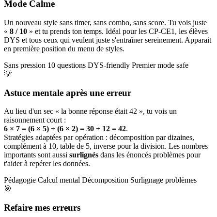
Mode Calme
Un nouveau style sans timer, sans combo, sans score. Tu vois juste
«
8 / 10
» et tu prends ton temps. Idéal pour les CP-CE1, les élèves
DYS et tous ceux qui veulent juste s'entraîner sereinement. Apparait
en première position du menu de styles.
Sans pression
10 questions
DYS-friendly
Premier mode safe
💡
Astuce mentale après une erreur
Au lieu d'un sec « la bonne réponse était 42 », tu vois un
raisonnement court :
6 × 7 = (6 × 5) + (6 × 2) = 30 + 12 = 42
.
Stratégies adaptées par opération : décomposition par dizaines,
complément à 10, table de 5, inverse pour la division. Les nombres
importants sont aussi
surlignés
dans les énoncés problèmes pour
t'aider à repérer les données.
Pédagogie
Calcul mental
Décomposition
Surlignage problèmes
🎯
Refaire mes erreurs