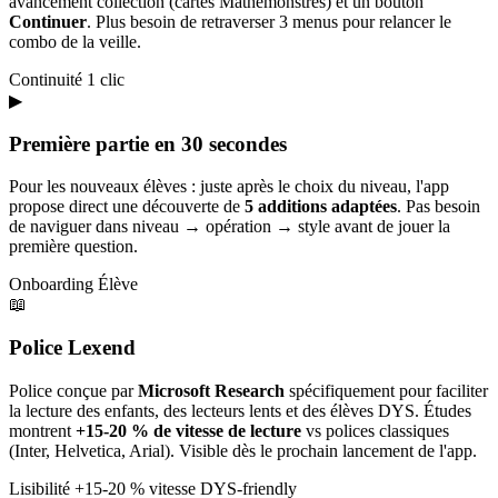
avancement collection (cartes Mathémonstres) et un bouton
Continuer
. Plus besoin de retraverser 3 menus pour relancer le
combo de la veille.
Continuité
1 clic
▶
Première partie en 30 secondes
Pour les nouveaux élèves : juste après le choix du niveau, l'app
propose direct une découverte de
5 additions adaptées
. Pas besoin
de naviguer dans niveau → opération → style avant de jouer la
première question.
Onboarding
Élève
📖
Police Lexend
Police conçue par
Microsoft Research
spécifiquement pour faciliter
la lecture des enfants, des lecteurs lents et des élèves DYS. Études
montrent
+15-20 % de vitesse de lecture
vs polices classiques
(Inter, Helvetica, Arial). Visible dès le prochain lancement de l'app.
Lisibilité
+15-20 % vitesse
DYS-friendly