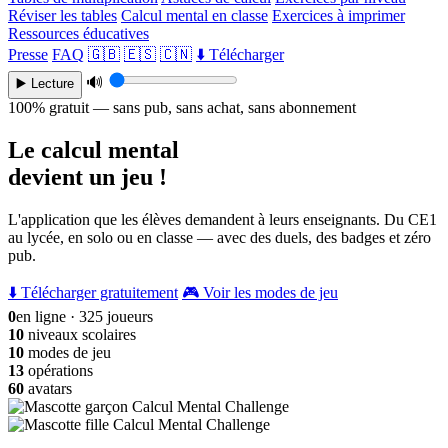
Réviser les tables
Calcul mental en classe
Exercices à imprimer
Ressources éducatives
Presse
FAQ
🇬🇧
🇪🇸
🇨🇳
⬇️ Télécharger
🔊
▶️ Lecture
100% gratuit — sans pub, sans achat, sans abonnement
Le calcul mental
devient un jeu !
L'application que les élèves demandent à leurs enseignants. Du CE1
au lycée, en solo ou en classe — avec des duels, des badges et zéro
pub.
⬇️ Télécharger gratuitement
🎮 Voir les modes de jeu
0
en ligne · 325 joueurs
10
niveaux scolaires
10
modes de jeu
13
opérations
60
avatars