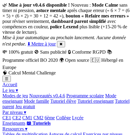
🌿
Mise à jour v0.4.6 disponible !
Nouveau :
Mode Calme
sans
timer ni pression,
astuce mentale
après chaque erreur (« 6 × 7 = (6
× 5) + (6 × 2) = 30 + 12 = 42 »),
bouton « Refaire mes erreurs »
pour réviser sereinement,
dashboard parent simplifié
avec
compétences en couleur,
police Lexend
plus lisible (+15-20 % de
vitesse de lecture).
Mise à jour automatique au prochain lancement. Aucune donnée
n'est perdue.
⬇️ Mettre à jour
✖
💸
100% gratuit
🚫
Sans publicité
🔒
Conforme RGPD
📚
Programme officiel BO 2020
🌍
Open source
🇪🇺
Hébergé en
Europe
🧠
Calcul Mental Challenge
☰
Accueil
Le jeu ▾
Modes de jeu
Nouveautés v0.4.6
Programme scolaire
Mode
enseignant
Mode famille
Tutoriel élève
Tutoriel enseignant
Tutoriel
parent
Jeu gratuit
Par niveau ▾
CE1
CE2
CM1
CM2
6ème
Collège
Lycée
Enseignants
📖 Tutoriels
Ressources ▾
Tables de multiplication
Astuces de calcul
Exercices par niveau