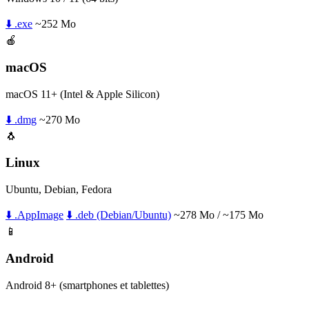
⬇️ .exe
~252 Mo
🍎
macOS
macOS 11+ (Intel & Apple Silicon)
⬇️ .dmg
~270 Mo
🐧
Linux
Ubuntu, Debian, Fedora
⬇️ .AppImage
⬇️ .deb (Debian/Ubuntu)
~278 Mo / ~175 Mo
📱
Android
Android 8+ (smartphones et tablettes)