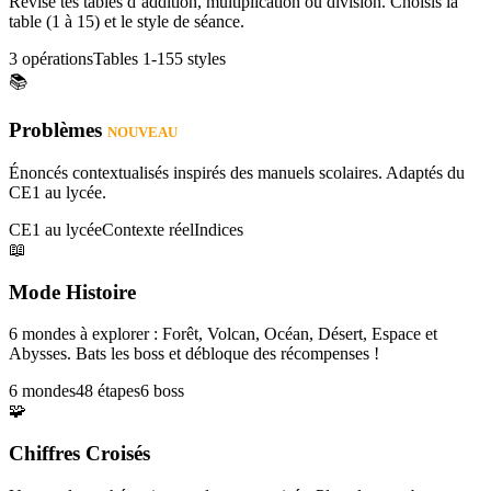
Révise tes tables d’addition, multiplication ou division. Choisis la
table (1 à 15) et le style de séance.
3 opérations
Tables 1-15
5 styles
📚
Problèmes
NOUVEAU
Énoncés contextualisés inspirés des manuels scolaires. Adaptés du
CE1 au lycée.
CE1 au lycée
Contexte réel
Indices
📖
Mode Histoire
6 mondes à explorer : Forêt, Volcan, Océan, Désert, Espace et
Abysses. Bats les boss et débloque des récompenses !
6 mondes
48 étapes
6 boss
🧩
Chiffres Croisés