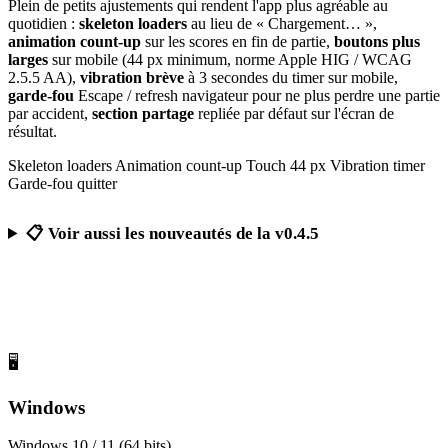
Plein de petits ajustements qui rendent l'app plus agréable au
quotidien :
skeleton loaders
au lieu de « Chargement… »,
animation count-up
sur les scores en fin de partie,
boutons plus
larges
sur mobile (44 px minimum, norme Apple HIG / WCAG
2.5.5 AA),
vibration brève
à 3 secondes du timer sur mobile,
garde-fou
Escape / refresh navigateur pour ne plus perdre une partie
par accident,
section partage
repliée par défaut sur l'écran de
résultat.
Skeleton loaders
Animation count-up
Touch 44 px
Vibration timer
Garde-fou quitter
📋 Voir aussi les nouveautés de la v0.4.5
Télécharger Calcul Mental Challenge
Gratuit, sans publicité, sans compte obligatoire
🖥️
Windows
Windows 10 / 11 (64 bits)