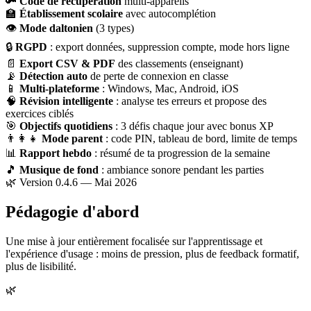
🔑
Code de récupération
multi-appareils
🏫
Établissement scolaire
avec autocomplétion
👁
Mode daltonien
(3 types)
🔒
RGPD
: export données, suppression compte, mode hors ligne
📄
Export CSV & PDF
des classements (enseignant)
📡
Détection auto
de perte de connexion en classe
📱
Multi-plateforme
: Windows, Mac, Android, iOS
🧠
Révision intelligente
: analyse tes erreurs et propose des
exercices ciblés
🎯
Objectifs quotidiens
: 3 défis chaque jour avec bonus XP
👨‍👩‍👧
Mode parent
: code PIN, tableau de bord, limite de temps
📊
Rapport hebdo
: résumé de ta progression de la semaine
🎵
Musique de fond
: ambiance sonore pendant les parties
🌿 Version 0.4.6 — Mai 2026
Pédagogie d'abord
Une mise à jour entièrement focalisée sur l'apprentissage et
l'expérience d'usage : moins de pression, plus de feedback formatif,
plus de lisibilité.
🌿