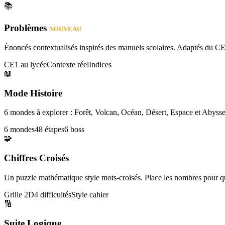
📚
Problèmes
NOUVEAU
Énoncés contextualisés inspirés des manuels scolaires. Adaptés du CE
CE1 au lycée
Contexte réel
Indices
📖
Mode Histoire
6 mondes à explorer : Forêt, Volcan, Océan, Désert, Espace et Abysse
6 mondes
48 étapes
6 boss
🧩
Chiffres Croisés
Un puzzle mathématique style mots-croisés. Place les nombres pour que
Grille 2D
4 difficultés
Style cahier
🔢
Suite Logique