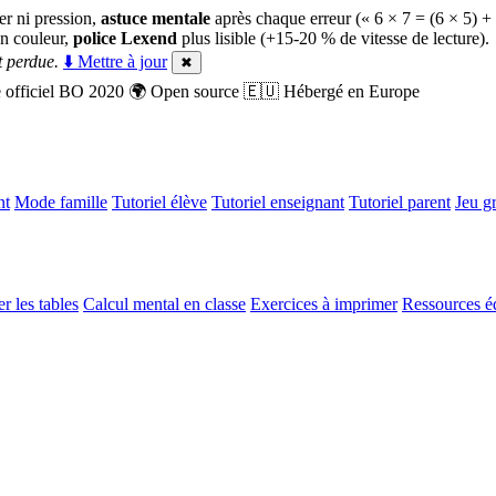
er ni pression,
astuce mentale
après chaque erreur (« 6 × 7 = (6 × 5) +
n couleur,
police Lexend
plus lisible (+15-20 % de vitesse de lecture).
 perdue.
⬇️ Mettre à jour
✖
officiel BO 2020
🌍
Open source
🇪🇺
Hébergé en Europe
nt
Mode famille
Tutoriel élève
Tutoriel enseignant
Tutoriel parent
Jeu gr
r les tables
Calcul mental en classe
Exercices à imprimer
Ressources é