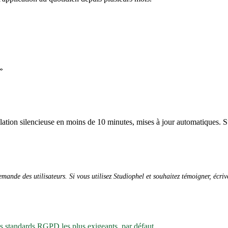
»
allation silencieuse en moins de 10 minutes, mises à jour automatiques. S
ande des utilisateurs. Si vous utilisez Studiophel et souhaitez témoigner, écri
es standards RGPD les plus exigeants, par défaut.