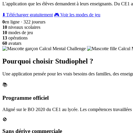
L'application que les élèves demandent à leurs enseignants. Du CE1 a
⬇️ Télécharger gratuitement
🎮 Voir les modes de jeu
0
en ligne · 322 joueurs
10
niveaux scolaires
10
modes de jeu
13
opérations
60
avatars
Pourquoi choisir Studiophel ?
Une application pensée pour les vrais besoins des familles, des enseign
📚
Programme officiel
Aligné sur le BO 2020 du CE1 au lycée. Les compétences travaillées c
🚫
Sans dérive commerciale