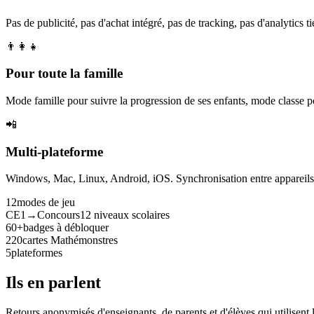
Pas de publicité, pas d'achat intégré, pas de tracking, pas d'analytics tie
👨‍👩‍👧
Pour toute la famille
Mode famille pour suivre la progression de ses enfants, mode classe p
📲
Multi-plateforme
Windows, Mac, Linux, Android, iOS. Synchronisation entre appareils. 
12
modes de jeu
CE1→Concours
12 niveaux scolaires
60+
badges à débloquer
220
cartes Mathémonstres
5
plateformes
Ils en parlent
Retours anonymisés d'enseignants, de parents et d'élèves qui utilisent 