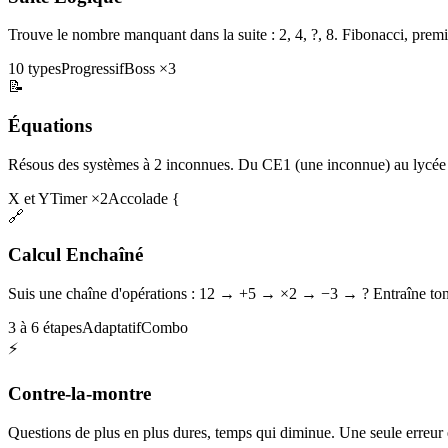
Trouve le nombre manquant dans la suite : 2, 4, ?, 8. Fibonacci, premi
10 types
Progressif
Boss ×3
📝
Équations
Résous des systèmes à 2 inconnues. Du CE1 (une inconnue) au lycée 
X et Y
Timer ×2
Accolade {
🔗
Calcul Enchaîné
Suis une chaîne d'opérations : 12 → +5 → ×2 → −3 → ? Entraîne ton 
3 à 6 étapes
Adaptatif
Combo
⚡
Contre-la-montre
Questions de plus en plus dures, temps qui diminue. Une seule erreur et