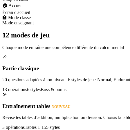
🏠 Accueil
Écran d'accueil
🏫 Mode classe
Mode enseignant
12 modes de jeu
Chaque mode entraîne une compétence différente du calcul mental
📏
Partie classique
20 questions adaptées à ton niveau. 6 styles de jeu : Normal, Enduran
13 opérations
6 styles
Boss & bonus
🎯
Entraînement tables
NOUVEAU
Révise tes tables d’addition, multiplication ou division. Choisis la table
3 opérations
Tables 1-15
5 styles