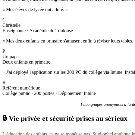
« Mes élèves de lycée ont adoré. »
C
Christelle
Enseignante · Académie de Toulouse
« Mes deux enfants en primaire s'amusent enfin à réviser leurs tables. 
P
Un papa
Deux enfants en primaire
« J'ai déployé l'application sur les 200 PC du collège via Intune. Inst
R
Référent numérique
Collège public · 200 postes · Déploiement Intune
Témoignages anonymisés à la dem
🔒
Vie privée et sécurité prises au sérieux
L'éducation des enfants, ça ne se monétise pas. Studiophel applique l