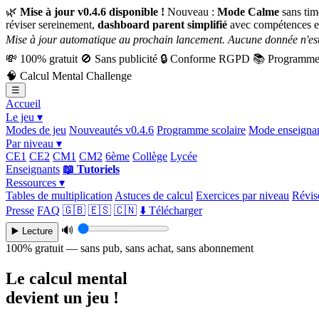
🌿
Mise à jour v0.4.6 disponible !
Nouveau :
Mode Calme
sans tim
réviser sereinement,
dashboard parent simplifié
avec compétences e
Mise à jour automatique au prochain lancement. Aucune donnée n'est
💸
100% gratuit
🚫
Sans publicité
🔒
Conforme RGPD
📚
Programme 
🧠
Calcul Mental Challenge
☰
Accueil
Le jeu ▾
Modes de jeu
Nouveautés v0.4.6
Programme scolaire
Mode enseigna
Par niveau ▾
CE1
CE2
CM1
CM2
6ème
Collège
Lycée
Enseignants
📖 Tutoriels
Ressources ▾
Tables de multiplication
Astuces de calcul
Exercices par niveau
Révise
Presse
FAQ
🇬🇧
🇪🇸
🇨🇳
⬇️ Télécharger
🔊
▶️ Lecture
100% gratuit — sans pub, sans achat, sans abonnement
Le calcul mental
devient un jeu !