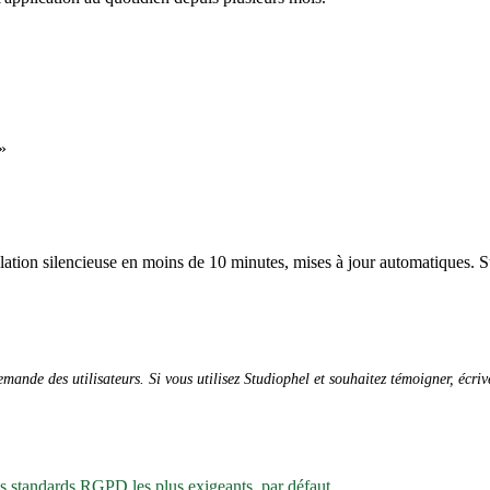
»
allation silencieuse en moins de 10 minutes, mises à jour automatiques. S
ande des utilisateurs. Si vous utilisez Studiophel et souhaitez témoigner, écri
es standards RGPD les plus exigeants, par défaut.