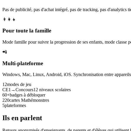
Pas de publicité, pas d'achat intégré, pas de tracking, pas d'analytics tie
👨‍👩‍👧
Pour toute la famille
Mode famille pour suivre la progression de ses enfants, mode classe p
📲
Multi-plateforme
Windows, Mac, Linux, Android, iOS. Synchronisation entre appareils. 
12
modes de jeu
CE1→Concours
12 niveaux scolaires
60+
badges à débloquer
220
cartes Mathémonstres
5
plateformes
Ils en parlent
Retours anonymisés d'enseignants, de parents et d'élèves qui utilisent 