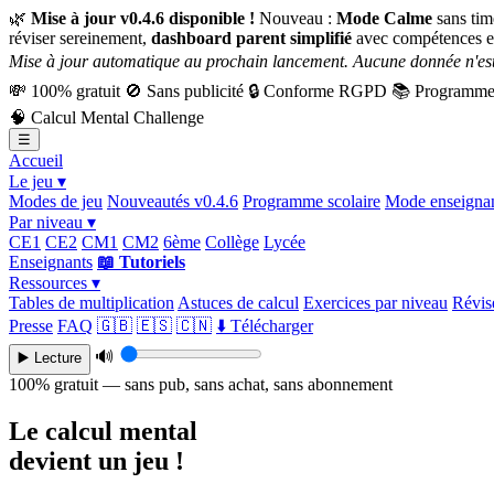
🌿
Mise à jour v0.4.6 disponible !
Nouveau :
Mode Calme
sans tim
réviser sereinement,
dashboard parent simplifié
avec compétences e
Mise à jour automatique au prochain lancement. Aucune donnée n'est
💸
100% gratuit
🚫
Sans publicité
🔒
Conforme RGPD
📚
Programme 
🧠
Calcul Mental Challenge
☰
Accueil
Le jeu ▾
Modes de jeu
Nouveautés v0.4.6
Programme scolaire
Mode enseigna
Par niveau ▾
CE1
CE2
CM1
CM2
6ème
Collège
Lycée
Enseignants
📖 Tutoriels
Ressources ▾
Tables de multiplication
Astuces de calcul
Exercices par niveau
Révise
Presse
FAQ
🇬🇧
🇪🇸
🇨🇳
⬇️ Télécharger
🔊
▶️ Lecture
100% gratuit — sans pub, sans achat, sans abonnement
Le calcul mental
devient un jeu !