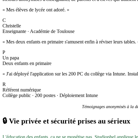
« Mes élèves de lycée ont adoré. »
C
Christelle
Enseignante · Académie de Toulouse
« Mes deux enfants en primaire s'amusent enfin à réviser leurs tables. 
P
Un papa
Deux enfants en primaire
« J'ai déployé l'application sur les 200 PC du collège via Intune. Inst
R
Référent numérique
Collège public · 200 postes · Déploiement Intune
Témoignages anonymisés à la dem
🔒
Vie privée et sécurité prises au sérieux
L'éducation des enfants, ça ne se monétise pas. Studiophel applique l