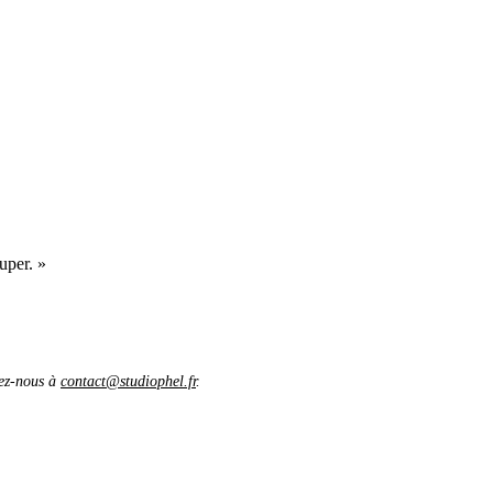
uper. »
vez-nous à
contact@studiophel.fr
.