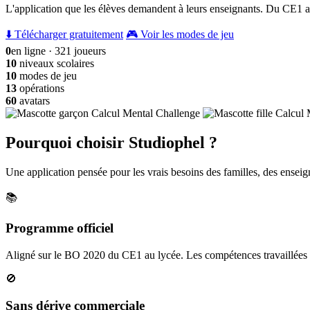
L'application que les élèves demandent à leurs enseignants. Du CE1 a
⬇️ Télécharger gratuitement
🎮 Voir les modes de jeu
0
en ligne · 321 joueurs
10
niveaux scolaires
10
modes de jeu
13
opérations
60
avatars
Pourquoi choisir Studiophel ?
Une application pensée pour les vrais besoins des familles, des enseign
📚
Programme officiel
Aligné sur le BO 2020 du CE1 au lycée. Les compétences travaillées c
🚫
Sans dérive commerciale