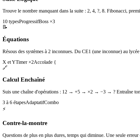
Trouve le nombre manquant dans la suite : 2, 4, ?, 8. Fibonacci, premi
10 types
Progressif
Boss ×3
📝
Équations
Résous des systèmes à 2 inconnues. Du CE1 (une inconnue) au lycée 
X et Y
Timer ×2
Accolade {
🔗
Calcul Enchaîné
Suis une chaîne d'opérations : 12 → +5 → ×2 → −3 → ? Entraîne ton 
3 à 6 étapes
Adaptatif
Combo
⚡
Contre-la-montre
Questions de plus en plus dures, temps qui diminue. Une seule erreur et