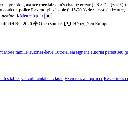
er ni pression,
astuce mentale
après chaque erreur (« 6 × 7 = (6 × 5) +
n couleur,
police Lexend
plus lisible (+15-20 % de vitesse de lecture).
 perdue.
⬇️ Mettre à jour
✖
officiel BO 2020
🌍
Open source
🇪🇺
Hébergé en Europe
nt
Mode famille
Tutoriel élève
Tutoriel enseignant
Tutoriel parent
Jeu gr
r les tables
Calcul mental en classe
Exercices à imprimer
Ressources é