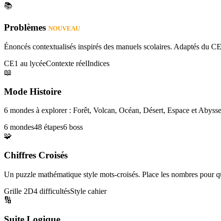
📚
Problèmes
NOUVEAU
Énoncés contextualisés inspirés des manuels scolaires. Adaptés du CE
CE1 au lycée
Contexte réel
Indices
📖
Mode Histoire
6 mondes à explorer : Forêt, Volcan, Océan, Désert, Espace et Abysse
6 mondes
48 étapes
6 boss
🧩
Chiffres Croisés
Un puzzle mathématique style mots-croisés. Place les nombres pour que
Grille 2D
4 difficultés
Style cahier
🔢
Suite Logique