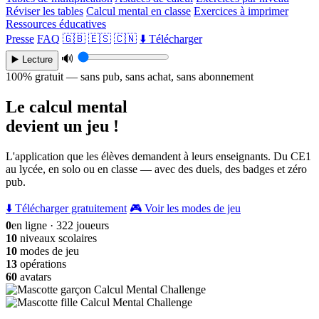
Réviser les tables
Calcul mental en classe
Exercices à imprimer
Ressources éducatives
Presse
FAQ
🇬🇧
🇪🇸
🇨🇳
⬇️ Télécharger
🔊
▶️ Lecture
100% gratuit — sans pub, sans achat, sans abonnement
Le calcul mental
devient un jeu !
L'application que les élèves demandent à leurs enseignants. Du CE1
au lycée, en solo ou en classe — avec des duels, des badges et zéro
pub.
⬇️ Télécharger gratuitement
🎮 Voir les modes de jeu
0
en ligne · 322 joueurs
10
niveaux scolaires
10
modes de jeu
13
opérations
60
avatars