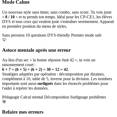
Mode Calme
Un nouveau style sans timer, sans combo, sans score. Tu vois juste
«
8 / 10
» et tu prends ton temps. Idéal pour les CP-CE1, les élèves
DYS et tous ceux qui veulent juste s'entraîner sereinement. Apparait
en première position du menu de styles.
Sans pression
10 questions
DYS-friendly
Premier mode safe
💡
Astuce mentale après une erreur
Au lieu d'un sec « la bonne réponse était 42 », tu vois un
raisonnement court :
6 × 7 = (6 × 5) + (6 × 2) = 30 + 12 = 42
.
Stratégies adaptées par opération : décomposition par dizaines,
complément à 10, table de 5, inverse pour la division. Les nombres
importants sont aussi
surlignés
dans les énoncés problèmes pour
t'aider à repérer les données.
Pédagogie
Calcul mental
Décomposition
Surlignage problèmes
🎯
Refaire mes erreurs