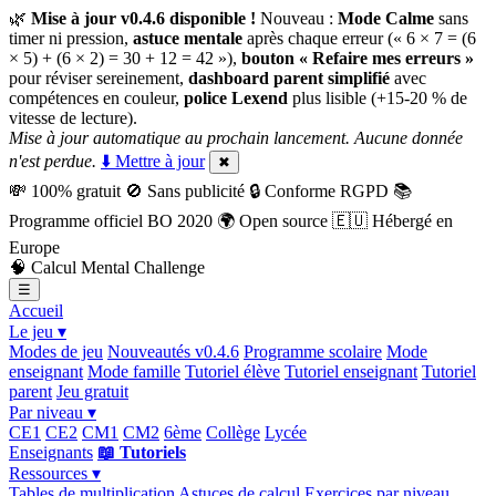
🌿
Mise à jour v0.4.6 disponible !
Nouveau :
Mode Calme
sans
timer ni pression,
astuce mentale
après chaque erreur (« 6 × 7 = (6
× 5) + (6 × 2) = 30 + 12 = 42 »),
bouton « Refaire mes erreurs »
pour réviser sereinement,
dashboard parent simplifié
avec
compétences en couleur,
police Lexend
plus lisible (+15-20 % de
vitesse de lecture).
Mise à jour automatique au prochain lancement. Aucune donnée
n'est perdue.
⬇️ Mettre à jour
✖
💸
100% gratuit
🚫
Sans publicité
🔒
Conforme RGPD
📚
Programme officiel BO 2020
🌍
Open source
🇪🇺
Hébergé en
Europe
🧠
Calcul Mental Challenge
☰
Accueil
Le jeu ▾
Modes de jeu
Nouveautés v0.4.6
Programme scolaire
Mode
enseignant
Mode famille
Tutoriel élève
Tutoriel enseignant
Tutoriel
parent
Jeu gratuit
Par niveau ▾
CE1
CE2
CM1
CM2
6ème
Collège
Lycée
Enseignants
📖 Tutoriels
Ressources ▾
Tables de multiplication
Astuces de calcul
Exercices par niveau