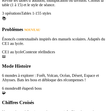
Révise tes tables d’addition, multiplication ou division. Choisis la
table (1 à 15) et le style de séance.
3 opérations
Tables 1-15
5 styles
📚
Problèmes
NOUVEAU
Énoncés contextualisés inspirés des manuels scolaires. Adaptés du
CE1 au lycée.
CE1 au lycée
Contexte réel
Indices
📖
Mode Histoire
6 mondes à explorer : Forêt, Volcan, Océan, Désert, Espace et
Abysses. Bats les boss et débloque des récompenses !
6 mondes
48 étapes
6 boss
🧩
Chiffres Croisés