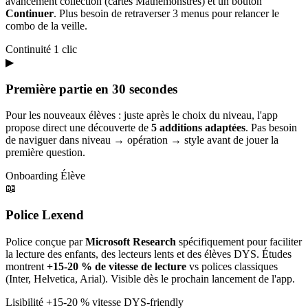
avancement collection (cartes Mathémonstres) et un bouton
Continuer
. Plus besoin de retraverser 3 menus pour relancer le
combo de la veille.
Continuité
1 clic
▶
Première partie en 30 secondes
Pour les nouveaux élèves : juste après le choix du niveau, l'app
propose direct une découverte de
5 additions adaptées
. Pas besoin
de naviguer dans niveau → opération → style avant de jouer la
première question.
Onboarding
Élève
📖
Police Lexend
Police conçue par
Microsoft Research
spécifiquement pour faciliter
la lecture des enfants, des lecteurs lents et des élèves DYS. Études
montrent
+15-20 % de vitesse de lecture
vs polices classiques
(Inter, Helvetica, Arial). Visible dès le prochain lancement de l'app.
Lisibilité
+15-20 % vitesse
DYS-friendly