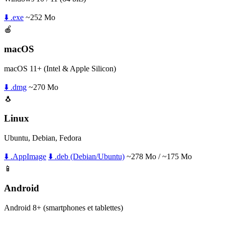
⬇️ .exe
~252 Mo
🍎
macOS
macOS 11+ (Intel & Apple Silicon)
⬇️ .dmg
~270 Mo
🐧
Linux
Ubuntu, Debian, Fedora
⬇️ .AppImage
⬇️ .deb (Debian/Ubuntu)
~278 Mo / ~175 Mo
📱
Android
Android 8+ (smartphones et tablettes)