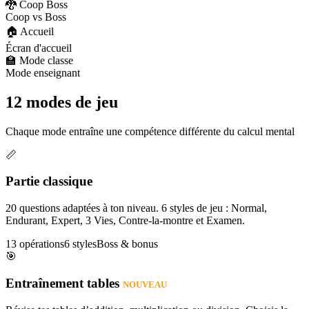
🐉 Coop Boss
Coop vs Boss
🏠 Accueil
Écran d'accueil
🏫 Mode classe
Mode enseignant
12 modes de jeu
Chaque mode entraîne une compétence différente du calcul mental
📏
Partie classique
20 questions adaptées à ton niveau. 6 styles de jeu : Normal,
Endurant, Expert, 3 Vies, Contre-la-montre et Examen.
13 opérations
6 styles
Boss & bonus
🎯
Entraînement tables
NOUVEAU