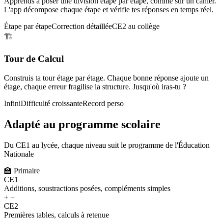
Apprends à poser une division étape par étape, comme sur un cahier.
L'app décompose chaque étape et vérifie tes réponses en temps réel.
Étape par étape
Correction détaillée
CE2 au collège
🏗️
Tour de Calcul
Construis ta tour étage par étage. Chaque bonne réponse ajoute un
étage, chaque erreur fragilise la structure. Jusqu'où iras-tu ?
Infini
Difficulté croissante
Record perso
Adapté au programme scolaire
Du CE1 au lycée, chaque niveau suit le programme de l'Éducation
Nationale
🏫
Primaire
CE1
Additions, soustractions posées, compléments simples
+ −
CE2
Premières tables, calculs à retenue