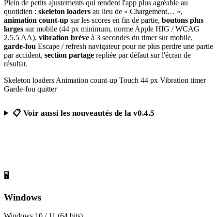
Plein de petits ajustements qui rendent l'app plus agréable au
quotidien :
skeleton loaders
au lieu de « Chargement… »,
animation count-up
sur les scores en fin de partie,
boutons plus
larges
sur mobile (44 px minimum, norme Apple HIG / WCAG
2.5.5 AA),
vibration brève
à 3 secondes du timer sur mobile,
garde-fou
Escape / refresh navigateur pour ne plus perdre une partie
par accident,
section partage
repliée par défaut sur l'écran de
résultat.
Skeleton loaders
Animation count-up
Touch 44 px
Vibration timer
Garde-fou quitter
📋 Voir aussi les nouveautés de la v0.4.5
Télécharger Calcul Mental Challenge
Gratuit, sans publicité, sans compte obligatoire
🖥️
Windows
Windows 10 / 11 (64 bits)