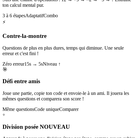
ton calcul mental pur.
3 à 6 étapes
Adaptatif
Combo
⚡
Contre-la-montre
Questions de plus en plus dures, temps qui diminue. Une seule
erreur et c'est fini !
Zéro erreur
15s → 5s
Niveau ↑
🎯
Défi entre amis
Joue une partie, copie ton code et envoie-le à un ami. Il jouera les
mêmes questions et comparera son score !
Même questions
Code unique
Comparer
÷
Division posée
NOUVEAU