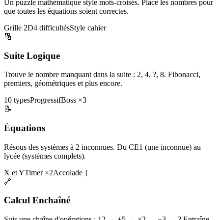
Un puzzle mathématique style mots-croisés. Place les nombres pour
que toutes les équations soient correctes.
Grille 2D
4 difficultés
Style cahier
🔢
Suite Logique
Trouve le nombre manquant dans la suite : 2, 4, ?, 8. Fibonacci,
premiers, géométriques et plus encore.
10 types
Progressif
Boss ×3
📝
Équations
Résous des systèmes à 2 inconnues. Du CE1 (une inconnue) au
lycée (systèmes complets).
X et Y
Timer ×2
Accolade {
🔗
Calcul Enchaîné
Suis une chaîne d'opérations : 12 → +5 → ×2 → −3 → ? Entraîne