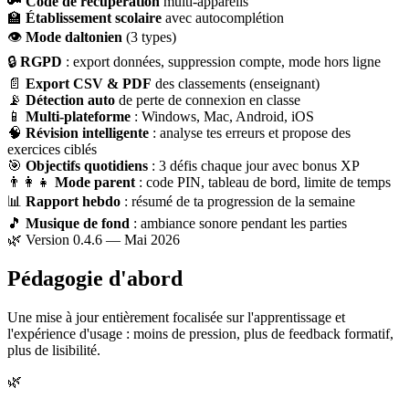
🔑
Code de récupération
multi-appareils
🏫
Établissement scolaire
avec autocomplétion
👁
Mode daltonien
(3 types)
🔒
RGPD
: export données, suppression compte, mode hors ligne
📄
Export CSV & PDF
des classements (enseignant)
📡
Détection auto
de perte de connexion en classe
📱
Multi-plateforme
: Windows, Mac, Android, iOS
🧠
Révision intelligente
: analyse tes erreurs et propose des
exercices ciblés
🎯
Objectifs quotidiens
: 3 défis chaque jour avec bonus XP
👨‍👩‍👧
Mode parent
: code PIN, tableau de bord, limite de temps
📊
Rapport hebdo
: résumé de ta progression de la semaine
🎵
Musique de fond
: ambiance sonore pendant les parties
🌿 Version 0.4.6 — Mai 2026
Pédagogie d'abord
Une mise à jour entièrement focalisée sur l'apprentissage et
l'expérience d'usage : moins de pression, plus de feedback formatif,
plus de lisibilité.
🌿