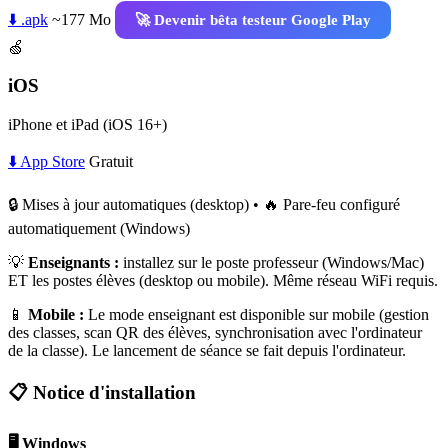
⬇️ .apk
~177 Mo
🚀 Devenir bêta testeur Google Play
🍏
iOS
iPhone et iPad (iOS 16+)
⬇️ App Store
Gratuit
🔒 Mises à jour automatiques (desktop) • 🔥 Pare-feu configuré
automatiquement (Windows)
💡
Enseignants :
installez sur le poste professeur (Windows/Mac)
ET les postes élèves (desktop ou mobile). Même réseau WiFi requis.
📱
Mobile :
Le mode enseignant est disponible sur mobile (gestion
des classes, scan QR des élèves, synchronisation avec l'ordinateur
de la classe). Le lancement de séance se fait depuis l'ordinateur.
📋 Notice d'installation
🖥️ Windows