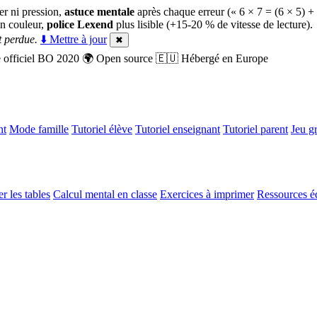
er ni pression,
astuce mentale
après chaque erreur (« 6 × 7 = (6 × 5) +
n couleur,
police Lexend
plus lisible (+15-20 % de vitesse de lecture).
 perdue.
⬇️ Mettre à jour
✖
officiel BO 2020
🌍
Open source
🇪🇺
Hébergé en Europe
nt
Mode famille
Tutoriel élève
Tutoriel enseignant
Tutoriel parent
Jeu gr
r les tables
Calcul mental en classe
Exercices à imprimer
Ressources é