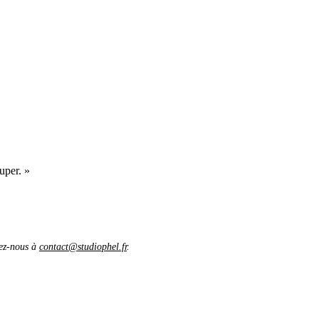
uper. »
vez-nous à
contact@studiophel.fr
.