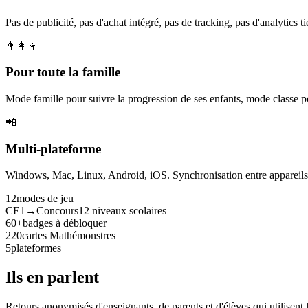
Pas de publicité, pas d'achat intégré, pas de tracking, pas d'analytics tie
👨‍👩‍👧
Pour toute la famille
Mode famille pour suivre la progression de ses enfants, mode classe p
📲
Multi-plateforme
Windows, Mac, Linux, Android, iOS. Synchronisation entre appareils. 
12
modes de jeu
CE1→Concours
12 niveaux scolaires
60+
badges à débloquer
220
cartes Mathémonstres
5
plateformes
Ils en parlent
Retours anonymisés d'enseignants, de parents et d'élèves qui utilisent 