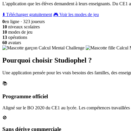
L'application que les élèves demandent à leurs enseignants. Du CE1 a
⬇️ Télécharger gratuitement
🎮 Voir les modes de jeu
0
en ligne · 323 joueurs
10
niveaux scolaires
10
modes de jeu
13
opérations
60
avatars
Pourquoi choisir Studiophel ?
Une application pensée pour les vrais besoins des familles, des enseign
📚
Programme officiel
Aligné sur le BO 2020 du CE1 au lycée. Les compétences travaillées c
🚫
Sans dérive commerciale