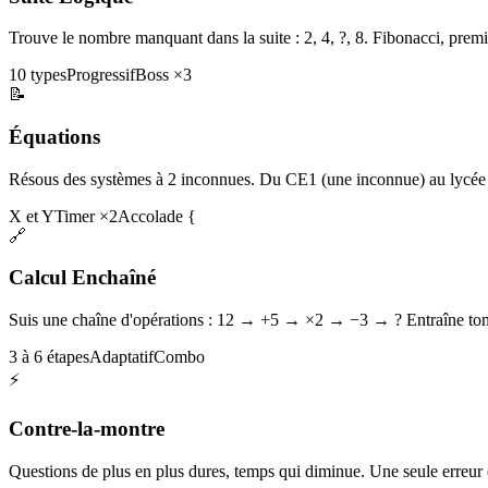
Trouve le nombre manquant dans la suite : 2, 4, ?, 8. Fibonacci, premi
10 types
Progressif
Boss ×3
📝
Équations
Résous des systèmes à 2 inconnues. Du CE1 (une inconnue) au lycée 
X et Y
Timer ×2
Accolade {
🔗
Calcul Enchaîné
Suis une chaîne d'opérations : 12 → +5 → ×2 → −3 → ? Entraîne ton 
3 à 6 étapes
Adaptatif
Combo
⚡
Contre-la-montre
Questions de plus en plus dures, temps qui diminue. Une seule erreur et