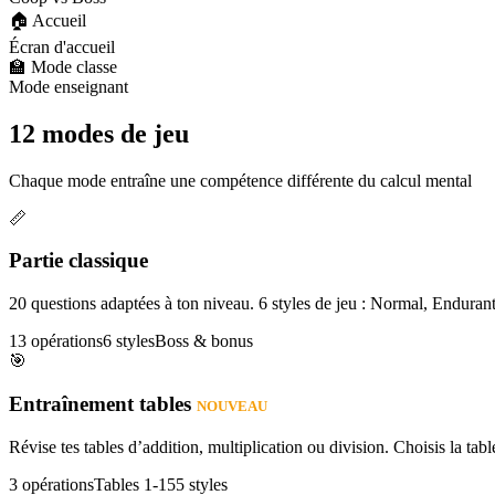
🏠 Accueil
Écran d'accueil
🏫 Mode classe
Mode enseignant
12 modes de jeu
Chaque mode entraîne une compétence différente du calcul mental
📏
Partie classique
20 questions adaptées à ton niveau. 6 styles de jeu : Normal, Enduran
13 opérations
6 styles
Boss & bonus
🎯
Entraînement tables
NOUVEAU
Révise tes tables d’addition, multiplication ou division. Choisis la table
3 opérations
Tables 1-15
5 styles