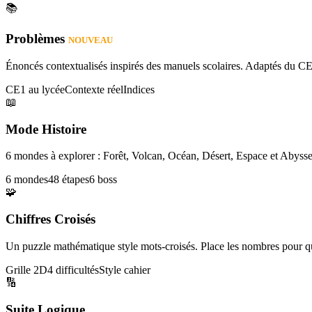
📚
Problèmes
NOUVEAU
Énoncés contextualisés inspirés des manuels scolaires. Adaptés du CE
CE1 au lycée
Contexte réel
Indices
📖
Mode Histoire
6 mondes à explorer : Forêt, Volcan, Océan, Désert, Espace et Abysse
6 mondes
48 étapes
6 boss
🧩
Chiffres Croisés
Un puzzle mathématique style mots-croisés. Place les nombres pour que
Grille 2D
4 difficultés
Style cahier
🔢
Suite Logique