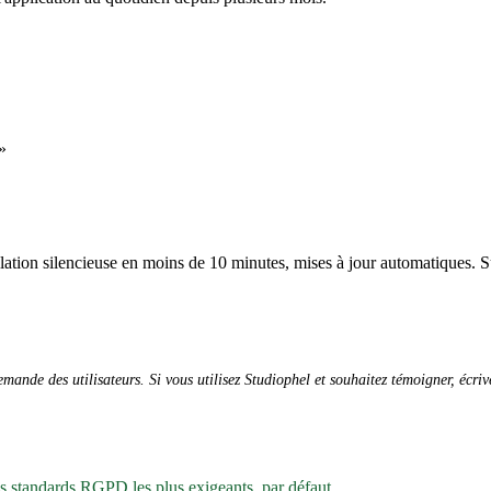
»
allation silencieuse en moins de 10 minutes, mises à jour automatiques. S
ande des utilisateurs. Si vous utilisez Studiophel et souhaitez témoigner, écri
es standards RGPD les plus exigeants, par défaut.