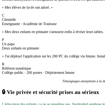
« Mes élèves de lycée ont adoré. »
C
Christelle
Enseignante · Académie de Toulouse
« Mes deux enfants en primaire s'amusent enfin à réviser leurs tables. 
P
Un papa
Deux enfants en primaire
« J'ai déployé l'application sur les 200 PC du collège via Intune. Inst
R
Référent numérique
Collège public · 200 postes · Déploiement Intune
Témoignages anonymisés à la dem
🔒
Vie privée et sécurité prises au sérieux
L'éducation des enfants, ça ne se monétise pas. Studiophel applique l