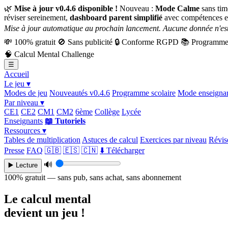
🌿
Mise à jour v0.4.6 disponible !
Nouveau :
Mode Calme
sans tim
réviser sereinement,
dashboard parent simplifié
avec compétences e
Mise à jour automatique au prochain lancement. Aucune donnée n'est
💸
100% gratuit
🚫
Sans publicité
🔒
Conforme RGPD
📚
Programme 
🧠
Calcul Mental Challenge
☰
Accueil
Le jeu ▾
Modes de jeu
Nouveautés v0.4.6
Programme scolaire
Mode enseigna
Par niveau ▾
CE1
CE2
CM1
CM2
6ème
Collège
Lycée
Enseignants
📖 Tutoriels
Ressources ▾
Tables de multiplication
Astuces de calcul
Exercices par niveau
Révise
Presse
FAQ
🇬🇧
🇪🇸
🇨🇳
⬇️ Télécharger
🔊
▶️ Lecture
100% gratuit — sans pub, sans achat, sans abonnement
Le calcul mental
devient un jeu !