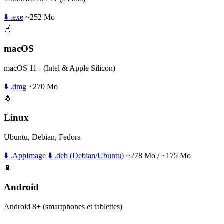
⬇️ .exe
~252 Mo
🍎
macOS
macOS 11+ (Intel & Apple Silicon)
⬇️ .dmg
~270 Mo
🐧
Linux
Ubuntu, Debian, Fedora
⬇️ .AppImage
⬇️ .deb (Debian/Ubuntu)
~278 Mo / ~175 Mo
📱
Android
Android 8+ (smartphones et tablettes)