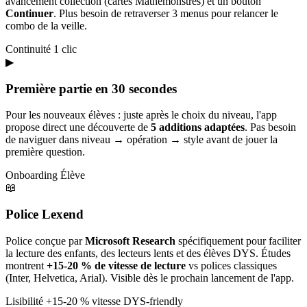
avancement collection (cartes Mathémonstres) et un bouton
Continuer
. Plus besoin de retraverser 3 menus pour relancer le
combo de la veille.
Continuité
1 clic
▶
Première partie en 30 secondes
Pour les nouveaux élèves : juste après le choix du niveau, l'app
propose direct une découverte de
5 additions adaptées
. Pas besoin
de naviguer dans niveau → opération → style avant de jouer la
première question.
Onboarding
Élève
📖
Police Lexend
Police conçue par
Microsoft Research
spécifiquement pour faciliter
la lecture des enfants, des lecteurs lents et des élèves DYS. Études
montrent
+15-20 % de vitesse de lecture
vs polices classiques
(Inter, Helvetica, Arial). Visible dès le prochain lancement de l'app.
Lisibilité
+15-20 % vitesse
DYS-friendly