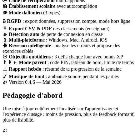
🔑
Code de récupération
multi-appareils
🏫
Établissement scolaire
avec autocomplétion
👁
Mode daltonien
(3 types)
🔒
RGPD
: export données, suppression compte, mode hors ligne
📄
Export CSV & PDF
des classements (enseignant)
📡
Détection auto
de perte de connexion en classe
📱
Multi-plateforme
: Windows, Mac, Android, iOS
🧠
Révision intelligente
: analyse tes erreurs et propose des
exercices ciblés
🎯
Objectifs quotidiens
: 3 défis chaque jour avec bonus XP
👨‍👩‍👧
Mode parent
: code PIN, tableau de bord, limite de temps
📊
Rapport hebdo
: résumé de ta progression de la semaine
🎵
Musique de fond
: ambiance sonore pendant les parties
🌿 Version 0.4.6 — Mai 2026
Pédagogie d'abord
Une mise à jour entièrement focalisée sur l'apprentissage et
l'expérience d'usage : moins de pression, plus de feedback formatif,
plus de lisibilité.
🌿