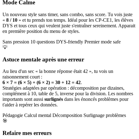
Mode Calme
Un nouveau style sans timer, sans combo, sans score. Tu vois juste
«
8 / 10
» et tu prends ton temps. Idéal pour les CP-CE1, les élèves
DYS et tous ceux qui veulent juste s'entraîner sereinement. Apparait
en première position du menu de styles.
Sans pression
10 questions
DYS-friendly
Premier mode safe
💡
Astuce mentale après une erreur
Au lieu d'un sec « la bonne réponse était 42 », tu vois un
raisonnement court :
6 × 7 = (6 × 5) + (6 × 2) = 30 + 12 = 42
.
Stratégies adaptées par opération : décomposition par dizaines,
complément à 10, table de 5, inverse pour la division. Les nombres
importants sont aussi
surlignés
dans les énoncés problèmes pour
t'aider à repérer les données.
Pédagogie
Calcul mental
Décomposition
Surlignage problèmes
🎯
Refaire mes erreurs