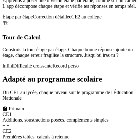
Apprends à poser une division étape par étape, comme sur un cahier.
L'app décompose chaque étape et vérifie tes réponses en temps réel.
Étape par étape
Correction détaillée
CE2 au collège
🏗️
Tour de Calcul
Construis ta tour étage par étage. Chaque bonne réponse ajoute un
étage, chaque erreur fragilise la structure. Jusqu'où iras-tu ?
Infini
Difficulté croissante
Record perso
Adapté au programme scolaire
Du CE1 au lycée, chaque niveau suit le programme de l'Éducation
Nationale
🏫
Primaire
CE1
Additions, soustractions posées, compléments simples
+ −
CE2
Premières tables, calculs à retenue