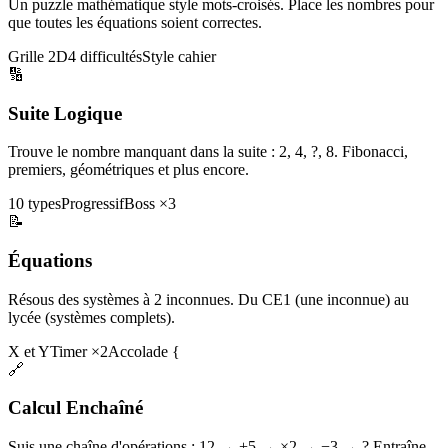
Un puzzle mathématique style mots-croisés. Place les nombres pour
que toutes les équations soient correctes.
Grille 2D
4 difficultés
Style cahier
🔢
Suite Logique
Trouve le nombre manquant dans la suite : 2, 4, ?, 8. Fibonacci,
premiers, géométriques et plus encore.
10 types
Progressif
Boss ×3
📝
Équations
Résous des systèmes à 2 inconnues. Du CE1 (une inconnue) au
lycée (systèmes complets).
X et Y
Timer ×2
Accolade {
🔗
Calcul Enchaîné
Suis une chaîne d'opérations : 12 → +5 → ×2 → −3 → ? Entraîne