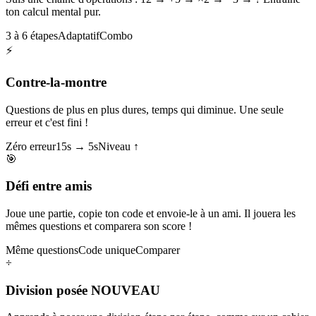
ton calcul mental pur.
3 à 6 étapes
Adaptatif
Combo
⚡
Contre-la-montre
Questions de plus en plus dures, temps qui diminue. Une seule
erreur et c'est fini !
Zéro erreur
15s → 5s
Niveau ↑
🎯
Défi entre amis
Joue une partie, copie ton code et envoie-le à un ami. Il jouera les
mêmes questions et comparera son score !
Même questions
Code unique
Comparer
÷
Division posée
NOUVEAU