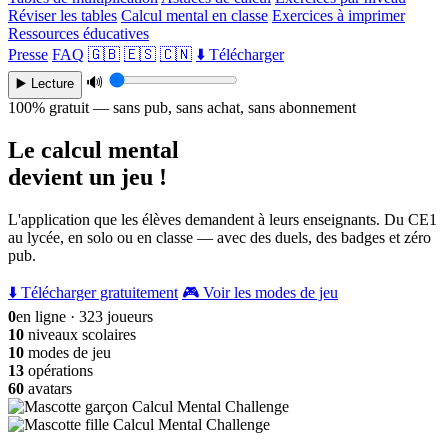
Réviser les tables
Calcul mental en classe
Exercices à imprimer
Ressources éducatives
Presse
FAQ
🇬🇧
🇪🇸
🇨🇳
⬇️ Télécharger
🔊
▶️ Lecture
100% gratuit — sans pub, sans achat, sans abonnement
Le calcul mental
devient un jeu !
L'application que les élèves demandent à leurs enseignants. Du CE1
au lycée, en solo ou en classe — avec des duels, des badges et zéro
pub.
⬇️ Télécharger gratuitement
🎮 Voir les modes de jeu
0
en ligne · 323 joueurs
10
niveaux scolaires
10
modes de jeu
13
opérations
60
avatars