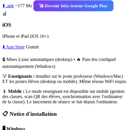
⬇️ .apk
~177 Mo
🚀 Devenir bêta testeur Google Play
🍏
iOS
iPhone et iPad (iOS 16+)
⬇️ App Store
Gratuit
🔒 Mises à jour automatiques (desktop) • 🔥 Pare-feu configuré
automatiquement (Windows)
💡
Enseignants :
installez sur le poste professeur (Windows/Mac)
ET les postes élèves (desktop ou mobile). Même réseau WiFi requis.
📱
Mobile :
Le mode enseignant est disponible sur mobile (gestion
des classes, scan QR des élèves, synchronisation avec l'ordinateur
de la classe). Le lancement de séance se fait depuis l'ordinateur.
📋 Notice d'installation
🖥️ Windows