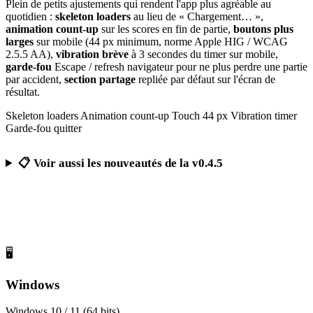
Plein de petits ajustements qui rendent l'app plus agréable au
quotidien :
skeleton loaders
au lieu de « Chargement… »,
animation count-up
sur les scores en fin de partie,
boutons plus
larges
sur mobile (44 px minimum, norme Apple HIG / WCAG
2.5.5 AA),
vibration brève
à 3 secondes du timer sur mobile,
garde-fou
Escape / refresh navigateur pour ne plus perdre une partie
par accident,
section partage
repliée par défaut sur l'écran de
résultat.
Skeleton loaders
Animation count-up
Touch 44 px
Vibration timer
Garde-fou quitter
📋 Voir aussi les nouveautés de la v0.4.5
Télécharger Calcul Mental Challenge
Gratuit, sans publicité, sans compte obligatoire
🖥️
Windows
Windows 10 / 11 (64 bits)