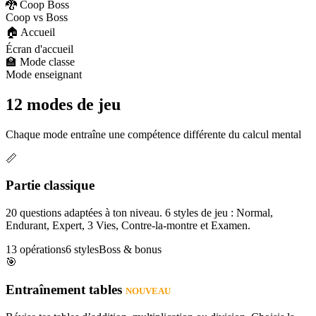
🐉 Coop Boss
Coop vs Boss
🏠 Accueil
Écran d'accueil
🏫 Mode classe
Mode enseignant
12 modes de jeu
Chaque mode entraîne une compétence différente du calcul mental
📏
Partie classique
20 questions adaptées à ton niveau. 6 styles de jeu : Normal,
Endurant, Expert, 3 Vies, Contre-la-montre et Examen.
13 opérations
6 styles
Boss & bonus
🎯
Entraînement tables
NOUVEAU