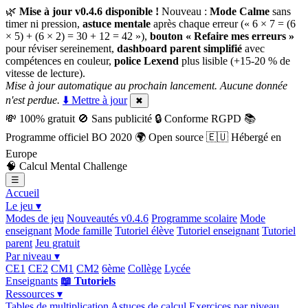
🌿
Mise à jour v0.4.6 disponible !
Nouveau :
Mode Calme
sans
timer ni pression,
astuce mentale
après chaque erreur (« 6 × 7 = (6
× 5) + (6 × 2) = 30 + 12 = 42 »),
bouton « Refaire mes erreurs »
pour réviser sereinement,
dashboard parent simplifié
avec
compétences en couleur,
police Lexend
plus lisible (+15-20 % de
vitesse de lecture).
Mise à jour automatique au prochain lancement. Aucune donnée
n'est perdue.
⬇️ Mettre à jour
✖
💸
100% gratuit
🚫
Sans publicité
🔒
Conforme RGPD
📚
Programme officiel BO 2020
🌍
Open source
🇪🇺
Hébergé en
Europe
🧠
Calcul Mental Challenge
☰
Accueil
Le jeu ▾
Modes de jeu
Nouveautés v0.4.6
Programme scolaire
Mode
enseignant
Mode famille
Tutoriel élève
Tutoriel enseignant
Tutoriel
parent
Jeu gratuit
Par niveau ▾
CE1
CE2
CM1
CM2
6ème
Collège
Lycée
Enseignants
📖 Tutoriels
Ressources ▾
Tables de multiplication
Astuces de calcul
Exercices par niveau