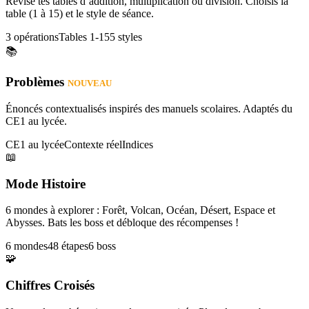
Révise tes tables d’addition, multiplication ou division. Choisis la
table (1 à 15) et le style de séance.
3 opérations
Tables 1-15
5 styles
📚
Problèmes
NOUVEAU
Énoncés contextualisés inspirés des manuels scolaires. Adaptés du
CE1 au lycée.
CE1 au lycée
Contexte réel
Indices
📖
Mode Histoire
6 mondes à explorer : Forêt, Volcan, Océan, Désert, Espace et
Abysses. Bats les boss et débloque des récompenses !
6 mondes
48 étapes
6 boss
🧩
Chiffres Croisés