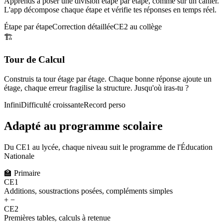
Apprends à poser une division étape par étape, comme sur un cahier.
L'app décompose chaque étape et vérifie tes réponses en temps réel.
Étape par étape
Correction détaillée
CE2 au collège
🏗️
Tour de Calcul
Construis ta tour étage par étage. Chaque bonne réponse ajoute un
étage, chaque erreur fragilise la structure. Jusqu'où iras-tu ?
Infini
Difficulté croissante
Record perso
Adapté au programme scolaire
Du CE1 au lycée, chaque niveau suit le programme de l'Éducation
Nationale
🏫
Primaire
CE1
Additions, soustractions posées, compléments simples
+ −
CE2
Premières tables, calculs à retenue