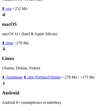
⬇️ .exe
~252 Mo
🍎
macOS
macOS 11+ (Intel & Apple Silicon)
⬇️ .dmg
~270 Mo
🐧
Linux
Ubuntu, Debian, Fedora
⬇️ .AppImage
⬇️ .deb (Debian/Ubuntu)
~278 Mo / ~175 Mo
📱
Android
Android 8+ (smartphones et tablettes)