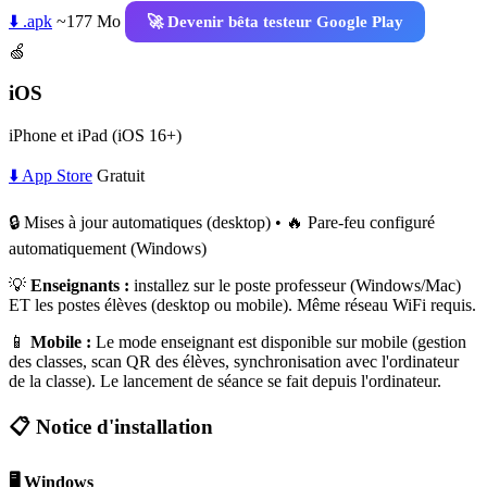
⬇️ .apk
~177 Mo
🚀 Devenir bêta testeur Google Play
🍏
iOS
iPhone et iPad (iOS 16+)
⬇️ App Store
Gratuit
🔒 Mises à jour automatiques (desktop) • 🔥 Pare-feu configuré
automatiquement (Windows)
💡
Enseignants :
installez sur le poste professeur (Windows/Mac)
ET les postes élèves (desktop ou mobile). Même réseau WiFi requis.
📱
Mobile :
Le mode enseignant est disponible sur mobile (gestion
des classes, scan QR des élèves, synchronisation avec l'ordinateur
de la classe). Le lancement de séance se fait depuis l'ordinateur.
📋 Notice d'installation
🖥️ Windows