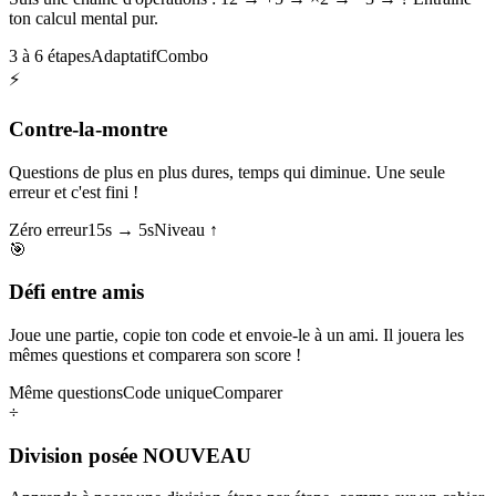
ton calcul mental pur.
3 à 6 étapes
Adaptatif
Combo
⚡
Contre-la-montre
Questions de plus en plus dures, temps qui diminue. Une seule
erreur et c'est fini !
Zéro erreur
15s → 5s
Niveau ↑
🎯
Défi entre amis
Joue une partie, copie ton code et envoie-le à un ami. Il jouera les
mêmes questions et comparera son score !
Même questions
Code unique
Comparer
÷
Division posée
NOUVEAU