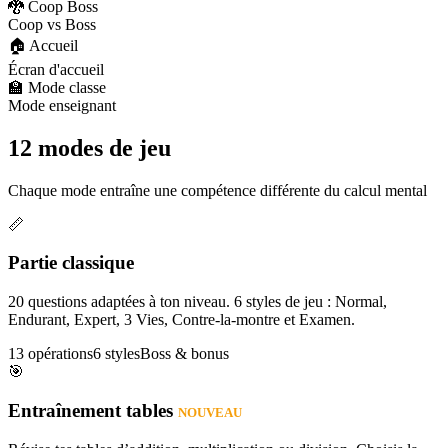
🐉 Coop Boss
Coop vs Boss
🏠 Accueil
Écran d'accueil
🏫 Mode classe
Mode enseignant
12 modes de jeu
Chaque mode entraîne une compétence différente du calcul mental
📏
Partie classique
20 questions adaptées à ton niveau. 6 styles de jeu : Normal,
Endurant, Expert, 3 Vies, Contre-la-montre et Examen.
13 opérations
6 styles
Boss & bonus
🎯
Entraînement tables
NOUVEAU