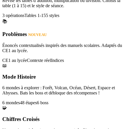
Révise tes tables d’addition, multiplication ou division. Choisis la
table (1 à 15) et le style de séance.
3 opérations
Tables 1-15
5 styles
📚
Problèmes
NOUVEAU
Énoncés contextualisés inspirés des manuels scolaires. Adaptés du
CE1 au lycée.
CE1 au lycée
Contexte réel
Indices
📖
Mode Histoire
6 mondes à explorer : Forêt, Volcan, Océan, Désert, Espace et
Abysses. Bats les boss et débloque des récompenses !
6 mondes
48 étapes
6 boss
🧩
Chiffres Croisés