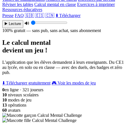
Réviser les tables
Calcul mental en classe
Exercices à imprimer
Ressources éducatives
Presse
FAQ
🇬🇧
🇪🇸
🇨🇳
⬇️ Télécharger
🔊
▶️ Lecture
100% gratuit — sans pub, sans achat, sans abonnement
Le calcul mental
devient un jeu !
L'application que les élèves demandent à leurs enseignants. Du CE1
au lycée, en solo ou en classe — avec des duels, des badges et zéro
pub.
⬇️ Télécharger gratuitement
🎮 Voir les modes de jeu
0
en ligne · 321 joueurs
10
niveaux scolaires
10
modes de jeu
13
opérations
60
avatars