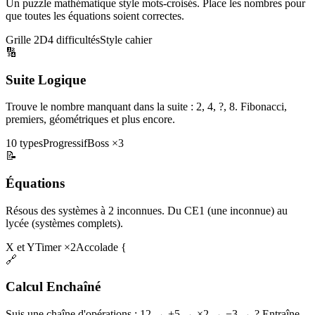
Un puzzle mathématique style mots-croisés. Place les nombres pour
que toutes les équations soient correctes.
Grille 2D
4 difficultés
Style cahier
🔢
Suite Logique
Trouve le nombre manquant dans la suite : 2, 4, ?, 8. Fibonacci,
premiers, géométriques et plus encore.
10 types
Progressif
Boss ×3
📝
Équations
Résous des systèmes à 2 inconnues. Du CE1 (une inconnue) au
lycée (systèmes complets).
X et Y
Timer ×2
Accolade {
🔗
Calcul Enchaîné
Suis une chaîne d'opérations : 12 → +5 → ×2 → −3 → ? Entraîne