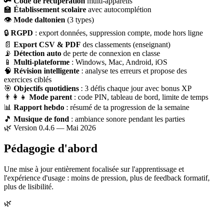
🔑
Code de récupération
multi-appareils
🏫
Établissement scolaire
avec autocomplétion
👁
Mode daltonien
(3 types)
🔒
RGPD
: export données, suppression compte, mode hors ligne
📄
Export CSV & PDF
des classements (enseignant)
📡
Détection auto
de perte de connexion en classe
📱
Multi-plateforme
: Windows, Mac, Android, iOS
🧠
Révision intelligente
: analyse tes erreurs et propose des
exercices ciblés
🎯
Objectifs quotidiens
: 3 défis chaque jour avec bonus XP
👨‍👩‍👧
Mode parent
: code PIN, tableau de bord, limite de temps
📊
Rapport hebdo
: résumé de ta progression de la semaine
🎵
Musique de fond
: ambiance sonore pendant les parties
🌿 Version 0.4.6 — Mai 2026
Pédagogie d'abord
Une mise à jour entièrement focalisée sur l'apprentissage et
l'expérience d'usage : moins de pression, plus de feedback formatif,
plus de lisibilité.
🌿