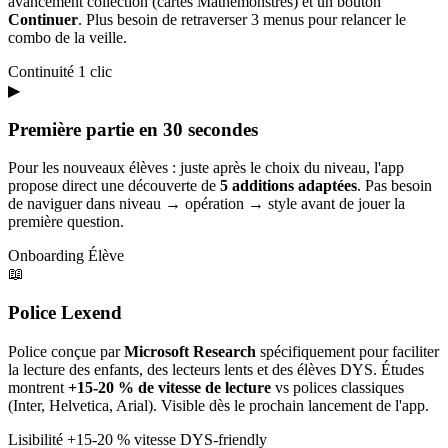
avancement collection (cartes Mathémonstres) et un bouton
Continuer
. Plus besoin de retraverser 3 menus pour relancer le
combo de la veille.
Continuité
1 clic
▶
Première partie en 30 secondes
Pour les nouveaux élèves : juste après le choix du niveau, l'app
propose direct une découverte de
5 additions adaptées
. Pas besoin
de naviguer dans niveau → opération → style avant de jouer la
première question.
Onboarding
Élève
📖
Police Lexend
Police conçue par
Microsoft Research
spécifiquement pour faciliter
la lecture des enfants, des lecteurs lents et des élèves DYS. Études
montrent
+15-20 % de vitesse de lecture
vs polices classiques
(Inter, Helvetica, Arial). Visible dès le prochain lancement de l'app.
Lisibilité
+15-20 % vitesse
DYS-friendly