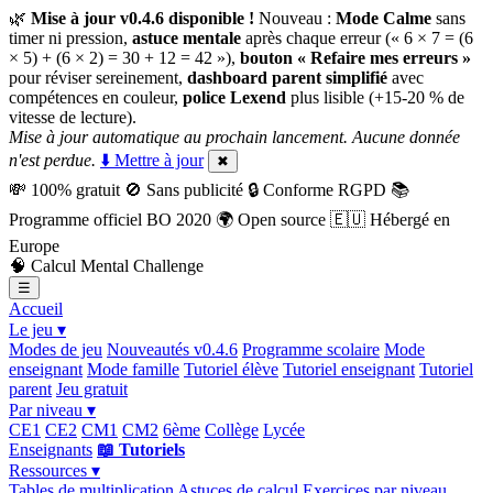
🌿
Mise à jour v0.4.6 disponible !
Nouveau :
Mode Calme
sans
timer ni pression,
astuce mentale
après chaque erreur (« 6 × 7 = (6
× 5) + (6 × 2) = 30 + 12 = 42 »),
bouton « Refaire mes erreurs »
pour réviser sereinement,
dashboard parent simplifié
avec
compétences en couleur,
police Lexend
plus lisible (+15-20 % de
vitesse de lecture).
Mise à jour automatique au prochain lancement. Aucune donnée
n'est perdue.
⬇️ Mettre à jour
✖
💸
100% gratuit
🚫
Sans publicité
🔒
Conforme RGPD
📚
Programme officiel BO 2020
🌍
Open source
🇪🇺
Hébergé en
Europe
🧠
Calcul Mental Challenge
☰
Accueil
Le jeu ▾
Modes de jeu
Nouveautés v0.4.6
Programme scolaire
Mode
enseignant
Mode famille
Tutoriel élève
Tutoriel enseignant
Tutoriel
parent
Jeu gratuit
Par niveau ▾
CE1
CE2
CM1
CM2
6ème
Collège
Lycée
Enseignants
📖 Tutoriels
Ressources ▾
Tables de multiplication
Astuces de calcul
Exercices par niveau