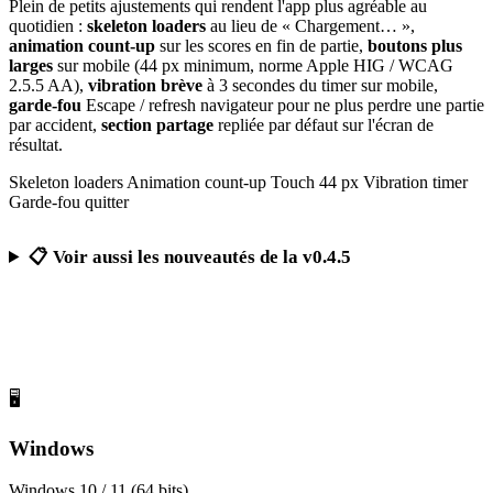
Plein de petits ajustements qui rendent l'app plus agréable au
quotidien :
skeleton loaders
au lieu de « Chargement… »,
animation count-up
sur les scores en fin de partie,
boutons plus
larges
sur mobile (44 px minimum, norme Apple HIG / WCAG
2.5.5 AA),
vibration brève
à 3 secondes du timer sur mobile,
garde-fou
Escape / refresh navigateur pour ne plus perdre une partie
par accident,
section partage
repliée par défaut sur l'écran de
résultat.
Skeleton loaders
Animation count-up
Touch 44 px
Vibration timer
Garde-fou quitter
📋 Voir aussi les nouveautés de la v0.4.5
Télécharger Calcul Mental Challenge
Gratuit, sans publicité, sans compte obligatoire
🖥️
Windows
Windows 10 / 11 (64 bits)