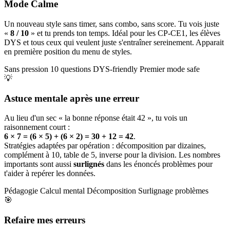
Mode Calme
Un nouveau style sans timer, sans combo, sans score. Tu vois juste
«
8 / 10
» et tu prends ton temps. Idéal pour les CP-CE1, les élèves
DYS et tous ceux qui veulent juste s'entraîner sereinement. Apparait
en première position du menu de styles.
Sans pression
10 questions
DYS-friendly
Premier mode safe
💡
Astuce mentale après une erreur
Au lieu d'un sec « la bonne réponse était 42 », tu vois un
raisonnement court :
6 × 7 = (6 × 5) + (6 × 2) = 30 + 12 = 42
.
Stratégies adaptées par opération : décomposition par dizaines,
complément à 10, table de 5, inverse pour la division. Les nombres
importants sont aussi
surlignés
dans les énoncés problèmes pour
t'aider à repérer les données.
Pédagogie
Calcul mental
Décomposition
Surlignage problèmes
🎯
Refaire mes erreurs