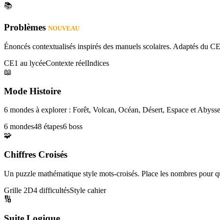
📚
Problèmes
NOUVEAU
Énoncés contextualisés inspirés des manuels scolaires. Adaptés du CE
CE1 au lycée
Contexte réel
Indices
📖
Mode Histoire
6 mondes à explorer : Forêt, Volcan, Océan, Désert, Espace et Abysse
6 mondes
48 étapes
6 boss
🧩
Chiffres Croisés
Un puzzle mathématique style mots-croisés. Place les nombres pour que
Grille 2D
4 difficultés
Style cahier
🔢
Suite Logique