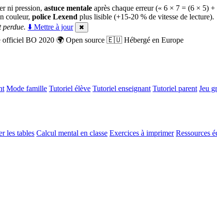
er ni pression,
astuce mentale
après chaque erreur (« 6 × 7 = (6 × 5) +
n couleur,
police Lexend
plus lisible (+15-20 % de vitesse de lecture).
 perdue.
⬇️ Mettre à jour
✖
officiel BO 2020
🌍
Open source
🇪🇺
Hébergé en Europe
nt
Mode famille
Tutoriel élève
Tutoriel enseignant
Tutoriel parent
Jeu gr
r les tables
Calcul mental en classe
Exercices à imprimer
Ressources é