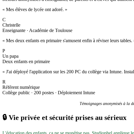
« Mes élèves de lycée ont adoré. »
C
Christelle
Enseignante · Académie de Toulouse
« Mes deux enfants en primaire s'amusent enfin à réviser leurs tables. 
P
Un papa
Deux enfants en primaire
« J'ai déployé l'application sur les 200 PC du collège via Intune. Inst
R
Référent numérique
Collège public · 200 postes · Déploiement Intune
Témoignages anonymisés à la dem
🔒
Vie privée et sécurité prises au sérieux
L'éducation des enfants, ça ne se monétise pas. Studiophel applique l