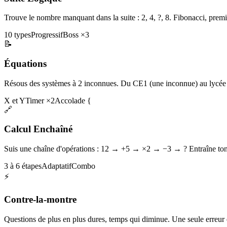
Trouve le nombre manquant dans la suite : 2, 4, ?, 8. Fibonacci, premi
10 types
Progressif
Boss ×3
📝
Équations
Résous des systèmes à 2 inconnues. Du CE1 (une inconnue) au lycée 
X et Y
Timer ×2
Accolade {
🔗
Calcul Enchaîné
Suis une chaîne d'opérations : 12 → +5 → ×2 → −3 → ? Entraîne ton 
3 à 6 étapes
Adaptatif
Combo
⚡
Contre-la-montre
Questions de plus en plus dures, temps qui diminue. Une seule erreur et