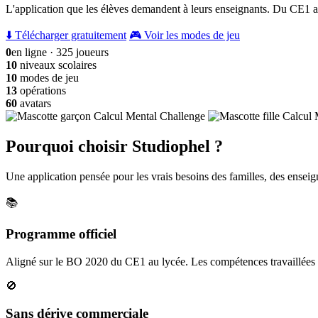
L'application que les élèves demandent à leurs enseignants. Du CE1 a
⬇️ Télécharger gratuitement
🎮 Voir les modes de jeu
0
en ligne · 325 joueurs
10
niveaux scolaires
10
modes de jeu
13
opérations
60
avatars
Pourquoi choisir Studiophel ?
Une application pensée pour les vrais besoins des familles, des enseign
📚
Programme officiel
Aligné sur le BO 2020 du CE1 au lycée. Les compétences travaillées c
🚫
Sans dérive commerciale