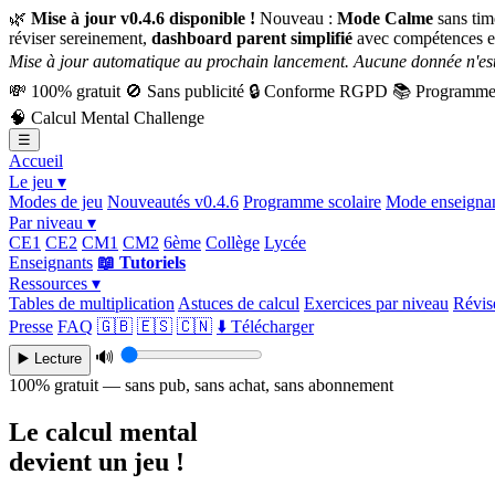
🌿
Mise à jour v0.4.6 disponible !
Nouveau :
Mode Calme
sans tim
réviser sereinement,
dashboard parent simplifié
avec compétences e
Mise à jour automatique au prochain lancement. Aucune donnée n'est
💸
100% gratuit
🚫
Sans publicité
🔒
Conforme RGPD
📚
Programme 
🧠
Calcul Mental Challenge
☰
Accueil
Le jeu ▾
Modes de jeu
Nouveautés v0.4.6
Programme scolaire
Mode enseigna
Par niveau ▾
CE1
CE2
CM1
CM2
6ème
Collège
Lycée
Enseignants
📖 Tutoriels
Ressources ▾
Tables de multiplication
Astuces de calcul
Exercices par niveau
Révise
Presse
FAQ
🇬🇧
🇪🇸
🇨🇳
⬇️ Télécharger
🔊
▶️ Lecture
100% gratuit — sans pub, sans achat, sans abonnement
Le calcul mental
devient un jeu !