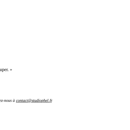
uper. »
vez-nous à
contact@studiophel.fr
.