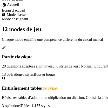
🏠 Accueil
Écran d'accueil
🏫 Mode classe
Mode enseignant
12 modes de jeu
Chaque mode entraîne une compétence différente du calcul mental
📏
Partie classique
20 questions adaptées à ton niveau. 6 styles de jeu : Normal, Enduran
13 opérations
6 styles
Boss & bonus
🎯
Entraînement tables
NOUVEAU
Révise tes tables d’addition, multiplication ou division. Choisis la table
3 opérations
Tables 1-15
5 styles