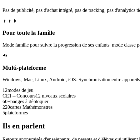
Pas de publicité, pas d'achat intégré, pas de tracking, pas d'analytics tie
👨‍👩‍👧
Pour toute la famille
Mode famille pour suivre la progression de ses enfants, mode classe p
📲
Multi-plateforme
Windows, Mac, Linux, Android, iOS. Synchronisation entre appareils. 
12
modes de jeu
CE1→Concours
12 niveaux scolaires
60+
badges à débloquer
220
cartes Mathémonstres
5
plateformes
Ils en parlent
Retours anonymisés d'enseignants, de parents et d'élèves qui utilisent 