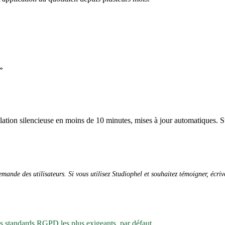
»
allation silencieuse en moins de 10 minutes, mises à jour automatiques. S
ande des utilisateurs. Si vous utilisez Studiophel et souhaitez témoigner, écri
es standards RGPD les plus exigeants, par défaut.