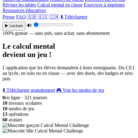
Réviser les tables
Calcul mental en classe
Exercices à imprimer
Ressources éducatives
Presse
FAQ
🇬🇧
🇪🇸
🇨🇳
⬇️ Télécharger
🔊
▶️ Lecture
100% gratuit — sans pub, sans achat, sans abonnement
Le calcul mental
devient un jeu !
L'application que les élèves demandent à leurs enseignants. Du CE1
au lycée, en solo ou en classe — avec des duels, des badges et zéro
pub.
⬇️ Télécharger gratuitement
🎮 Voir les modes de jeu
0
en ligne · 321 joueurs
10
niveaux scolaires
10
modes de jeu
13
opérations
60
avatars