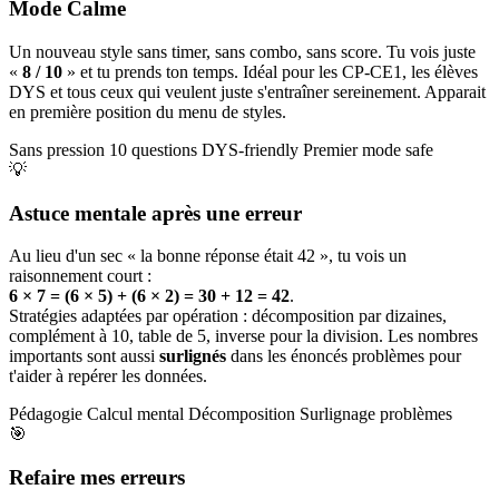
Mode Calme
Un nouveau style sans timer, sans combo, sans score. Tu vois juste
«
8 / 10
» et tu prends ton temps. Idéal pour les CP-CE1, les élèves
DYS et tous ceux qui veulent juste s'entraîner sereinement. Apparait
en première position du menu de styles.
Sans pression
10 questions
DYS-friendly
Premier mode safe
💡
Astuce mentale après une erreur
Au lieu d'un sec « la bonne réponse était 42 », tu vois un
raisonnement court :
6 × 7 = (6 × 5) + (6 × 2) = 30 + 12 = 42
.
Stratégies adaptées par opération : décomposition par dizaines,
complément à 10, table de 5, inverse pour la division. Les nombres
importants sont aussi
surlignés
dans les énoncés problèmes pour
t'aider à repérer les données.
Pédagogie
Calcul mental
Décomposition
Surlignage problèmes
🎯
Refaire mes erreurs