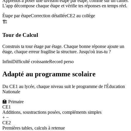
Apprends à poser une division étape par étape, comme sur un cahier.
L'app décompose chaque étape et vérifie tes réponses en temps réel.
Étape par étape
Correction détaillée
CE2 au collège
🏗️
Tour de Calcul
Construis ta tour étage par étage. Chaque bonne réponse ajoute un
étage, chaque erreur fragilise la structure. Jusqu'où iras-tu ?
Infini
Difficulté croissante
Record perso
Adapté au programme scolaire
Du CE1 au lycée, chaque niveau suit le programme de l'Éducation
Nationale
🏫
Primaire
CE1
Additions, soustractions posées, compléments simples
+ −
CE2
Premières tables, calculs à retenue