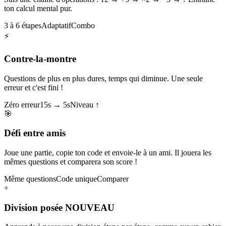
ton calcul mental pur.
3 à 6 étapes
Adaptatif
Combo
⚡
Contre-la-montre
Questions de plus en plus dures, temps qui diminue. Une seule
erreur et c'est fini !
Zéro erreur
15s → 5s
Niveau ↑
🎯
Défi entre amis
Joue une partie, copie ton code et envoie-le à un ami. Il jouera les
mêmes questions et comparera son score !
Même questions
Code unique
Comparer
÷
Division posée
NOUVEAU