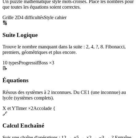
Un puzzle mathématique style mots-croisés. Place les nombres pour
que toutes les équations soient correctes.
Grille 2D
4 difficultés
Style cahier
🔢
Suite Logique
Trouve le nombre manquant dans la suite : 2, 4, ?, 8. Fibonacci,
premiers, géométriques et plus encore.
10 types
Progressif
Boss ×3
📝
Équations
Résous des systèmes à 2 inconnues. Du CE1 (une inconnue) au
lycée (systèmes complets).
X et Y
Timer ×2
Accolade {
🔗
Calcul Enchaîné
Suis une chaîne d'opérations : 12 → +5 → ×2 → −3 → ? Entraîne