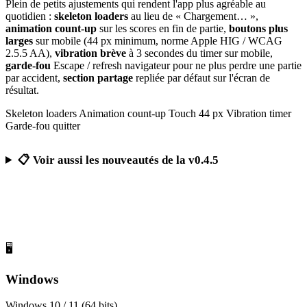
Plein de petits ajustements qui rendent l'app plus agréable au
quotidien :
skeleton loaders
au lieu de « Chargement… »,
animation count-up
sur les scores en fin de partie,
boutons plus
larges
sur mobile (44 px minimum, norme Apple HIG / WCAG
2.5.5 AA),
vibration brève
à 3 secondes du timer sur mobile,
garde-fou
Escape / refresh navigateur pour ne plus perdre une partie
par accident,
section partage
repliée par défaut sur l'écran de
résultat.
Skeleton loaders
Animation count-up
Touch 44 px
Vibration timer
Garde-fou quitter
📋 Voir aussi les nouveautés de la v0.4.5
Télécharger Calcul Mental Challenge
Gratuit, sans publicité, sans compte obligatoire
🖥️
Windows
Windows 10 / 11 (64 bits)