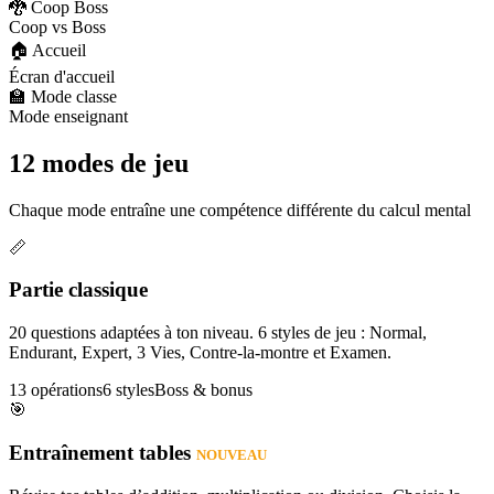
🐉 Coop Boss
Coop vs Boss
🏠 Accueil
Écran d'accueil
🏫 Mode classe
Mode enseignant
12 modes de jeu
Chaque mode entraîne une compétence différente du calcul mental
📏
Partie classique
20 questions adaptées à ton niveau. 6 styles de jeu : Normal,
Endurant, Expert, 3 Vies, Contre-la-montre et Examen.
13 opérations
6 styles
Boss & bonus
🎯
Entraînement tables
NOUVEAU