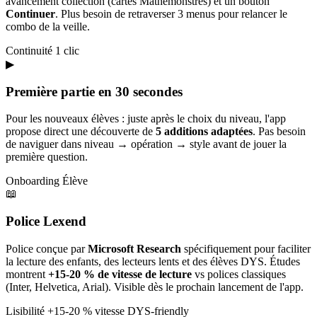
avancement collection (cartes Mathémonstres) et un bouton
Continuer
. Plus besoin de retraverser 3 menus pour relancer le
combo de la veille.
Continuité
1 clic
▶
Première partie en 30 secondes
Pour les nouveaux élèves : juste après le choix du niveau, l'app
propose direct une découverte de
5 additions adaptées
. Pas besoin
de naviguer dans niveau → opération → style avant de jouer la
première question.
Onboarding
Élève
📖
Police Lexend
Police conçue par
Microsoft Research
spécifiquement pour faciliter
la lecture des enfants, des lecteurs lents et des élèves DYS. Études
montrent
+15-20 % de vitesse de lecture
vs polices classiques
(Inter, Helvetica, Arial). Visible dès le prochain lancement de l'app.
Lisibilité
+15-20 % vitesse
DYS-friendly