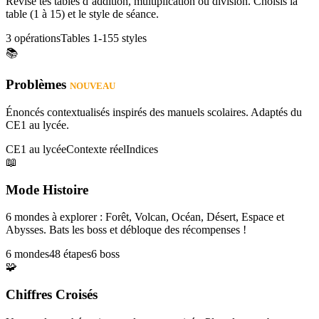
Révise tes tables d’addition, multiplication ou division. Choisis la
table (1 à 15) et le style de séance.
3 opérations
Tables 1-15
5 styles
📚
Problèmes
NOUVEAU
Énoncés contextualisés inspirés des manuels scolaires. Adaptés du
CE1 au lycée.
CE1 au lycée
Contexte réel
Indices
📖
Mode Histoire
6 mondes à explorer : Forêt, Volcan, Océan, Désert, Espace et
Abysses. Bats les boss et débloque des récompenses !
6 mondes
48 étapes
6 boss
🧩
Chiffres Croisés