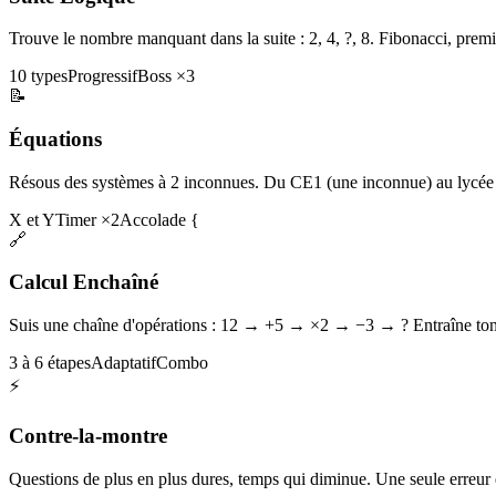
Trouve le nombre manquant dans la suite : 2, 4, ?, 8. Fibonacci, premi
10 types
Progressif
Boss ×3
📝
Équations
Résous des systèmes à 2 inconnues. Du CE1 (une inconnue) au lycée 
X et Y
Timer ×2
Accolade {
🔗
Calcul Enchaîné
Suis une chaîne d'opérations : 12 → +5 → ×2 → −3 → ? Entraîne ton 
3 à 6 étapes
Adaptatif
Combo
⚡
Contre-la-montre
Questions de plus en plus dures, temps qui diminue. Une seule erreur et