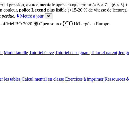
er ni pression,
astuce mentale
après chaque erreur (« 6 × 7 = (6 × 5) +
n couleur,
police Lexend
plus lisible (+15-20 % de vitesse de lecture).
 perdue.
⬇️ Mettre à jour
✖
officiel BO 2020
🌍
Open source
🇪🇺
Hébergé en Europe
nt
Mode famille
Tutoriel élève
Tutoriel enseignant
Tutoriel parent
Jeu gr
r les tables
Calcul mental en classe
Exercices à imprimer
Ressources é