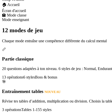
🏠 Accueil
Écran d'accueil
🏫 Mode classe
Mode enseignant
12 modes de jeu
Chaque mode entraîne une compétence différente du calcul mental
📏
Partie classique
20 questions adaptées à ton niveau. 6 styles de jeu : Normal, Enduran
13 opérations
6 styles
Boss & bonus
🎯
Entraînement tables
NOUVEAU
Révise tes tables d’addition, multiplication ou division. Choisis la table
3 opérations
Tables 1-15
5 styles