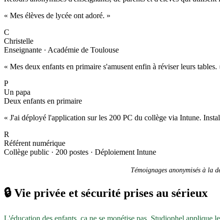
« Mes élèves de lycée ont adoré. »
C
Christelle
Enseignante · Académie de Toulouse
« Mes deux enfants en primaire s'amusent enfin à réviser leurs tables. 
P
Un papa
Deux enfants en primaire
« J'ai déployé l'application sur les 200 PC du collège via Intune. Inst
R
Référent numérique
Collège public · 200 postes · Déploiement Intune
Témoignages anonymisés à la dem
🔒
Vie privée et sécurité prises au sérieux
L'éducation des enfants, ça ne se monétise pas. Studiophel applique l