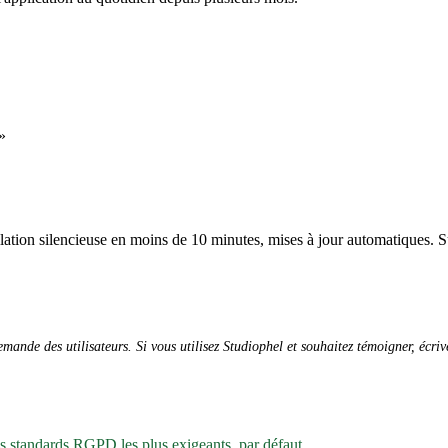
»
allation silencieuse en moins de 10 minutes, mises à jour automatiques. S
ande des utilisateurs. Si vous utilisez Studiophel et souhaitez témoigner, écri
es standards RGPD les plus exigeants, par défaut.