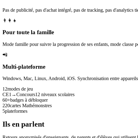
Pas de publicité, pas d'achat intégré, pas de tracking, pas d'analytics tie
👨‍👩‍👧
Pour toute la famille
Mode famille pour suivre la progression de ses enfants, mode classe p
📲
Multi-plateforme
Windows, Mac, Linux, Android, iOS. Synchronisation entre appareils. 
12
modes de jeu
CE1→Concours
12 niveaux scolaires
60+
badges à débloquer
220
cartes Mathémonstres
5
plateformes
Ils en parlent
Retours anonymisés d'enseignants, de parents et d'élèves qui utilisent 