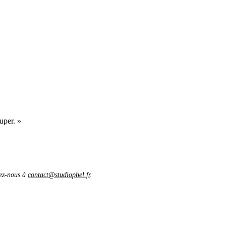
uper. »
vez-nous à
contact@studiophel.fr
.