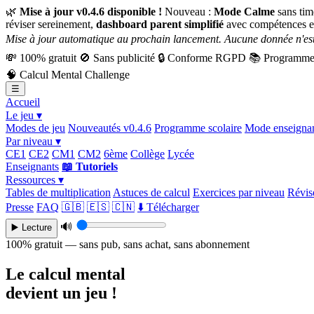
🌿
Mise à jour v0.4.6 disponible !
Nouveau :
Mode Calme
sans tim
réviser sereinement,
dashboard parent simplifié
avec compétences e
Mise à jour automatique au prochain lancement. Aucune donnée n'est
💸
100% gratuit
🚫
Sans publicité
🔒
Conforme RGPD
📚
Programme 
🧠
Calcul Mental Challenge
☰
Accueil
Le jeu ▾
Modes de jeu
Nouveautés v0.4.6
Programme scolaire
Mode enseigna
Par niveau ▾
CE1
CE2
CM1
CM2
6ème
Collège
Lycée
Enseignants
📖 Tutoriels
Ressources ▾
Tables de multiplication
Astuces de calcul
Exercices par niveau
Révise
Presse
FAQ
🇬🇧
🇪🇸
🇨🇳
⬇️ Télécharger
🔊
▶️ Lecture
100% gratuit — sans pub, sans achat, sans abonnement
Le calcul mental
devient un jeu !