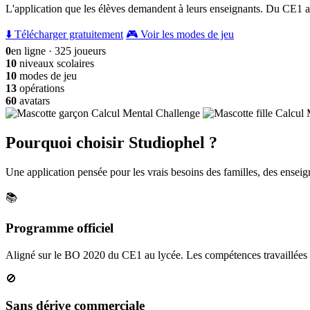
L'application que les élèves demandent à leurs enseignants. Du CE1 a
⬇️ Télécharger gratuitement
🎮 Voir les modes de jeu
0
en ligne · 325 joueurs
10
niveaux scolaires
10
modes de jeu
13
opérations
60
avatars
Pourquoi choisir Studiophel ?
Une application pensée pour les vrais besoins des familles, des enseign
📚
Programme officiel
Aligné sur le BO 2020 du CE1 au lycée. Les compétences travaillées c
🚫
Sans dérive commerciale