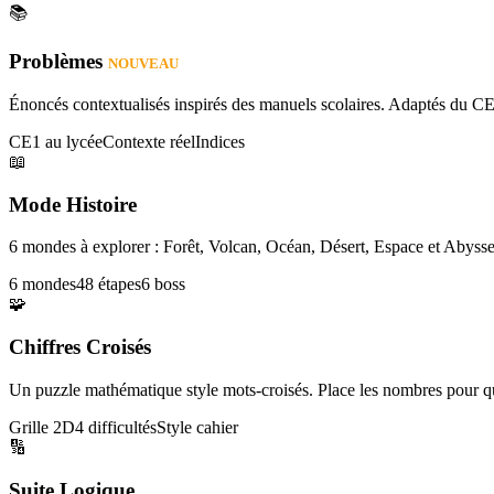
📚
Problèmes
NOUVEAU
Énoncés contextualisés inspirés des manuels scolaires. Adaptés du CE
CE1 au lycée
Contexte réel
Indices
📖
Mode Histoire
6 mondes à explorer : Forêt, Volcan, Océan, Désert, Espace et Abysse
6 mondes
48 étapes
6 boss
🧩
Chiffres Croisés
Un puzzle mathématique style mots-croisés. Place les nombres pour que
Grille 2D
4 difficultés
Style cahier
🔢
Suite Logique