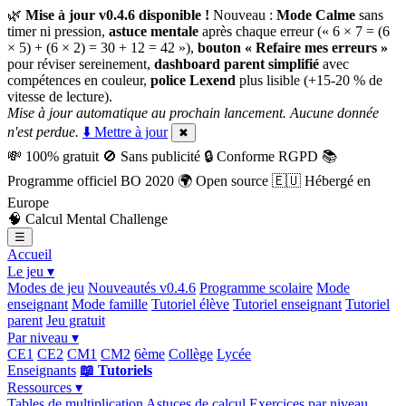
🌿
Mise à jour v0.4.6 disponible !
Nouveau :
Mode Calme
sans
timer ni pression,
astuce mentale
après chaque erreur (« 6 × 7 = (6
× 5) + (6 × 2) = 30 + 12 = 42 »),
bouton « Refaire mes erreurs »
pour réviser sereinement,
dashboard parent simplifié
avec
compétences en couleur,
police Lexend
plus lisible (+15-20 % de
vitesse de lecture).
Mise à jour automatique au prochain lancement. Aucune donnée
n'est perdue.
⬇️ Mettre à jour
✖
💸
100% gratuit
🚫
Sans publicité
🔒
Conforme RGPD
📚
Programme officiel BO 2020
🌍
Open source
🇪🇺
Hébergé en
Europe
🧠
Calcul Mental Challenge
☰
Accueil
Le jeu ▾
Modes de jeu
Nouveautés v0.4.6
Programme scolaire
Mode
enseignant
Mode famille
Tutoriel élève
Tutoriel enseignant
Tutoriel
parent
Jeu gratuit
Par niveau ▾
CE1
CE2
CM1
CM2
6ème
Collège
Lycée
Enseignants
📖 Tutoriels
Ressources ▾
Tables de multiplication
Astuces de calcul
Exercices par niveau