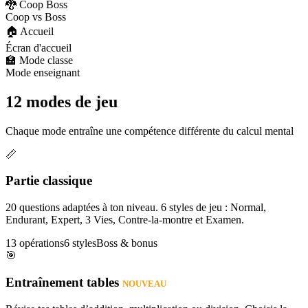
🐉 Coop Boss
Coop vs Boss
🏠 Accueil
Écran d'accueil
🏫 Mode classe
Mode enseignant
12 modes de jeu
Chaque mode entraîne une compétence différente du calcul mental
📏
Partie classique
20 questions adaptées à ton niveau. 6 styles de jeu : Normal,
Endurant, Expert, 3 Vies, Contre-la-montre et Examen.
13 opérations
6 styles
Boss & bonus
🎯
Entraînement tables
NOUVEAU