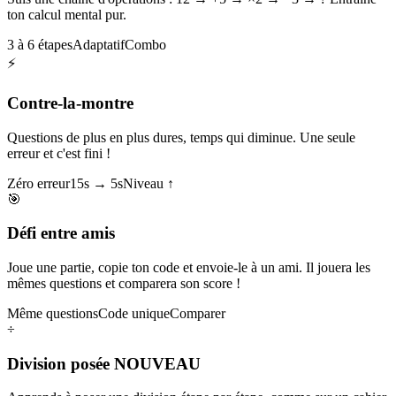
ton calcul mental pur.
3 à 6 étapes
Adaptatif
Combo
⚡
Contre-la-montre
Questions de plus en plus dures, temps qui diminue. Une seule
erreur et c'est fini !
Zéro erreur
15s → 5s
Niveau ↑
🎯
Défi entre amis
Joue une partie, copie ton code et envoie-le à un ami. Il jouera les
mêmes questions et comparera son score !
Même questions
Code unique
Comparer
÷
Division posée
NOUVEAU