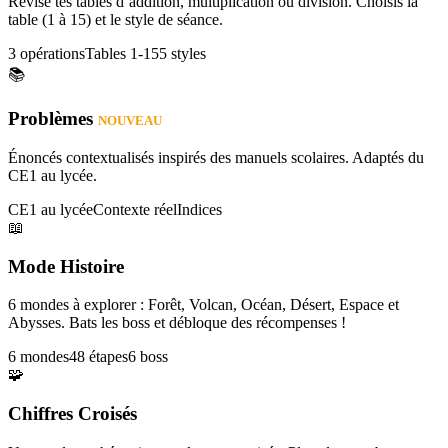
Révise tes tables d’addition, multiplication ou division. Choisis la
table (1 à 15) et le style de séance.
3 opérations
Tables 1-15
5 styles
📚
Problèmes
NOUVEAU
Énoncés contextualisés inspirés des manuels scolaires. Adaptés du
CE1 au lycée.
CE1 au lycée
Contexte réel
Indices
📖
Mode Histoire
6 mondes à explorer : Forêt, Volcan, Océan, Désert, Espace et
Abysses. Bats les boss et débloque des récompenses !
6 mondes
48 étapes
6 boss
🧩
Chiffres Croisés