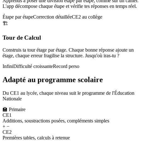
Apprends à poser une division étape par étape, comme sur un cahier.
L'app décompose chaque étape et vérifie tes réponses en temps réel.
Étape par étape
Correction détaillée
CE2 au collège
🏗️
Tour de Calcul
Construis ta tour étage par étage. Chaque bonne réponse ajoute un
étage, chaque erreur fragilise la structure. Jusqu'où iras-tu ?
Infini
Difficulté croissante
Record perso
Adapté au programme scolaire
Du CE1 au lycée, chaque niveau suit le programme de l'Éducation
Nationale
🏫
Primaire
CE1
Additions, soustractions posées, compléments simples
+ −
CE2
Premières tables, calculs à retenue