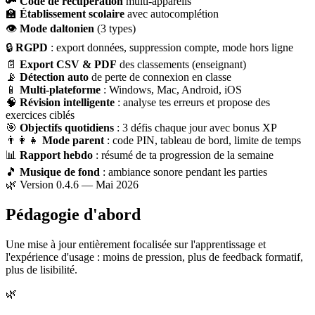
🔑
Code de récupération
multi-appareils
🏫
Établissement scolaire
avec autocomplétion
👁
Mode daltonien
(3 types)
🔒
RGPD
: export données, suppression compte, mode hors ligne
📄
Export CSV & PDF
des classements (enseignant)
📡
Détection auto
de perte de connexion en classe
📱
Multi-plateforme
: Windows, Mac, Android, iOS
🧠
Révision intelligente
: analyse tes erreurs et propose des
exercices ciblés
🎯
Objectifs quotidiens
: 3 défis chaque jour avec bonus XP
👨‍👩‍👧
Mode parent
: code PIN, tableau de bord, limite de temps
📊
Rapport hebdo
: résumé de ta progression de la semaine
🎵
Musique de fond
: ambiance sonore pendant les parties
🌿 Version 0.4.6 — Mai 2026
Pédagogie d'abord
Une mise à jour entièrement focalisée sur l'apprentissage et
l'expérience d'usage : moins de pression, plus de feedback formatif,
plus de lisibilité.
🌿