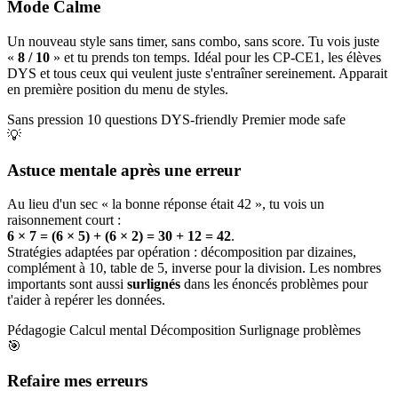
Mode Calme
Un nouveau style sans timer, sans combo, sans score. Tu vois juste
«
8 / 10
» et tu prends ton temps. Idéal pour les CP-CE1, les élèves
DYS et tous ceux qui veulent juste s'entraîner sereinement. Apparait
en première position du menu de styles.
Sans pression
10 questions
DYS-friendly
Premier mode safe
💡
Astuce mentale après une erreur
Au lieu d'un sec « la bonne réponse était 42 », tu vois un
raisonnement court :
6 × 7 = (6 × 5) + (6 × 2) = 30 + 12 = 42
.
Stratégies adaptées par opération : décomposition par dizaines,
complément à 10, table de 5, inverse pour la division. Les nombres
importants sont aussi
surlignés
dans les énoncés problèmes pour
t'aider à repérer les données.
Pédagogie
Calcul mental
Décomposition
Surlignage problèmes
🎯
Refaire mes erreurs