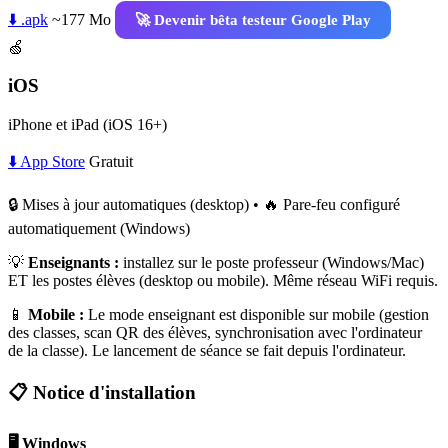
⬇️ .apk
~177 Mo
🚀 Devenir bêta testeur Google Play
🍏
iOS
iPhone et iPad (iOS 16+)
⬇️ App Store
Gratuit
🔒 Mises à jour automatiques (desktop) • 🔥 Pare-feu configuré
automatiquement (Windows)
💡
Enseignants :
installez sur le poste professeur (Windows/Mac)
ET les postes élèves (desktop ou mobile). Même réseau WiFi requis.
📱
Mobile :
Le mode enseignant est disponible sur mobile (gestion
des classes, scan QR des élèves, synchronisation avec l'ordinateur
de la classe). Le lancement de séance se fait depuis l'ordinateur.
📋 Notice d'installation
🖥️ Windows