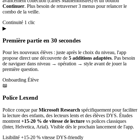
avancement collection (cartes Mathémonstres) et un bouton
Continuer
. Plus besoin de retraverser 3 menus pour relancer le
combo de la veille.
Continuité
1 clic
▶
Première partie en 30 secondes
Pour les nouveaux élèves : juste après le choix du niveau, l'app
propose direct une découverte de
5 additions adaptées
. Pas besoin
de naviguer dans niveau → opération → style avant de jouer la
première question.
Onboarding
Élève
📖
Police Lexend
Police conçue par
Microsoft Research
spécifiquement pour faciliter
la lecture des enfants, des lecteurs lents et des élèves DYS. Études
montrent
+15-20 % de vitesse de lecture
vs polices classiques
(Inter, Helvetica, Arial). Visible dès le prochain lancement de l'app.
Lisibilité
+15-20 % vitesse
DYS-friendly