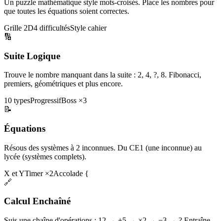
Un puzzle mathématique style mots-croisés. Place les nombres pour
que toutes les équations soient correctes.
Grille 2D
4 difficultés
Style cahier
🔢
Suite Logique
Trouve le nombre manquant dans la suite : 2, 4, ?, 8. Fibonacci,
premiers, géométriques et plus encore.
10 types
Progressif
Boss ×3
📝
Équations
Résous des systèmes à 2 inconnues. Du CE1 (une inconnue) au
lycée (systèmes complets).
X et Y
Timer ×2
Accolade {
🔗
Calcul Enchaîné
Suis une chaîne d'opérations : 12 → +5 → ×2 → −3 → ? Entraîne