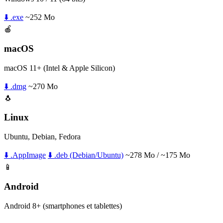
⬇️ .exe
~252 Mo
🍎
macOS
macOS 11+ (Intel & Apple Silicon)
⬇️ .dmg
~270 Mo
🐧
Linux
Ubuntu, Debian, Fedora
⬇️ .AppImage
⬇️ .deb (Debian/Ubuntu)
~278 Mo / ~175 Mo
📱
Android
Android 8+ (smartphones et tablettes)