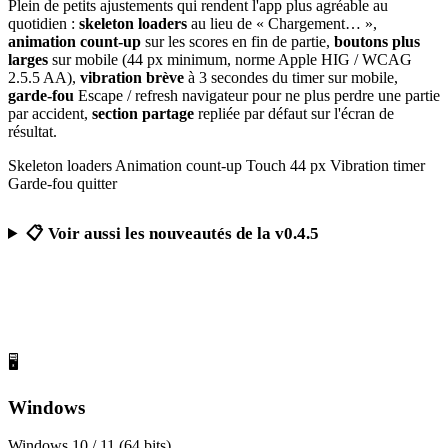
Plein de petits ajustements qui rendent l'app plus agréable au
quotidien :
skeleton loaders
au lieu de « Chargement… »,
animation count-up
sur les scores en fin de partie,
boutons plus
larges
sur mobile (44 px minimum, norme Apple HIG / WCAG
2.5.5 AA),
vibration brève
à 3 secondes du timer sur mobile,
garde-fou
Escape / refresh navigateur pour ne plus perdre une partie
par accident,
section partage
repliée par défaut sur l'écran de
résultat.
Skeleton loaders
Animation count-up
Touch 44 px
Vibration timer
Garde-fou quitter
📋 Voir aussi les nouveautés de la v0.4.5
Télécharger Calcul Mental Challenge
Gratuit, sans publicité, sans compte obligatoire
🖥️
Windows
Windows 10 / 11 (64 bits)