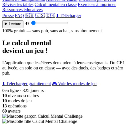
Réviser les tables
Calcul mental en classe
Exercices à imprimer
Ressources éducatives
Presse
FAQ
🇬🇧
🇪🇸
🇨🇳
⬇️ Télécharger
🔊
▶️ Lecture
100% gratuit — sans pub, sans achat, sans abonnement
Le calcul mental
devient un jeu !
L'application que les élèves demandent à leurs enseignants. Du CE1
au lycée, en solo ou en classe — avec des duels, des badges et zéro
pub.
⬇️ Télécharger gratuitement
🎮 Voir les modes de jeu
0
en ligne · 325 joueurs
10
niveaux scolaires
10
modes de jeu
13
opérations
60
avatars