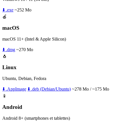
⬇️ .exe
~252 Mo
🍎
macOS
macOS 11+ (Intel & Apple Silicon)
⬇️ .dmg
~270 Mo
🐧
Linux
Ubuntu, Debian, Fedora
⬇️ .AppImage
⬇️ .deb (Debian/Ubuntu)
~278 Mo / ~175 Mo
📱
Android
Android 8+ (smartphones et tablettes)