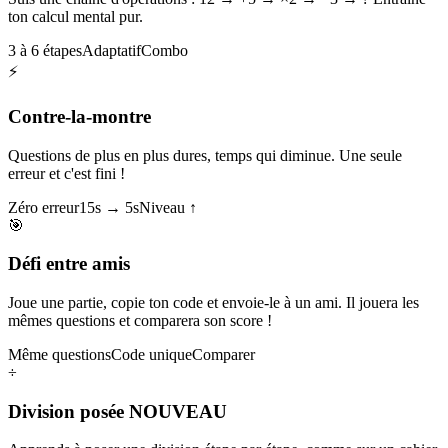
ton calcul mental pur.
3 à 6 étapes
Adaptatif
Combo
⚡
Contre-la-montre
Questions de plus en plus dures, temps qui diminue. Une seule
erreur et c'est fini !
Zéro erreur
15s → 5s
Niveau ↑
🎯
Défi entre amis
Joue une partie, copie ton code et envoie-le à un ami. Il jouera les
mêmes questions et comparera son score !
Même questions
Code unique
Comparer
÷
Division posée
NOUVEAU