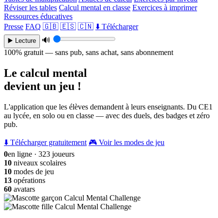
Réviser les tables
Calcul mental en classe
Exercices à imprimer
Ressources éducatives
Presse
FAQ
🇬🇧
🇪🇸
🇨🇳
⬇️ Télécharger
🔊
▶️ Lecture
100% gratuit — sans pub, sans achat, sans abonnement
Le calcul mental
devient un jeu !
L'application que les élèves demandent à leurs enseignants. Du CE1
au lycée, en solo ou en classe — avec des duels, des badges et zéro
pub.
⬇️ Télécharger gratuitement
🎮 Voir les modes de jeu
0
en ligne · 323 joueurs
10
niveaux scolaires
10
modes de jeu
13
opérations
60
avatars