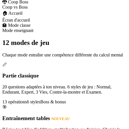
🐉 Coop Boss
Coop vs Boss
🏠 Accueil
Écran d'accueil
🏫 Mode classe
Mode enseignant
12 modes de jeu
Chaque mode entraîne une compétence différente du calcul mental
📏
Partie classique
20 questions adaptées à ton niveau. 6 styles de jeu : Normal,
Endurant, Expert, 3 Vies, Contre-la-montre et Examen.
13 opérations
6 styles
Boss & bonus
🎯
Entraînement tables
NOUVEAU