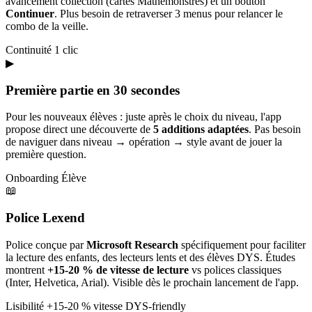
avancement collection (cartes Mathémonstres) et un bouton
Continuer
. Plus besoin de retraverser 3 menus pour relancer le
combo de la veille.
Continuité
1 clic
▶
Première partie en 30 secondes
Pour les nouveaux élèves : juste après le choix du niveau, l'app
propose direct une découverte de
5 additions adaptées
. Pas besoin
de naviguer dans niveau → opération → style avant de jouer la
première question.
Onboarding
Élève
📖
Police Lexend
Police conçue par
Microsoft Research
spécifiquement pour faciliter
la lecture des enfants, des lecteurs lents et des élèves DYS. Études
montrent
+15-20 % de vitesse de lecture
vs polices classiques
(Inter, Helvetica, Arial). Visible dès le prochain lancement de l'app.
Lisibilité
+15-20 % vitesse
DYS-friendly