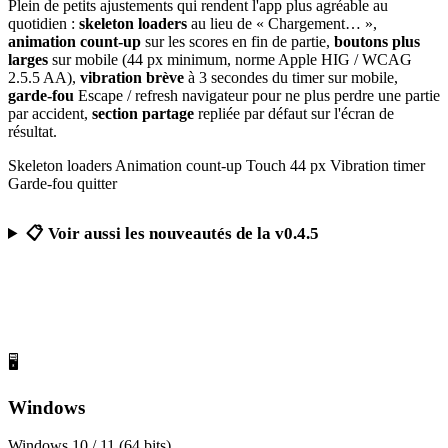
Plein de petits ajustements qui rendent l'app plus agréable au
quotidien :
skeleton loaders
au lieu de « Chargement… »,
animation count-up
sur les scores en fin de partie,
boutons plus
larges
sur mobile (44 px minimum, norme Apple HIG / WCAG
2.5.5 AA),
vibration brève
à 3 secondes du timer sur mobile,
garde-fou
Escape / refresh navigateur pour ne plus perdre une partie
par accident,
section partage
repliée par défaut sur l'écran de
résultat.
Skeleton loaders
Animation count-up
Touch 44 px
Vibration timer
Garde-fou quitter
📋 Voir aussi les nouveautés de la v0.4.5
Télécharger Calcul Mental Challenge
Gratuit, sans publicité, sans compte obligatoire
🖥️
Windows
Windows 10 / 11 (64 bits)