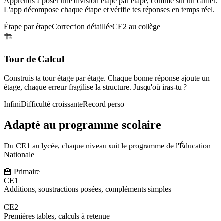
Apprends à poser une division étape par étape, comme sur un cahier.
L'app décompose chaque étape et vérifie tes réponses en temps réel.
Étape par étape
Correction détaillée
CE2 au collège
🏗️
Tour de Calcul
Construis ta tour étage par étage. Chaque bonne réponse ajoute un
étage, chaque erreur fragilise la structure. Jusqu'où iras-tu ?
Infini
Difficulté croissante
Record perso
Adapté au programme scolaire
Du CE1 au lycée, chaque niveau suit le programme de l'Éducation
Nationale
🏫
Primaire
CE1
Additions, soustractions posées, compléments simples
+ −
CE2
Premières tables, calculs à retenue