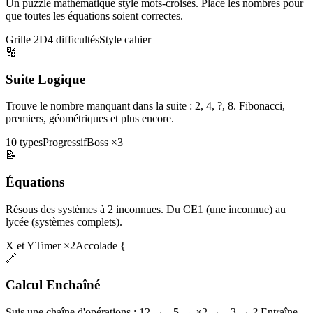
Un puzzle mathématique style mots-croisés. Place les nombres pour
que toutes les équations soient correctes.
Grille 2D
4 difficultés
Style cahier
🔢
Suite Logique
Trouve le nombre manquant dans la suite : 2, 4, ?, 8. Fibonacci,
premiers, géométriques et plus encore.
10 types
Progressif
Boss ×3
📝
Équations
Résous des systèmes à 2 inconnues. Du CE1 (une inconnue) au
lycée (systèmes complets).
X et Y
Timer ×2
Accolade {
🔗
Calcul Enchaîné
Suis une chaîne d'opérations : 12 → +5 → ×2 → −3 → ? Entraîne