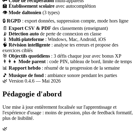
🔑
Code de récupération
multi-appareils
🏫
Établissement scolaire
avec autocomplétion
👁
Mode daltonien
(3 types)
🔒
RGPD
: export données, suppression compte, mode hors ligne
📄
Export CSV & PDF
des classements (enseignant)
📡
Détection auto
de perte de connexion en classe
📱
Multi-plateforme
: Windows, Mac, Android, iOS
🧠
Révision intelligente
: analyse tes erreurs et propose des
exercices ciblés
🎯
Objectifs quotidiens
: 3 défis chaque jour avec bonus XP
👨‍👩‍👧
Mode parent
: code PIN, tableau de bord, limite de temps
📊
Rapport hebdo
: résumé de ta progression de la semaine
🎵
Musique de fond
: ambiance sonore pendant les parties
🌿 Version 0.4.6 — Mai 2026
Pédagogie d'abord
Une mise à jour entièrement focalisée sur l'apprentissage et
l'expérience d'usage : moins de pression, plus de feedback formatif,
plus de lisibilité.
🌿