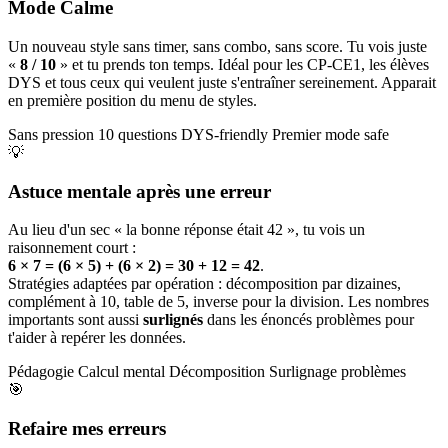
Mode Calme
Un nouveau style sans timer, sans combo, sans score. Tu vois juste
«
8 / 10
» et tu prends ton temps. Idéal pour les CP-CE1, les élèves
DYS et tous ceux qui veulent juste s'entraîner sereinement. Apparait
en première position du menu de styles.
Sans pression
10 questions
DYS-friendly
Premier mode safe
💡
Astuce mentale après une erreur
Au lieu d'un sec « la bonne réponse était 42 », tu vois un
raisonnement court :
6 × 7 = (6 × 5) + (6 × 2) = 30 + 12 = 42
.
Stratégies adaptées par opération : décomposition par dizaines,
complément à 10, table de 5, inverse pour la division. Les nombres
importants sont aussi
surlignés
dans les énoncés problèmes pour
t'aider à repérer les données.
Pédagogie
Calcul mental
Décomposition
Surlignage problèmes
🎯
Refaire mes erreurs