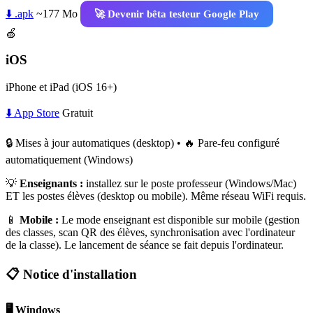
⬇️ .apk
~177 Mo
🚀 Devenir bêta testeur Google Play
🍏
iOS
iPhone et iPad (iOS 16+)
⬇️ App Store
Gratuit
🔒 Mises à jour automatiques (desktop) • 🔥 Pare-feu configuré
automatiquement (Windows)
💡
Enseignants :
installez sur le poste professeur (Windows/Mac)
ET les postes élèves (desktop ou mobile). Même réseau WiFi requis.
📱
Mobile :
Le mode enseignant est disponible sur mobile (gestion
des classes, scan QR des élèves, synchronisation avec l'ordinateur
de la classe). Le lancement de séance se fait depuis l'ordinateur.
📋 Notice d'installation
🖥️ Windows