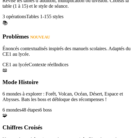
Révise tes tables d’addition, multiplication ou division. Choisis la
table (1 à 15) et le style de séance.
3 opérations
Tables 1-15
5 styles
📚
Problèmes
NOUVEAU
Énoncés contextualisés inspirés des manuels scolaires. Adaptés du
CE1 au lycée.
CE1 au lycée
Contexte réel
Indices
📖
Mode Histoire
6 mondes à explorer : Forêt, Volcan, Océan, Désert, Espace et
Abysses. Bats les boss et débloque des récompenses !
6 mondes
48 étapes
6 boss
🧩
Chiffres Croisés