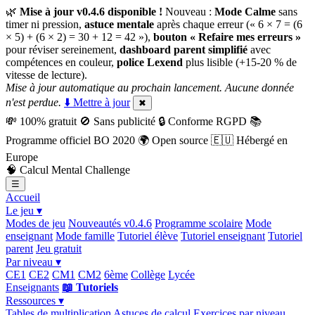
🌿
Mise à jour v0.4.6 disponible !
Nouveau :
Mode Calme
sans
timer ni pression,
astuce mentale
après chaque erreur (« 6 × 7 = (6
× 5) + (6 × 2) = 30 + 12 = 42 »),
bouton « Refaire mes erreurs »
pour réviser sereinement,
dashboard parent simplifié
avec
compétences en couleur,
police Lexend
plus lisible (+15-20 % de
vitesse de lecture).
Mise à jour automatique au prochain lancement. Aucune donnée
n'est perdue.
⬇️ Mettre à jour
✖
💸
100% gratuit
🚫
Sans publicité
🔒
Conforme RGPD
📚
Programme officiel BO 2020
🌍
Open source
🇪🇺
Hébergé en
Europe
🧠
Calcul Mental Challenge
☰
Accueil
Le jeu ▾
Modes de jeu
Nouveautés v0.4.6
Programme scolaire
Mode
enseignant
Mode famille
Tutoriel élève
Tutoriel enseignant
Tutoriel
parent
Jeu gratuit
Par niveau ▾
CE1
CE2
CM1
CM2
6ème
Collège
Lycée
Enseignants
📖 Tutoriels
Ressources ▾
Tables de multiplication
Astuces de calcul
Exercices par niveau