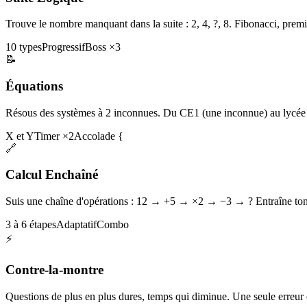
Trouve le nombre manquant dans la suite : 2, 4, ?, 8. Fibonacci, premi
10 types
Progressif
Boss ×3
📝
Équations
Résous des systèmes à 2 inconnues. Du CE1 (une inconnue) au lycée 
X et Y
Timer ×2
Accolade {
🔗
Calcul Enchaîné
Suis une chaîne d'opérations : 12 → +5 → ×2 → −3 → ? Entraîne ton 
3 à 6 étapes
Adaptatif
Combo
⚡
Contre-la-montre
Questions de plus en plus dures, temps qui diminue. Une seule erreur et