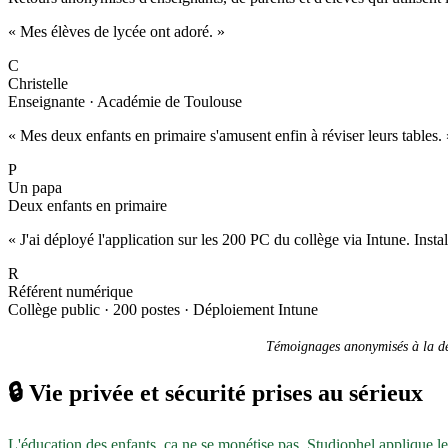
« Mes élèves de lycée ont adoré. »
C
Christelle
Enseignante · Académie de Toulouse
« Mes deux enfants en primaire s'amusent enfin à réviser leurs tables. 
P
Un papa
Deux enfants en primaire
« J'ai déployé l'application sur les 200 PC du collège via Intune. Inst
R
Référent numérique
Collège public · 200 postes · Déploiement Intune
Témoignages anonymisés à la dem
🔒
Vie privée et sécurité prises au sérieux
L'éducation des enfants, ça ne se monétise pas. Studiophel applique l