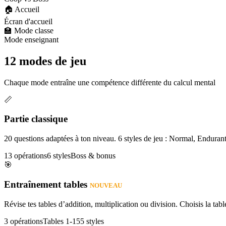
🏠 Accueil
Écran d'accueil
🏫 Mode classe
Mode enseignant
12 modes de jeu
Chaque mode entraîne une compétence différente du calcul mental
📏
Partie classique
20 questions adaptées à ton niveau. 6 styles de jeu : Normal, Enduran
13 opérations
6 styles
Boss & bonus
🎯
Entraînement tables
NOUVEAU
Révise tes tables d’addition, multiplication ou division. Choisis la table
3 opérations
Tables 1-15
5 styles