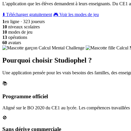
L'application que les élèves demandent à leurs enseignants. Du CE1 a
⬇️ Télécharger gratuitement
🎮 Voir les modes de jeu
1
en ligne · 323 joueurs
10
niveaux scolaires
10
modes de jeu
13
opérations
60
avatars
Pourquoi choisir Studiophel ?
Une application pensée pour les vrais besoins des familles, des enseign
📚
Programme officiel
Aligné sur le BO 2020 du CE1 au lycée. Les compétences travaillées c
🚫
Sans dérive commerciale