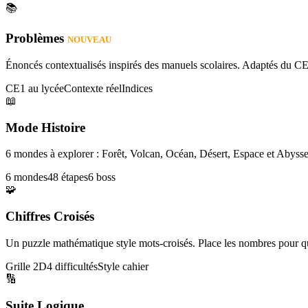
📚
Problèmes
NOUVEAU
Énoncés contextualisés inspirés des manuels scolaires. Adaptés du CE
CE1 au lycée
Contexte réel
Indices
📖
Mode Histoire
6 mondes à explorer : Forêt, Volcan, Océan, Désert, Espace et Abysse
6 mondes
48 étapes
6 boss
🧩
Chiffres Croisés
Un puzzle mathématique style mots-croisés. Place les nombres pour que
Grille 2D
4 difficultés
Style cahier
🔢
Suite Logique