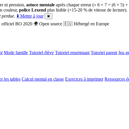
er ni pression,
astuce mentale
après chaque erreur (« 6 × 7 = (6 × 5) +
n couleur,
police Lexend
plus lisible (+15-20 % de vitesse de lecture).
 perdue.
⬇️ Mettre à jour
✖
officiel BO 2020
🌍
Open source
🇪🇺
Hébergé en Europe
nt
Mode famille
Tutoriel élève
Tutoriel enseignant
Tutoriel parent
Jeu gr
r les tables
Calcul mental en classe
Exercices à imprimer
Ressources é