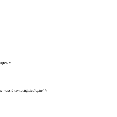
uper. »
vez-nous à
contact@studiophel.fr
.