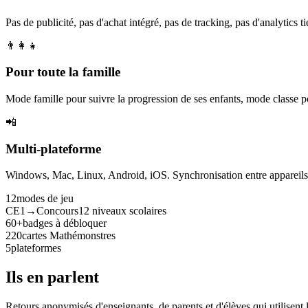
Pas de publicité, pas d'achat intégré, pas de tracking, pas d'analytics tie
👨‍👩‍👧
Pour toute la famille
Mode famille pour suivre la progression de ses enfants, mode classe p
📲
Multi-plateforme
Windows, Mac, Linux, Android, iOS. Synchronisation entre appareils. 
12
modes de jeu
CE1→Concours
12 niveaux scolaires
60+
badges à débloquer
220
cartes Mathémonstres
5
plateformes
Ils en parlent
Retours anonymisés d'enseignants, de parents et d'élèves qui utilisent 