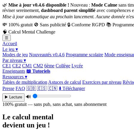
🌿
Mise à jour v0.4.6 disponible !
Nouveau :
Mode Calme
sans tim
réviser sereinement,
dashboard parent simplifié
avec compétences e
Mise à jour automatique au prochain lancement. Aucune donnée n'est
💸
100% gratuit
🚫
Sans publicité
🔒
Conforme RGPD
📚
Programme 
🧠
Calcul Mental Challenge
☰
Accueil
Le jeu ▾
Modes de jeu
Nouveautés v0.4.6
Programme scolaire
Mode enseigna
Par niveau ▾
CE1
CE2
CM1
CM2
6ème
Collège
Lycée
Enseignants
📖 Tutoriels
Ressources ▾
Tables de multiplication
Astuces de calcul
Exercices par niveau
Révise
Presse
FAQ
🇬🇧
🇪🇸
🇨🇳
⬇️ Télécharger
🔊
▶️ Lecture
100% gratuit — sans pub, sans achat, sans abonnement
Le calcul mental
devient un jeu !