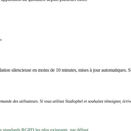
»
allation silencieuse en moins de 10 minutes, mises à jour automatiques. S
ande des utilisateurs. Si vous utilisez Studiophel et souhaitez témoigner, écri
es standards RGPD les plus exigeants, par défaut.