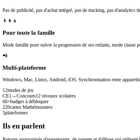
Pas de publicité, pas d'achat intégré, pas de tracking, pas d'analytics tie
👨‍👩‍👧
Pour toute la famille
Mode famille pour suivre la progression de ses enfants, mode classe p
📲
Multi-plateforme
Windows, Mac, Linux, Android, iOS. Synchronisation entre appareils. 
12
modes de jeu
CE1→Concours
12 niveaux scolaires
60+
badges à débloquer
220
cartes Mathémonstres
5
plateformes
Ils en parlent
Retours anonymisés d'enseignants, de parents et d'élèves qui utilisent 