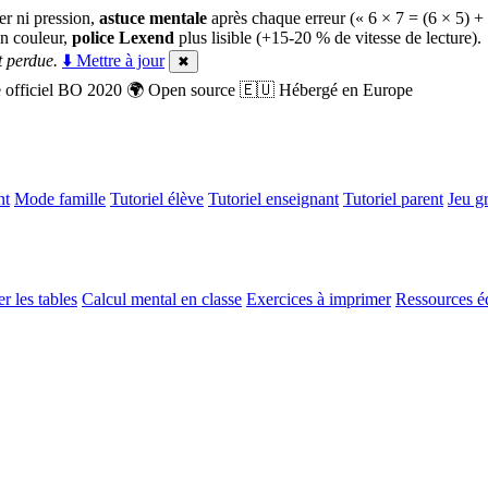
er ni pression,
astuce mentale
après chaque erreur (« 6 × 7 = (6 × 5) +
n couleur,
police Lexend
plus lisible (+15-20 % de vitesse de lecture).
 perdue.
⬇️ Mettre à jour
✖
officiel BO 2020
🌍
Open source
🇪🇺
Hébergé en Europe
nt
Mode famille
Tutoriel élève
Tutoriel enseignant
Tutoriel parent
Jeu gr
r les tables
Calcul mental en classe
Exercices à imprimer
Ressources é