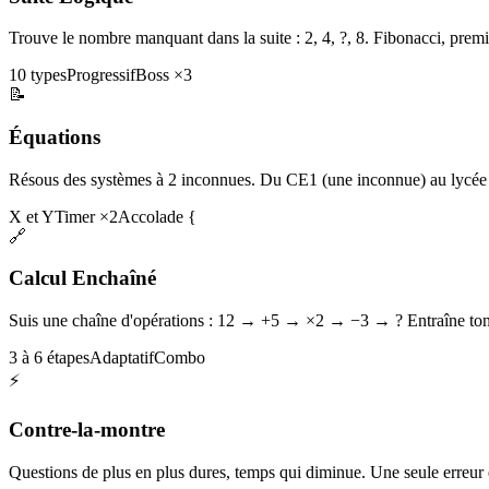
Trouve le nombre manquant dans la suite : 2, 4, ?, 8. Fibonacci, premi
10 types
Progressif
Boss ×3
📝
Équations
Résous des systèmes à 2 inconnues. Du CE1 (une inconnue) au lycée 
X et Y
Timer ×2
Accolade {
🔗
Calcul Enchaîné
Suis une chaîne d'opérations : 12 → +5 → ×2 → −3 → ? Entraîne ton 
3 à 6 étapes
Adaptatif
Combo
⚡
Contre-la-montre
Questions de plus en plus dures, temps qui diminue. Une seule erreur et