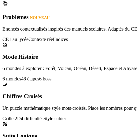
📚
Problèmes
NOUVEAU
Énoncés contextualisés inspirés des manuels scolaires. Adaptés du CE
CE1 au lycée
Contexte réel
Indices
📖
Mode Histoire
6 mondes à explorer : Forêt, Volcan, Océan, Désert, Espace et Abysse
6 mondes
48 étapes
6 boss
🧩
Chiffres Croisés
Un puzzle mathématique style mots-croisés. Place les nombres pour que
Grille 2D
4 difficultés
Style cahier
🔢
Suite Logique