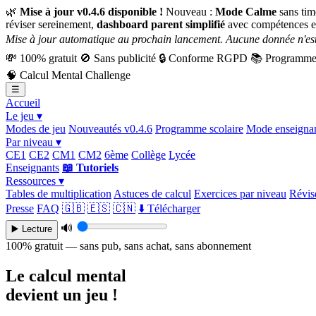
🌿
Mise à jour v0.4.6 disponible !
Nouveau :
Mode Calme
sans tim
réviser sereinement,
dashboard parent simplifié
avec compétences e
Mise à jour automatique au prochain lancement. Aucune donnée n'est
💸
100% gratuit
🚫
Sans publicité
🔒
Conforme RGPD
📚
Programme 
🧠
Calcul Mental Challenge
☰
Accueil
Le jeu ▾
Modes de jeu
Nouveautés v0.4.6
Programme scolaire
Mode enseigna
Par niveau ▾
CE1
CE2
CM1
CM2
6ème
Collège
Lycée
Enseignants
📖 Tutoriels
Ressources ▾
Tables de multiplication
Astuces de calcul
Exercices par niveau
Révise
Presse
FAQ
🇬🇧
🇪🇸
🇨🇳
⬇️ Télécharger
🔊
▶️ Lecture
100% gratuit — sans pub, sans achat, sans abonnement
Le calcul mental
devient un jeu !