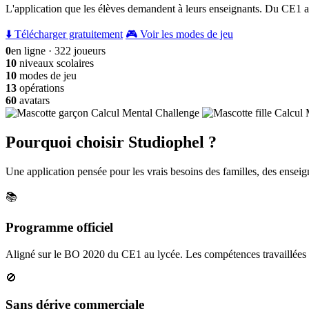
L'application que les élèves demandent à leurs enseignants. Du CE1 a
⬇️ Télécharger gratuitement
🎮 Voir les modes de jeu
0
en ligne · 322 joueurs
10
niveaux scolaires
10
modes de jeu
13
opérations
60
avatars
Pourquoi choisir Studiophel ?
Une application pensée pour les vrais besoins des familles, des enseign
📚
Programme officiel
Aligné sur le BO 2020 du CE1 au lycée. Les compétences travaillées c
🚫
Sans dérive commerciale