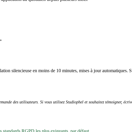
»
allation silencieuse en moins de 10 minutes, mises à jour automatiques. S
ande des utilisateurs. Si vous utilisez Studiophel et souhaitez témoigner, écri
es standards RGPD les plus exigeants, par défaut.