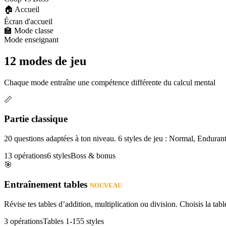
🏠 Accueil
Écran d'accueil
🏫 Mode classe
Mode enseignant
12 modes de jeu
Chaque mode entraîne une compétence différente du calcul mental
📏
Partie classique
20 questions adaptées à ton niveau. 6 styles de jeu : Normal, Enduran
13 opérations
6 styles
Boss & bonus
🎯
Entraînement tables
NOUVEAU
Révise tes tables d’addition, multiplication ou division. Choisis la table
3 opérations
Tables 1-15
5 styles