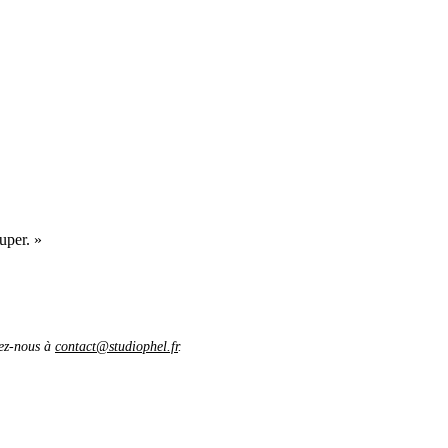
uper. »
vez-nous à
contact@studiophel.fr
.