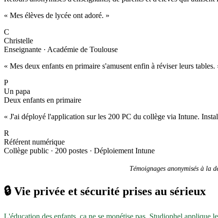
« Mes élèves de lycée ont adoré. »
C
Christelle
Enseignante · Académie de Toulouse
« Mes deux enfants en primaire s'amusent enfin à réviser leurs tables. 
P
Un papa
Deux enfants en primaire
« J'ai déployé l'application sur les 200 PC du collège via Intune. Inst
R
Référent numérique
Collège public · 200 postes · Déploiement Intune
Témoignages anonymisés à la dem
🔒
Vie privée et sécurité prises au sérieux
L'éducation des enfants, ça ne se monétise pas. Studiophel applique l