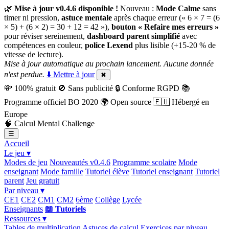
🌿
Mise à jour v0.4.6 disponible !
Nouveau :
Mode Calme
sans
timer ni pression,
astuce mentale
après chaque erreur (« 6 × 7 = (6
× 5) + (6 × 2) = 30 + 12 = 42 »),
bouton « Refaire mes erreurs »
pour réviser sereinement,
dashboard parent simplifié
avec
compétences en couleur,
police Lexend
plus lisible (+15-20 % de
vitesse de lecture).
Mise à jour automatique au prochain lancement. Aucune donnée
n'est perdue.
⬇️ Mettre à jour
✖
💸
100% gratuit
🚫
Sans publicité
🔒
Conforme RGPD
📚
Programme officiel BO 2020
🌍
Open source
🇪🇺
Hébergé en
Europe
🧠
Calcul Mental Challenge
☰
Accueil
Le jeu ▾
Modes de jeu
Nouveautés v0.4.6
Programme scolaire
Mode
enseignant
Mode famille
Tutoriel élève
Tutoriel enseignant
Tutoriel
parent
Jeu gratuit
Par niveau ▾
CE1
CE2
CM1
CM2
6ème
Collège
Lycée
Enseignants
📖 Tutoriels
Ressources ▾
Tables de multiplication
Astuces de calcul
Exercices par niveau