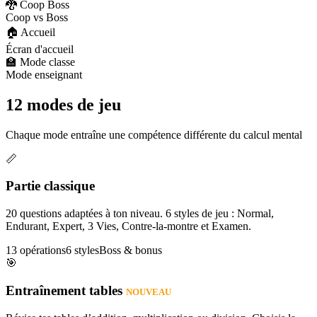
🐉 Coop Boss
Coop vs Boss
🏠 Accueil
Écran d'accueil
🏫 Mode classe
Mode enseignant
12 modes de jeu
Chaque mode entraîne une compétence différente du calcul mental
📏
Partie classique
20 questions adaptées à ton niveau. 6 styles de jeu : Normal,
Endurant, Expert, 3 Vies, Contre-la-montre et Examen.
13 opérations
6 styles
Boss & bonus
🎯
Entraînement tables
NOUVEAU