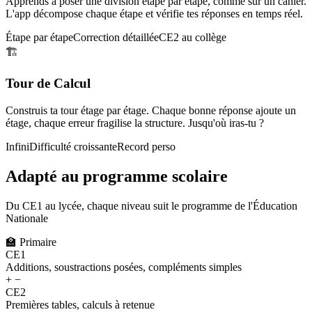
Apprends à poser une division étape par étape, comme sur un cahier.
L'app décompose chaque étape et vérifie tes réponses en temps réel.
Étape par étape
Correction détaillée
CE2 au collège
🏗️
Tour de Calcul
Construis ta tour étage par étage. Chaque bonne réponse ajoute un
étage, chaque erreur fragilise la structure. Jusqu'où iras-tu ?
Infini
Difficulté croissante
Record perso
Adapté au programme scolaire
Du CE1 au lycée, chaque niveau suit le programme de l'Éducation
Nationale
🏫
Primaire
CE1
Additions, soustractions posées, compléments simples
+ −
CE2
Premières tables, calculs à retenue