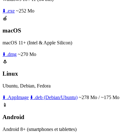
⬇️ .exe
~252 Mo
🍎
macOS
macOS 11+ (Intel & Apple Silicon)
⬇️ .dmg
~270 Mo
🐧
Linux
Ubuntu, Debian, Fedora
⬇️ .AppImage
⬇️ .deb (Debian/Ubuntu)
~278 Mo / ~175 Mo
📱
Android
Android 8+ (smartphones et tablettes)