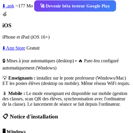
⬇️ .apk
~177 Mo
🚀 Devenir bêta testeur Google Play
🍏
iOS
iPhone et iPad (iOS 16+)
⬇️ App Store
Gratuit
🔒 Mises à jour automatiques (desktop) • 🔥 Pare-feu configuré
automatiquement (Windows)
💡
Enseignants :
installez sur le poste professeur (Windows/Mac)
ET les postes élèves (desktop ou mobile). Même réseau WiFi requis.
📱
Mobile :
Le mode enseignant est disponible sur mobile (gestion
des classes, scan QR des élèves, synchronisation avec l'ordinateur
de la classe). Le lancement de séance se fait depuis l'ordinateur.
📋 Notice d'installation
🖥️ Windows