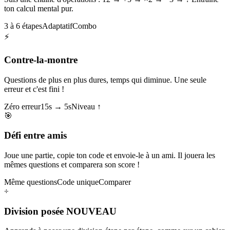
ton calcul mental pur.
3 à 6 étapes
Adaptatif
Combo
⚡
Contre-la-montre
Questions de plus en plus dures, temps qui diminue. Une seule
erreur et c'est fini !
Zéro erreur
15s → 5s
Niveau ↑
🎯
Défi entre amis
Joue une partie, copie ton code et envoie-le à un ami. Il jouera les
mêmes questions et comparera son score !
Même questions
Code unique
Comparer
÷
Division posée
NOUVEAU