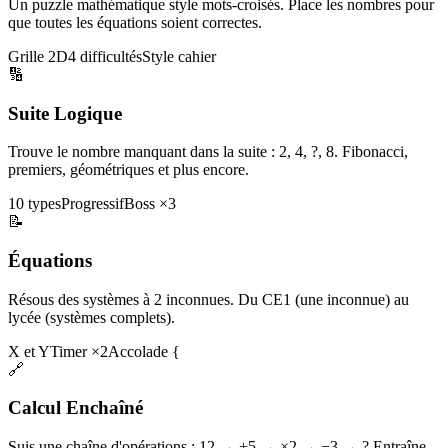
Un puzzle mathématique style mots-croisés. Place les nombres pour
que toutes les équations soient correctes.
Grille 2D
4 difficultés
Style cahier
🔢
Suite Logique
Trouve le nombre manquant dans la suite : 2, 4, ?, 8. Fibonacci,
premiers, géométriques et plus encore.
10 types
Progressif
Boss ×3
📝
Équations
Résous des systèmes à 2 inconnues. Du CE1 (une inconnue) au
lycée (systèmes complets).
X et Y
Timer ×2
Accolade {
🔗
Calcul Enchaîné
Suis une chaîne d'opérations : 12 → +5 → ×2 → −3 → ? Entraîne