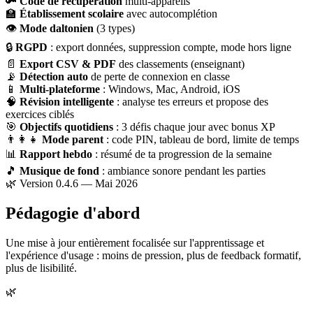
🔑
Code de récupération
multi-appareils
🏫
Établissement scolaire
avec autocomplétion
👁
Mode daltonien
(3 types)
🔒
RGPD
: export données, suppression compte, mode hors ligne
📄
Export CSV & PDF
des classements (enseignant)
📡
Détection auto
de perte de connexion en classe
📱
Multi-plateforme
: Windows, Mac, Android, iOS
🧠
Révision intelligente
: analyse tes erreurs et propose des
exercices ciblés
🎯
Objectifs quotidiens
: 3 défis chaque jour avec bonus XP
👨‍👩‍👧
Mode parent
: code PIN, tableau de bord, limite de temps
📊
Rapport hebdo
: résumé de ta progression de la semaine
🎵
Musique de fond
: ambiance sonore pendant les parties
🌿 Version 0.4.6 — Mai 2026
Pédagogie d'abord
Une mise à jour entièrement focalisée sur l'apprentissage et
l'expérience d'usage : moins de pression, plus de feedback formatif,
plus de lisibilité.
🌿