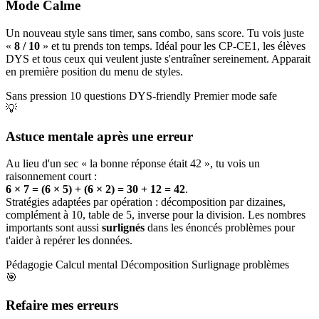
Mode Calme
Un nouveau style sans timer, sans combo, sans score. Tu vois juste
«
8 / 10
» et tu prends ton temps. Idéal pour les CP-CE1, les élèves
DYS et tous ceux qui veulent juste s'entraîner sereinement. Apparait
en première position du menu de styles.
Sans pression
10 questions
DYS-friendly
Premier mode safe
💡
Astuce mentale après une erreur
Au lieu d'un sec « la bonne réponse était 42 », tu vois un
raisonnement court :
6 × 7 = (6 × 5) + (6 × 2) = 30 + 12 = 42
.
Stratégies adaptées par opération : décomposition par dizaines,
complément à 10, table de 5, inverse pour la division. Les nombres
importants sont aussi
surlignés
dans les énoncés problèmes pour
t'aider à repérer les données.
Pédagogie
Calcul mental
Décomposition
Surlignage problèmes
🎯
Refaire mes erreurs