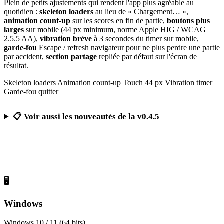
Plein de petits ajustements qui rendent l'app plus agréable au
quotidien :
skeleton loaders
au lieu de « Chargement… »,
animation count-up
sur les scores en fin de partie,
boutons plus
larges
sur mobile (44 px minimum, norme Apple HIG / WCAG
2.5.5 AA),
vibration brève
à 3 secondes du timer sur mobile,
garde-fou
Escape / refresh navigateur pour ne plus perdre une partie
par accident,
section partage
repliée par défaut sur l'écran de
résultat.
Skeleton loaders
Animation count-up
Touch 44 px
Vibration timer
Garde-fou quitter
📋 Voir aussi les nouveautés de la v0.4.5
Télécharger Calcul Mental Challenge
Gratuit, sans publicité, sans compte obligatoire
🖥️
Windows
Windows 10 / 11 (64 bits)