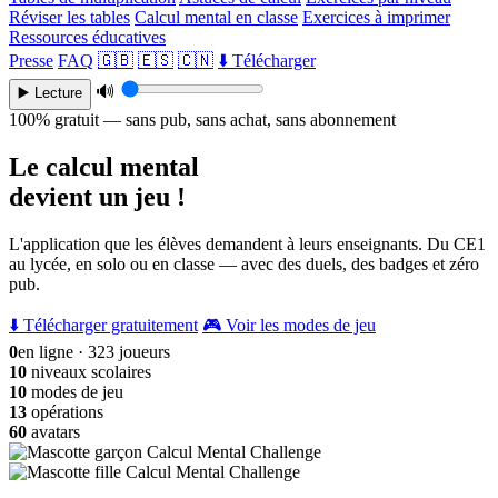
Réviser les tables
Calcul mental en classe
Exercices à imprimer
Ressources éducatives
Presse
FAQ
🇬🇧
🇪🇸
🇨🇳
⬇️ Télécharger
🔊
▶️ Lecture
100% gratuit — sans pub, sans achat, sans abonnement
Le calcul mental
devient un jeu !
L'application que les élèves demandent à leurs enseignants. Du CE1
au lycée, en solo ou en classe — avec des duels, des badges et zéro
pub.
⬇️ Télécharger gratuitement
🎮 Voir les modes de jeu
0
en ligne · 323 joueurs
10
niveaux scolaires
10
modes de jeu
13
opérations
60
avatars