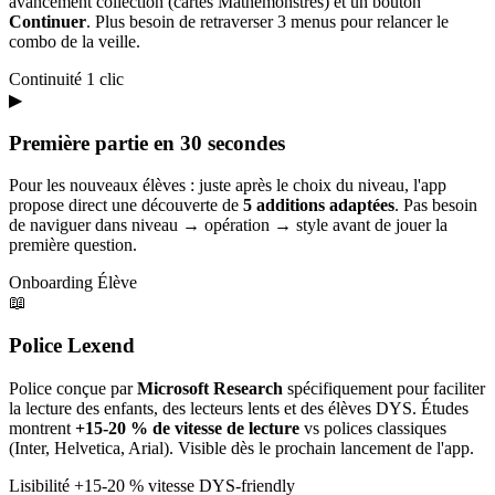
avancement collection (cartes Mathémonstres) et un bouton
Continuer
. Plus besoin de retraverser 3 menus pour relancer le
combo de la veille.
Continuité
1 clic
▶
Première partie en 30 secondes
Pour les nouveaux élèves : juste après le choix du niveau, l'app
propose direct une découverte de
5 additions adaptées
. Pas besoin
de naviguer dans niveau → opération → style avant de jouer la
première question.
Onboarding
Élève
📖
Police Lexend
Police conçue par
Microsoft Research
spécifiquement pour faciliter
la lecture des enfants, des lecteurs lents et des élèves DYS. Études
montrent
+15-20 % de vitesse de lecture
vs polices classiques
(Inter, Helvetica, Arial). Visible dès le prochain lancement de l'app.
Lisibilité
+15-20 % vitesse
DYS-friendly