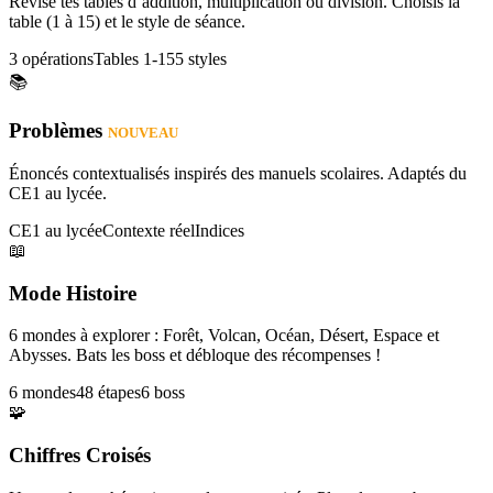
Révise tes tables d’addition, multiplication ou division. Choisis la
table (1 à 15) et le style de séance.
3 opérations
Tables 1-15
5 styles
📚
Problèmes
NOUVEAU
Énoncés contextualisés inspirés des manuels scolaires. Adaptés du
CE1 au lycée.
CE1 au lycée
Contexte réel
Indices
📖
Mode Histoire
6 mondes à explorer : Forêt, Volcan, Océan, Désert, Espace et
Abysses. Bats les boss et débloque des récompenses !
6 mondes
48 étapes
6 boss
🧩
Chiffres Croisés