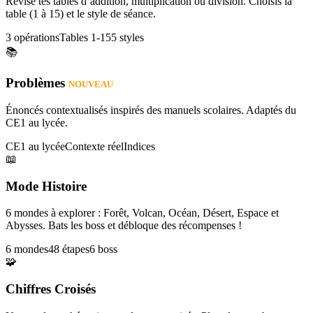
Révise tes tables d’addition, multiplication ou division. Choisis la
table (1 à 15) et le style de séance.
3 opérations
Tables 1-15
5 styles
📚
Problèmes
NOUVEAU
Énoncés contextualisés inspirés des manuels scolaires. Adaptés du
CE1 au lycée.
CE1 au lycée
Contexte réel
Indices
📖
Mode Histoire
6 mondes à explorer : Forêt, Volcan, Océan, Désert, Espace et
Abysses. Bats les boss et débloque des récompenses !
6 mondes
48 étapes
6 boss
🧩
Chiffres Croisés