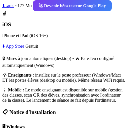
⬇️ .apk
~177 Mo
🚀 Devenir bêta testeur Google Play
🍏
iOS
iPhone et iPad (iOS 16+)
⬇️ App Store
Gratuit
🔒 Mises à jour automatiques (desktop) • 🔥 Pare-feu configuré
automatiquement (Windows)
💡
Enseignants :
installez sur le poste professeur (Windows/Mac)
ET les postes élèves (desktop ou mobile). Même réseau WiFi requis.
📱
Mobile :
Le mode enseignant est disponible sur mobile (gestion
des classes, scan QR des élèves, synchronisation avec l'ordinateur
de la classe). Le lancement de séance se fait depuis l'ordinateur.
📋 Notice d'installation
🖥️ Windows