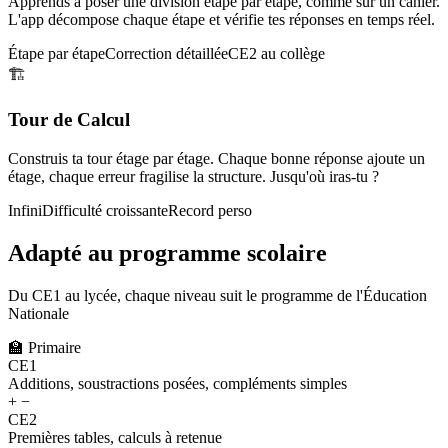
Apprends à poser une division étape par étape, comme sur un cahier.
L'app décompose chaque étape et vérifie tes réponses en temps réel.
Étape par étape
Correction détaillée
CE2 au collège
🏗️
Tour de Calcul
Construis ta tour étage par étage. Chaque bonne réponse ajoute un
étage, chaque erreur fragilise la structure. Jusqu'où iras-tu ?
Infini
Difficulté croissante
Record perso
Adapté au programme scolaire
Du CE1 au lycée, chaque niveau suit le programme de l'Éducation
Nationale
🏫
Primaire
CE1
Additions, soustractions posées, compléments simples
+ −
CE2
Premières tables, calculs à retenue