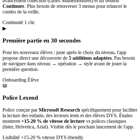
avancement collection (cartes Mathémonstres) et un bouton
Continuer
. Plus besoin de retraverser 3 menus pour relancer le
combo de la veille.
Continuité
1 clic
▶
Première partie en 30 secondes
Pour les nouveaux élèves : juste après le choix du niveau, l'app
propose direct une découverte de
5 additions adaptées
. Pas besoin
de naviguer dans niveau → opération → style avant de jouer la
première question.
Onboarding
Élève
📖
Police Lexend
Police conçue par
Microsoft Research
spécifiquement pour faciliter
la lecture des enfants, des lecteurs lents et des élèves DYS. Études
montrent
+15-20 % de vitesse de lecture
vs polices classiques
(Inter, Helvetica, Arial). Visible dès le prochain lancement de l'app.
Lisibilité
+15-20 % vitesse
DYS-friendly