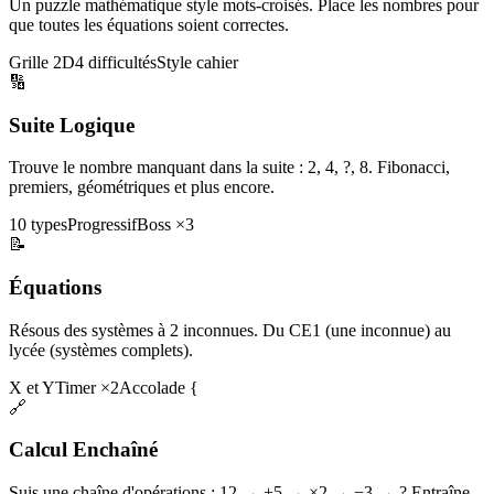
Un puzzle mathématique style mots-croisés. Place les nombres pour
que toutes les équations soient correctes.
Grille 2D
4 difficultés
Style cahier
🔢
Suite Logique
Trouve le nombre manquant dans la suite : 2, 4, ?, 8. Fibonacci,
premiers, géométriques et plus encore.
10 types
Progressif
Boss ×3
📝
Équations
Résous des systèmes à 2 inconnues. Du CE1 (une inconnue) au
lycée (systèmes complets).
X et Y
Timer ×2
Accolade {
🔗
Calcul Enchaîné
Suis une chaîne d'opérations : 12 → +5 → ×2 → −3 → ? Entraîne