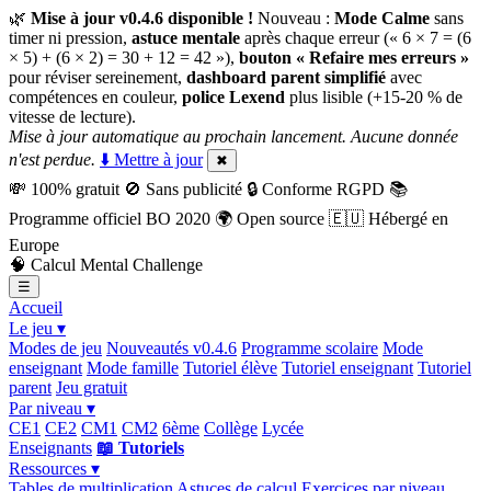
🌿
Mise à jour v0.4.6 disponible !
Nouveau :
Mode Calme
sans
timer ni pression,
astuce mentale
après chaque erreur (« 6 × 7 = (6
× 5) + (6 × 2) = 30 + 12 = 42 »),
bouton « Refaire mes erreurs »
pour réviser sereinement,
dashboard parent simplifié
avec
compétences en couleur,
police Lexend
plus lisible (+15-20 % de
vitesse de lecture).
Mise à jour automatique au prochain lancement. Aucune donnée
n'est perdue.
⬇️ Mettre à jour
✖
💸
100% gratuit
🚫
Sans publicité
🔒
Conforme RGPD
📚
Programme officiel BO 2020
🌍
Open source
🇪🇺
Hébergé en
Europe
🧠
Calcul Mental Challenge
☰
Accueil
Le jeu ▾
Modes de jeu
Nouveautés v0.4.6
Programme scolaire
Mode
enseignant
Mode famille
Tutoriel élève
Tutoriel enseignant
Tutoriel
parent
Jeu gratuit
Par niveau ▾
CE1
CE2
CM1
CM2
6ème
Collège
Lycée
Enseignants
📖 Tutoriels
Ressources ▾
Tables de multiplication
Astuces de calcul
Exercices par niveau