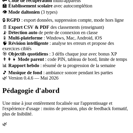
🔑
Code de récupération
multi-appareils
🏫
Établissement scolaire
avec autocomplétion
👁
Mode daltonien
(3 types)
🔒
RGPD
: export données, suppression compte, mode hors ligne
📄
Export CSV & PDF
des classements (enseignant)
📡
Détection auto
de perte de connexion en classe
📱
Multi-plateforme
: Windows, Mac, Android, iOS
🧠
Révision intelligente
: analyse tes erreurs et propose des
exercices ciblés
🎯
Objectifs quotidiens
: 3 défis chaque jour avec bonus XP
👨‍👩‍👧
Mode parent
: code PIN, tableau de bord, limite de temps
📊
Rapport hebdo
: résumé de ta progression de la semaine
🎵
Musique de fond
: ambiance sonore pendant les parties
🌿 Version 0.4.6 — Mai 2026
Pédagogie d'abord
Une mise à jour entièrement focalisée sur l'apprentissage et
l'expérience d'usage : moins de pression, plus de feedback formatif,
plus de lisibilité.
🌿