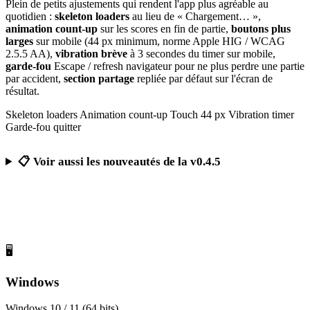
Plein de petits ajustements qui rendent l'app plus agréable au
quotidien :
skeleton loaders
au lieu de « Chargement… »,
animation count-up
sur les scores en fin de partie,
boutons plus
larges
sur mobile (44 px minimum, norme Apple HIG / WCAG
2.5.5 AA),
vibration brève
à 3 secondes du timer sur mobile,
garde-fou
Escape / refresh navigateur pour ne plus perdre une partie
par accident,
section partage
repliée par défaut sur l'écran de
résultat.
Skeleton loaders
Animation count-up
Touch 44 px
Vibration timer
Garde-fou quitter
📋 Voir aussi les nouveautés de la v0.4.5
Télécharger Calcul Mental Challenge
Gratuit, sans publicité, sans compte obligatoire
🖥️
Windows
Windows 10 / 11 (64 bits)