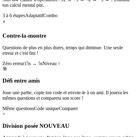
ton calcul mental pur.
3 à 6 étapes
Adaptatif
Combo
⚡
Contre-la-montre
Questions de plus en plus dures, temps qui diminue. Une seule
erreur et c'est fini !
Zéro erreur
15s → 5s
Niveau ↑
🎯
Défi entre amis
Joue une partie, copie ton code et envoie-le à un ami. Il jouera les
mêmes questions et comparera son score !
Même questions
Code unique
Comparer
÷
Division posée
NOUVEAU