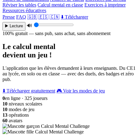
Réviser les tables
Calcul mental en classe
Exercices à imprimer
Ressources éducatives
Presse
FAQ
🇬🇧
🇪🇸
🇨🇳
⬇️ Télécharger
🔊
▶️ Lecture
100% gratuit — sans pub, sans achat, sans abonnement
Le calcul mental
devient un jeu !
L'application que les élèves demandent à leurs enseignants. Du CE1
au lycée, en solo ou en classe — avec des duels, des badges et zéro
pub.
⬇️ Télécharger gratuitement
🎮 Voir les modes de jeu
0
en ligne · 325 joueurs
10
niveaux scolaires
10
modes de jeu
13
opérations
60
avatars