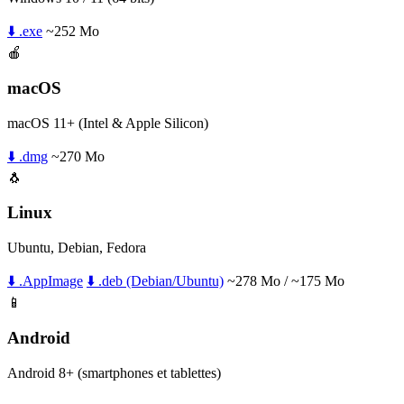
⬇️ .exe
~252 Mo
🍎
macOS
macOS 11+ (Intel & Apple Silicon)
⬇️ .dmg
~270 Mo
🐧
Linux
Ubuntu, Debian, Fedora
⬇️ .AppImage
⬇️ .deb (Debian/Ubuntu)
~278 Mo / ~175 Mo
📱
Android
Android 8+ (smartphones et tablettes)