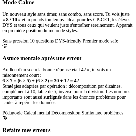
Mode Calme
Un nouveau style sans timer, sans combo, sans score. Tu vois juste
«
8 / 10
» et tu prends ton temps. Idéal pour les CP-CE1, les élèves
DYS et tous ceux qui veulent juste s'entraîner sereinement. Apparait
en première position du menu de styles.
Sans pression
10 questions
DYS-friendly
Premier mode safe
💡
Astuce mentale après une erreur
Au lieu d'un sec « la bonne réponse était 42 », tu vois un
raisonnement court :
6 × 7 = (6 × 5) + (6 × 2) = 30 + 12 = 42
.
Stratégies adaptées par opération : décomposition par dizaines,
complément à 10, table de 5, inverse pour la division. Les nombres
importants sont aussi
surlignés
dans les énoncés problèmes pour
t'aider à repérer les données.
Pédagogie
Calcul mental
Décomposition
Surlignage problèmes
🎯
Refaire mes erreurs