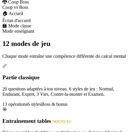
🐉 Coop Boss
Coop vs Boss
🏠 Accueil
Écran d'accueil
🏫 Mode classe
Mode enseignant
12 modes de jeu
Chaque mode entraîne une compétence différente du calcul mental
📏
Partie classique
20 questions adaptées à ton niveau. 6 styles de jeu : Normal,
Endurant, Expert, 3 Vies, Contre-la-montre et Examen.
13 opérations
6 styles
Boss & bonus
🎯
Entraînement tables
NOUVEAU