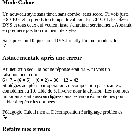
Mode Calme
Un nouveau style sans timer, sans combo, sans score. Tu vois juste
«
8 / 10
» et tu prends ton temps. Idéal pour les CP-CE1, les élèves
DYS et tous ceux qui veulent juste s'entraîner sereinement. Apparait
en première position du menu de styles.
Sans pression
10 questions
DYS-friendly
Premier mode safe
💡
Astuce mentale après une erreur
Au lieu d'un sec « la bonne réponse était 42 », tu vois un
raisonnement court :
6 × 7 = (6 × 5) + (6 × 2) = 30 + 12 = 42
.
Stratégies adaptées par opération : décomposition par dizaines,
complément à 10, table de 5, inverse pour la division. Les nombres
importants sont aussi
surlignés
dans les énoncés problèmes pour
t'aider à repérer les données.
Pédagogie
Calcul mental
Décomposition
Surlignage problèmes
🎯
Refaire mes erreurs