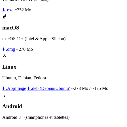
⬇️ .exe
~252 Mo
🍎
macOS
macOS 11+ (Intel & Apple Silicon)
⬇️ .dmg
~270 Mo
🐧
Linux
Ubuntu, Debian, Fedora
⬇️ .AppImage
⬇️ .deb (Debian/Ubuntu)
~278 Mo / ~175 Mo
📱
Android
Android 8+ (smartphones et tablettes)