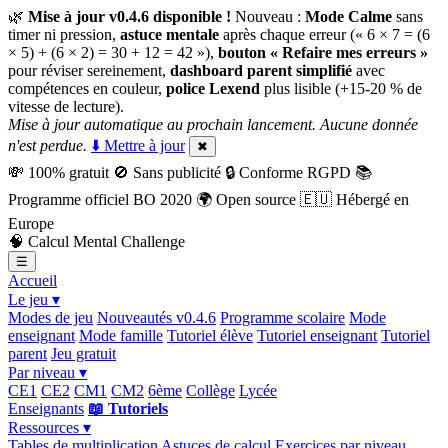
🌿
Mise à jour v0.4.6 disponible !
Nouveau :
Mode Calme
sans
timer ni pression,
astuce mentale
après chaque erreur (« 6 × 7 = (6
× 5) + (6 × 2) = 30 + 12 = 42 »),
bouton « Refaire mes erreurs »
pour réviser sereinement,
dashboard parent simplifié
avec
compétences en couleur,
police Lexend
plus lisible (+15-20 % de
vitesse de lecture).
Mise à jour automatique au prochain lancement. Aucune donnée
n'est perdue.
⬇️ Mettre à jour
✖
💸
100% gratuit
🚫
Sans publicité
🔒
Conforme RGPD
📚
Programme officiel BO 2020
🌍
Open source
🇪🇺
Hébergé en
Europe
🧠
Calcul Mental Challenge
☰
Accueil
Le jeu ▾
Modes de jeu
Nouveautés v0.4.6
Programme scolaire
Mode
enseignant
Mode famille
Tutoriel élève
Tutoriel enseignant
Tutoriel
parent
Jeu gratuit
Par niveau ▾
CE1
CE2
CM1
CM2
6ème
Collège
Lycée
Enseignants
📖 Tutoriels
Ressources ▾
Tables de multiplication
Astuces de calcul
Exercices par niveau