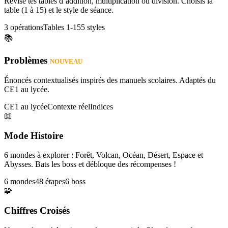
Révise tes tables d’addition, multiplication ou division. Choisis la
table (1 à 15) et le style de séance.
3 opérations
Tables 1-15
5 styles
📚
Problèmes
NOUVEAU
Énoncés contextualisés inspirés des manuels scolaires. Adaptés du
CE1 au lycée.
CE1 au lycée
Contexte réel
Indices
📖
Mode Histoire
6 mondes à explorer : Forêt, Volcan, Océan, Désert, Espace et
Abysses. Bats les boss et débloque des récompenses !
6 mondes
48 étapes
6 boss
🧩
Chiffres Croisés