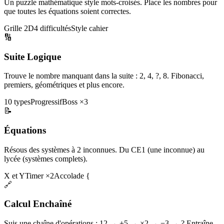
Un puzzle mathématique style mots-croisés. Place les nombres pour
que toutes les équations soient correctes.
Grille 2D
4 difficultés
Style cahier
🔢
Suite Logique
Trouve le nombre manquant dans la suite : 2, 4, ?, 8. Fibonacci,
premiers, géométriques et plus encore.
10 types
Progressif
Boss ×3
📝
Équations
Résous des systèmes à 2 inconnues. Du CE1 (une inconnue) au
lycée (systèmes complets).
X et Y
Timer ×2
Accolade {
🔗
Calcul Enchaîné
Suis une chaîne d'opérations : 12 → +5 → ×2 → −3 → ? Entraîne