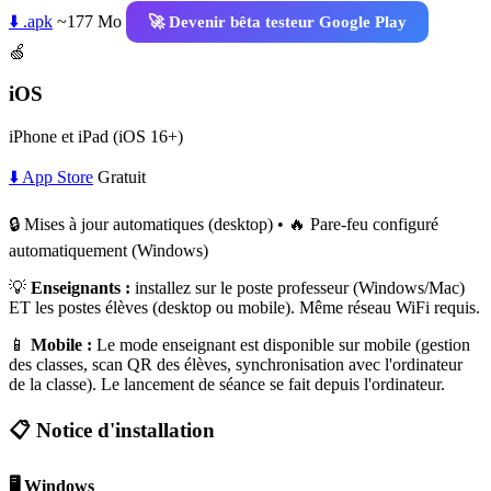
⬇️ .apk
~177 Mo
🚀 Devenir bêta testeur Google Play
🍏
iOS
iPhone et iPad (iOS 16+)
⬇️ App Store
Gratuit
🔒 Mises à jour automatiques (desktop) • 🔥 Pare-feu configuré
automatiquement (Windows)
💡
Enseignants :
installez sur le poste professeur (Windows/Mac)
ET les postes élèves (desktop ou mobile). Même réseau WiFi requis.
📱
Mobile :
Le mode enseignant est disponible sur mobile (gestion
des classes, scan QR des élèves, synchronisation avec l'ordinateur
de la classe). Le lancement de séance se fait depuis l'ordinateur.
📋 Notice d'installation
🖥️ Windows