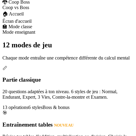
🐉 Coop Boss
Coop vs Boss
🏠 Accueil
Écran d'accueil
🏫 Mode classe
Mode enseignant
12 modes de jeu
Chaque mode entraîne une compétence différente du calcul mental
📏
Partie classique
20 questions adaptées à ton niveau. 6 styles de jeu : Normal,
Endurant, Expert, 3 Vies, Contre-la-montre et Examen.
13 opérations
6 styles
Boss & bonus
🎯
Entraînement tables
NOUVEAU