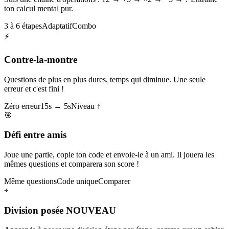
ton calcul mental pur.
3 à 6 étapes
Adaptatif
Combo
⚡
Contre-la-montre
Questions de plus en plus dures, temps qui diminue. Une seule
erreur et c'est fini !
Zéro erreur
15s → 5s
Niveau ↑
🎯
Défi entre amis
Joue une partie, copie ton code et envoie-le à un ami. Il jouera les
mêmes questions et comparera son score !
Même questions
Code unique
Comparer
÷
Division posée
NOUVEAU