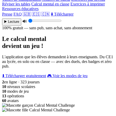
Réviser les tables
Calcul mental en classe
Exercices à imprimer
Ressources éducatives
Presse
FAQ
🇬🇧
🇪🇸
🇨🇳
⬇️ Télécharger
🔊
▶️ Lecture
100% gratuit — sans pub, sans achat, sans abonnement
Le calcul mental
devient un jeu !
L'application que les élèves demandent à leurs enseignants. Du CE1
au lycée, en solo ou en classe — avec des duels, des badges et zéro
pub.
⬇️ Télécharger gratuitement
🎮 Voir les modes de jeu
2
en ligne · 323 joueurs
10
niveaux scolaires
10
modes de jeu
13
opérations
60
avatars