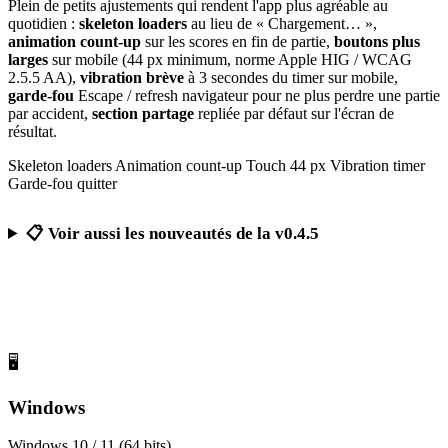
Plein de petits ajustements qui rendent l'app plus agréable au
quotidien :
skeleton loaders
au lieu de « Chargement… »,
animation count-up
sur les scores en fin de partie,
boutons plus
larges
sur mobile (44 px minimum, norme Apple HIG / WCAG
2.5.5 AA),
vibration brève
à 3 secondes du timer sur mobile,
garde-fou
Escape / refresh navigateur pour ne plus perdre une partie
par accident,
section partage
repliée par défaut sur l'écran de
résultat.
Skeleton loaders
Animation count-up
Touch 44 px
Vibration timer
Garde-fou quitter
📋 Voir aussi les nouveautés de la v0.4.5
Télécharger Calcul Mental Challenge
Gratuit, sans publicité, sans compte obligatoire
🖥️
Windows
Windows 10 / 11 (64 bits)