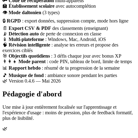
🔑
Code de récupération
multi-appareils
🏫
Établissement scolaire
avec autocomplétion
👁
Mode daltonien
(3 types)
🔒
RGPD
: export données, suppression compte, mode hors ligne
📄
Export CSV & PDF
des classements (enseignant)
📡
Détection auto
de perte de connexion en classe
📱
Multi-plateforme
: Windows, Mac, Android, iOS
🧠
Révision intelligente
: analyse tes erreurs et propose des
exercices ciblés
🎯
Objectifs quotidiens
: 3 défis chaque jour avec bonus XP
👨‍👩‍👧
Mode parent
: code PIN, tableau de bord, limite de temps
📊
Rapport hebdo
: résumé de ta progression de la semaine
🎵
Musique de fond
: ambiance sonore pendant les parties
🌿 Version 0.4.6 — Mai 2026
Pédagogie d'abord
Une mise à jour entièrement focalisée sur l'apprentissage et
l'expérience d'usage : moins de pression, plus de feedback formatif,
plus de lisibilité.
🌿