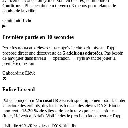
avancement collection (cartes Mathémonstres) et un bouton
Continuer
. Plus besoin de retraverser 3 menus pour relancer le
combo de la veille.
Continuité
1 clic
▶
Première partie en 30 secondes
Pour les nouveaux élèves : juste après le choix du niveau, l'app
propose direct une découverte de
5 additions adaptées
. Pas besoin
de naviguer dans niveau → opération → style avant de jouer la
première question.
Onboarding
Élève
📖
Police Lexend
Police conçue par
Microsoft Research
spécifiquement pour faciliter
la lecture des enfants, des lecteurs lents et des élèves DYS. Études
montrent
+15-20 % de vitesse de lecture
vs polices classiques
(Inter, Helvetica, Arial). Visible dès le prochain lancement de l'app.
Lisibilité
+15-20 % vitesse
DYS-friendly