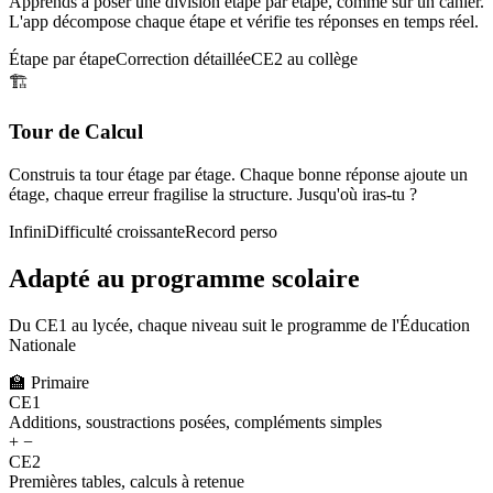
Apprends à poser une division étape par étape, comme sur un cahier.
L'app décompose chaque étape et vérifie tes réponses en temps réel.
Étape par étape
Correction détaillée
CE2 au collège
🏗️
Tour de Calcul
Construis ta tour étage par étage. Chaque bonne réponse ajoute un
étage, chaque erreur fragilise la structure. Jusqu'où iras-tu ?
Infini
Difficulté croissante
Record perso
Adapté au programme scolaire
Du CE1 au lycée, chaque niveau suit le programme de l'Éducation
Nationale
🏫
Primaire
CE1
Additions, soustractions posées, compléments simples
+ −
CE2
Premières tables, calculs à retenue